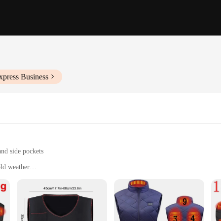
xpress Business
and side pockets
ld weather
inter sports
rious body types