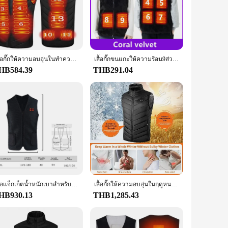
est is designed to provide unparalleled warmth without
t. Whether you're shoveling snow, hitting the slopes, or
m means you can easily charge it using any USB port, whether
 sleek design with a front zipper and side pockets ensures
เสื้อกั๊กให้ความอบอุ่นในทำความร้อนไฟฟ้า17/13/9ช่อง USB สำหรับผู้ชายและผู้หญิงเสื้อกั๊กให้ความอบอุ่นในร่างกายเสื้อกั๊กความร้อนด้านในแบบ USB
เสื้อกั๊กขนแกะให้ความร้อน9ส่วนสำหรับผู้ชายและผู้หญิง, เสื้อกั๊กให้ความร้อนผ่าน USB ในฤดูหนาวให้ความร้อนด้วยตนเองเสื้อกั๊กขนแกะอุ่น
HB584.39
THB291.04
verse audience. Whether you're looking for a snug fit or a
ing it a must-have for anyone seeking a cozy and functional
เสื้อแจ็กเก็ตน้ำหนักเบาสำหรับผู้ชายและผู้หญิงเสื้อแจ็กเก็ตอุ่นอินฟาเรดมีความยืดหยุ่นสำหรับเล่นสกีในฤดูหนาว
เสื้อกั๊กให้ความอบอุ่นในฤดูหนาว, เสื้อกั๊กให้ความร้อนด้วยไฟฟ้า USB สำหรับผู้ชายผู้หญิงการล่าสัตว์การเดินป่าให้ความอบอุ่นในร่างกาย
HB930.13
THB1,285.43