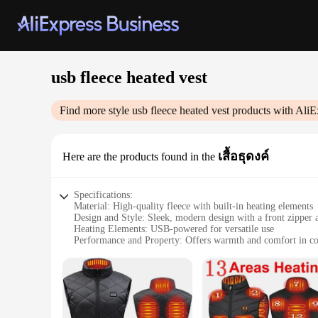
usb fleece heated vest
Find more style
usb fleece heated vest
products with AliE
เสื้อธุดงค์
Here are the products found in the
Specifications:
Material: High-quality fleece with built-in heating elements
Design and Style: Sleek, modern design with a front zipper 
Heating Elements: USB-powered for versatile use
Performance and Property: Offers warmth and comfort in co
Typical Adaptive Scenario: Ideal for outdoor activities and w
Size and Fit: Available in multiple sizes to accommodate va
Features:
|Wholesale|Vendors|