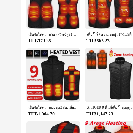
**Unmatched Comfort and Warmth**
The USB Fleece Heated Vest is not just another winter access
sacrificing mobility. The heating elements are strategically 
simply braving the cold, this vest is your go-to companion 
**Versatile and Convenient**
The USB Fleece Heated Vest is not only a practical choice f
it's your laptop, power bank, or car charger. This feature ma
เสื้อกั๊กให้ความร้อนสวิตช์คู่9อันสำหรับผู้หญิงเสื้อกั๊กผ้าฝ้ายสำหรับฤดูใบไม้ร่วงและฤดูหนาวชุดทำความร้อนด้วยไฟฟ้าอินฟาเรด USB เสื้อกั๊กกันความร้อนที่มีความยืดหยุ่น
เสื้อกั๊กให้ความอบอุ่น17/13/9พื้นที่สำหรับผู้ชายและผู้หญิง, เสื้อกั๊
that you can carry your essentials without compromising on s
THB373.35
THB563.23
**Tailored for Everyone**
Understanding that comfort comes in different shapes and size
more relaxed silhouette, there's a size that's just right for
layer for the colder months.
เสื้อกั๊กให้ความอบอุ่นมีช่องเสียบ USB สำหรับผู้ชายและผู้หญิง, เสื้อกั๊กให้ความร้อน17/13โซนเสื้อแจ็กเก็ตกระ S-6XL ความร้อนในฤดูหนาวเสื้อกั๊กให้ความร้อน
X-TIGER 9 พ
THB1,064.70
THB1,147.23