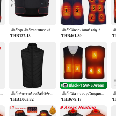
ory; it's a statement of style and comfort. Crafted from premium fleece, this v
placed to ensure even distribution of heat, keeping you toasty from the inside ou
for staying warm and cozy.
or winter wear but also a versatile one. The vest's USB-powered heating syste
kes it a perfect choice for outdoor enthusiasts who are always on the move. The
กให้ความร้อนด้วยไฟฟ้ามีช่องเสียบ USB สำหรับให้ความอุ่นร่างกายเสื้อแจ็คเก็ตให้ความอบอุ่นในฤดูหนาว
เสื้อกั๊กอุ่น เสื้อกั๊กระบายความร้อนด้วยความร้อนกลางแจ้ง USB พับได้ เสื้อกั๊ก
เสื้อกั๊กให้ความร้อนสวิตช์คู่9อันสำหรับผู้หญิงเสื้อกั๊กผ้าฝ้ายสำหรับฤดูใบไม้ร่วงและฤดูหนาวชุดทำความร้อนด้วยไฟฟ้าอินฟาเรด USB เสื้อกั๊กกันความร้อนที่มีความยืดหยุ่น
tyle or functionality.
THB127.13
THB461.39
T
s, this USB Fleece Heated Vest is available in a range of sizes to cater to a di
 you. The vest's design is not only about warmth but also about adaptability, mak
ื้นที่เสื้อกั๊กอุ่นฤดูหนาวแจ็คเก็ตอุ่น USB ไฟฟ้าเครื่องทําความร้อนเสื้อกั๊กรถจักรยานยนต์ขี่จักรยานแจ็คเก็ตทําความร้อนเสื้อผ้าอุ่น
เสื้อกั๊กทำความร้อนเสื้อกั๊กให้ความอบอุ่นในฤดูหนาวของผู้ชายและผู้หญิงเสื้อกั๊กอุ่นด้วย USB 9แผ่นทำความอุ่นคาร์บอนไฟเบอร์3ระดับ
เสื้อกั๊กให้ความอบอุ่นในฤดูหนาวเสื้อกั๊กให้ความร้อนด้วยตนเองไฟฟ้า USB สำหรับผู้ชายแจ็คเก็ตให้ความอบอุ่นเดินป่าตั้งแคมป์ชุดนายพรานให้ความอบอุ่น
THB1,063.82
THB679.17
T