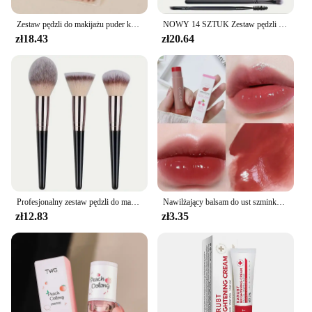
sure to become a staple in any makeup artist's
collection.
Zestaw pędzli do makijażu puder kosmetyczny cień do powiek podkład róż do policzków mieszanie korektor profesjonalne przybory kosmetyczne 8 sztuk
NOWY 14 SZTUK Zestaw pędzli do makijażu Miękki puszysty podkład Róż w proszku Mieszanie cieni do powiek Kosmetyki kobiece Narzędzie kosmetyczne Prezent świąteczny
zł18.43
zł20.64
Profesjonalny zestaw pędzli do makijażu 3-20 szt. Cień do powiek podkład korektor mieszanie pędzel do różu Kabuki miękkie puszyste kobiety przyrząd kosmetyczny
Nawilżający balsam do ust szminka nawilżająca ładna dziewczyna pulchna warga woda lekka błyszczyk do ust makijaż koreańska szminka kosmetyczne 3 kolory piękno
zł12.83
zł3.35