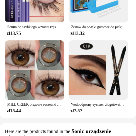
Serum do szybkiego wzrostu rzęs w płynie zagęszcza wzmacnia dłuższe, pełniejsze rzęsy przedłużają esencję na porost brwi pielęgnacja urody 2024
Zestaw do opaski gumowe do pielęgnacji skóry narzędzie do usuwania zabezpieczeń do usuwania skóry narzędzie do pielęgnacji twarzy z motylem i brodawką
zł13.75
zł13.32
MILL CREEK brązowe soczewki kontaktowe z receptą 2 sztuki kolorowe koreańskie soczewki mody coroczne makijaż soczewki kontaktowe
Wodoodporny eyeliner długotrwały ołówek kolorowy pigment niebieski czarny biały kolor żelowy eyeliner w pisaku makijaż oczu kosmetyki kosmetyczne
zł15.44
zł7.57
Sonic urządzenie
Here are the products found in the