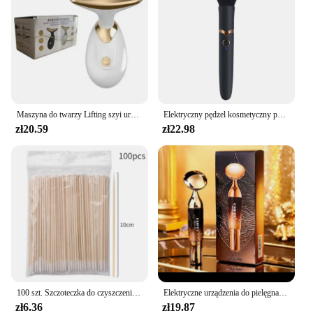
Maszyna do twarzy Lifting szyi urządzenie kosmetyczne przeciwzmarszczkowy masażer do twarzy odmładzanie skóry cienki podwójny wibrator podbródkowy Dropshipping
Elektryczny pędzel kosmetyczny podkład róż do policzków sypki pędzel do pudru przybory kosmetyczne zmywalne wibracje akumulatorowe pędzle do makijażu
zł20.59
zł22.98
100 szt. Szczoteczka do czyszczenia rzęs wydłużająca rzęsy mikro wacik pojedyncze rzęsy Microbrush narzędzia do usuwania kosmetyków do makijażu
Elektryczne urządzenia do pielęgnacji twarzy Lifting twarzy Przeciwzmarszczkowy masaż twarzy i oczu z kremem do twarzy Introducer Pielęgnacja odmładzania skóry
zł6.36
zł19.87