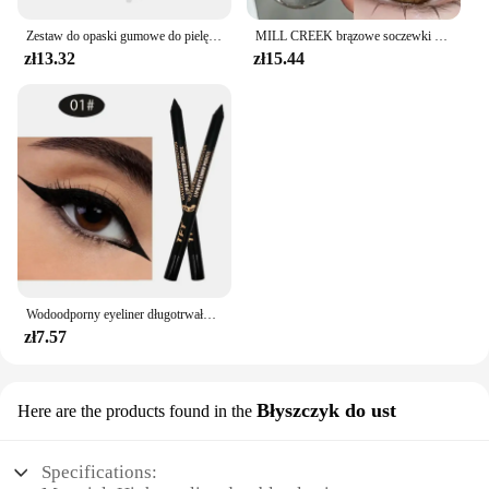
Zestaw do opaski gumowe do pielęgnacji skóry narzędzie do usuwania zabezpieczeń do usuwania skóry narzędzie do pielęgnacji twarzy z motylem i brodawką
MILL CREEK brązowe soczewki kontaktowe z receptą 2 sztuki kolorowe koreańskie soczewki mody coroczne makijaż soczewki kontaktowe
zł13.32
zł15.44
Wodoodporny eyeliner długotrwały ołówek kolorowy pigment niebieski czarny biały kolor żelowy eyeliner w pisaku makijaż oczu kosmetyki kosmetyczne
zł7.57
Błyszczyk do ust
Here are the products found in the
Specifications: