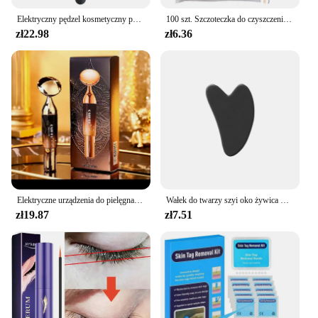
Elektryczny pędzel kosmetyczny podkład róż do policzków sypki pędzel do pudru przybory kosmetyczne zmywalne wibracje akumulatorowe pędzle do makijażu
100 szt. Szczoteczka do czyszczenia rzęs wydłużająca rzęsy mikro wacik pojedyncze rzęsy Microbrush narzędzia do usuwania kosmetyków do makijażu
zł22.98
zł6.36
Elektryczne urządzenia do pielęgnacji twarzy Lifting twarzy Przeciwzmarszczkowy masaż twarzy i oczu z kremem do twarzy Introducer Pielęgnacja odmładzania skóry
Wałek do twarzy szyi oko żywica masaż twarzy instrumentenr do pielęgnacji zdrowia skrobanie płyty Musclee piękno narzędzia do pielęgnacji skóry
zł19.87
zł7.51