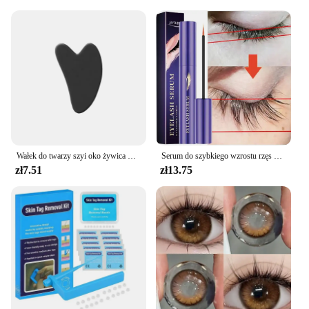
Wałek do twarzy szyi oko żywica masaż twarzy instrumentenr do pielęgnacji zdrowia skrobanie płyty Musclee piękno narzędzia do pielęgnacji skóry
Serum do szybkiego wzrostu rzęs w płynie zagęszcza wzmacnia dłuższe, pełniejsze rzęsy przedłużają esencję na porost brwi pielęgnacja urody 2024
zł7.51
zł13.75