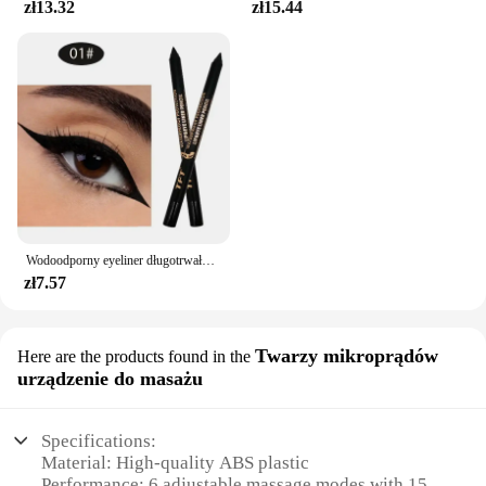
zł13.32
zł15.44
Wodoodporny eyeliner długotrwały ołówek kolorowy pigment niebieski czarny biały kolor żelowy eyeliner w pisaku makijaż oczu kosmetyki kosmetyczne
zł7.57
Twarzy mikroprądów
Here are the products found in the
urządzenie do masażu
Specifications:
Material: High-quality ABS plastic
Performance: 6 adjustable massage modes with 15