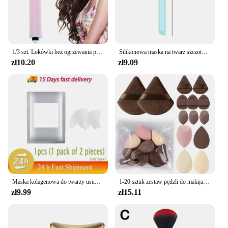
vendors and suppliers alike.
1/3 szt. Lokówki bez ogrzewania piękno kobiety produkty kręconych lokówka do włosów gumowa lokówka sen narzędzia fryzjerskie włosy wałki piankowe ins
Silikonowa maska na twarz szczotka narzędzie do pielęgnacji skóry twarzy miękkogłowy DIY błota dostosowująca pędzel nachylony ogon nakładają przybory kosmetyczne na twarz
zł10.20
zł9.09
Maska kolagenowa do twarzy usuń zmarszczki łatka mocne podnoszenie zwiotczenie zanika drobne linie kwas hialuronowy nawilżający gładka pielęgnacja urody
1-20 sztuk zestaw pędzli do makijażu cień do powiek podkład róż rozświetlacz korektor kobiece narzędzie kosmetyczne Puffs gąbki kosmetyczne puszki na kciuki
zł9.99
zł15.11