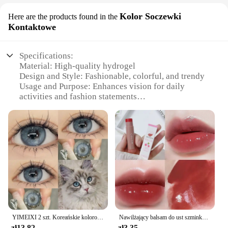
Kolor Soczewki
Here are the products found in the
Kontaktowe
Specifications:
Material: High-quality hydrogel
Design and Style: Fashionable, colorful, and trendy
Usage and Purpose: Enhances vision for daily
activities and fashion statements
Performance and Property: Provides excellent
comfort and clarity
Shape or Size or Weight or Quantity: Available in
multiple sets, each set containing multiple lenses
Applicable People: Suitable for individuals seeking
stylish eyewear solutions
Features:
**Elevate Your Style with Uroda Kolor Soczewki
Kontaktowe**
YIMEIXI 2 szt. Koreańskie kolorowe soczewki kontaktowe z krótkowzrocznością miękkie naturalnie kolorowe kosmetyki niebieski piękny źrenic nowy szybka wysyłka
Nawilżający balsam do ust szminka nawilżająca ładna dziewczyna pulchna warga woda lekka błyszczyk do ust makijaż koreańska szminka kosmetyczne 3 kolory piękno
Uroda Kolor Soczewki Kontaktowe are not just
zł13.82
zł3.35