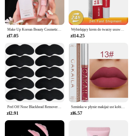
Make Up Korean Beauty Cosmetics Lip Ink Gloss Labial Lips Moisturizer Jelly Lipstick Bright Oil Moisturizing Balm Big Lip Brush
Wybielający krem do twarzy usuwanie piegów Melasma ciemne plamy korektor rozjaśnij pigmentację melaniny rozjaśnić Anti-Aging pielęgnacja urody
zł7.05
zł14.25
Peel Off Nose Blackhead Remover Strips Deep Cleansing Shrink Pore Acne Treatment Mask Nose Patches Face Skin Care Beauty Tools
Szminka w płynie makijaż ust kobiet piękna czerwony nieprzywierający kubek wodoodporny błyszczyk do ust Sexy długotrwały aksamitny matowy błyszczyk
zł2.91
zł6.57