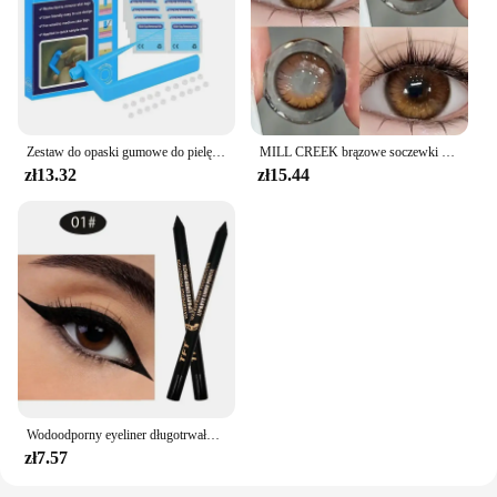
Zestaw do opaski gumowe do pielęgnacji skóry narzędzie do usuwania zabezpieczeń do usuwania skóry narzędzie do pielęgnacji twarzy z motylem i brodawką
MILL CREEK brązowe soczewki kontaktowe z receptą 2 sztuki kolorowe koreańskie soczewki mody coroczne makijaż soczewki kontaktowe
zł13.32
zł15.44
Wodoodporny eyeliner długotrwały ołówek kolorowy pigment niebieski czarny biały kolor żelowy eyeliner w pisaku makijaż oczu kosmetyki kosmetyczne
zł7.57