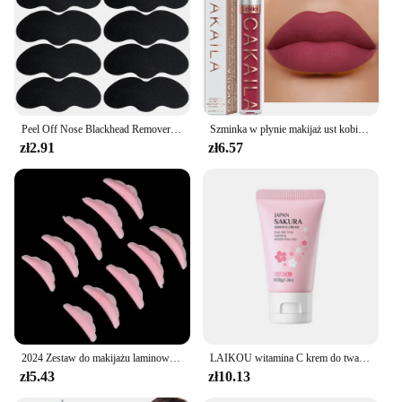
With its versatile design and impressive
performance, it's an essential addition to any beauty
routine, whether you're a professional or a home
user.
Peel Off Nose Blackhead Remover Strips Deep Cleansing Shrink Pore Acne Treatment Mask Nose Patches Face Skin Care Beauty Tools
Szminka w płynie makijaż ust kobiet piękna czerwony nieprzywierający kubek wodoodporny błyszczyk do ust Sexy długotrwały aksamitny matowy błyszczyk
zł2.91
zł6.57
2024 Zestaw do makijażu laminowanego brwi Balsam do trwałej ondulacji brwi Lifting brwi Półtrwały Salon kosmetyczny Odżywka do liftingu brwi 5 ml
LAIKOU witamina C krem do twarzy nawilżający odżywczy japonia kremy Sakura jednolity odcień skóry uroda produkt do pielęgnacji skóry twarzy
zł5.43
zł10.13