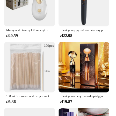
Maszyna do twarzy Lifting szyi urządzenie kosmetyczne przeciwzmarszczkowy masażer do twarzy odmładzanie skóry cienki podwójny wibrator podbródkowy Dropshipping
Elektryczny pędzel kosmetyczny podkład róż do policzków sypki pędzel do pudru przybory kosmetyczne zmywalne wibracje akumulatorowe pędzle do makijażu
zł20.59
zł22.98
100 szt. Szczoteczka do czyszczenia rzęs wydłużająca rzęsy mikro wacik pojedyncze rzęsy Microbrush narzędzia do usuwania kosmetyków do makijażu
Elektryczne urządzenia do pielęgnacji twarzy Lifting twarzy Przeciwzmarszczkowy masaż twarzy i oczu z kremem do twarzy Introducer Pielęgnacja odmładzania skóry
zł6.36
zł19.87