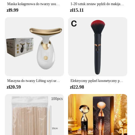
Maska kolagenowa do twarzy usuń zmarszczki łatka mocne podnoszenie zwiotczenie zanika drobne linie kwas hialuronowy nawilżający gładka pielęgnacja urody
1-20 sztuk zestaw pędzli do makijażu cień do powiek podkład róż rozświetlacz korektor kobiece narzędzie kosmetyczne Puffs gąbki kosmetyczne puszki na kciuki
zł9.99
zł15.11
Maszyna do twarzy Lifting szyi urządzenie kosmetyczne przeciwzmarszczkowy masażer do twarzy odmładzanie skóry cienki podwójny wibrator podbródkowy Dropshipping
Elektryczny pędzel kosmetyczny podkład róż do policzków sypki pędzel do pudru przybory kosmetyczne zmywalne wibracje akumulatorowe pędzle do makijażu
zł20.59
zł22.98