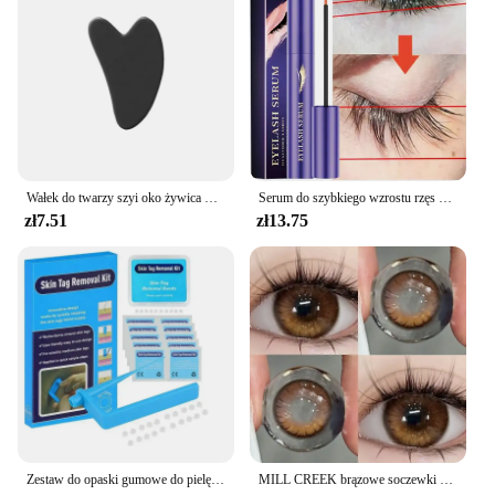
Wałek do twarzy szyi oko żywica masaż twarzy instrumentenr do pielęgnacji zdrowia skrobanie płyty Musclee piękno narzędzia do pielęgnacji skóry
Serum do szybkiego wzrostu rzęs w płynie zagęszcza wzmacnia dłuższe, pełniejsze rzęsy przedłużają esencję na porost brwi pielęgnacja urody 2024
zł7.51
zł13.75
Zestaw do opaski gumowe do pielęgnacji skóry narzędzie do usuwania zabezpieczeń do usuwania skóry narzędzie do pielęgnacji twarzy z motylem i brodawką
MILL CREEK brązowe soczewki kontaktowe z receptą 2 sztuki kolorowe koreańskie soczewki mody coroczne makijaż soczewki kontaktowe