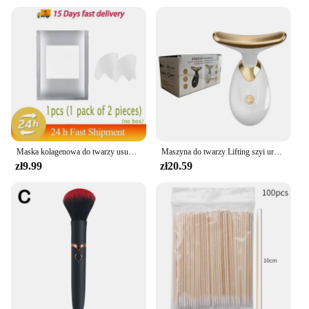
Maska kolagenowa do twarzy usuń zmarszczki łatka mocne podnoszenie zwiotczenie zanika drobne linie kwas hialuronowy nawilżający gładka pielęgnacja urody
Maszyna do twarzy Lifting szyi urządzenie kosmetyczne przeciwzmarszczkowy masażer do twarzy odmładzanie skóry cienki podwójny wibrator podbródkowy Dropshipping
zł9.99
zł20.59