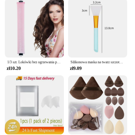
1/3 szt. Lokówki bez ogrzewania piękno kobiety produkty kręconych lokówka do włosów gumowa lokówka sen narzędzia fryzjerskie włosy wałki piankowe ins
Silikonowa maska na twarz szczotka narzędzie do pielęgnacji skóry twarzy miękkogłowy DIY błota dostosowująca pędzel nachylony ogon nakładają przybory kosmetyczne na twarz
zł10.20
zł9.09