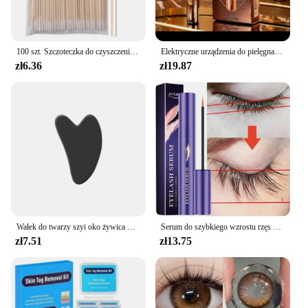
100 szt. Szczoteczka do czyszczenia rzęs wydłużająca rzęsy mikro wacik pojedyncze rzęsy Microbrush narzędzia do usuwania kosmetyków do makijażu
Elektryczne urządzenia do pielęgnacji twarzy Lifting twarzy Przeciwzmarszczkowy masaż twarzy i oczu z kremem do twarzy Introducer Pielęgnacja odmładzania skóry
zł6.36
zł19.87
Wałek do twarzy szyi oko żywica masaż twarzy instrumentenr do pielęgnacji zdrowia skrobanie płyty Musclee piękno narzędzia do pielęgnacji skóry
Serum do szybkiego wzrostu rzęs w płynie zagęszcza wzmacnia dłuższe, pełniejsze rzęsy przedłużają esencję na porost brwi pielęgnacja urody 2024
zł7.51
zł13.75