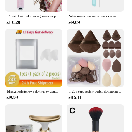
1/3 szt. Lokówki bez ogrzewania piękno kobiety produkty kręconych lokówka do włosów gumowa lokówka sen narzędzia fryzjerskie włosy wałki piankowe ins
Silikonowa maska na twarz szczotka narzędzie do pielęgnacji skóry twarzy miękkogłowy DIY błota dostosowująca pędzel nachylony ogon nakładają przybory kosmetyczne na twarz
zł10.20
zł9.09
Maska kolagenowa do twarzy usuń zmarszczki łatka mocne podnoszenie zwiotczenie zanika drobne linie kwas hialuronowy nawilżający gładka pielęgnacja urody
1-20 sztuk zestaw pędzli do makijażu cień do powiek podkład róż rozświetlacz korektor kobiece narzędzie kosmetyczne Puffs gąbki kosmetyczne puszki na kciuki
zł9.99
zł15.11