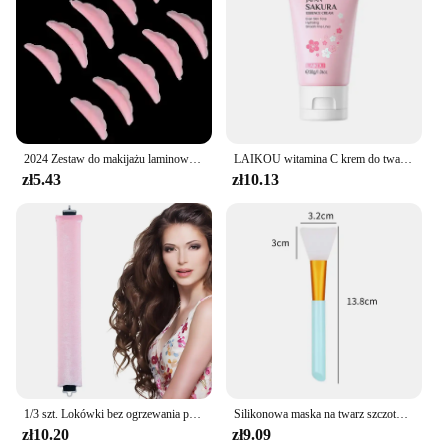
2024 Zestaw do makijażu laminowanego brwi Balsam do trwałej ondulacji brwi Lifting brwi Półtrwały Salon kosmetyczny Odżywka do liftingu brwi 5 ml
LAIKOU witamina C krem do twarzy nawilżający odżywczy japonia kremy Sakura jednolity odcień skóry uroda produkt do pielęgnacji skóry twarzy
zł5.43
zł10.13
1/3 szt. Lokówki bez ogrzewania piękno kobiety produkty kręconych lokówka do włosów gumowa lokówka sen narzędzia fryzjerskie włosy wałki piankowe ins
Silikonowa maska na twarz szczotka narzędzie do pielęgnacji skóry twarzy miękkogłowy DIY błota dostosowująca pędzel nachylony ogon nakładają przybory kosmetyczne na twarz
zł10.20
zł9.09