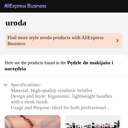
uroda
Find more style
uroda
products with AliExpress
Business
Pędzle do makijażu i
Here are the products found in the
narzędzia
Specifications:
Material: High-quality synthetic bristles
Design and Style: Ergonomic, lightweight handles
with a sleek finish
Usage and Purpose: Ideal for both professional
makeup artists and beauty enthusiasts
Performance and Property: Soft yet firm bristles for
smooth application