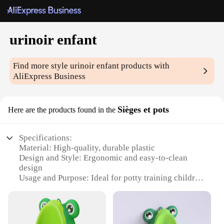
urinoir enfant
Find more style
urinoir enfant
products with
AliExpress Business
Sièges et pots
Here are the products found in the
Specifications:
Material: High-quality, durable plastic
Design and Style: Ergonomic and easy-to-clean
design
Usage and Purpose: Ideal for potty training children
Typical Adaptive Scenario: Suitable for home or
public restrooms
Shape or Size or Weight or Quantity: Compact and
lightweight, suitable for children