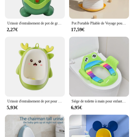
Urinoir d'entraînement de pot de grenouille mignonne pour les enfants, garçon avec cible de visée amusante, entraîneur d'urinoir de toilette, debout vertical, nourrisson, tout-petit
Pot Portable Pliable de Voyage pour Enfant, Toilette d'Entraînement pour Voiture, Camping, Niket Extérieur, pour Bébé
2,27€
17,59€
Urinoir d'entraînement de pot pour enfants, ballon mural, dessin animé avec cible de visée, enfants, garçons, bébés, tout-petits
Siège de toilette à main pour enfants, toilette auxiliaire pour tout-petits, formation, baume rembourré, épaissi, confortable, bébé, mer
5,93€
6,95€