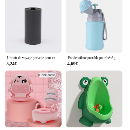
Urinoir de voyage portable pour enfants, pot de toilette, siège pour tout-petit, entraîneur de bouteille, mini tasse d'urgence de voiture, toilettes Roadtrip, nécessités de la présidence, bébé
Pot de toilette portable pour bébé garçon et fille, urinoir de voyage, couche-culotte pour enfant
3,24€
4,69€