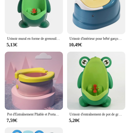
Urinoir mural en forme de grenouille pour bébé, urinoir debout pour garçons, urinoir d'entraînement aux toilettes
Urinoir d'intérieur pour bébé garçon et fille, pot avec anneau pour bambin
5,13€
10,49€
Pot d'Entraînement Pliable et Portable pour Enfant, Urinoir de Voyage pour Bébé
Urinoir d'entraînement de pot de grenouille mignonne, garçon avec la cible de visée amusante, entraîneur d'urinoir de toilette, support d'enfants, pipi vertical, nourrisson, tout-petit
7,59€
5,20€