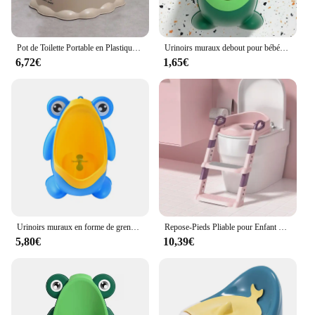
Pot de Toilette Portable en Plastique pour Bébé, Siège d'Entraînement avec Couvercle, Bassin de Lit de Dessin Animé, Urinoir Facile à Nettoyer, pour Garçon et Fille
Urinoirs muraux debout pour bébés garçons, support de dessin animé, urinoir vertical, entraînement des toilettes, pot pipi pour bébé et tout-petit
6,72€
1,65€
Urinoirs muraux en forme de grenouille pour bébés garçons, pot debout, urinoir vertical, entraînement des toilettes, support pour enfants, pipi, nourrisson, tout-petit
Repose-Pieds Pliable pour Enfant Garçon et Fille, Toilettes Multifonctionnelles, Pots Assistés, Marches
5,80€
10,39€