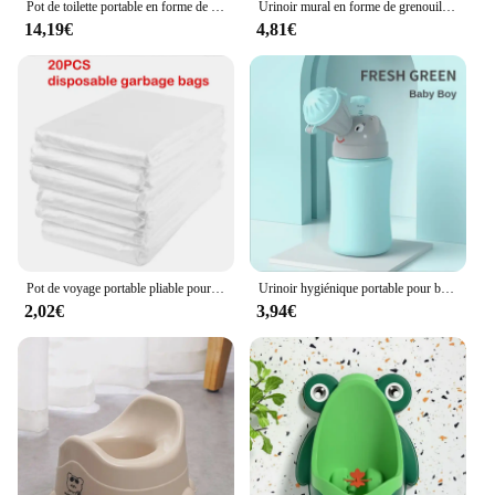
Pot de toilette portable en forme de vache mignonne pour bébé, siège d'entraînement pour enfant, fille et garçon
Urinoir mural en forme de grenouille pour bébé garçon, vertical, entraînement au pot, mignon
14,19€
4,81€
Pot de voyage portable pliable pour bébé, siège d'entraînement pour enfants, siège de toilette facile à nettoyer, garçons et filles, cadeau d'anniversaire
Urinoir hygiénique portable pour bébés garçons et filles, pot anti-fuite pour voyage en voiture en plein air, toilettes d'entraînement pour enfants
2,02€
3,94€