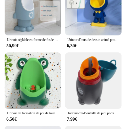
Urinoir réglable en forme de fusée pour enfants, pot pour enfants, recommandé pour faire pipi, entraînement pour bébé
Urinoir d'ours de dessin animé pour enfants, pot debout, siège de toilette mural, urinoir d'entraînement de pipi de bébé pour garçons
50,99€
6,30€
Urinoir de formation de pot de toilette de grenouille mignonne pour des enfants, entraîneur de pipi d'enfant en bas âge pour des garçons, HOwith la cible drôle de visée, toilette de bébé
Toddmomy-Bouteille de pipi portable pour enfants, pot pour bébé, urinoir d'urgence, toilette pour enfants, voiture de camping, voyage en voiture, pipi, 1 pièce
6,50€
7,99€