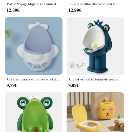
Pot de Voyage Mignon en Forme de Canard pour Enfant, Produits d'Niket d'Extérieur, Toilettes Mobiles pour Bol et Garçons
Toilette multifonctionnelle pour enfants avec repose-pieds rpm, toilette pour bébé pour l'entraînement, hommes et femmes, neuf
12,89€
12,99€
Urinoirs muraux en forme de pot debout pour bébés garçons, urinoir vertical, entraînement aux toilettes, support pour enfants, pot pipi, nourrisson, tout-petit
Urinoir vertical en forme de grenouille pour bébés, urinoir pour garçons, pot pour enfants, uriner pour nourrissons, support mural
9,79€
9,09€