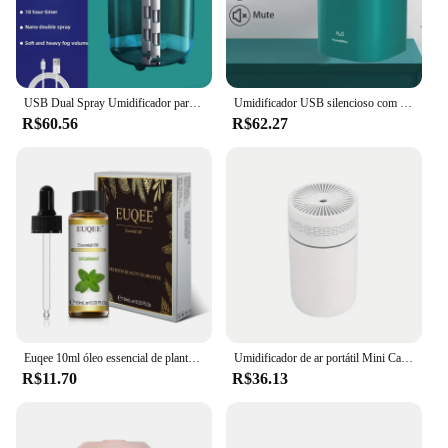
design make it a convenient addition to your travel
kit, ensuring that you can enjoy fresh, moist air
wherever you go. With its ability to operate silently,
it won't disrupt your focus or conversations, making
it a perfect companion for both personal and
professional use.
USB Dual Spray Umidificador para Uso Doméstico, Quarto, Mãe e Bebê, 1.8L Grande Capacidade, Alta Humidade de Nevoeiro Aromaterapia Máquina
Umidificador USB silencioso com lâmpada LED, spray duplo, grande capacidade, ar condicionado, sala, umidificação do ar, doméstico, 2000ml
R$60.56
R$62.27
Euqee 10ml óleo essencial de planta natural com conta-gotas para difusor umidificador lavanda jasmim eucalipto baunilha óleos essenciais
Umidificador de ar portátil Mini Car, Umidificador Névoa com Luz LED, Difusor de óleo essencial USB Powered, Quarto e Viagem, 250ml
R$11.70
R$36.13