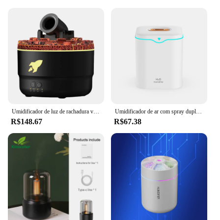
Umidificador de luz de rachadura vulcânica, difusor de óleo essencial, torre de explosão, umidificador de aromaterapia, difusor de aromaterapia
Umidificador de ar com spray duplo, 2000ml, difusor de óleo essencial, difusor aromático elétrico doméstico, ultrassônico, silencioso, fabricante de névoa fria
R$148.67
R$67.38