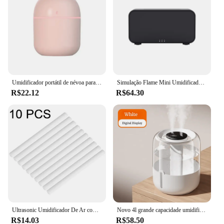
Umidificador portátil de névoa para carro, Difusor de óleo essencial, Aroma molhado duplo, Mini Cup Spray, Umidificador de ar USB, 220ml, H2o
Simulação Flame Mini Umidificador De Ar, Máquina De Aromaterapia, LED Temporizador De Luz Colorida, Difusor De Perfume Doméstico, Novo
R$22.12
R$64.30
Ultrasonic Umidificador De Ar com Controle Remoto, Aromaterapia Difusor De Óleo Essencial, Grão De Madeira, 7 Cores De Luz, Alta Qualidade, 300ml
Novo 4l grande capacidade umidificador usb duplo spray casa dormitório escritório quarto desktop com pequena luz da noite
R$14.03
R$58.50