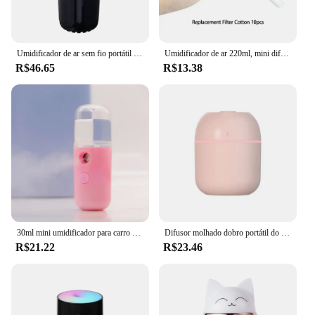
Umidificador de ar sem fio portátil do carro com luzes coloridas RGB LED, difusor USB, fabricante de névoa, casa, quarto, 300ml
Umidificador de ar 220ml, mini difusor ultrassônico de óleo essencial usb, purificador de carro, aroma de ânion, gerador de névoa para casa, carro, lâmpada noturna led
R$46.65
R$13.38
30ml mini umidificador para carro escritório em casa portátil recarregável pequeno sem fio pessoal rosto pulverizador fabricante de névoa fria umidificador
Difusor molhado dobro portátil do óleo essencial do aroma, mini pulverizador do copo, humidificador de ar do USB, 220ml, H2o
R$21.22
R$23.46