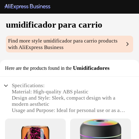
umidificador para carrio
Find more style
umidificador para carrio
products
with AliExpress Business
Umidificadores
Here are the products found in the
Specifications:
Material: High-quality ABS plastic
Design and Style: Sleek, compact design with a
modern aesthetic
Usage and Purpose: Ideal for personal use or as a
gift
Performance and Property: Efficiently humidifies
the air to maintain a comfortable environment
Parts and Accessories: Comes with a user-friendly