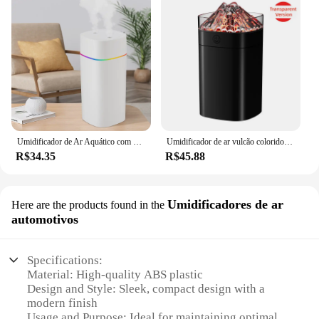
Umidificador de Ar Aquático com Plugue USB, Difusor de Aroma, Névoa Fria, Quarto, Casa, Carro, Plantas, Purificador, Nevoeiro, Spray a Vapor, 600ml
Umidificador de ar vulcão colorido aroma difusor de óleo essencial para casa carro ultra sônico mudo névoa criador difusor led lâmpada colorida
R$34.35
R$45.88
Umidificadores de ar
Here are the products found in the
automotivos
Specifications:
Material: High-quality ABS plastic
Design and Style: Sleek, compact design with a
modern finish
Usage and Purpose: Ideal for maintaining optimal