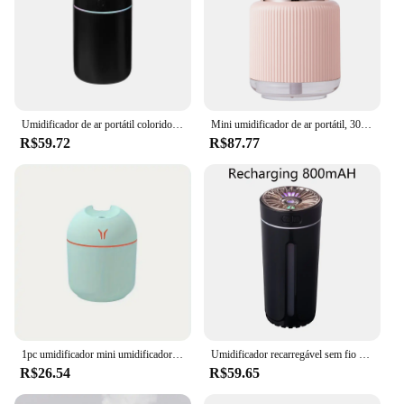
Umidificador de ar portátil colorido usb recarregável sem fio casa carro mini atomizador de ar aroma umidificador difusor de óleo essencial
Mini umidificador de ar portátil, 300ml, gato bonito, lâmpada da noite LED, nebulizador silencioso, umidificador para casa, carro, escritório, mesa, bonito
R$59.72
R$87.77
1pc umidificador mini umidificador de aromaterapia difusores para casa luz romântica usb difusor de óleo essencial purificador de ar do carro
Umidificador recarregável sem fio do carro, Umidificador de ar portátil, Difusor, RGB, Luzes noturnas coloridas, Quarto de casa
R$26.54
R$59.65