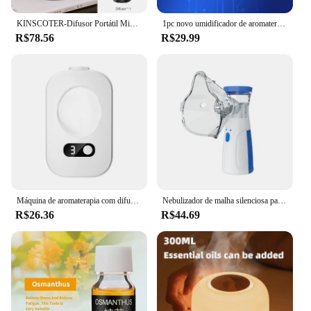
KINSCOTER-Difusor Portátil Mini Aroma, Umidificador de Ar USB, Óleo Essencial, Luz Noturna, Névoa Fria, Pulverizador para Presente Doméstico
1pc novo umidificador de aromaterapia de ar 180ml, máquina de aromaterapia de ar de umidificação de carro usb, dispositivo de hidratação de névoa nano-fina, grande volume de nevoeiro silencioso e não perturante, adequado para outros tipos de quarto de carro, escritórios escolares, sem baterias, uso alimentado por usb
R$78.56
R$29.99
Máquina de aromaterapia com difusor automático, fragrância de ar, purificador de ar, banheiro, aroma, dispensador de óleo essencial, umidificador
Nebulizador de malha silenciosa para crianças e adultos, USB Medical, portátil, inalador de asma, atomizador, saúde, mini umidificador portátil
R$26.36
R$44.69