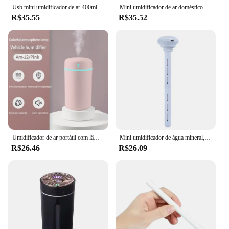
Usb mini umidificador de ar 400ml aroma difusor de óleo essencial para casa carro ultra sônico mudo névoa maker difusor com lâmpada cor led
Mini umidificador de ar doméstico desktop névoa pequeno difusor aroma purificador óleo essencial usb carro portátil aromaterapia névoa 180ml
R$35.55
R$35.52
Umidificador de ar portátil com lâmpada noturna LED, Umidificador Aromaterapia para Casa e Carro, Pulverizador USB, Lâmpada noturna colorida, 1 PC, 390ml
Mini umidificador de água mineral, Umidificadores Inteligentes Portáteis, USB Nano Spray, Desktop Air Humidification Stick, Carro, Casa, Escritório
R$26.46
R$26.09