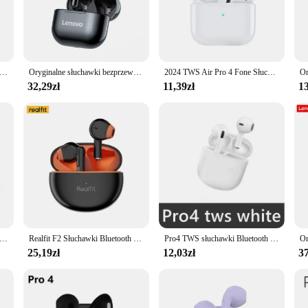
e from interference. Whether you're listening to your favorite tracks or engaging
t to last. The robust plastic and silicone construction withstands the rigors of
ng extended periods of wear. The earbuds come with multiple ear tips, allowing 
Lenovo LP40 II oryginalne LP40 plus TWS bezprzewodowe słuchawki Bluetooth 5.3 sportowe douszne z redukcją szumów
Oryginalne słuchawki bezprzewodowe Lenovo LP40 TWS słuchawki Bluetooth ze sterowaniem dotykowym sportowe słuchawki Stereo do telefonu Android
2024 TWS Air Pro 4 Fone Słuchawki Bluetooth Bezprzewodowe słuchawki z mikrofonem Sterowanie dotykowe Bezprzewodowy zestaw słuchawkowy Bluetooth Pro 4 Słuchawki douszne
32,29zł
11,39zł
13
ide seamless connectivity. The earbuds are designed to be easily paired with 
 The lightweight design makes them a breeze to carry, making them ideal for sp
łuchawki are available for wholesale and bulk purchases, making them an attrac
ir customers with high-quality audio accessories. With the convenience of a true 
 audio experience.
zprzewodowe słuchawki Bluetooth zestaw słuchawkowy stereo sportowe słuchawki douszne mikrofon z etui z funkcją ładowania dla smartfonów Xiaomi IOS
Realfit F2 Słuchawki Bluetooth Doskonała jakość HIFI Bezprzewodowe słuchawki douszne TWS Hurtownia dla realme xiaomi
Pro4 TWS słuchawki Bluetooth 9D stereofoniczne słuchawki douszne słuchawki douszne HiFi zestaw słuchawkowy z mikrofonem do Xiaomi iPhone
25,19zł
12,03zł
37