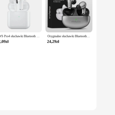
TWS Pro4 słuchawki Bluetooth słuchawki bezprzewodowe Mini sportowy zestaw słuchawkowy słuchawki douszne słuchawki muzyczne dla iPhone Xiaomi Huawei Redmi
Oryginalne słuchawki Bluetooth thinkplus słuchawki bezprzewodowe sterowanie dotykowe sportowy zestaw słuchawkowy Stereo słuchawki douszne do telefonu Android
,09zł
24,29zł