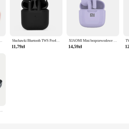
zestaw słuchawkowy Bluetooth z redukcją szumów słuchawki z mikrofonem dla Xiaomi Redmi
Słuchawki Bluetooth TWS Pro4 Bezprzewodowe słuchawki Mini słuchawki Słuchawki muzyczne dla iOS Android Gry do biegania w słuchawkach dousznych
XIAOMI Mini bezprzewodowe słuchawki Bluetooth Bluetooth Bluetooth 5.3 TWS zestaw słuchawkowy sterowanie dotykowe sportowe wodoodporne słuchawki do gier
11,79zł
14,59zł
12
M90 słuchawki do gier 5.3 słuchawki sportowe Bluetooth z mikrofonem bezprzewodowy zestaw słuchawkowy dla iPhone Xiaomi