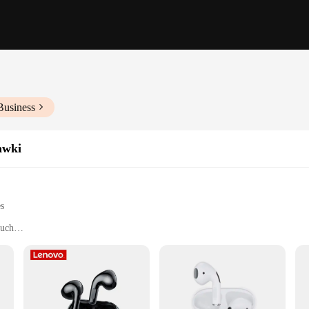
Business
awki
es
ouch
ay use
y for seamless connectivity and superior sound quality
e ear tips for a personalized fit
ki, designed to deliver crystal-clear sound with deep bass and crisp highs. T