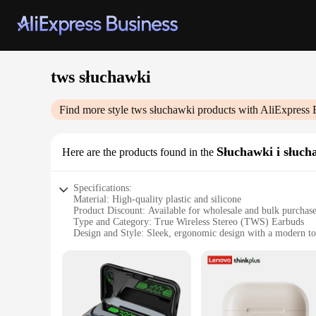
tws słuchawki
Find more style
tws słuchawki
products with AliExpress 
Słuchawki i słuch
Here are the products found in the
Specifications:
Material: High-quality plastic and silicone
Product Discount: Available for wholesale and bulk purchas
Type and Category: True Wireless Stereo (TWS) Earbuds
Design and Style: Sleek, ergonomic design with a modern t
Usage and Purpose: Ideal for sports, commuting, and everyd
Performance and Property: Advanced Bluetooth 5.0 technolog
Parts and Accessories: Comes with a charging case and multipl
Features:
**Unmatched Sound Quality**
Step into the world of immersive audio with our TWS słuchaw