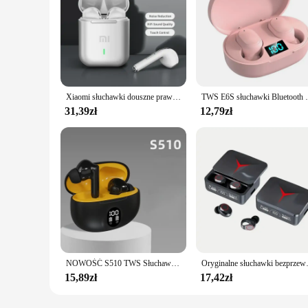
Xiaomi słuchawki douszne prawdziwe bezprzewodowe słuchawki z redukcją szumów aktualizacja Bluetooth 5.3 zestaw słuchawkowy HD słuchawka do muzyki słuchawki douszne z mikrofonem
TWS E6S słuchawki Bluetooth bezprzewodowy 
31,39zł
12,79zł
NOWOŚĆ S510 TWS Słuchawki bezprzewodowe LED Power Earphones Cyfrowy wyświetlacz Zestaw słuchawkowy Dźwięk stereo Kompatybilny z Bluetooth 5.3 dla Xiaomi
Oryginalne słuchawki bezprzewodowe TWS 
15,89zł
17,42zł