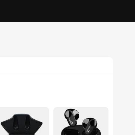
hese earbuds are equipped with advanced Bluetooth 5.0