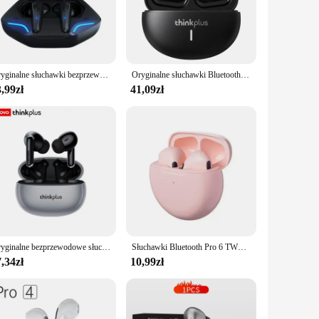
 in a video call, the sound quality is sure to impress.
 daily use, making them perfect for active individuals. The
you to find the perfect seal for an uninterrupted audio
Oryginalne słuchawki bezprzewodowe X15pro TWS Gamingowe słuchawki Bluetooth z mikrofonami Redukcja szumów Słuchawki basowe o wysokiej wierności
Oryginalne słuchawki Bluetooth Lenovo LP19 TWS HIFI bezprzewodowe słuchawki douszne słuchawki sportowe podwójny zestaw słuchawkowy z mikrofonem HD
,99zł
41,09zł
your device, and the included charging case extends the
orts, commuting, or any situation where you need your music
tive option for vendors and suppliers. They are not just a
wireless design and the reliability of Bluetooth 5.0, these
Oryginalne bezprzewodowe słuchawki Lenovo XT88 TWS Bluetooth 5.3 podwójny mikrofon stereo redukcja szumów Bass HIFI sterowanie dotykowe słuchawki douszne
Słuchawki Bluetooth Pro 6 TWS Bezprzewodowy zestaw słuchawkowy Bluetooth Słuchawki douszne z redukcją szumów i mikrofonem Pro6 Bezprzewodowe słuchawki do iPhone'a
,34zł
10,99zł