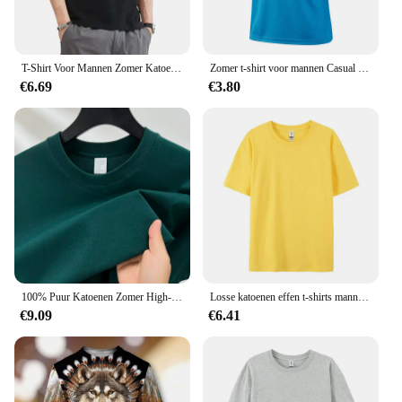
T-Shirt Voor Mannen Zomer Katoen Tops Effen Kleuren Blanco T-Shirts O-hals Mannen Kleding Plus Maat M Tot 5xl
Zomer t-shirt voor mannen Casual witte t-shirts Man korte mouw Top Ademende Tees Sneldrogend Gym Shirt Voetbal Jersey Mannelijke kleding
€6.69
€3.80
100% Puur Katoenen Zomer High-End Merk Heren Korte Mouwen Ronde Hals Modieuze Stijl Halve Mouwen Top Ademend T-Shirt
Losse katoenen effen t-shirts mannen vrouw korte mouw modemerk trend paar kleding tees aangepaste snoep kleur zomer tops
€9.09
€6.41