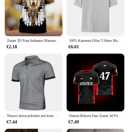
Zomer 3D Print Indiaanse Mannen T-shirt Schedel Wolfs Tshirt Zomer Korte Mouw Harajuku Shirt Totem Feather Cosplay
100% Katoenen Effen T-Shirts Mannen Vrouw Korte Mouw Modemerk Trend Casual Zachte Kleding T-Shirts Op Maat Gemaakte Producten Zomer Tops
€2.18
€6.01
Nieuwe heren poloshirt met korte mouwen effen kleur streetwear lichtgewicht revers t-shirts voor heren zomer jogging sport tops
Omerta Boksen Fans Zomer 3d Print Ademend Jersey heren Outdoor Sportwear Man Ronde Hals Korte Mouw Kinderen T-shirt
€7.44
€7.49