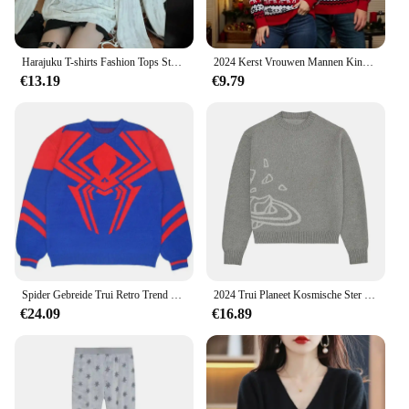
Harajuku T-shirts Fashion Tops Ster Hollow Out Lange Mouw T-shirt Koreaanse Kawaii Ropa Mujer Casual Y2k T-shirt Kleding voor Tieners
2024 Kerst Vrouwen Mannen Kinderen Bijpassende Outfits Gebreide Trui Jacquard Jumper Lange Mouw Trui Vrouwelijke Warme Dikke Top Xmas Look
€13.19
€9.79
Spider Gebreide Trui Retro Trend Gothic Pullover Mode Hiphop Rock Warme Losse Kleding Heren Y2ktops Vrouwen
2024 Trui Planeet Kosmische Ster Gebreide Trui Teen Y 2K Kleding Traf Dames Top Zwarte Thermische Top Heren Losse Comfortabele Kleding
€24.09
€16.89