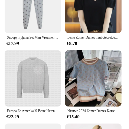
Snoopy Pyjama Set Man Vrouwen Herfst Winter Warm Pluche Leuke Borduursels Nachtkleding Cartoon Zachte Thuis Kleding Valentijnsdag Cadeau
Lente Zomer Dames Trui Gebreide T-shirts V-hals Korte Mouw Knitwears Koreaanse Mode Truien Effen Dieptepunt Shirt Jumper
€17.99
€8.70
Europa En Amerika 'S Beste Heren-En Damespatroon Gebreide Y 2K Herfst-En Wintertrui Warme En Losse Donkere Streetjes Met Ronde Hals
Nieuwe 2024 Zomer Dames Korte Mouw Mode Gebreide Glitter Stenen T-Shirt Femme Vintage Luxe Ontwerper Slanke Vrije Tijd T-Shirt Tops
€22.29
€15.40