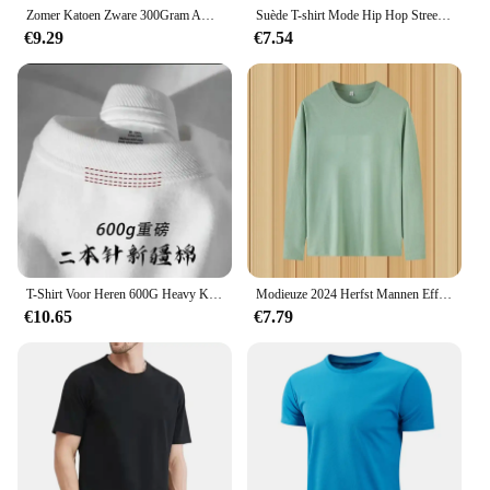
Zomer Katoen Zware 300Gram Amerikaanse Puur Katoenen Korte Mouwen T-Shirt Heren Casual Basis Oversized T-Shirt
Suède T-shirt Mode Hip Hop Streetwear Anti-rimpel Korte Mouw Suède T-shirt Mannen Vrouwen Losse Harajuku Zomer casual Tee Top
€9.29
€7.54
T-Shirt Voor Heren 600G Heavy Katoenen T-Shirt Met Korte Mouwen Voor Heren, Katoenen T-Shirt Met Korte Mouwen
Modieuze 2024 Herfst Mannen Effen Kleur Basislaag T-shirt Zachte Comfortabele Ronde Hals Plus Size Lange Mouw T-shirt Mannen
€10.65
€7.79