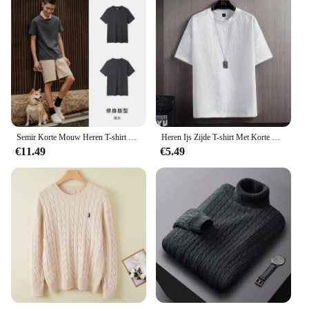
Semir Korte Mouw Heren T-shirt Katoen 2024 Zomer Nieuwe Man Kleding Is Dun En Veelzijdig T-shirt Koppels Effen Kleur Dieptepunt
Heren Ijs Zijde T-shirt Met Korte Mouwen Zomer Dunne Stijl 2024 Top Body T-shirt Trendy Merk Loose Fit Half mouw
€11.49
€5.49