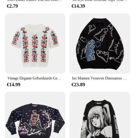
€2.79
€14.39
Vintage Elegante Geborduurde Gebreide Trui Tshirt Vrouwen Zomer Poff Mouw O-hals Tops Truien Stijlvolle Mode Chique Gebreide Kleding
Ins Mannen Vrouwen Dinosaurus Print Trui Mode Lange Mouw Gebreide Pullover Losse Trui Tops Winter Herfst Hoge Kwaliteit Hot Selling
€14.99
€23.89