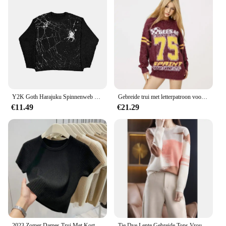
Y2K Goth Harajuku Spinnenweb Print Patroon Lange Mouwen Gebreide Mannen Trui Herfst Winter Streetwear Casual Grunge Vrouwen Trui
Gebreide trui met letterpatroon voor mannen en vrouwen Losse casual paren Faux warme en zachte trui Top oversized trui dames
€11.49
€21.29
2023 Zomer Dames Trui Met Korte Mouwen En Korte Mouwen T-Shirt Koreaanse Mode Knitwears Slim-Fit Pullovers Gebreide Top
Tie Dye Lente Gebreide Tops Vrouwen Casual Lange Mouw O-hals Dunne Truien T Shirts Koreaanse Gebreide Trui Vintage Poleras Nieuw T-Shirt