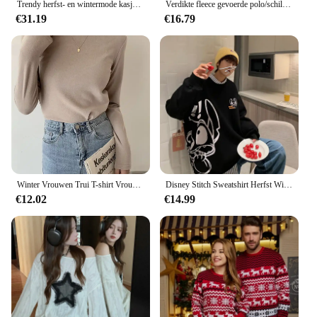
Trendy herfst- en wintermode kasjmier geborduurde trui voor koppels, O-hals heren en dames nieuwe dikke zachte losse t
Verdikte fleece gevoerde polo/schildpadhals herentrui Winterkatoen Materiaal Zodiac Year Nieuwe stijl Casual comfortabele trui
€31.19
€16.79
Winter Vrouwen Trui T-shirt Vrouwen Oversize T-shirt Vrouw Kleding Vrouwelijke Tee Tops Trui Lange Mouw Buis Gebreide T-shirt Top
Disney Stitch Sweatshirt Herfst Winter Cartoon Leuke Man Vrouw Prints Ronde Hals Pullover Top Y2K Mode Paar Los Sweatshirt
€12.02
€14.99