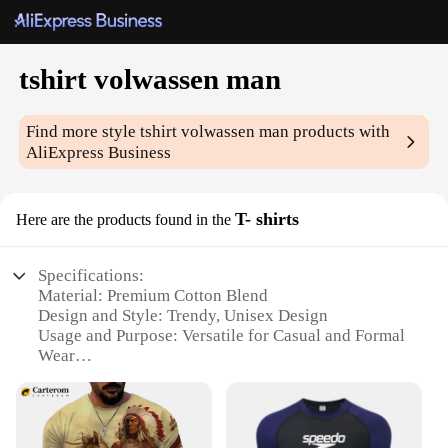
tshirt volwassen man
Find more style
tshirt volwassen man
products with
AliExpress Business
T- shirts
Here are the products found in the
Specifications:
Material: Premium Cotton Blend
Design and Style: Trendy, Unisex Design
Usage and Purpose: Versatile for Casual and Formal
Wear
Typical Adaptive Scenario: Suitable for Various
Occasions
Shape or Size or Weight or Quantity: Available in
Multiple Sizes and Quantities