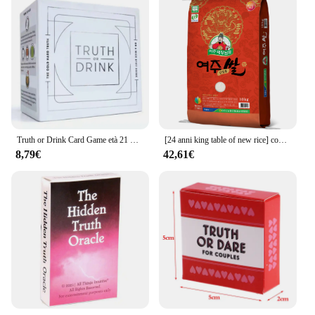
Truth or Drink Card Game età 21 + per 3-8 giocatori gioco da tavolo
[24 anni king table of new rice] completa il riso, truth 10kg (grado superiore)
8,79€
42,61€