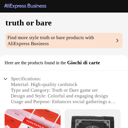
truth or bare
Find more style
truth or bare
products with
AliExpress Business
Giochi di carte
Here are the products found in the
Specifications:
Material: High-quality cardstock
Type and Category: Truth or Dare game set
Design and Style: Colorful and engaging design
Usage and Purpose: Enhances social gatherings and
parties
Performance and Property: Durable and easy to
shuffle
Parts and Accessories: Includes 50 cards per set