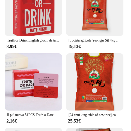
Truth or Drink English giochi da tavolo Truth o Drinking Card Games Friends Party Game Card Do o Smoke 2-8 Friends Party Games
[Società agricole Yeongju-Si] 4kg di riso Yeongju (grado superiore/verità)
8,99€
19,13€
Il più nuovo 51PCS Truth o Dare per le coppie giochi di carte Lovers fornitura di giochi da tavolo versione inglese gioco da tavolo
[24 anni king table of new rice] completation of the table, truth 4kg (grado superiore)
2,16€
25,53€