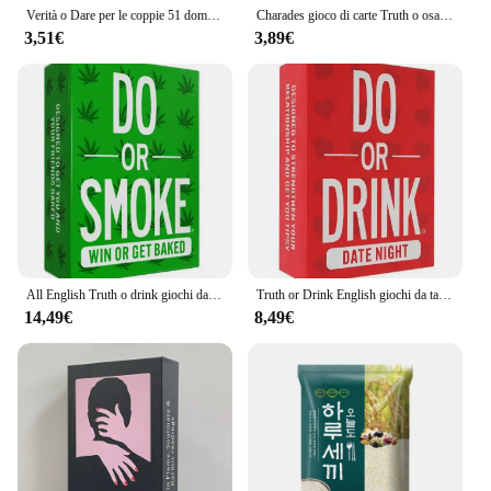
Verità o Dare per le coppie 51 domande Sexy data Night gioco di carte per la festa di gioco per adulti impertinente
Charades gioco di carte Truth o osa for Couples Truth or osa Party Game, gioco di divertimento impertinente portatile per adulti per la sfida
3,51€
3,89€
All English Truth o drink giochi da tavolo fare o bere giochi di carte 2-8 amici giochi per feste fare o fumare giochi gioco interattivo
Truth or Drink English giochi da tavolo Truth o Drinking Card Games Friends Party Game Card Do o Smoke 2-8 Friends Party Games
14,49€
8,49€