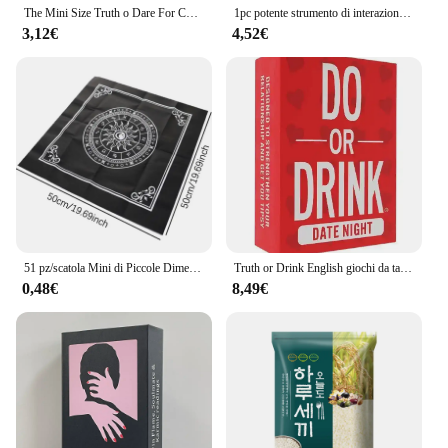
The Mini Size Truth o Dare For Couples Drinking Cards English Charades Family Time ti ricordi Deck Borad Party Games
1pc potente strumento di interazione delle coppie-una guida completa per ricostruire l'amore, la verità intima o Dare un dialogo amorevole fo
3,12€
4,52€
51 pz/scatola Mini di Piccole Dimensioni Verità O Dare Per Coppie Carte Giochi Coppie Amanti Gioco Da Tavolo Fornitura Versione Inglese
Truth or Drink English giochi da tavolo Truth o Drinking Card Games Friends Party Game Card Do o Smoke 2-8 Friends Party Games
0,48€
8,49€