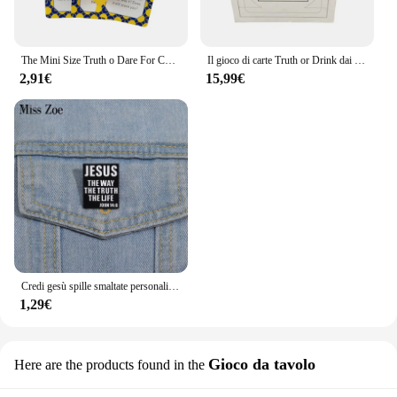
The Mini Size Truth o Dare For Couples Drinking Cards English Charades Family Time ti ricordi Deck Borad Party Games
Il gioco di carte Truth or Drink dai 21 anni in su per 3 ai 8 giocatori
2,91€
15,99€
Credi gesù spille smaltate personalizzate gesù la via la verità la vita spille distintivi risvolto gioielli regalo per gli amici
1,29€
Gioco da tavolo
Here are the products found in the