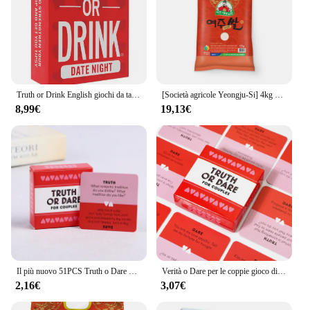
Truth or Drink English giochi da tavolo Truth o Drinking Card Games Friends Party Game Card Do o Smoke 2-8 Friends Party Games
[Società agricole Yeongju-Si] 4kg di riso Yeongju (grado superiore/verità)
8,99€
19,13€
Il più nuovo 51PCS Truth o Dare per le coppie giochi di carte Lovers fornitura di giochi da tavolo versione inglese gioco da tavolo
Verità o Dare per le coppie gioco di carte coppie di beventi carte da gioco
2,16€
3,07€