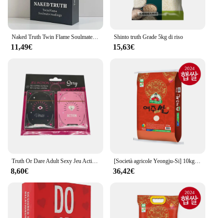
Naked Truth Twin Flame Soulmate letture Oracle Cards mazzo di tarocchi per principianti con parole chiave profilassi divinazione Fortune Telling
Shinto truth Grade 5kg di riso
11,49€
15,63€
Truth Or Dare Adult Sexy Jeu Action Ou Verite gioco di carte Double Deck Set lingua francese In confezione Blister per coppie o amanti
[Società agricole Yeongju-Si] 10kg di riso Yeongju (grado superiore/verità)
8,60€
36,42€