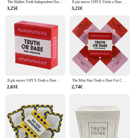
The Hidden Truth Independent Oracle Cards Multiplayer Party Fortune Telling gioco da tavolo profezie mazzo di tarocchi con E-Guide Book
Il più nuovo 51PCS Verità o Dare per coppie Giochi di carte Amanti Gioco da tavolo Fornitura Versione inglese Gioco da tavolo
3,25€
3,21€
Il più nuovo 51PCS Truth o Dare per le coppie giochi di carte Lovers fornitura di giochi da tavolo versione inglese gioco da tavolo
The Mini Size Truth o Dare For Couples Drinking Cards A 50 divinazione inglese Fate Deck Borad Party Games
2,61€
2,74€