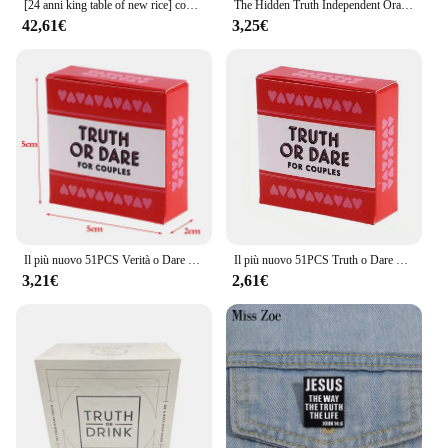
[24 anni king table of new rice] completa il riso, truth 10kg (grado superiore)
The Hidden Truth Independent Oracle Cards Multiplayer Party Fortune Telling gioco da tavolo profezie mazzo di tarocchi con E-Guide Book
42,61€
3,25€
Il più nuovo 51PCS Verità o Dare per coppie Giochi di carte Amanti Gioco da tavolo Fornitura Versione inglese Gioco da tavolo
Il più nuovo 51PCS Truth o Dare per le coppie giochi di carte Lovers fornitura di giochi da tavolo versione inglese gioco da tavolo
3,21€
2,61€