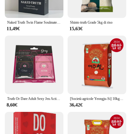
Naked Truth Twin Flame Soulmate letture Oracle Cards mazzo di tarocchi per principianti con parole chiave profilassi divinazione Fortune Telling
Shinto truth Grade 5kg di riso
11,49€
15,63€
Truth Or Dare Adult Sexy Jeu Action Ou Verite gioco di carte Double Deck Set lingua francese In confezione Blister per coppie o amanti
[Società agricole Yeongju-Si] 10kg di riso Yeongju (grado superiore/verità)
8,60€
36,42€