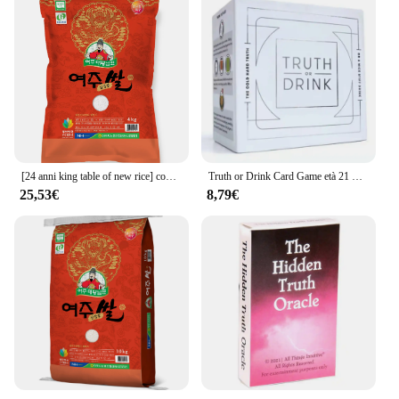
[24 anni king table of new rice] completation of the table, truth 4kg (grado superiore)
Truth or Drink Card Game età 21 + per 3-8 giocatori gioco da tavolo
25,53€
8,79€