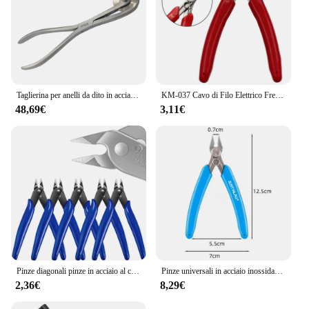
Taglierina per anelli da dito in acciaio inossidabile lama per ruote gioiellieri dispositivo di taglio attrezzatura antincendio pompiere strumenti professionali per la creazione di gioielli
KM-037 Cavo di Filo Elettrico Frese e taglierine per micro SIM Taglio Laterale Snips Flush Pinze Nipper Utensili A Mano
48,69€
3,11€
Pinze diagonali pinze in acciaio al carbonio tronchesi per cavi elettrici taglio cesoie laterali pinze a filo tronchese utensili manuali
Pinze universali in acciaio inossidabile tronchesi per taglio laterale diagonale elettronica fai-da-te tagliacavi per cavi parti della stampante 3D utensili manuali
2,36€
8,29€