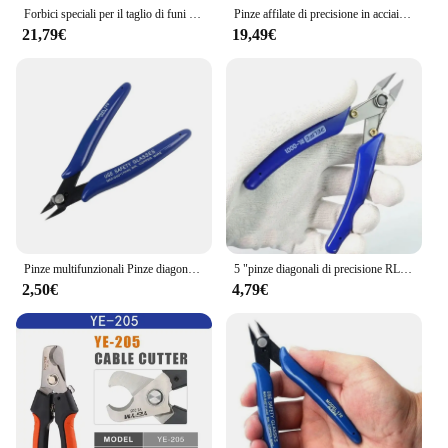
Forbici speciali per il taglio di funi metalliche in acciaio acciaio ad alto tenore di carbonio pinze da taglio per cavi da 8 pollici strumento di taglio adatto per diametro 0.3 ~ 5mm
Pinze affilate di precisione in acciaio al carbonio puzzle modello assemblaggio tronchese da taglio pinza diagonale cesoie professionali cesoie casa
21,79€
19,49€
Pinze multifunzionali Pinze diagonali Pinza per fili Pinze spelafili Pinza da taglio Tronchese per cavi Tronchesi laterali Pinze a filo Strumento Forbici per componenti elettronici
5 "pinze diagonali di precisione RL-0001 pinze da taglio per tagliacavi ad alta durezza HDR 56-58 utensili manuali di riparazione elettronica
2,50€
4,79€