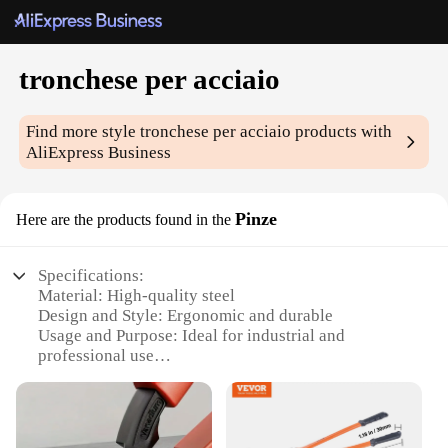
tronchese per acciaio
Find more style
tronchese per acciaio
products with
AliExpress Business
Pinze
Here are the products found in the
Specifications:
Material: High-quality steel
Design and Style: Ergonomic and durable
Usage and Purpose: Ideal for industrial and
professional use
Performance and Property: Precision-crafted for
maximum grip and control
Parts and Accessories: Comes as a set for versatile
applications