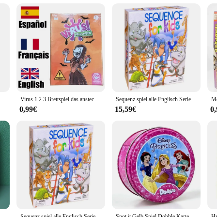
e a statement of your team's dedication and passion for the game. Whether you'r
al game.
el: eine lustige und heraus fordernde Art, Familie und Freunde zusammen zu bringen
Virus 1 2 3 Brettspiel das ansteckend lustige Kartenspiel Spanisch Englisch Französisch Version party Spiel für Spaß Familien spiel
Sequenz spiel alle Englisch Serie Puzzle Fantasy Gobang Brettspiel Party Spielkarten
0,99€
15,59€
0
Kartenspiel Party interaktives Kartenspiel kreative kleine Geschenk Urlaub Zubehör
Sequenz spiel alle Englisch Serie Puzzle Fantasy Gobang Brettspiel Party Spielkarten
Spot it Gelb Spiel Dobble Karte Spiel Tisch Brettspiel Für Dobbles Kid Karten Dobble spiel Box party spiele doble Englisch Spielzeug