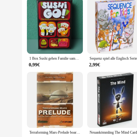
1 Box Sushi gehen Familie sammeln Brettspiel karte, Spaß Kartenspiel Party interaktives Kartenspiel kreative kleine Geschenk Urlaub Zubehör
0,99€
2,99€
Terraforming Mars-Prelude board games custom-made damn games