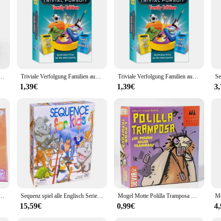
me Party Spiele', a must-have for any party or gathering. This set is designed t
 visual treat but also a testament to the quality of the materials used. The dura
perience that brings people together. Whether you're hosting a small get-together 
-Kartenspiel-das ansteckend ste Spiel. Spanische Ausgabe. + 8 Jahre
Triviale Verfolgung Familien ausgabe: Spaß und pädagogische Familien spiel nacht
Triviale Verfolgung Familien ausgabe: Spaß und pädagogische Familien spiel nacht
rafted to facilitate interaction and teamwork. The game pieces are lightweight a
1,39€
1,39€
3
 vendor's or supplier's inventory. It's a game that can be enjoyed by all, making 
e in sets, making it convenient for resellers to purchase in bulk and offer it fo
o choice for any event planner or party host.
ckend lustige Kartenspiel Spanisch Englisch Französisch Version party Spiel für Spaß Familien spiel
Sequenz spiel alle Englisch Serie Puzzle Fantasy Gobang Brettspiel Party Spielkarten
Mogel Motte Polilla Tramposa Kartenspiel: Ein lustiges und kostengünstiges Bluffing-Spiel
15,59€
0,99€
4