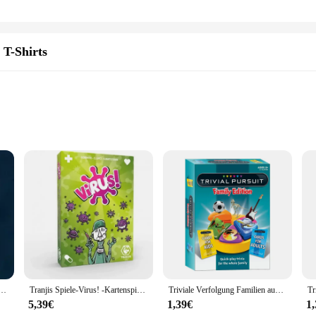
 T-Shirts
made Trivial Game T-Shirts, designed to elevate your gaming experience. Made fr
 players. The customizable aspect of these shirts allows you to personalize them
al game night or a professional tournament, these shirts are your go-to attire f
 about versatility. The variety of sizes ensures that everyone can find their perf
 wholesale merchandise or a supplier seeking to expand your product range, the
m the comfort of your home to the bustling environment of a gaming convention.
erfolgung Brettspiel Shirt von Geek auf Fleek bekommen Ihre Tischplatte T-Shirts
Tranjis Spiele-Virus! -Kartenspiel-das ansteckend ste Spiel. Spanische Ausgabe. + 8 Jahre
Triviale Verfolgung Familien ausgabe: Spaß und pädagogische Familien spiel nacht
5,39€
1,39€
1
fted with the avid player in mind. The sets available for sale come complete wit