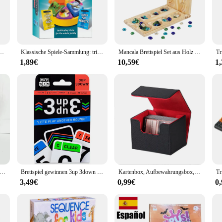
 game enthusiast. Designed to cater to a wide audience, this game set is perfect
ly visually appealing but also ensures that the game stands out on any table. 
a versatile addition to any game collection.
el: eine lustige und heraus fordernde Art, Familie und Freunde zusammen zu bringen
Klassische Spiele-Sammlung: triviale Verfolgung klassische Edition-das perfekte Spiel für Freund treffen
Mancala Brettspiel Set aus Holz mit Perlen Trivial Verfolgung frei klappbar zusammen klappbar Mancale faltbar Edelstein Mind Puzzle Spiel Schach
y want to spend quality time with family, the trivial game Brettspiel is the ide
s comprehensive set includes multiple game cards and components, providing a f
1,89€
10,59€
1
reat option for vendors and suppliers looking to offer a fun and interactive pro
ence. It's designed to bring people together, fostering a sense of camaraderie an
asual gamer to the seasoned board game aficionado. The game's sets are availabl
vendor or supplier looking to expand your offerings, the trivial game Brettspiel
rer | polilla tramposa | biss 20 | heusch recken poker | Kartenspiel | Alter 7 + | 3-5 Spieler | 20 Minuten Spielzeit
Brettspiel gewinnen 3up 3down Kartenspiel
Kartenbox, Aufbewahrungsbox, umgedrehter seitlicher Einsatz, Weisheitskartenspiel, King Pok É Mon PTCG, Pirat, Brettspiel, Kartenset, Leder
3,49€
0,99€
0