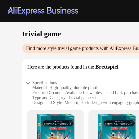
trivial game
Find more style
trivial game
products with AliExpress Bu
Brettspiel
Here are the products found in the
Specifications:
Material: High-quality, durable plastic
Product Discount: Available for wholesale and bulk purchas
Type and Category: Trivial game set
Design and Style: Modern, sleek design with engaging graph
Usage and Purpose: Perfect for social gatherings, parties, a
Performance and Property: Easy-to-read cards, smooth gam
Parts and Accessories: Comprehensive set with multiple ga
Features:
**Engaging Gameplay for Everyone**