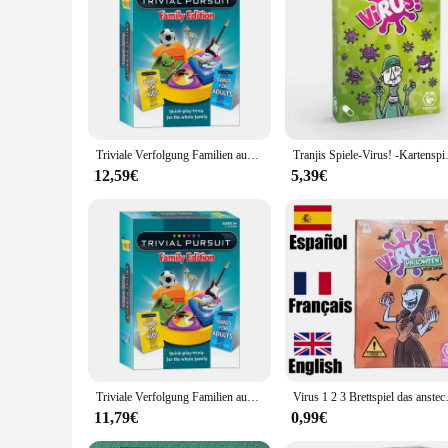
**Engaging Gameplay for Everyone**
Step into the world of fun and knowledge with the 'trivial ga
seasoned. The vibrant and engaging game pieces are not just a
to come, withstanding the wear and tear of countless parties.
**Designed for Social Interaction**
The 'trivial game Party Spiele' is not just a game; it's an ex
Triviale Verfolgung Familien ausgabe Spiel: eine lustige und heraus fordernde Art, Familie und Freunde zusammen zu bringen
Tranjis Spiele-Virus! 
design is not only visually appealing but also thoughtfully c
including those with limited mobility.
12,59€
5,39€
**Versatile and Convenient**
The 'trivial game Party Spiele' is a versatile addition to any
even corporate team-building activities. The game is availabl
that it can be easily stored and transported, making it a go-t
Triviale Verfolgung Familien ausgabe Spiel: eine lustige und heraus fordernde Art, Familie und Freunde zusammen zu bringen
Virus 1 2 3 Brettspiel das anste
11,79€
0,99€