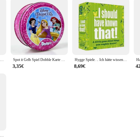
Sequenz spiel alle Englisch Serie Puzzle Fantasy Gobang Brettspiel Party Spielkarten
Spot it Gelb Spiel Dobble Karte Spiel Tisch Brettspiel Für Dobbles Kid Karten Dobble spiel Box party spiele doble Englisch Spielzeug
Hygge Spiele. .. Ich hätte wissen müssen, dass Trivia-Spiel grüne Brettspiele
3,35€
8,69€
4
Neuankömmling The Mind Card Game Party Puzzle Brettspiel Team Experience Interaktives Spiel