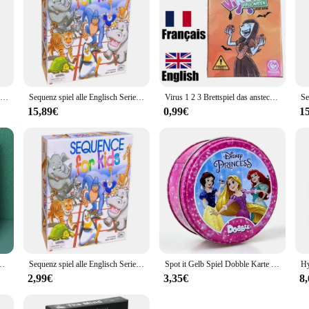
Sequenz spiel alle Englisch Serie Puzzle Fantasy Gobang Brettspiel Party Spielkarten
Sequenz spiel alle Englisch Serie Puzzle Fantasy Gobang Brettspiel Party Spielkarten
Virus 1 2 3 Brettspiel das ansteckend lustige Kartenspiel Spanisch Englisch Französisch Version party Spiel für Spaß Familien spiel
15,89€
0,99€
1
Kartenspiel Party interaktives Kartenspiel kreative kleine Geschenk Urlaub Zubehör
Sequenz spiel alle Englisch Serie Puzzle Fantasy Gobang Brettspiel Party Spielkarten
Spot it Gelb Spiel Dobble Karte Spiel Tisch Brettspiel Für Dobbles Kid Karten Dobble spiel Box party spiele doble Englisch Spielzeug
2,99€
3,35€
8