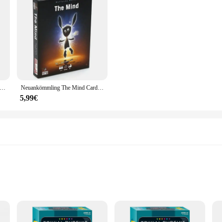
forming Mars-Prelude board games custom-made damn games
Neuankömmling The Mind Card Game Party Puzzle Brettspiel Team Experience Interaktives Spiel
5,99€