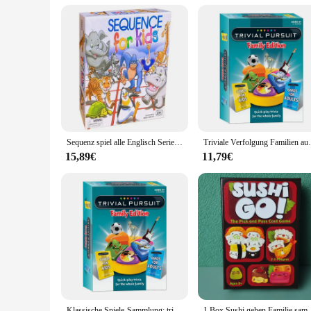
your gaming needs. The shirts are not just a garment; they'r
will help you stand out and showcase your love for the trivi
Sequenz spiel alle Englisch Serie Puzzle Fantasy Gobang Brettspiel Party Spielkarten
Triviale Verfolgung Familien ausgabe Spi
15,89€
11,79€
Klassische Spiele-Sammlung: triviale Verfolgung klassische Edition-das perfekte Spiel für Freund treffen
1 Box Sushi gehen Familie sammeln Brettspiel karte, Spaß 