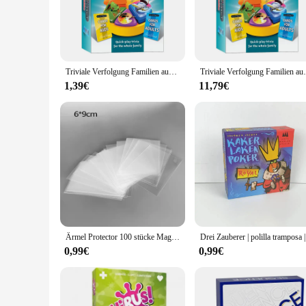
The trivial game Brettspiel is a must-have for any avid board
modern, sleek design of the game pieces and cards is not on
accessible for players of all ages and skill levels, making it 
**Perfect for Any Occasion**
Triviale Verfolgung Familien ausgabe: Spaß und pädagogische Familien spiel nacht
Triviale Verfolgung Familien ausgabe Spi
Whether you're looking to entertain guests at a party or simpl
transport, ensuring that fun can be had anywhere. The game'
1,39€
11,79€
discounts available for wholesale and bulk purchases, it's a g
**A Game for Everyone**
The trivial game Brettspiel is not just a game; it's an experi
gameplay, it's a game that can be enjoyed by all, from the c
you're looking to add a new game to your collection or are a 
Ärmel Protector 100 stücke Magie Bord Spielen Spiel Transparente Lagerung Tasche Tarot Abdeckungen Für Kind Spielzeug Geschenk Zubehör
Drei Zaube
0,99€
0,99€