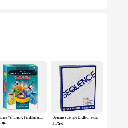
om the finest cotton, these shirts offer a comfortable fit
 with your team's name, logo, or any other text that
or a fun and competitive edge.
ect fit, while the durable fabric stands up to the rigors of
se sets are an excellent addition to your inventory. The
Triviale Verfolgung Familien ausgabe: Spaß und pädagogische Familien spiel nacht
Sequenz spiel alle Englisch Serie Puzzle Fantasy Gobang Brettspiel Party Spielkarten
,39€
3,75€
h all the necessary accessories, making it a one-stop-shop for