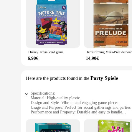
Disney Trivial card game
Terra
6,90€
14,90€
Party Spiele
Here are the products found in the
Specifications:
Material: High-quality plastic
Design and Style: Vibrant and engaging game pieces
Usage and Purpose: Perfect for social gatherings and parties
Performance and Property: Durable and easy to handle
Parts and Accessories: Comes with a full set of game pieces
Applicable People: Ideal for players of all ages
Features: