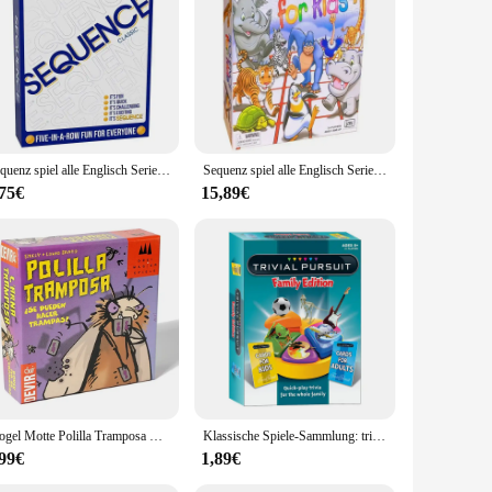
o captivate players of all ages, from the youngest to the most
ble plastic ensures that the game remains a favorite for years
or a large event, this game is the perfect icebreaker. Its
Sequenz spiel alle Englisch Serie Puzzle Fantasy Gobang Brettspiel Party Spielkarten
Sequenz spiel alle Englisch Serie Puzzle Fantasy Gobang Brettspiel Party Spielkarten
nd easy to handle, making it accessible for everyone,
,75€
15,89€
it an excellent choice for family gatherings, school events, or
r sale to their customers. The game's compact size ensures
Mogel Motte Polilla Tramposa Kartenspiel Devir-Spiel Motte Cheate (es) Betrug Motte
Klassische Spiele-Sammlung: triviale Verfolgung klassische Edition-das perfekte Spiel für Freund treffen
,99€
1,89€