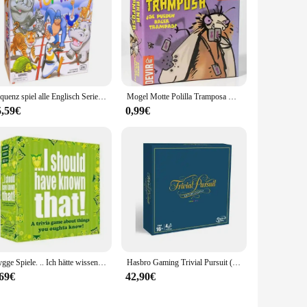
Sequenz spiel alle Englisch Serie Puzzle Fantasy Gobang Brettspiel Party Spielkarten
Mogel Motte Polilla Tramposa Kartenspiel: Ein lustiges und kostengünstiges Bluffing-Spiel
5,59€
0,99€
Hygge Spiele. .. Ich hätte wissen müssen, dass Trivia-Spiel grüne Brettspiele
Hasbro Gaming Trivial Pursuit (Spanish version) (C1940105)
,69€
42,90€