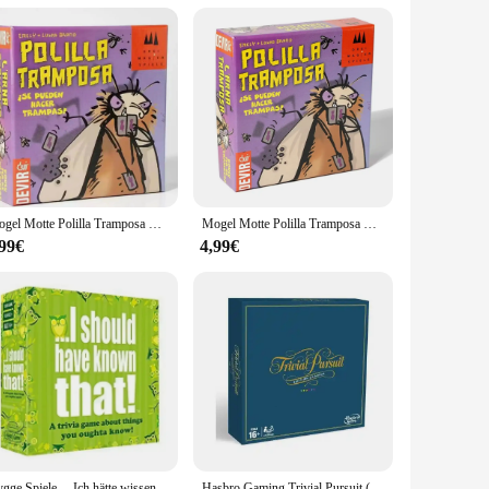
e a seasoned player or a newcomer to the scene, these shirts
Mogel Motte Polilla Tramposa Kartenspiel: Ein lustiges und kostengünstiges Bluffing-Spiel
Mogel Motte Polilla Tramposa Kartenspiel Devir-Spiel Motte Cheate (es) Betrug Motte
,99€
4,99€
Hygge Spiele. .. Ich hätte wissen müssen, dass Trivia-Spiel grüne Brettspiele
Hasbro Gaming Trivial Pursuit (Spanish version) (C1940105)