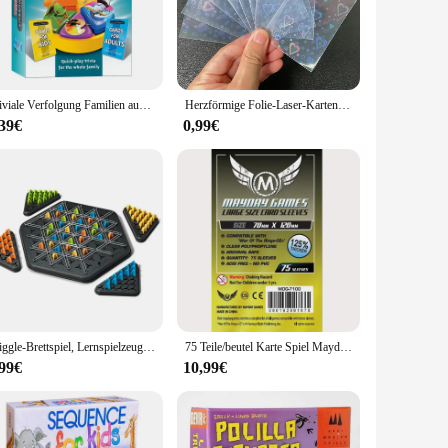
 for social gatherings, parties, and family game nights. The
The easy-to-read cards and smooth gameplay mechanics make it
Triviale Verfolgung Familien ausgabe: Spaß und pädagogische Familien spiel nacht
Herzförmige Folie-Laser-Kartenhüllen, 100 Stück, transparente Aufbewahrungstasche für Tarot-Spiele, YGO-Brettschutz, Sammelkarten, Schildabdeckung
al choice. Its lightweight and portable design make it easy to
ull and engaging experience for all players. With its
,39€
0,99€
duct to their customers.
d friendly competition. With its simple yet engaging
e for sale, making it accessible to a broad audience. Whether
 is a choice that won't disappoint.
Triggle-Brettspiel, Lernspielzeug, Kette, dreieckiges Schachspiel, Triggle-Gummiband-Strategiespiel für den Spieleabend
75 Teile/beutel Karte Spiel Mayday Hülse 125% Dicker 70*120mm Hohe Qualität Transparent Karte Schutz Bord Spiel Hülse
,99€
10,99€