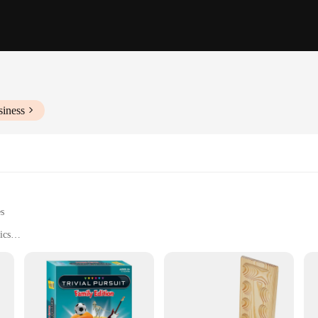
siness
es
ics
nd family game nights
eplay mechanics
me cards and components