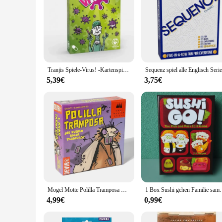
Tranjis Spiele-Virus! -Kartenspiel-das ansteckend ste Spiel. Spanische Ausgabe. + 8 Jahre
5,39€
3,75€
Mogel Motte Polilla Tramposa Kartenspiel Devir-Spiel Motte Cheate (es) Betrug Motte
1 Box Sushi gehen Familie sammeln Brettspiel karte, Spaß 
4,99€
0,99€