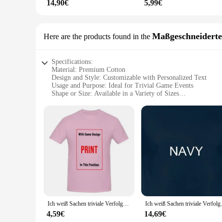
14,90€
5,99€
Maßgeschneiderte
Here are the products found in the
Specifications:
Material: Premium Cotton
Design and Style: Customizable with Personalized Text
Usage and Purpose: Ideal for Trivial Game Events
Shape or Size: Available in a Variety of Sizes
Performance and Property: Durable and Comfortable
Parts and Accessories: Includes Sets for Sale
Features:
**Unleash the Competitive Spirit**
Step into the world of friendly competition with our tailor-
that allows for unrestricted movement, perfect for the active
represents your group. Whether you're participating in a casu
**Versatile and Adaptable**
Our Trivial Game T-Shirts are not just about the game; they're
frequent use. Whether you're a vendor looking to stock up on
shirts are designed to be worn in a variety of settings, fro
Ich weiß Sachen triviale Verfolgung Brettspiel Shirt von Geek auf Fleek bekommen Ihre Tischplatte T-Shirts
Ich weiß Sachen triviale V
**Tailored for the Trivial Game Enthusiast**
4,59€
14,69€
Embrace the spirit of the trivial game with our T-Shirts, cra