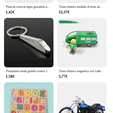
Pista da corsa in legno giocattolo accessori ferroviari Multi Bulk Straight Bridge Train Set Slot Toys espansione attività educative per bambini
Treno elettrico modello di treno ad alta velocità binario ferroviario Harmony Rail auto giocattolo assemblare Set fai da te bambini regalo di natale giocattolo per ragazzo
1,42€
32,37€
Portachiavi moda gioielli creativi 3D solido treno a forma di portachiavi portachiavi catene ragazzo amici regali portachiavi di alta qualità S025
Treno elettrico magnetico con Little Doll Diecast Slot Toy Railway Wood Track locomotiva compatibile treno ferroviario elettrico per bambini
1,50€
5,77€