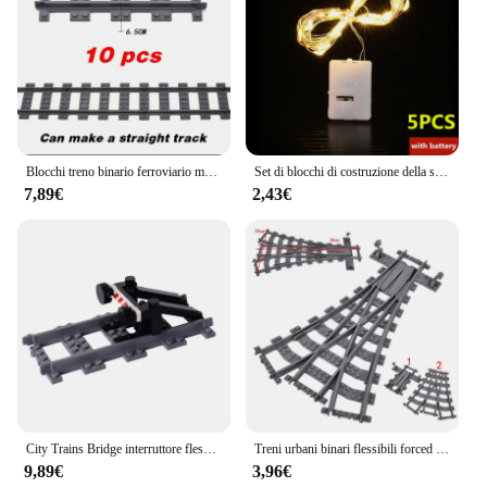
Blocchi treno binario ferroviario modello imposta curva diritta assemblato blocchi di costruzione fai da te ragazzi ragazze giocattoli regalo per bambini
Set di blocchi di costruzione della serie di natale aggiornati con luce calda creativa alce Train House mattoni fai da te modello giocattoli per bambini regali di natale
7,89€
2,43€
City Trains Bridge interruttore flessibile binari ferroviari binari Crossing di livello manuale Forked Straight Curved Building Block mattoni giocattoli
Treni urbani binari flessibili forced Straight Curved Soft Rails Track Switch Building Block mattoni bambini fai da te giocattolo creativo ad alta tecnologia
9,89€
3,96€