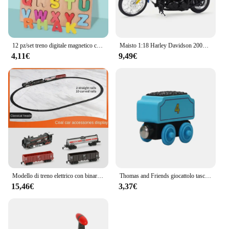
12 pz/set treno digitale magnetico cognizione colorata giocattolo in legno apprendimento auto Montessori assemblaggio per bambini giocattoli educativi
Maisto 1:18 Harley Davidson 2002 FXSTB Night Train Die Cast veicoli hobby da collezione giocattoli modello moto
4,11€
9,49€
Modello di treno elettrico con binario giocattoli ferroviari simulazione classica a batteria giocattoli ferroviari ad alta velocità per bambini
Thomas and Friends giocattolo tascabile in legno modello di treno Molley Gold Diesel Lady Toby Railway Road Track giocattolo educativo regalo per ragazzi
15,46€
3,37€