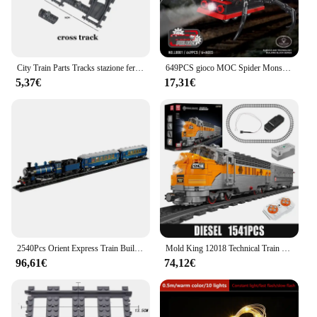
City Train Parts Tracks stazione ferroviaria mattoni Railway Buffer Stop Model Rails dritto curvo Railway Building Blocks MOC Toys
649PCS gioco MOC Spider Monster Train Hell Train Horror Steam Train Assembly Model Building Block Brick Puzzle Toy Gift
5,37€
17,31€
2540Pcs Orient Express Train Building Blocks Set compatibile 21344 Anniversary Luxury Train Bricks giocattoli fai da te per regali per bambini Aldult
Mold King 12018 Technical Train Building Block telecomando USA EMD F7 WP modello locomotiva Diesel bambini giocattoli regalo di natale
96,61€
74,12€