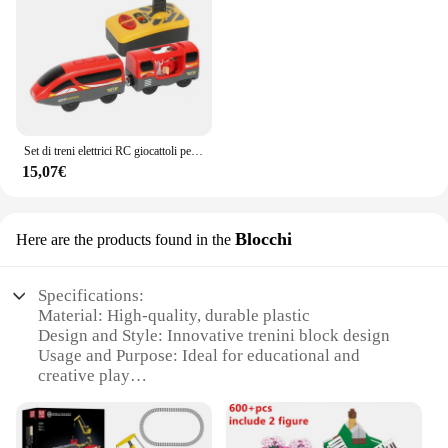
Set di treni elettrici RC giocattoli per bambini giocattolo con slot pressofuso per auto adatto per set di treni natalizi con batteria ferroviaria standard in legno
15,07€
Blocchi
Here are the products found in the
Specifications:
Material: High-quality, durable plastic
Design and Style: Innovative trenini block design
Usage and Purpose: Ideal for educational and
creative play
Performance and Property: Sturdy and resistant to
wear
Shape or Size or Weight or Quantity: Comes in a set