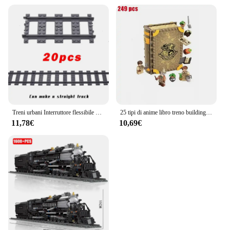
Treni urbani Interruttore flessibile Binari ferroviari Rotaie attraversamento biforcato dritto curvo Building Block Mattoni Giocattoli compatibili con 7996
25 tipi di anime libro treno building block cavaliere magico autobus foresta proibida giocattoli in mattoni per bambini regali di Natale per bambini
11,78€
10,69€