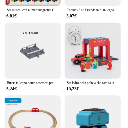
Set di treni con numeri magnetici Giocattoli educativi per l'apprendimento digitale 14 pezzi
Thomas And Friends treni in legno binari collegabili magnetici treni giocattoli Handel Molley Lady Diesol Oliver Donald giocattoli educativi
6,81€
3,07€
Binari in legno ponte accessori per binari ferroviari stazione ferroviaria gru a Tunnel adatta a tutte le marche giocattoli educativi per binari in legno per bambini
Set ladro della polizia che cattura la tuta da costruzione compatibile con i giocattoli per bambini della stazione di polizia in plastica del giocattolo della pista del treno in legno
5,24€
10,23€