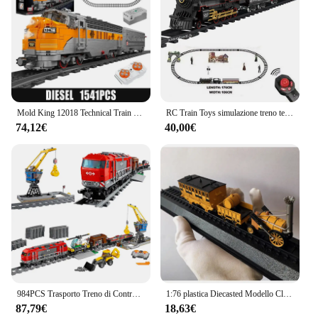
Mold King 12018 Technical Train Building Block telecomando USA EMD F7 WP modello locomotiva Diesel bambini giocattoli regalo di natale
RC Train Toys simulazione treno telecomando Retro Steam Electric Stepless Speed Control Remote Smoking Train giocattoli per bambini
74,12€
40,00€
984PCS Trasporto Treno di Controllo Remoto Versione Elettrica Della Pista Building Blocks 60098 Modello di Veicolo Giocattolo Per Bambini Per Adulti Per I Regali
1:76 plastica Diecasted Modello Classico Vecchio stile Treno A Vapore Tram Locomotiva Diesel Razzo Numero Collection Display
87,79€
18,63€