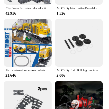
City Power ferrovia ad alta velocità Fuxing Hexie locomotiva elettrica treno Building Blocks giocattoli per bambini mattoni tecnici bambini
MOC City Idea creativa Base del treno carrozzina blocchi di costruzione mattoni assemblati giocattoli fai da te per bambini regali di natale
42,91€
1,52€
Ferrovia transit series treno ad alta velocità treno a vapore building blocks giocattolo piccolo modello di particelle
MOC City Train Building Blocks accessori modificati, assemblaggio creativo fai da te di Base del treno, ruote, parti del carrello
21,64€
2,00€