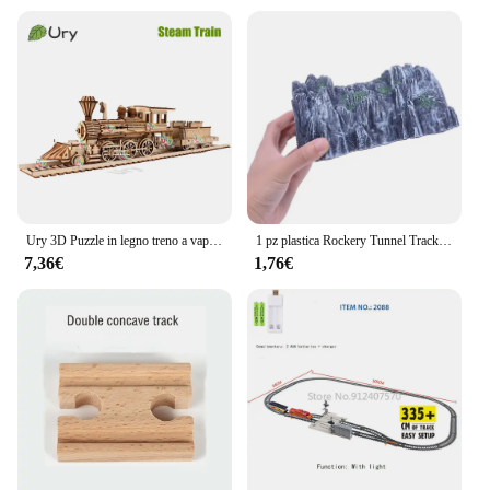
Ury 3D Puzzle in legno treno a vapore retrò con pista ponte ferroviario assemblaggio fatto a mano modello di camion giocattoli fai da te decorazione regalo per bambini
1 pz plastica Rockery Tunnel Track Train Slot 1:87 modello in scala treno giocattolo ferrovia Cave Tunnel sabbia tavolo modello accessori ferroviari
7,36€
1,76€