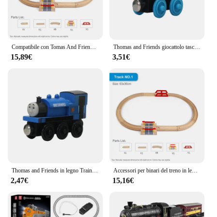
Compatibile con Tomas And Friends Set di binari del treno in legno Giocattoli per bambini Ferrovia in legno Giocattolo Accessori stradali fai da te Giocattolo Regalo per bambini
Thomas and Friends giocattolo tascabile in legno modello di treno Molley Gold Diesel Lady Toby Railway Road Track giocattolo educativo regalo per ragazzi
15,89€
3,51€
Thomas and Friends in legno Train Pocket Toy Gold Diesel Molley Lady Toby Rail Train Model Pocket Toys For Children regali di compleanno
Accessori per binari del treno in legno giocattoli ferrovia del treno compatibile con i treni in legno binari in legno ferrovia con tutte le marche di treni
2,47€
15,16€