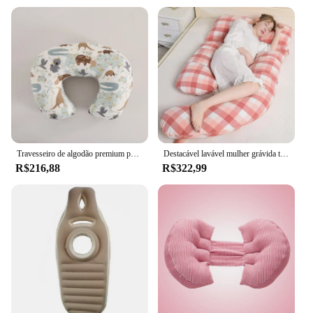
Travesseiro de algodão premium para grávidas, travesseiro macio para enfermagem e cintura, destacável e lavável, para suporte confortável, 1kg
Destacável lavável mulher grávida travesseiro gravidez cintura proteger lado sono travesseiro de apoio para barriga grávida
R$216,88
R$322,99