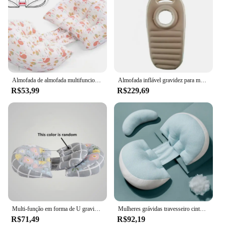
Almofada de almofada multifuncional maternidade corpo inteiro para perna, cintura e travesseiro de dormir lateral para mulheres grávidas
Almofada inflável gravidez para mulheres grávidas, Almofada amamentação maternidade, Almofada amamentação lactação
R$53,99
R$229,69
Multi-função em forma de U gravidez travesseiro, maternidade lado dormindo cintura barriga apoio, artefato sono tarde da noite
Mulheres grávidas travesseiro cintura almofada lado sono artefato moderno simples grande travesseiro travesseiro retalhos travesseiro
R$71,49
R$92,19