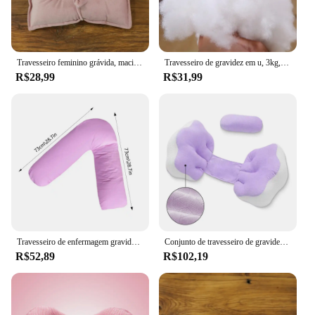
Travesseiro feminino grávida, macio e confortável, veludo de cristal, cor dupla, barriga, cintura, perna, corpo inteiro, almofada em forma de u, travesseiro de corpo inteiro
Travesseiro de gravidez em u, 3kg, 6,6lb, para mulheres grávidas, sono, enfermagem, maternidade, suporte de corpo inteiro para costas, barriga, quadril, perna, capa removível
R$28,99
R$31,99
Travesseiro de enfermagem gravidez em forma de V, Almofadas maternidade para dormir, Corpo macio e removível, Essentials mãe grávida
Conjunto de travesseiro de gravidez 2-em 1-Almofada de maternidade de corpo inteiro com travesseiro bônus, 800g, várias cores, lombar e barriga para S
R$52,89
R$102,19