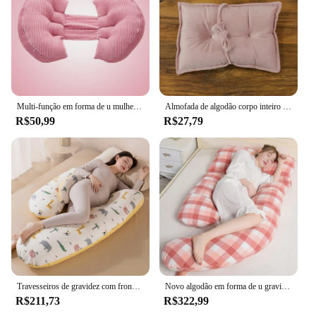
Multi-função em forma de u mulheres grávidas barriga apoio travesseiro lado sleepers gravidez travesseiros corporais para maternidade
Almofada de algodão corpo inteiro para gestantes, almofada em forma de U, suporte da cintura, macia, confortável, universal, maternidade, quatro estações
R$50,99
R$27,79
Travesseiros de gravidez com fronhas destacáveis para mulheres grávidas, suporte do corpo para dormir maternidade, travesseiro lombar
Novo algodão em forma de u gravidez travesseiro multifuncional gravidez sono apoio travesseiro mãe grávida lado dormir cintura travesseiro
R$211,73
R$322,99