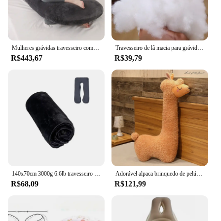
Mulheres grávidas travesseiro completo surround travesseiros de dormir tipo u/j suporte do corpo para volta barriga quadril perna relaxar almofadas macias
Travesseiro de lã macia para grávidas, tipo u, travesseiro lombar, multifuncional, proteção lateral, almofada para gravidez, mulheres, dropshipping
R$443,67
R$39,79
140x70cm 3000g 6.6lb travesseiro macio para grávidas tipo u travesseiro lombar multifuncional almofada de proteção lateral para gravidez mulheres veludo
Adorável alpaca brinquedo de pelúcia japonês macio recheado bonito ovelha lhama gravidez sono travesseiro grávida kawaii quarto cama decoração presente da criança
R$68,09
R$121,99