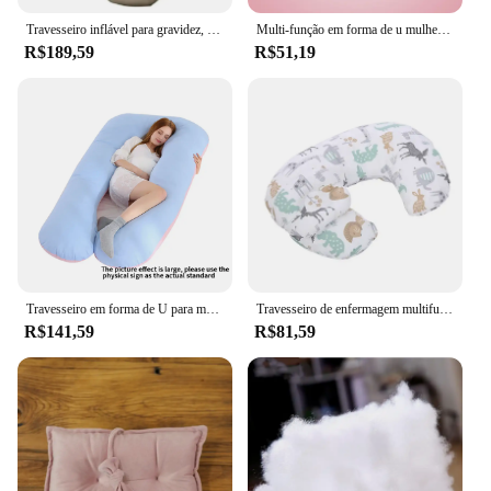
Travesseiro inflável para gravidez, tapete de ioga para mulheres grávidas, colchão inflável para gravidez, maternidade, cama corporal, travesseiro para dormir
Multi-função em forma de u mulheres grávidas dormir apoio travesseiro de fibra de bambu algodão lado sleepers gravidez travesseiros corporais para mater
R$189,59
R$51,19
Travesseiro em forma de U para mulher grávida, para dormir ao lado, para apoiar a barriga, gravidez especial, artefato
Travesseiro de enfermagem multifuncional para recém-nascidos e mães, travesseiro de amamentação para amamentação e suporte na cintura
R$141,59
R$81,59