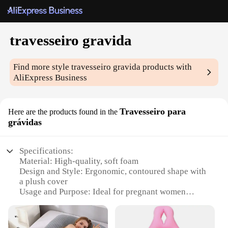
travesseiro gravida
Find more style
travesseiro gravida
products with
AliExpress Business
Travesseiro para
Here are the products found in the
grávidas
Specifications:
Material: High-quality, soft foam
Design and Style: Ergonomic, contoured shape with
a plush cover
Usage and Purpose: Ideal for pregnant women
seeking comfort during sleep
Typical Adaptive Scenario: Perfect for use during
all three trimesters