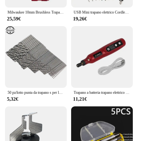
Milwaukee 10mm Brushless Trapano Elettrico Auto Elettrica Camion Riparazione Cacciavite Trapano a percussione Adatto Usa 18V Batteria Strumento di Potere
USB Mini trapano elettrico Cordless Pwer Tools incisore strumento rotante penna per incisione fai da te 21000rpm trapano Wireless con Set di accessori
25,59€
19,26€
50 pz/lotto punta da trapano s per la lavorazione del legno in metallo HSS acciaio gambo dritto 1-3mm punta elicoidale utensili elettrici all'ingrosso
Trapano a batteria trapano elettrico per Manicure Micro utensile rotante penna per intaglio elettrico Mini strumento rotante con accessori Dremel
5,32€
11,21€