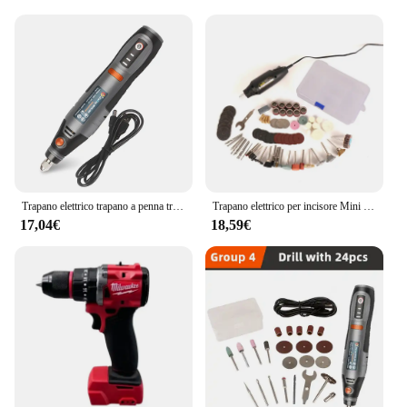
Trapano elettrico trapano a penna trapano a mano Cordless ricaricabile Mini strumento rotante USB per strumenti Dremel in metallo per gioielli
Trapano elettrico per incisore Mini Dremel Tool trapano elettrico Mini 220V per utensili rotanti con accessori per elettroutensili
17,04€
18,59€