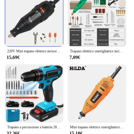
220V Mini trapano elettrico incisore trapano elettrico per utensili rotanti Mini Dremel Tool con accessori per elettroutensili
Trapano elettrico smerigliatrice incisore penna smerigliatrice Mini trapano lucidatura utensile rotante elettrico rettificatrice strumento domestico in miniatura
15,69€
7,09€
Trapano a percussione a batteria 28V cacciavite multifunzionale trapano elettrico ricaricabile batteria al litio 1350 giri/min utensile elettrico a velocità
Mini trapano elettrico smerigliatrice penna per incisione Mini trapano elettrico utensile rotante accessori per rettificatrici
32,36€
15,18€