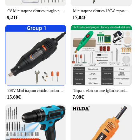
9V Mini trapano elettrico intaglio penna Kit di strumenti rotanti a velocità variabile incisore per levigatura lucidatura
Mini trapano elettrico 130W trapano 30000rpm utensili rotanti a velocità variabile incisore elettrico per Dremel 4000 3000
9,21€
17,04€
220V Mini trapano elettrico incisore trapano elettrico per utensili rotanti Mini Dremel Tool con accessori per elettroutensili
Trapano elettrico smerigliatrice incisore penna smerigliatrice Mini trapano lucidatura utensile rotante elettrico rettificatrice strumento domestico in miniatura
15,69€
7,09€