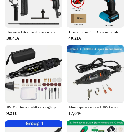
Trapano elettrico multifunzione con spina europea potente trapano a percussione martello elettrico utensili elettrici a velocità infinitamente variabile
Gisam 13mm 35 + 3 Torque Brushless trapano elettrico a percussione trapano a batteria cacciavite elettrico utensili elettrici per batteria Makita 18V
30,41€
40,21€
9V Mini trapano elettrico intaglio penna Kit di strumenti rotanti a velocità variabile incisore per levigatura lucidatura
Mini trapano elettrico 130W trapano 30000rpm utensili rotanti a velocità variabile incisore elettrico per Dremel 4000 3000
9,21€
17,04€