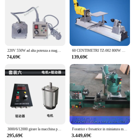
220V 550W ad alta potenza a magnete permanente motore Brushless Servo Set di controllo elettrico macchine per la lavorazione del legno tornio trapano
60 CENTIMETRI TZ-002 800W Mini Tornio Per Legno Macchina Con Trapano Elettrico FAI DA TE Lavorazione Del Legno Tornio Rettifica Lucidatura Perline Trapano Per Legno strumento 220V
74,69€
139,69€
3000/6/12000 girare la macchina per incidere di perforazione del tornio per la lavorazione del legno 220V motore di perforazione e fresatura
Foratrice e fresatrice in miniatura macchina utensile per uso domestico, tornio da tavolo piccolo, tornio per strumenti di precisione
295,69€
3.449,69€