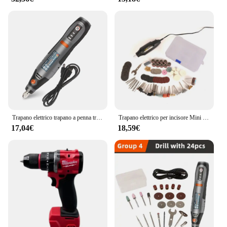
Trapano elettrico trapano a penna trapano a mano Cordless ricaricabile Mini strumento rotante USB per strumenti Dremel in metallo per gioielli
Trapano elettrico per incisore Mini Dremel Tool trapano elettrico Mini 220V per utensili rotanti con accessori per elettroutensili
17,04€
18,59€