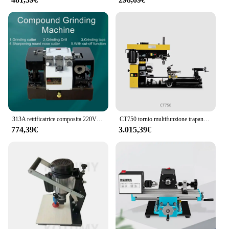
workshop. Its adaptable nature allows it to be used
in various scenarios, from creating intricate designs
to producing functional parts. With its robust
construction and efficient performance, this lathe
chuck set is a must-have for anyone involved in
metalworking.
313A rettificatrice composita 220V 500W fresa multifunzionale di precisione per trapano
CT750 tornio multifunzione trapano e fresatrice 220V Desktop tre-in-One macchina utensile tornio foratura fresatrice 1 pz
774,39€
3.015,39€