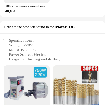
Milwaukee trapano a percussione a batteria senza spazzole a velocità regolabile ad alta coppia LED luce di lavoro 18v utensili elettrici a batteria al litio
40,83€
Motori DC
Here are the products found in the
Specifications:
Voltage: 220V
Motor Type: DC
Power Source: Electric
Usage: For turning and drilling
Design: Ergonomic and robust
Size: Compact and portable
Features:
|Wholesale|Vendors|
**Efficient Performance and Versatility**
The trapano 220v per tornio is a powerhouse of
precision and versatility, designed for both turning