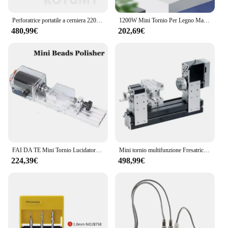
Perforatrice portatile a cerniera 220V cerniera per la lavorazione del legno punzonatrice per fori CNC trapano multifunzione tornio fai da te
1200W Mini Tornio Per Legno Macchina FAI DA TE Lavorazione Del Legno In Miniatura Buddha Perla Tornio Rettifica Lucidatura Perline Trapano Per Legno Utensile Rotante 220V
480,99€
202,69€
FAI DA TE Mini Tornio Lucidatore 220 V/110 V Smerigliatrice Trapano Da Tavolo Sega Macchina Lucidatura Utensili Da Taglio Perline Macchina Per La Lavorazione Del Legno
Mini tornio multifunzione Fresatrice da trapano fai-da-te da tavolo 220V 60W
224,39€
498,99€