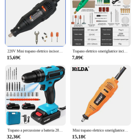
220V Mini trapano elettrico incisore trapano elettrico per utensili rotanti Mini Dremel Tool con accessori per elettroutensili
Trapano elettrico smerigliatrice incisore penna smerigliatrice Mini trapano lucidatura utensile rotante elettrico rettificatrice strumento domestico in miniatura
15,69€
7,09€
Trapano a percussione a batteria 28V cacciavite multifunzionale trapano elettrico ricaricabile batteria al litio 1350 giri/min utensile elettrico a velocità
Mini trapano elettrico smerigliatrice penna per incisione Mini trapano elettrico utensile rotante accessori per rettificatrici
32,36€
15,18€