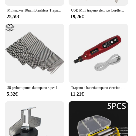
Milwaukee 10mm Brushless Trapano Elettrico Auto Elettrica Camion Riparazione Cacciavite Trapano a percussione Adatto Usa 18V Batteria Strumento di Potere
USB Mini trapano elettrico Cordless Pwer Tools incisore strumento rotante penna per incisione fai da te 21000rpm trapano Wireless con Set di accessori
25,59€
19,26€
50 pz/lotto punta da trapano s per la lavorazione del legno in metallo HSS acciaio gambo dritto 1-3mm punta elicoidale utensili elettrici all'ingrosso
Trapano a batteria trapano elettrico per Manicure Micro utensile rotante penna per intaglio elettrico Mini strumento rotante con accessori Dremel
5,32€
11,21€