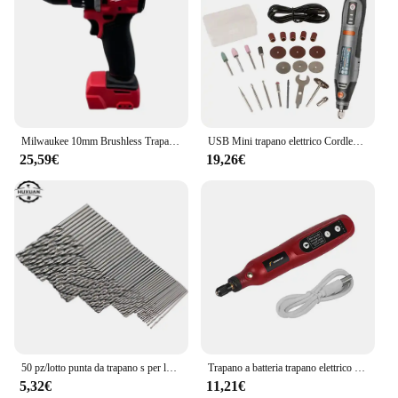
Milwaukee 10mm Brushless Trapano Elettrico Auto Elettrica Camion Riparazione Cacciavite Trapano a percussione Adatto Usa 18V Batteria Strumento di Potere
USB Mini trapano elettrico Cordless Pwer Tools incisore strumento rotante penna per incisione fai da te 21000rpm trapano Wireless con Set di accessori
25,59€
19,26€
50 pz/lotto punta da trapano s per la lavorazione del legno in metallo HSS acciaio gambo dritto 1-3mm punta elicoidale utensili elettrici all'ingrosso
Trapano a batteria trapano elettrico per Manicure Micro utensile rotante penna per intaglio elettrico Mini strumento rotante con accessori Dremel
5,32€
11,21€