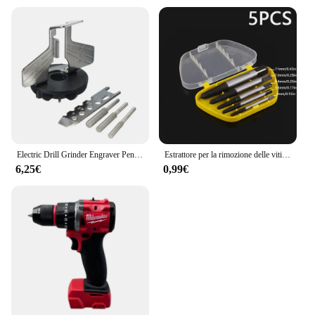
Electric Drill Grinder Engraver Pen Grinder Mini Drill Electric 5 Variable Speed Rotary Tool with Grinding Machine Accessories
Estrattore per la rimozione delle viti rotte danneggiate da 5/6 pezzi, punte per trapano in acciaio durevole e facile da rimuovere, funziona su viti per legno e macchine
6,25€
0,99€