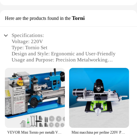
Torni
Here are the products found in the
Specifications:
Voltage: 220V
Type: Tornio Set
Design and Style: Ergonomic and User-Friendly
Usage and Purpose: Precision Metalworking
Performance and Property: High Torque and
Durability
Parts and Accessories: Comprehensive Set with
Essential Tools
Features:
|Wholesale|Vendors|
**Unmatched Precision and Power**
The trapano 220v per tornio is an essential tool for
any professional metalworker. Designed for
VEVOR Mini Tornio per metalli Velocità variabile Grande gamma oscillante 220V 110V Per la lavorazione dei metalli Tornitura Foratura Filettatura Fare fili
Mini macchina per perline 220V Perline piccole Tornio Strumento per la lavorazione del legno Perforatrice domestica Lucidatrice per perline
precision metalworking, this set offers a high torque