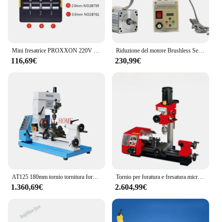
Mini fresatrice PROXXON 220V 100W MF70 per la lavorazione del legno e il tornio da banco
Riduzione del motore Brushless Servo ad alta potenza lucidatrice a velocità regolabile tornio trapano da banco 220V Mini
116,69€
230,99€
AT125 180mm tornio tornitura foratura fresatrice Home tornitura trapano macchina utensile per la lavorazione dei metalli 220V 750W
Tornio per foratura e fresatura micro multifunzione M1 da 250 mm 220 V/110 V
1.360,69€
2.604,99€