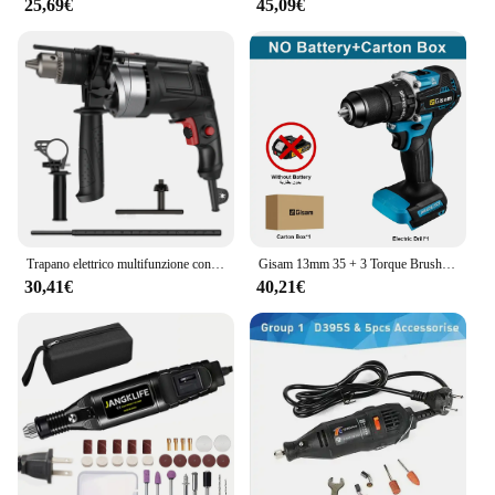
25,69€
45,09€
production or seeking to add a new dimension to
your craft, this trapano 220v per tornio is the
perfect solution. Its high-speed operation and
precision make it an indispensable tool for anyone
looking to elevate their wood turning game.
Trapano elettrico multifunzione con spina europea potente trapano a percussione martello elettrico utensili elettrici a velocità infinitamente variabile
Gisam 13mm 35 + 3 Torque Brushless trapano elettrico a percussione trapano a batteria cacciavite elettrico utensili elettrici per batteria Makita 18V
30,41€
40,21€