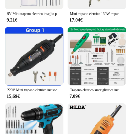
9V Mini trapano elettrico intaglio penna Kit di strumenti rotanti a velocità variabile incisore per levigatura lucidatura
Mini trapano elettrico 130W trapano 30000rpm utensili rotanti a velocità variabile incisore elettrico per Dremel 4000 3000
9,21€
17,04€
220V Mini trapano elettrico incisore trapano elettrico per utensili rotanti Mini Dremel Tool con accessori per elettroutensili
Trapano elettrico smerigliatrice incisore penna smerigliatrice Mini trapano lucidatura utensile rotante elettrico rettificatrice strumento domestico in miniatura
15,69€
7,09€