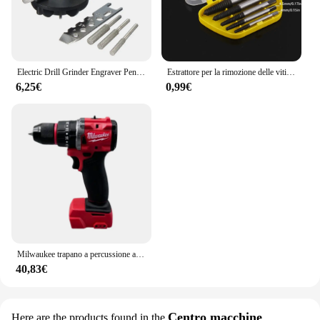
Electric Drill Grinder Engraver Pen Grinder Mini Drill Electric 5 Variable Speed Rotary Tool with Grinding Machine Accessories
Estrattore per la rimozione delle viti rotte danneggiate da 5/6 pezzi, punte per trapano in acciaio durevole e facile da rimuovere, funziona su viti per legno e macchine
6,25€
0,99€
Milwaukee trapano a percussione a batteria senza spazzole a velocità regolabile ad alta coppia LED luce di lavoro 18v utensili elettrici a batteria al litio
40,83€
Centro macchine
Here are the products found in the