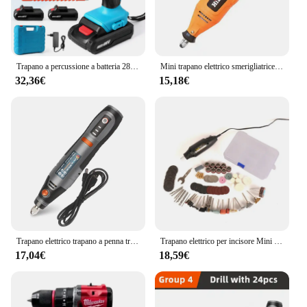
Trapano a percussione a batteria 28V cacciavite multifunzionale trapano elettrico ricaricabile batteria al litio 1350 giri/min utensile elettrico a velocità
Mini trapano elettrico smerigliatrice penna per incisione Mini trapano elettrico utensile rotante accessori per rettificatrici
32,36€
15,18€
Trapano elettrico trapano a penna trapano a mano Cordless ricaricabile Mini strumento rotante USB per strumenti Dremel in metallo per gioielli
Trapano elettrico per incisore Mini Dremel Tool trapano elettrico Mini 220V per utensili rotanti con accessori per elettroutensili
17,04€
18,59€