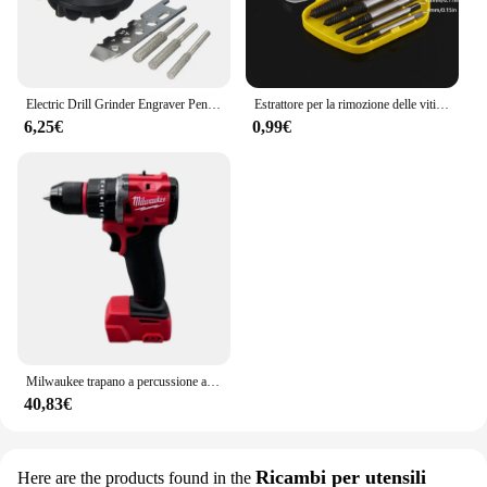
Electric Drill Grinder Engraver Pen Grinder Mini Drill Electric 5 Variable Speed Rotary Tool with Grinding Machine Accessories
Estrattore per la rimozione delle viti rotte danneggiate da 5/6 pezzi, punte per trapano in acciaio durevole e facile da rimuovere, funziona su viti per legno e macchine
6,25€
0,99€
Milwaukee trapano a percussione a batteria senza spazzole a velocità regolabile ad alta coppia LED luce di lavoro 18v utensili elettrici a batteria al litio
40,83€
Ricambi per utensili
Here are the products found in the