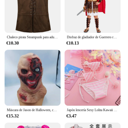
Chaleco pirata Steampunk para adultos, disfraz de talla grande, Carnval, Medieval, renacentista, gótico, sin mangas
Disfraz de gladiador de Guerrero romano griego para niños, disfraz de caballero Julius Caesar para fiesta de Halloween, Carnaval, Mardi Gras, vestido elegante
€10.30
€10.13
Máscara de Jason de Halloween, cubierta de cabeza de látex del 13 °, perfecta para fiestas y disfraces de Cosplay, accesorios de Cosplay, Danganronpa
Japón lencería Sexy Lolita Kawaii azul rosa blanco rayas Mini Bikini adulto Cosplay mujeres sujetador ropa interior conjunto Frenum traje de baño
€15.32
€3.47