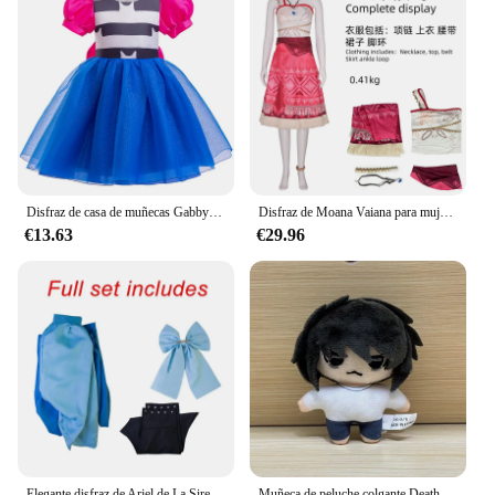
Disfraz de casa de muñecas Gabby para niñas pequeñas, ropa de Halloween, Navidad, Carnaval, Princesa, flores
Disfraz de Moana Vaiana para mujer adulta, conjunto completo de vestidos de princesa, traje de uniforme, juego de rol para fiesta de Carnaval y Halloween
€13.63
€29.96
Elegante disfraz de Ariel de La Sirenita para mujer, vestido de princesa azul para adultos, fiesta de Halloween, baile Sexy
Muñeca de peluche colgante Death Note para niños, juguetes de 9cm, Misa, Amane, Yagami Light, Mihael, Keehl, L, Lawliet, regalos de navidad