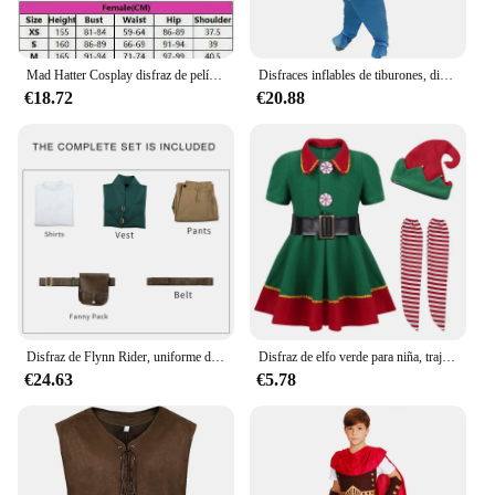
Mad Hatter Cosplay disfraz de película de fantasía para hombres adultos, disfraz de fantasía, abrigo, pantalones, trajes, ropa de fiesta de Carnaval de Halloween
Disfraces inflables de tiburones, disfraz de Anime para Halloween, disfraz de pez marino, mascota tiburón, fiesta de lujo, juego de rol
€18.72
€20.88
Disfraz de Flynn Rider, uniforme de carnaval para adultos, disfraces de Halloween de Anime
Disfraz de elfo verde para niña, traje de Navidad para Festival, Santa Clause, ropa de Año Nuevo para niño, vestido de fiesta de Navidad, 2023
€24.63
€5.78