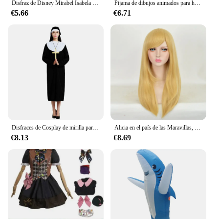
Disfraz de Disney Mirabel Isabela para niñas, vestido de princesa, traje de Cosplay, Encanto, Carnaval, fiesta de cumpleaños, corona, ropa, bolso, Encanto
Pijama de dibujos animados para hombre y mujer, camisón de Anime, manta de dormir, saco de dormir y zapatos de talla grande, Cosplay divertido de Gintama Elizabeth
€5.66
€6.71
Disfraces de Cosplay de mirilla para adultos, Halloween, Carnaval, sacerdote, monja, túnicas largas, Iglesia católica piadosa religiosa, Vintage, Medieval
Alicia en el país de las Maravillas, peluca de Cosplay amarilla y dorada, pelo sintético largo recto, pelucas de fiesta de disfraces de Halloween
€8.13
€8.69