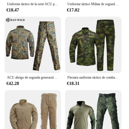
Uniforme táctico de la serie ACU para hombre, ropa táctica para exteriores, 3 colores, novedad de 2024
Uniforme táctico Militar de segunda generación para hombre, ropa táctica, cuadrícula de 3 colores, serie ACU, para exteriores
€18.47
€17.02
ACU abrigo de segunda generación para senderismo, montañismo, camping, caza, traje de camuflaje para entusiastas del aire libre
Flectarn uniforme táctico de combate, uniforme de camuflaje alemán, entrenamiento al aire libre, equipo CS, equipo Airsoft y Paintball
€42.28
€18.31