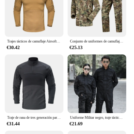
Trajes tácticos de camuflaje Airsoft, uniforme militar de manga larga, conjunto de ropa de combate Flog con múltiples bolsillos y rodilleras A2F218
Conjunto de uniformes de camuflaje transpirable para hombre, traje negro Multicam, camisa de combate, uniforme táctico de carga, conjunto de caza
€30.42
€25.13
Traje de rana de tres generación para hombre, Top de manga larga, entrenamiento deportivo al aire libre, traje táctico de rana de camuflaje, equipo táctico
Uniforme Militar negro, traje táctico, camisa de combate, uniformes, Uniforme Militar Tatico, ropa Multicam, ropa de combate y caza para hombres
€31.44
€21.69