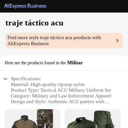
traje táctico acu
Find more style
traje táctico acu
products with
AliExpress Business
Militar
Here are the products found in the
Specifications:
Material: High-quality ripstop nylon
Product Type: Tactical ACU Military Uniform Set
Category: Military and Law Enforcement Apparel
Design and Style: Authentic ACU pattern with
reinforced stitching
Usage and Purpose: Ideal for training, field
operations, and tactical scenarios
Performance and Property: Durable, breathable, and