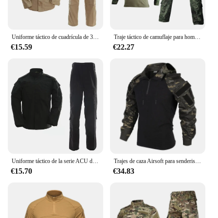
Uniforme táctico de cuadrícula de 3 colores para hombre, traje táctico, ropa para exteriores
Traje táctico de camuflaje para hombre, camisa de caza, pantalones, ropa táctica de combate, pantalones Cargo, nuevo
€15.59
€22.27
Uniforme táctico de la serie ACU de cuadrícula de 3 colores para hombre, traje táctico, ropa para exteriores, nuevo
Trajes de caza Airsoft para senderismo, uniforme militar, camisas de combate táctico de camuflaje, ropa de caza, camisas + pantalones con almohadillas
€15.70
€34.83