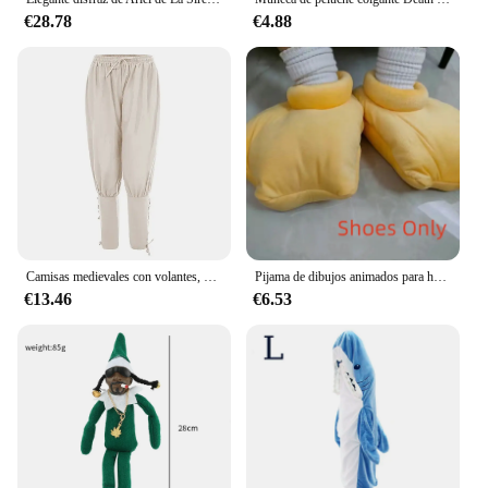
€28.78
€4.88
Camisas medievales con volantes, disfraz de pirata victoriano gótico Steampunk, Tops para hombre, pantalones, camisa con cordones, Larp Vintage
Pijama de dibujos animados para hombre y mujer, camisón de Anime, manta de dormir, saco de dormir y zapatos de talla grande, Cosplay divertido de Gintama Elizabeth
€13.46
€6.53