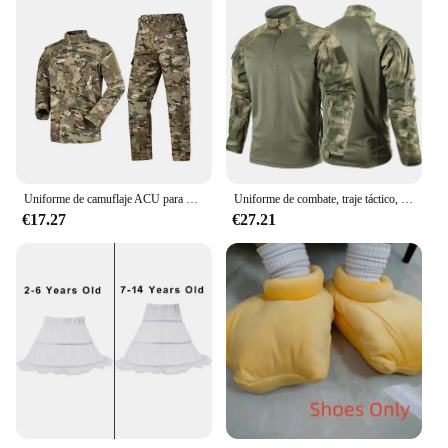
Uniforme de camuflaje ACU para hombre, conjunto de 2 piezas, ropa de entrenamiento, uniformes de seguridad para oficiales, duradero y resistente al desgaste, oferta, 2024
Uniforme de combate, traje táctico, campo de camuflaje Multicam, ropa de trabajo de entrenamiento Airsoft, camisa de caza al aire libre, pantalones, traje Ghillie
€17.27
€27.21