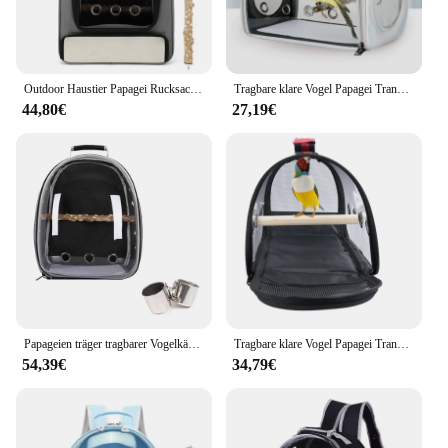
Outdoor Haustier Papagei Rucksack Anzug tragen Käfig Katze Hund Reise wasserdicht atmungsaktive Träger Vogel Kanarienvogel Transport tasche Vögel supp
Tragbare klare Vogel Papagei Transport käfig atmungsaktive Vogel träger Reisetasche kleines Haustier Kaninchen Meers chweinchen Chinchilla Outdoor-Tasche
44,80€
27,19€
Papageien träger tragbarer Vogelkäfig mit Prech und Feeder Acryl 180 ° Sightseeing Haustier Rucksack Tasche für Sittich Vögel Reisen
Tragbare klare Vogel Papagei Transport käfig atmungsaktive Vogel träger Outdoor-Reisetasche kleines Haustier Kaninchen Meers chweinchen Vogel Papagei Tasche
54,39€
34,79€