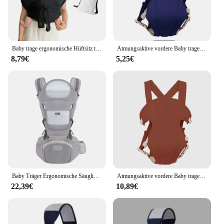
Baby trage ergonomische Hüftsitz trage vorne mit Blick auf Känguru Baby wickel trage Säuglings schlinge Baby Hüftsitz Taille Baby ausrüstung
Atmungsaktive vordere Baby trage bequeme Schlinge Rucksack Tasche Wrap Baby Känguru verstellbar
8,79€
5,25€
Baby Träger Ergonomische Säuglings Multifunktionale Taille Hocker Neugeborenen Zum Kleinkind Multi-verwenden Vor und Nach Känguru Tasche Zubehör
Atmungsaktive vordere Baby trage bequeme Schlinge Rucksack Tasche Wrap Baby Känguru verstellbar
22,39€
10,89€