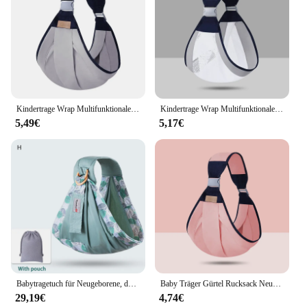
Kindertrage Wrap Multifunktionale Babytrage Ring Sling für Baby Kleinkind Träger Zubehör Einfaches Tragen Artefakt Ergonomisch
Kindertrage Wrap Multifunktionale Babytrage Ring Sling für Baby Kleinkind Träger Zubehör Einfaches Tragen Artefakt Ergonomisch
5,49€
5,17€
Babytragetuch für Neugeborene, doppelter Verwendungszweck, Stillhülle für Säuglinge, Netzstoff, Stilltrage bis zu 130 Pfund (0–36 m)
Baby Träger Gürtel Rucksack Neugeborenen Tür Ring Sling Wrap Windel Tasche Universal Front Halten Schnuller Halter Infant Produkte
29,19€
4,74€