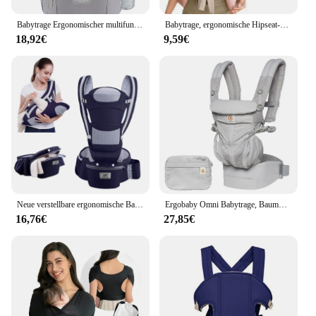
Babytrage Ergonomischer multifunktionaler Hüfthocker für Neugeborene bis Kleinkinder Mehrzweck-Zubehör für Vor- und Nach-Känguru-Taschen
Babytrage, ergonomische Hipseat-Trage, nach vorne gerichtet, Känguru-Baby-Tragetuch, Säuglingstrage, Säuglings-Hüftseat, Taille, Babyausrüstung
18,92€
9,59€
Neue verstellbare ergonomische Baby trage mit Hüftsitz, tragbar und multifunktional, geeignet für Reisen, Freizeit und den täglichen Gebrauch
Ergobaby Omni Babytrage, Baumwolle, atmungsaktiv, ergonomisch, Rucksäcke, Halter, Schulter, Taillengürtel, Schlinge, Hosenträger, 360°
16,76€
27,85€