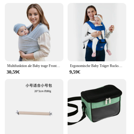
Multifunktion ale Baby trage Front Umarmung Stil Wrap Around Rucksack Säugling Reise zubehör Mutter Baby grenz überschreiten den Handel
Ergonomische Baby Träger Rucksack Infant Baby Hipseat Träger Vorne Ergonomische Känguru Baby Wrap Sling Reise Rucksack
30,59€
9,59€