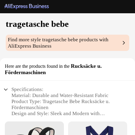
tragetasche bebe
Find more style
tragetasche bebe
products with
AliExpress Business
Rucksäcke u.
Here are the products found in the
Fördermaschinen
Specifications:
Material: Durable and Water-Resistant Fabric
Product Type: Tragetasche Bebe Rucksäcke u.
Fördermaschinen
Design and Style: Sleek and Modern with
Convenient Features
Usage and Purpose: Ideal for Travel and Daily Use
Shape and Size: Compact and Lightweight