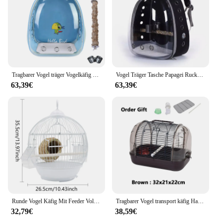
Tragbarer Vogel träger Vogelkäfig mit Prech Feeder und Tablett für Sittich Nymphen sittich Papagei Hase Reise Acryl Haustier Rucksack Tasche
Vogel Träger Tasche Papagei Rucksack mit Prech und Feeder Tassen für Sittich Nymphensittich Bunny Reise Acryl Tragbare Haustier Vogel Käfig
63,39€
63,39€
Runde Vogel Käfig Mit Feeder Volle Set Kunststoff Vogel Haus Käfig Vogel Träger Für Kleine Vögel Alle-Runde Belüftung kann Abgenommen Werden
Tragbarer Vogel transport käfig Haustier Papageien käfig mit Feeder transparent abnehmbare kleine Papageien träger Käfig Vogel Outdoor-Lieferungen
32,79€
38,59€