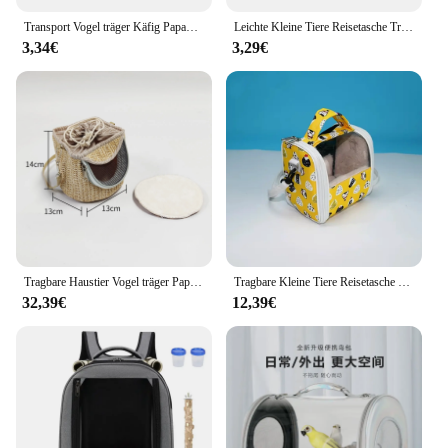
Transport Vogel träger Käfig Papagei Rucksack Tasche für Vögel Outdoor-Reisen Kleintiere Ratten Meers chweinchen Sittich Haustier Zubehör
Leichte Kleine Tiere Reisetasche Tragbare Vogel Träger für Pet Papagei Hamster Guinea Schwein Ratte Eichhörnchen Zucker Segelflugzeug Im Freien
3,34€
3,29€
Tragbare Haustier Vogel träger Papagei Transport käfig Kleintier träger Outdoor Vogel Zubehör Meers chweinchen Käfig Reisetasche
Tragbare Kleine Tiere Reisetasche Vogel Träger Plüsch Winter Warme Haustier Papagei Guinea Pig Bunny Ratte Hamster Rucksack Leichte
32,39€
12,39€