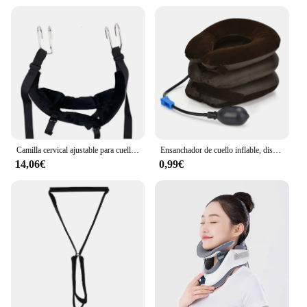
Camilla cervical ajustable para cuello, masajeador, suspensión de columna vertebral, barra Horizontal, cinturón de tracción Cervical para Tractor doméstico
Ensanchador de cuello inflable, dispositivo de tracción de aire, almohada Cervical suave para el cuidado de la salud, soporte Cervical, Pillo
14,06€
0,99€