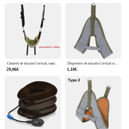
Cinturón de tracción Cervical, camilla de ejercicio para el cuello, barra Horizontal, tipo gancho, eslinga para el hogar, masajeador de cuello, tratamiento de rehabilitación
Dispositivo de tracción Cervical colgante para el cuello, cinturón de estiramiento suave para el cuello, alivio del dolor, soporte de Metal, accesorios médicos quiroprácticos, 1 piezas
29,06€
1,10€