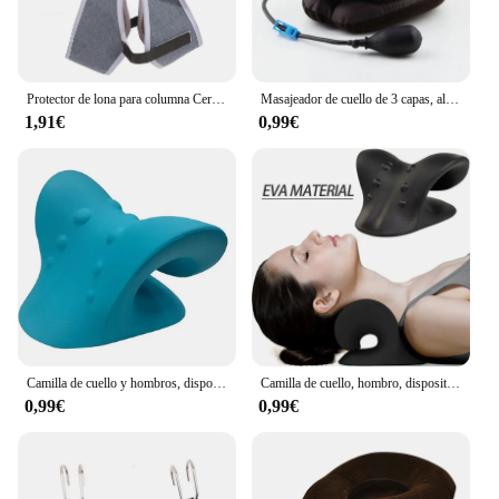
Protector de lona para columna Cervical, soporte de cinturón de estiramiento colgante, cojín de tracción quiropráctica para el cuello, dispositivo de tracción Cervical gris
Masajeador de cuello de 3 capas, almohada para aliviar el dolor, cervicales, inflable, suave, tracción
1,91€
0,99€
Camilla de cuello y hombros, dispositivo de tracción quiropráctica Cervical, masajeador de cabeza, espalda y cuerpo, almohada de masaje
Camilla de cuello, hombro, dispositivo de tracción quiropráctica Cervical, masajeador corporal para cabeza y espalda, almohada de masaje
0,99€
0,99€