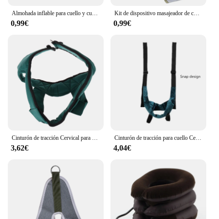
Almohada inflable para cuello y cuello, postura correcta, vértebra Cervical, Ontlaster, ortopédico, hombro, dolor de cabeza, alivio del dolor, Tractor
Kit de dispositivo masajeador de cuello y tracción Cervical sobre puerta, ajuste de camilla, quiropráctico, masajeador de cabeza trasera, relajación, 30/20KG
0,99€
0,99€
Cinturón de tracción Cervical para adultos y niños, banda de estiramiento para el cuello, estiramiento para recuperación de vértebras, cuidado de la salud, correas de fijación, 1 piezas
Cinturón de tracción para cuello Cervical, dispositivo de tratamiento de espondilosis Cervical para estiramiento del cuello colgante, marco de tracción para órtesis de columna Cervical
3,62€
4,04€