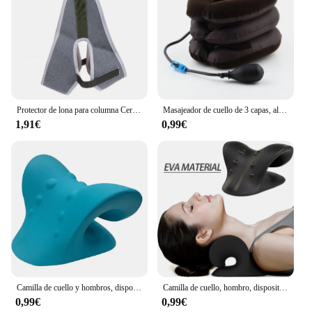
Protector de lona para columna Cervical, soporte de cinturón de estiramiento colgante, cojín de tracción quiropráctica para el cuello, dispositivo de tracción Cervical gris
Masajeador de cuello de 3 capas, almohada para aliviar el dolor, cervicales, inflable, suave, tracción
1,91€
0,99€
Camilla de cuello y hombros, dispositivo de tracción quiropráctica Cervical, masajeador de cabeza, espalda y cuerpo, almohada de masaje
Camilla de cuello, hombro, dispositivo de tracción quiropráctica Cervical, masajeador corporal para cabeza y espalda, almohada de masaje
0,99€
0,99€