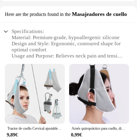
Masajeadores de cuello
Here are the products found in the
Specifications:
Material: Premium-grade, hypoallergenic silicone
Design and Style: Ergonomic, contoured shape for
optimal comfort
Usage and Purpose: Relieves neck pain and tension
Performance and Property: Adjustable cervical
traction for customized relief
Parts and Accessories: Includes a set of adjustable
straps for a secure fit
Applicable People: Suitable for individuals seeking
neck pain relief
Features:
**Comfort and Efficacy**
The traccion cervical is designed to provide
targeted relief for those suffering from neck pain
Tractor de cuello Cervical ajustable, cinturón de tracción de la columna Cervical, masajeador de cuello elástico, dispositivo de corrección quiropráctica, alivio del dolor
Arnés quiropráctico para cuello, dispositivo de tracción Cervical colgante, cinturón de estiramiento, alivio del dolor
and tension. The ergonomic, contoured shape
9,89€
0,99€
conforms to the natural curvature of the neck,