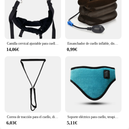
Camilla cervical ajustable para cuello, masajeador, suspensión de columna vertebral, barra Horizontal, cinturón de tracción Cervical para Tractor doméstico
Ensanchador de cuello inflable, dispositivo de tracción de aire, almohada Cervical suave para el cuidado de la salud, soporte Cervical, Pillo
14,06€
0,99€
Correa de tracción para el cuello, dispositivo de tracción Cervical, mango cómodo, portátil, en forma de Y, alineación de la columna vertebral, Oficina
Soporte eléctrico para cuello, terapia de fatiga de vértebra Cervical, alivio del dolor de cuello, correa, herramienta de cuidado de la salud, ensanchador de cuello
6,03€
5,11€