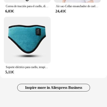
Correa de tracción para el cuello, dispositivo de tracción Cervical, mango cómodo, portátil, en forma de Y, alineación de la columna vertebral, Oficina
Air sac-Collar ensanchador de cuello ajustable para el hogar, dispositivo de tracción Cervical, alineación de la columna vertebral
6,03€
24,41€
Soporte eléctrico para cuello, terapia de fatiga de vértebra Cervical, alivio del dolor de cuello, correa, herramienta de cuidado de la salud, ensanchador de cuello
5,11€
Inspire more in Aliexpress Business