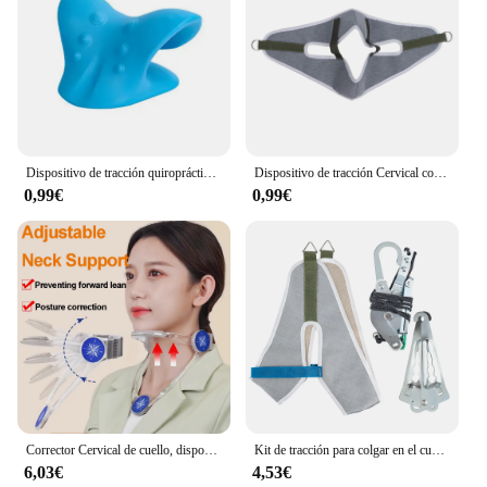
Dispositivo de tracción quiropráctica Cervical, cuello y hombros relajante para, almohada para alivio del dolor, masaje de alineación de columna Cervical
Dispositivo de tracción Cervical colgante, accesorios para el cuello, cinturón de estiramiento, lona, columna vertebral, almohadilla de cojín de tracción quiropráctica
0,99€
0,99€
Corrector Cervical de cuello, dispositivo de tracción, Tractor de vértebra Cervical inflable, Corrector de postura, estiramiento Cervical, cuidado del cuello
Kit de tracción para colgar en el cuello por encima de la puerta, cojín, cinturón, Brace, estirador de corrección Cervical ajustable, masajeador de Cabeza trasera
6,03€
4,53€