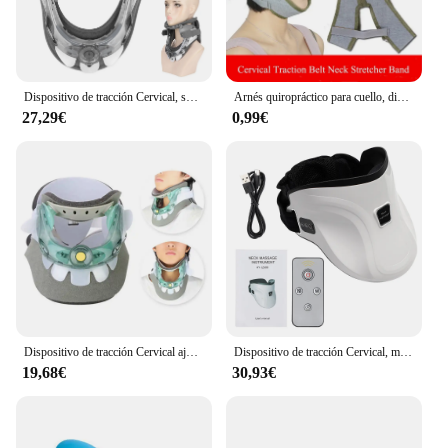
Dispositivo de tracción Cervical, soporte para el cuello, alivio del dolor, altura ajustable, dispositivo de tracción Cervical para el hogar
Arnés quiropráctico para cuello, dispositivo de tracción Cervical colgante, cinturón de estiramiento para el cuello, alivio del dolor de osteocondrosis
27,29€
0,99€
Dispositivo de tracción Cervical ajustable, Corrector de postura, cuello Cervical, tirantes de soporte, camilla, Protector de columna vertebral, alivio del dolor
Dispositivo de tracción Cervical, masajeador de vértebra inflable, soporte de Tractor, camilla de cuello, Corrector de postura, cuidado del cuello
19,68€
30,93€