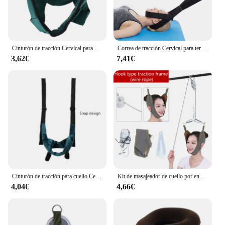
Cinturón de tracción Cervical para adultos y niños, banda de estiramiento para el cuello, estiramiento para recuperación de vértebras, cuidado de la salud, correas de fijación, 1 piezas
Correa de tracción Cervical para terapia de cuello, estirador de Fitness, descompresión, mango cómodo, dispositivo de tracción Cervical, herramienta de cuidado de la salud
3,62€
7,41€
Cinturón de tracción para cuello Cervical, dispositivo de tratamiento de espondilosis Cervical para estiramiento del cuello colgante, marco de tracción para órtesis de columna Cervical
Kit de masajeador de cuello por encima de la puerta, dispositivo de tracción cervical, ajuste de camilla, relajante, de aparte trasera de cabeza, quiropráctico
4,04€
4,66€