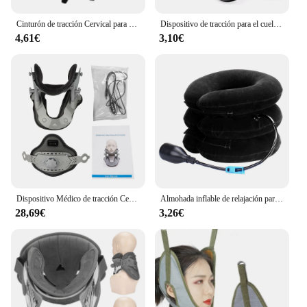
Cinturón de tracción Cervical para el cuello, dispositivo de tratamiento de ortosis, estiramiento de columna Cervical, marco de tracción de la vértebra
Dispositivo de tracción para el cuello Cervical, alivio para el dolor crónico de alineación del cuello y los hombros, Collar inflable para aliviar el cuello en el hogar
4,61€
3,10€
Dispositivo Médico de tracción Cervical, Kit de corrección de cuello inflable, Retractor de cuello, Camilla De cuello Cervical, relajación de columna vertebral
Almohada inflable de relajación para cuello, soporte de estiramiento para vértebra Cervical, suave, tracción, alivio del cuello, corrección de la postura
28,69€
3,26€