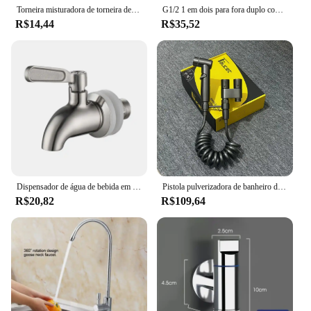
Torneira misturadora de torneira de cozinha flexível, Cabeça de pulverizador galvanizada, Torneira de água filtrada, Torneira preta substituível, 3 em 1, 1Pc
G1/2 1 em dois para fora duplo controle máquina de lavar torneira válvula triângulo pia da cozinha pia do banheiro torneira da bacia acessórios
R$14,44
R$35,52
Dispensador de água de bebida em aço inoxidável, torneira com rosca, bico de diâmetro para barril de vinho, suco, cerveja, torneira, interruptor de válvula
Pistola pulverizadora de banheiro doméstico de aço inoxidável, pulverizador de bidê portátil, válvula angular de saída dupla, bico pressurizado, dispositivo de descarga
R$20,82
R$109,64