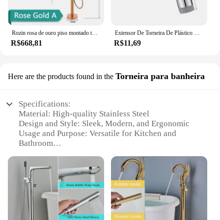
Rozin rosa de ouro piso montado torneira da banheira autônomo guindaste do banheiro com handshower montagem chão água quente e fria misturadora
Extensor De Torneira De Plástico Universal, Filtro De Respingo, Torneira De Cozinha, Torneiras De Lavatório, Bocal Bubbler, Aerador De Braço Robótico, Novo
R$668,81
R$11,69
Torneira para banheira
Here are the products found in the
Specifications:
Material: High-quality Stainless Steel
Design and Style: Sleek, Modern, and Ergonomic
Usage and Purpose: Versatile for Kitchen and
Bathroom
Performance and Property: Durable and Efficient
Parts and Accessories: Comes with a Complete Set
Applicable People: Ideal for Homeowners and
Commercial Establishments
Features:
|Wholesale|Vendors|