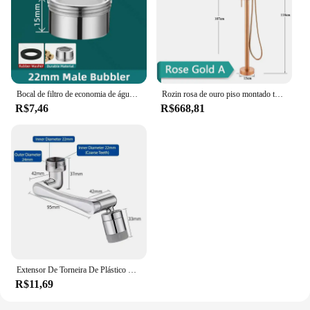
Bocal de filtro de economia de água, torneira Bubbler, aerador, difusor, banheiro, cozinha, casa, torneira, acessórios
Rozin rosa de ouro piso montado torneira da banheira autônomo guindaste do banheiro com handshower montagem chão água quente e fria misturadora
R$7,46
R$668,81
Extensor De Torneira De Plástico Universal, Filtro De Respingo, Torneira De Cozinha, Torneiras De Lavatório, Bocal Bubbler, Aerador De Braço Robótico, Novo
R$11,69