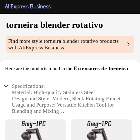
torneira blender rotativo
Find more style
torneira blender rotativo
products
with AliExpress Business
Extensores de torneira
Here are the products found in the
Specifications:
Material: High-quality Stainless Steel
Design and Style: Modern, Sleek Rotating Faucet
Usage and Purpose: Versatile Kitchen Tool for
Blending and Mixing
Performance and Property: Durable, Easy-to-Clean
Parts and Accessories: Includes Faucet Extenders
for Added Convenience
Applicable Scenario: Ideal for Preparing Smoothies,