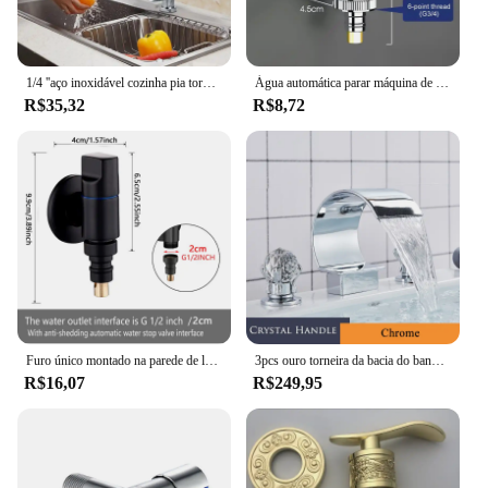
1/4 ''aço inoxidável cozinha pia torneira torneira torneira cromo osmose reversa RO água potável filtro ferramenta
Água automática parar máquina de lavar, água dupla saída, válvula de ângulo de abertura rápida, g1/2, g3/4, acessórios do banheiro
R$35,32
R$8,72
Furo único montado na parede de latão 360 ° Girar pia do banheiro varanda esfregão piscina torneira g1/2 g3/4 máquina de lavar torneira válvula angular
3pcs ouro torneira da bacia do banheiro alça de cristal generalizada misturador de água quente e fria torneira da cachoeira torneira do banheiro guindaste torneiras
R$16,07
R$249,95