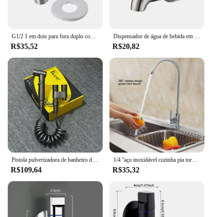
G1/2 1 em dois para fora duplo controle máquina de lavar torneira válvula triângulo pia da cozinha pia do banheiro torneira da bacia acessórios
Dispensador de água de bebida em aço inoxidável, torneira com rosca, bico de diâmetro para barril de vinho, suco, cerveja, torneira, interruptor de válvula
R$35,52
R$20,82
Pistola pulverizadora de banheiro doméstico de aço inoxidável, pulverizador de bidê portátil, válvula angular de saída dupla, bico pressurizado, dispositivo de descarga
1/4 ''aço inoxidável cozinha pia torneira torneira torneira cromo osmose reversa RO água potável filtro ferramenta
R$109,64
R$35,32