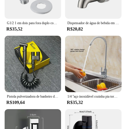
G1/2 1 em dois para fora duplo controle máquina de lavar torneira válvula triângulo pia da cozinha pia do banheiro torneira da bacia acessórios
Dispensador de água de bebida em aço inoxidável, torneira com rosca, bico de diâmetro para barril de vinho, suco, cerveja, torneira, interruptor de válvula
R$35,52
R$20,82
Pistola pulverizadora de banheiro doméstico de aço inoxidável, pulverizador de bidê portátil, válvula angular de saída dupla, bico pressurizado, dispositivo de descarga
1/4 ''aço inoxidável cozinha pia torneira torneira torneira cromo osmose reversa RO água potável filtro ferramenta
R$109,64
R$35,32