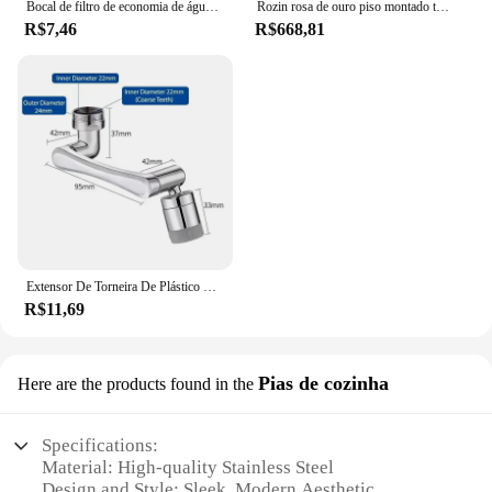
Bocal de filtro de economia de água, torneira Bubbler, aerador, difusor, banheiro, cozinha, casa, torneira, acessórios
Rozin rosa de ouro piso montado torneira da banheira autônomo guindaste do banheiro com handshower montagem chão água quente e fria misturadora
R$7,46
R$668,81
Extensor De Torneira De Plástico Universal, Filtro De Respingo, Torneira De Cozinha, Torneiras De Lavatório, Bocal Bubbler, Aerador De Braço Robótico, Novo
R$11,69
Pias de cozinha
Here are the products found in the
Specifications:
Material: High-quality Stainless Steel
Design and Style: Sleek, Modern Aesthetic