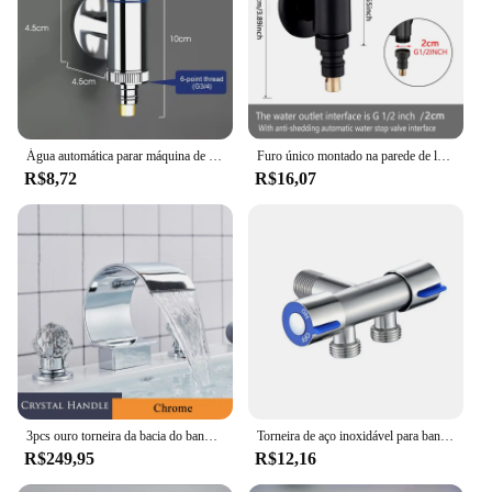
Água automática parar máquina de lavar, água dupla saída, válvula de ângulo de abertura rápida, g1/2, g3/4, acessórios do banheiro
Furo único montado na parede de latão 360 ° Girar pia do banheiro varanda esfregão piscina torneira g1/2 g3/4 máquina de lavar torneira válvula angular
R$8,72
R$16,07
3pcs ouro torneira da bacia do banheiro alça de cristal generalizada misturador de água quente e fria torneira da cachoeira torneira do banheiro guindaste torneiras
Torneira de aço inoxidável para banheiro Controle duplo, alça dupla, água fria, máquina de lavar roupa, válvula triangular
R$249,95
R$12,16