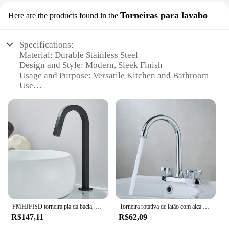
Torneiras para lavabo
Here are the products found in the
Specifications:
Material: Durable Stainless Steel
Design and Style: Modern, Sleek Finish
Usage and Purpose: Versatile Kitchen and Bathroom
Use
Performance and Property: High-Speed Blending
and Mixing
Parts and Accessories: Comes with Attachments for
Various Functions
Applicable People: Ideal for Home Cooks and
Professional Chefs
Features:
**Unmatched Durability and Performance**
Crafted from high-grade stainless steel, the torneira
blender rotativo is not only aesthetically pleasing
FMHJFISD torneira pia da bacia, Black Chrome Deck Mount, Torneira misturadora de água fria, Interruptor rotativo único furo, Guindaste do banheiro
Torneira rotativa de latão com alça dupla, Torneira misturadora, Quente e frio, Pia da bacia, Cozinha, Acessórios do banheiro
but also built to withstand the rigors of daily use. Its
R$147,11
R$62,09
robust construction ensures longevity and
resilience, making it a reliable addition to any