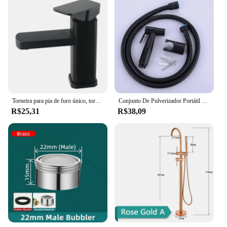
Torneira para pia de furo único, torneira para banheiro acima do balcão, lavatório, água quente e fria, torneira elevada
Conjunto De Pulverizador Portátil Preto Do Torneira Do Bidé Do Vaso Sanitário, Aço Inoxidável, Mão Do Banheiro, Auto Limpeza, Lavar A Cabeça, Mangueira
R$25,31
R$38,09