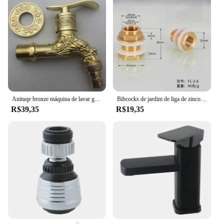
Anituqe bronze máquina de lavar guindaste decorativo torneira ao ar livre, jardim vintage bibcock torneira fixado na parede mop latão wf
Bibcocks de jardim de liga de zinco para irrigação industrial e doméstica ao ar livre 1 entrada 2 saída bibcock com bico duplo e torneira de banheiro
R$39,35
R$19,35