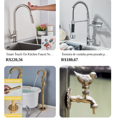
Smart Touch On Kitchen Faucet Sensor Rotação 360, Retire Single Handle, Torneira Misturadora, 2 Modos de Água, Guindaste Pia, Quente e Frio
Torneira de cozinha preta puxada para baixo Rotação de 360 ° Torneira misturadora de água quente e fria Single Handle Guindaste para pia de cozinha montado no deck
R$220,56
R$180,67