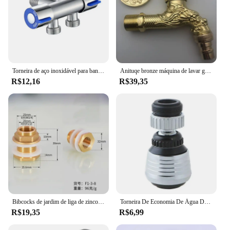
Torneira de aço inoxidável para banheiro Controle duplo, alça dupla, água fria, máquina de lavar roupa, válvula triangular
Anituqe bronze máquina de lavar guindaste decorativo torneira ao ar livre, jardim vintage bibcock torneira fixado na parede mop latão wf
R$12,16
R$39,35
Bibcocks de jardim de liga de zinco para irrigação industrial e doméstica ao ar livre 1 entrada 2 saída bibcock com bico duplo e torneira de banheiro
Torneira De Economia De Água De Cozinha Para Torneira De Pia, Filtro De Bico De Poupança De Água, Ajuste De 360 Graus, Tubo De Extensão
R$19,35
R$6,99