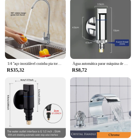
1/4 ''aço inoxidável cozinha pia torneira torneira torneira cromo osmose reversa RO água potável filtro ferramenta
Água automática parar máquina de lavar, água dupla saída, válvula de ângulo de abertura rápida, g1/2, g3/4, acessórios do banheiro
R$35,32
R$8,72