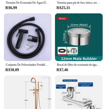
Torneira De Economia De Água De Cozinha Para Torneira De Pia, Filtro De Bico De Poupança De Água, Ajuste De 360 Graus, Tubo De Extensão
Torneira para pia de furo único, torneira para banheiro acima do balcão, lavatório, água quente e fria, torneira elevada
R$6,99
R$25,31
Conjunto De Pulverizador Portátil Preto Do Torneira Do Bidé Do Vaso Sanitário, Aço Inoxidável, Mão Do Banheiro, Auto Limpeza, Lavar A Cabeça, Mangueira
Bocal de filtro de economia de água, torneira Bubbler, aerador, difusor, banheiro, cozinha, casa, torneira, acessórios
R$38,09
R$7,46