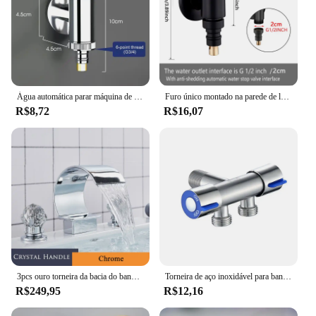
Água automática parar máquina de lavar, água dupla saída, válvula de ângulo de abertura rápida, g1/2, g3/4, acessórios do banheiro
Furo único montado na parede de latão 360 ° Girar pia do banheiro varanda esfregão piscina torneira g1/2 g3/4 máquina de lavar torneira válvula angular
R$8,72
R$16,07
3pcs ouro torneira da bacia do banheiro alça de cristal generalizada misturador de água quente e fria torneira da cachoeira torneira do banheiro guindaste torneiras
Torneira de aço inoxidável para banheiro Controle duplo, alça dupla, água fria, máquina de lavar roupa, válvula triangular
R$249,95
R$12,16