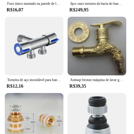
Furo único montado na parede de latão 360 ° Girar pia do banheiro varanda esfregão piscina torneira g1/2 g3/4 máquina de lavar torneira válvula angular
3pcs ouro torneira da bacia do banheiro alça de cristal generalizada misturador de água quente e fria torneira da cachoeira torneira do banheiro guindaste torneiras
R$16,07
R$249,95
Torneira de aço inoxidável para banheiro Controle duplo, alça dupla, água fria, máquina de lavar roupa, válvula triangular
Anituqe bronze máquina de lavar guindaste decorativo torneira ao ar livre, jardim vintage bibcock torneira fixado na parede mop latão wf
R$12,16
R$39,35