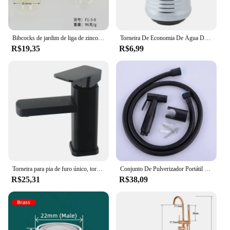
Bibcocks de jardim de liga de zinco para irrigação industrial e doméstica ao ar livre 1 entrada 2 saída bibcock com bico duplo e torneira de banheiro
Torneira De Economia De Água De Cozinha Para Torneira De Pia, Filtro De Bico De Poupança De Água, Ajuste De 360 Graus, Tubo De Extensão
R$19,35
R$6,99
Torneira para pia de furo único, torneira para banheiro acima do balcão, lavatório, água quente e fria, torneira elevada
Conjunto De Pulverizador Portátil Preto Do Torneira Do Bidé Do Vaso Sanitário, Aço Inoxidável, Mão Do Banheiro, Auto Limpeza, Lavar A Cabeça, Mangueira
R$25,31
R$38,09