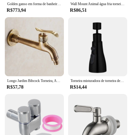
Golden ganso em forma de banheiro piso banheira torneira dupla alça misturador quente e frio torneira da banheira 360 ° Torneira de rotação
Wall Mount Animal água fria torneira, bronze antigo, Kindergarden bacia, banheiro
R$773,94
R$86,51
Longo Jardim Bibcock Torneira, Antique Brass, Banheiro, Pia Mop, Montagem Na Parede, Máquina De Lavar, Torneiras De Água, Guindaste
Torneira misturadora de torneira de cozinha flexível, Cabeça de pulverizador galvanizada, Torneira de água filtrada, Torneira preta substituível, 3 em 1, 1Pc
R$57,78
R$14,44