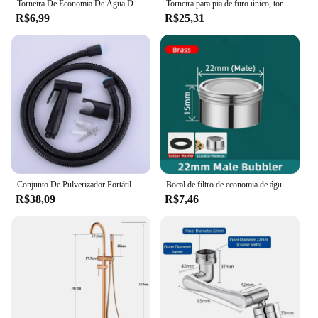
Torneira De Economia De Água De Cozinha Para Torneira De Pia, Filtro De Bico De Poupança De Água, Ajuste De 360 Graus, Tubo De Extensão
Torneira para pia de furo único, torneira para banheiro acima do balcão, lavatório, água quente e fria, torneira elevada
R$6,99
R$25,31
Conjunto De Pulverizador Portátil Preto Do Torneira Do Bidé Do Vaso Sanitário, Aço Inoxidável, Mão Do Banheiro, Auto Limpeza, Lavar A Cabeça, Mangueira
Bocal de filtro de economia de água, torneira Bubbler, aerador, difusor, banheiro, cozinha, casa, torneira, acessórios
R$38,09
R$7,46