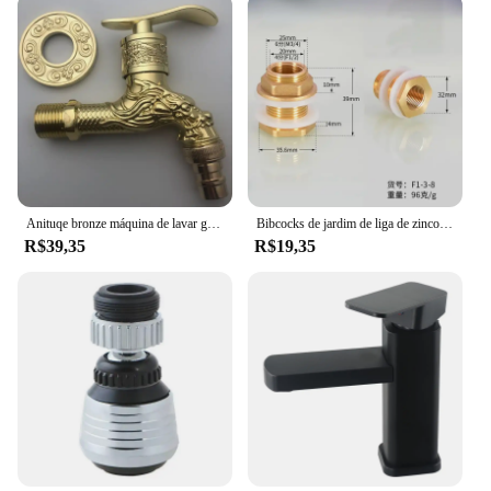
Anituqe bronze máquina de lavar guindaste decorativo torneira ao ar livre, jardim vintage bibcock torneira fixado na parede mop latão wf
Bibcocks de jardim de liga de zinco para irrigação industrial e doméstica ao ar livre 1 entrada 2 saída bibcock com bico duplo e torneira de banheiro
R$39,35
R$19,35