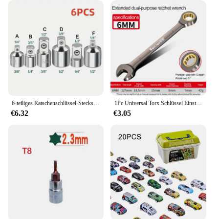
Whether you're a wholesale vendor looking to stock
up on reliable water pumps or an individual buyer
in need of a set for sale, the Tor Motor 220v Water
Pumps are an excellent choice. Their robust
performance, user-friendly design, and versatile
applications make them a popular choice among
suppliers and customers alike. With the Tor Motor
220v Water Pumps, you can ensure that your water
transfer and circulation needs are met with
efficiency and reliability.
6-teiliges Ratschenschlüssel-Steckschlüssel-Konverter-Hülsenkopf-Adapter, Schlagschrauber-Adapter und Reduzierstück-Set, 1/4 Zoll, 3/8 Zoll, 1/2 Zoll, 3/4 Zoll Handwerkzeuge
1Pc Universal Torx Schlüssel Einstellbare Drehmoment 6-32mm Ratsche Spanner für Fahrrad Motorrad Auto Reparatur Werkzeuge Mechanische werkzeug
€6.32
€3.05