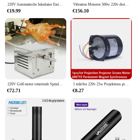
220V Automatische Inkubator Eier Hatcher Motor Reversible Ausgerichtet Motor 2,5 min Q0KA
Vibration Motoren 500w 220v drei phase
€19.99
€156.10
220V Grill motor rotierende Spindel Edelstahl Motor Grill motor 60kg 25w 12x11x10cm langlebig und nicht leicht zu rosten EU-Stecker
1 teile/los 220v 25w Projektions projektor Bildschirm motor 60ktyz Permanentmagnet-Synchron motor elektrisches Silber
€72.71
€8.27