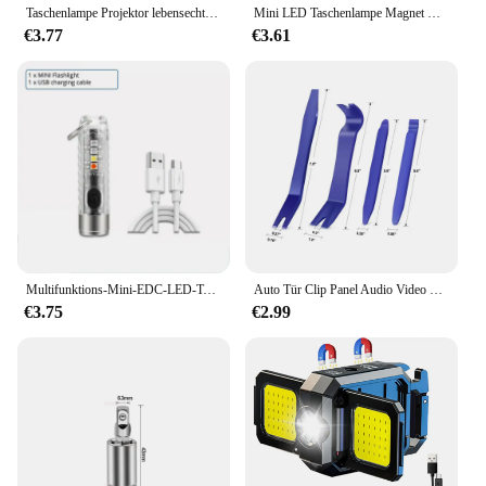
Taschenlampe Projektor lebensechte 24 Arten von Design Bildung Santa Claus Baum Spielzeug Geschenke
Mini LED Taschenlampe Magnet Cob Outdoor Camping Tasche Arbeits licht Lumen USB wiederauf ladbare Scheinwerfer
€3.77
€3.61
Multifunktions-Mini-EDC-LED-Taschenlampe, tragbares Schlüsselanhänger-Licht, MagneticTorch, USB wiederaufladbar, UV-Lampe, Notfall-Camping-Laterne
Auto Tür Clip Panel Audio Video Dashboard Removal Kit Installer Neugierigen Werkzeug Navigation Demontage Automobil Nagel Puller
€3.75
€2.99