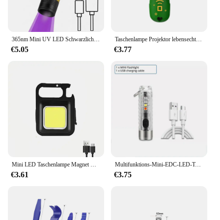
365nm Mini UV LED Schwarzlicht Taschenlampe USB wiederauf ladbare Nagel lampe Haustier Fleck Leckage Marker Erz Geld Skorpion Erkennungs lichter
Taschenlampe Projektor lebensechte 24 Arten von Design Bildung Santa Claus Baum Spielzeug Geschenke
€5.05
€3.77
Mini LED Taschenlampe Magnet Cob Outdoor Camping Tasche Arbeits licht Lumen USB wiederauf ladbare Scheinwerfer
Multifunktions-Mini-EDC-LED-Taschenlampe, tragbares Schlüsselanhänger-Licht, MagneticTorch, USB wiederaufladbar, UV-Lampe, Notfall-Camping-Laterne
€3.61
€3.75