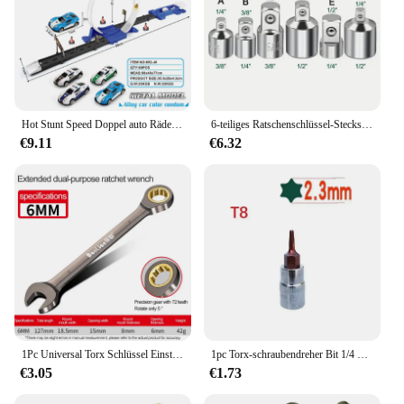
Hot Stunt Speed Doppel auto Räder Modell Rennstrecke DIY montiert Rail Kits Katapult Rail Car Racing Boy Spielzeug für Kinder Geschenk
6-teiliges Ratschenschlüssel-Steckschlüssel-Konverter-Hülsenkopf-Adapter, Schlagschrauber-Adapter und Reduzierstück-Set, 1/4 Zoll, 3/8 Zoll, 1/2 Zoll, 3/4 Zoll Handwerkzeuge
€9.11
€6.32
1Pc Universal Torx Schlüssel Einstellbare Drehmoment 6-32mm Ratsche Spanner für Fahrrad Motorrad Auto Reparatur Werkzeuge Mechanische werkzeug
1pc Torx-schraubendreher Bit 1/4 Zoll Stick Buchse Ratsche Steckschlüssel Adapter Hand Werkzeuge T8 T10 T15 T20 T25 T27 t30 T40
€3.05
€1.73