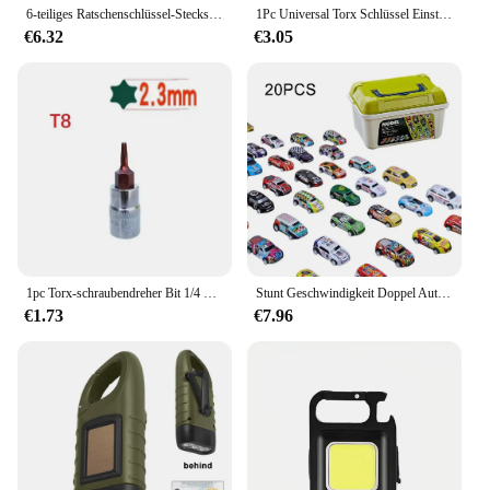
6-teiliges Ratschenschlüssel-Steckschlüssel-Konverter-Hülsenkopf-Adapter, Schlagschrauber-Adapter und Reduzierstück-Set, 1/4 Zoll, 3/8 Zoll, 1/2 Zoll, 3/4 Zoll Handwerkzeuge
1Pc Universal Torx Schlüssel Einstellbare Drehmoment 6-32mm Ratsche Spanner für Fahrrad Motorrad Auto Reparatur Werkzeuge Mechanische werkzeug
€6.32
€3.05
1pc Torx-schraubendreher Bit 1/4 Zoll Stick Buchse Ratsche Steckschlüssel Adapter Hand Werkzeuge T8 T10 T15 T20 T25 T27 t30 T40
Stunt Geschwindigkeit Doppel Auto Räder Modell Spielzeug Für Kinder Racing Track Diy Montiert Schiene Kits Pädagogisches Interaktive Junge Kinder Spielzeug
€1.73
€7.96