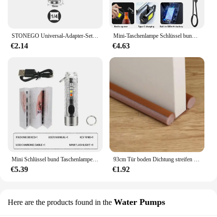
STONEGO Universal-Adapter-Set für pneumatischen Schraubenschlüssel, Verbindungsschlüssel, 1/4 Zoll, 3/8 Zoll, 1/2 Zoll – Chrom-Vanadium-Stahl
Mini-Taschenlampe Schlüssel bund Licht Cob Arbeits licht USB wiederauf ladbare Lampe mit 90 ° faltbaren Seiten lichtern super helle tragbare Laternen
€2.14
€4.63
Mini Schlüssel bund Taschenlampe Typ C Schnell ladung IP66 wasserdichte Taschenlampe mit Magnet Multifunktion warnung Camping Taschenlampe
93cm Tür boden Dichtung streifen flexibler Wind geräusch unterdrückung stopper unter Tür blocker Antik ollision staub dichte Schallschutz streifen
€5.39
€1.92
Water Pumps
Here are the products found in the