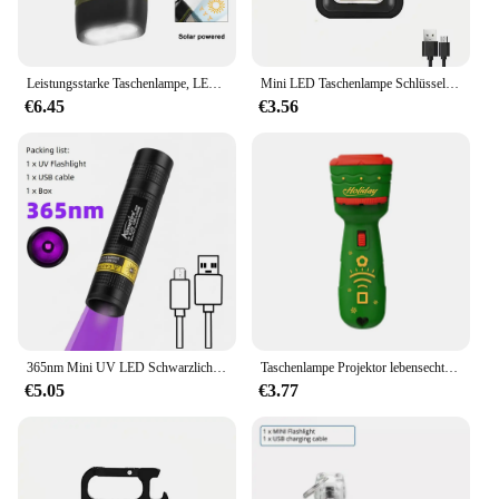
Leistungsstarke Taschenlampe, LED-Handkurbel, solarbetrieben, wiederaufladbar, Outdoor-Survival-Ausrüstung, Taschenlampe zum Angeln, Bootfahren, Wandern
Mini LED Taschenlampe Schlüssel bund Licht helle Cob Lichter USB wiederauf ladbare Arbeits scheinwerfer Angeln Laterne mit Magnet eingebaute Batterie
€6.45
€3.56
365nm Mini UV LED Schwarzlicht Taschenlampe USB wiederauf ladbare Nagel lampe Haustier Fleck Leckage Marker Erz Geld Skorpion Erkennungs lichter
Taschenlampe Projektor lebensechte 24 Arten von Design Bildung Santa Claus Baum Spielzeug Geschenke
€5.05
€3.77