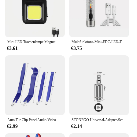
Mini LED Taschenlampe Magnet Cob Outdoor Camping Tasche Arbeits licht Lumen USB wiederauf ladbare Scheinwerfer
Multifunktions-Mini-EDC-LED-Taschenlampe, tragbares Schlüsselanhänger-Licht, MagneticTorch, USB wiederaufladbar, UV-Lampe, Notfall-Camping-Laterne
€3.61
€3.75
Auto Tür Clip Panel Audio Video Dashboard Removal Kit Installer Neugierigen Werkzeug Navigation Demontage Automobil Nagel Puller
STONEGO Universal-Adapter-Set für pneumatischen Schraubenschlüssel, Verbindungsschlüssel, 1/4 Zoll, 3/8 Zoll, 1/2 Zoll – Chrom-Vanadium-Stahl
€2.99
€2.14