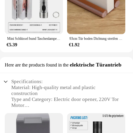
Mini Schlüssel bund Taschenlampe Typ C Schnell ladung IP66 wasserdichte Taschenlampe mit Magnet Multifunktion warnung Camping Taschenlampe
93cm Tür boden Dichtung streifen flexibler Wind geräusch unterdrückung stopper unter Tür blocker Antik ollision staub dichte Schallschutz streifen
€5.39
€1.92
elektrische Türantrieb
Here are the products found in the
Specifications:
Material: High-quality metal and plastic
construction
Type and Category: Electric door opener, 220V Tor
Motor
Design and Style: Sleek, modern design with a
compact build
Usage and Purpose: Ideal for residential and
commercial doors