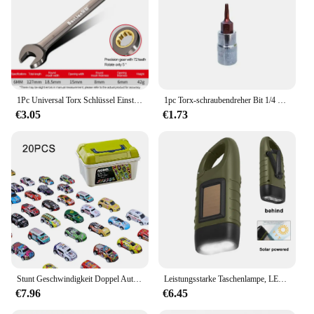
1Pc Universal Torx Schlüssel Einstellbare Drehmoment 6-32mm Ratsche Spanner für Fahrrad Motorrad Auto Reparatur Werkzeuge Mechanische werkzeug
1pc Torx-schraubendreher Bit 1/4 Zoll Stick Buchse Ratsche Steckschlüssel Adapter Hand Werkzeuge T8 T10 T15 T20 T25 T27 t30 T40
€3.05
€1.73
Stunt Geschwindigkeit Doppel Auto Räder Modell Spielzeug Für Kinder Racing Track Diy Montiert Schiene Kits Pädagogisches Interaktive Junge Kinder Spielzeug
Leistungsstarke Taschenlampe, LED-Handkurbel, solarbetrieben, wiederaufladbar, Outdoor-Survival-Ausrüstung, Taschenlampe zum Angeln, Bootfahren, Wandern
€7.96
€6.45