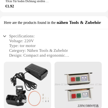
93cm Tür boden Dichtung streifen flexibler Wind geräusch unterdrückung stopper unter Tür blocker Antik ollision staub dichte Schallschutz streifen
€1.92
nähen Tools & Zubehör
Here are the products found in the
Specifications:
Voltage: 220V
Type: tor motor
Category: Nähen Tools & Zubehör
Design: Compact and ergonomic
Performance: High torque and speed
Parts: Comprehensive set of accessories included
Features:
|Vendors|
**Efficient Performance for Diverse Sewing
Needs**
The tor motor 220v is a powerful addition to any
sewing workshop, offering a robust 220V power