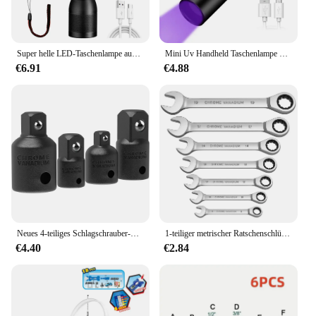
Super helle LED-Taschenlampe aus Aluminium legierung wiederauf ladbare Taschenlampe Outdoor-Suchscheinwerfer tragbare Camping leuchte mit Teleskop zoom
Mini Uv Handheld Taschenlampe 365nm UV Taschenlampe Lila Taschenlampe Jade Geld Detektor Pet Urin Flecken Detektor
€6.91
€4.88
Neues 4-teiliges Schlagschrauber-Adapter-Reduzierstück-Set 1/2 3/8 1/4 Zoll. Verwenden Sie Schraubenschlüssel, Bohrer in der Automobil- und Schlagschrauber-Baugruppe
1-teiliger metrischer Ratschenschlüssel mit Ratschenkombination, Multitool-Schlüssel, Ratschenschlüssel, Satz Werkzeuge, universeller Schraubenschlüssel, Werkzeug, Autoreparaturwerkzeuge
€4.40
€2.84