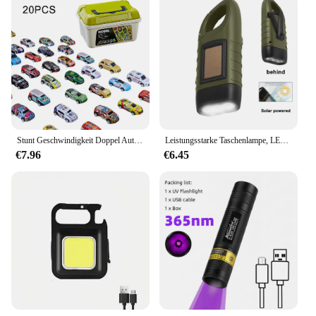
Stunt Geschwindigkeit Doppel Auto Räder Modell Spielzeug Für Kinder Racing Track Diy Montiert Schiene Kits Pädagogisches Interaktive Junge Kinder Spielzeug
Leistungsstarke Taschenlampe, LED-Handkurbel, solarbetrieben, wiederaufladbar, Outdoor-Survival-Ausrüstung, Taschenlampe zum Angeln, Bootfahren, Wandern
€7.96
€6.45