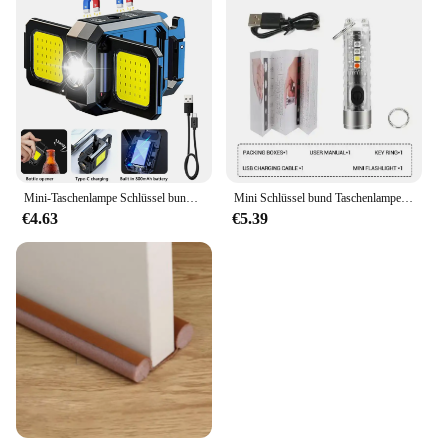
Mini-Taschenlampe Schlüssel bund Licht Cob Arbeits licht USB wiederauf ladbare Lampe mit 90 ° faltbaren Seiten lichtern super helle tragbare Laternen
Mini Schlüssel bund Taschenlampe Typ C Schnell ladung IP66 wasserdichte Taschenlampe mit Magnet Multifunktion warnung Camping Taschenlampe
€4.63
€5.39