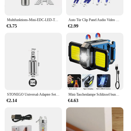
Multifunktions-Mini-EDC-LED-Taschenlampe, tragbares Schlüsselanhänger-Licht, MagneticTorch, USB wiederaufladbar, UV-Lampe, Notfall-Camping-Laterne
Auto Tür Clip Panel Audio Video Dashboard Removal Kit Installer Neugierigen Werkzeug Navigation Demontage Automobil Nagel Puller
€3.75
€2.99
STONEGO Universal-Adapter-Set für pneumatischen Schraubenschlüssel, Verbindungsschlüssel, 1/4 Zoll, 3/8 Zoll, 1/2 Zoll – Chrom-Vanadium-Stahl
Mini-Taschenlampe Schlüssel bund Licht Cob Arbeits licht USB wiederauf ladbare Lampe mit 90 ° faltbaren Seiten lichtern super helle tragbare Laternen
€2.14
€4.63