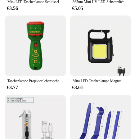
Mini LED Taschenlampe Schlüssel bund Licht helle Cob Lichter USB wiederauf ladbare Arbeits scheinwerfer Angeln Laterne mit Magnet eingebaute Batterie
365nm Mini UV LED Schwarzlicht Taschenlampe USB wiederauf ladbare Nagel lampe Haustier Fleck Leckage Marker Erz Geld Skorpion Erkennungs lichter
€3.56
€5.05
Taschenlampe Projektor lebensechte 24 Arten von Design Bildung Santa Claus Baum Spielzeug Geschenke
Mini LED Taschenlampe Magnet Cob Outdoor Camping Tasche Arbeits licht Lumen USB wiederauf ladbare Scheinwerfer
€3.77
€3.61