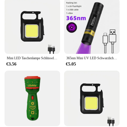
Mini LED Taschenlampe Schlüssel bund Licht helle Cob Lichter USB wiederauf ladbare Arbeits scheinwerfer Angeln Laterne mit Magnet eingebaute Batterie
365nm Mini UV LED Schwarzlicht Taschenlampe USB wiederauf ladbare Nagel lampe Haustier Fleck Leckage Marker Erz Geld Skorpion Erkennungs lichter
€3.56
€5.05