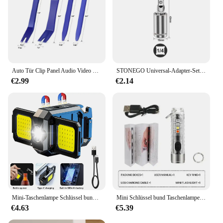
Auto Tür Clip Panel Audio Video Dashboard Removal Kit Installer Neugierigen Werkzeug Navigation Demontage Automobil Nagel Puller
STONEGO Universal-Adapter-Set für pneumatischen Schraubenschlüssel, Verbindungsschlüssel, 1/4 Zoll, 3/8 Zoll, 1/2 Zoll – Chrom-Vanadium-Stahl
€2.99
€2.14
Mini-Taschenlampe Schlüssel bund Licht Cob Arbeits licht USB wiederauf ladbare Lampe mit 90 ° faltbaren Seiten lichtern super helle tragbare Laternen
Mini Schlüssel bund Taschenlampe Typ C Schnell ladung IP66 wasserdichte Taschenlampe mit Magnet Multifunktion warnung Camping Taschenlampe
€4.63
€5.39