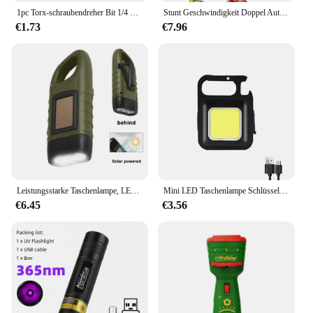
1pc Torx-schraubendreher Bit 1/4 Zoll Stick Buchse Ratsche Steckschlüssel Adapter Hand Werkzeuge T8 T10 T15 T20 T25 T27 t30 T40
Stunt Geschwindigkeit Doppel Auto Räder Modell Spielzeug Für Kinder Racing Track Diy Montiert Schiene Kits Pädagogisches Interaktive Junge Kinder Spielzeug
€1.73
€7.96
Leistungsstarke Taschenlampe, LED-Handkurbel, solarbetrieben, wiederaufladbar, Outdoor-Survival-Ausrüstung, Taschenlampe zum Angeln, Bootfahren, Wandern
Mini LED Taschenlampe Schlüssel bund Licht helle Cob Lichter USB wiederauf ladbare Arbeits scheinwerfer Angeln Laterne mit Magnet eingebaute Batterie
€6.45
€3.56