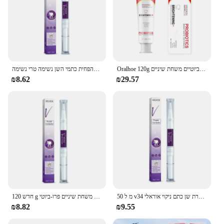
Oralhoe 120g פרוביוטיים משחת שיניים Sp-6 להסיר כתמי פלאק הלבנת שיניים ניקוי היגיינת הפה מרסק נשימה
עששת תיקון מהיר עששת פרו-ביוטיים לנקות להלבין את הלוח הצהוב להגן על מסטיק להפחית כתמי השן נשימה טרי נשימה
₪8.62
₪29.57
50 מ ל v34 סגול להאיר הלבנת שיניים צהוב משחת קצף ניקוי יעיל הסרת שן כתם ניקוי אוראלי
120 חדש g משחת שיניים פרו-ביוטי SP-4 הלבנת שיניים להסיר כתמי פלאק שיניים כתמי פלאק שיניים היגיינת הפה נקי נשימה טריים
₪8.82
₪9.55