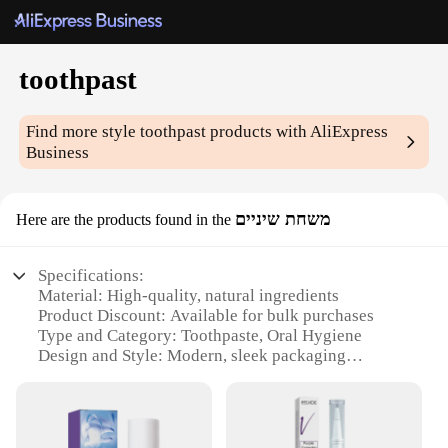
toothpast
Find more style
toothpast
products with AliExpress
Business
משחת שיניים
Here are the products found in the
Specifications:
Material: High-quality, natural ingredients
Product Discount: Available for bulk purchases
Type and Category: Toothpaste, Oral Hygiene
Design and Style: Modern, sleek packaging
Usage and Purpose: Daily oral care routine
Typical Adaptive Scenario: Suitable for various
environments, including home and travel
Shape or Size or Weight or Quantity: Comes in