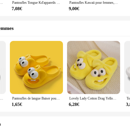
'appareils Big Eye Dog pour femmes, pantoufles brûleur tête GT, dessin animé amusant, mignon et drôle
Pantoufles Tongue Kd'appareils Big Eye Dog pour femmes, pantoufles brûleur tête GT, dessin animé amusant, mignon et drôle
Pantoufles Kawaii pour femmes, chaussures de sport de plage, sandales luxueuses, gros style, bienvenue, richesse, taille 37
7,08€
9,00€
femmes
fles de dessin animé TASMANIAN Tongue Out, coordonnantes, confortables, en mousse à mémoire de forme, pour l'intérieur
Pantoufles de langue Baiser pour femmes, pantoufles de chien Big Eye, pantoufles brûleur mignonnes et drôles, pantoufles de dessin animé amusant, tête GT, populaire
Lovely Lady Cotton Drag Yellow Blue Big Eyes, langue qui dépasse pour vous accompagner tout au long de l'hiver
1,65€
6,28€
3
s