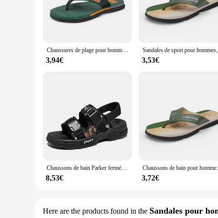
Chaussures de plage pour hommes et enfants, pantoufles de bain de plage, sandales d'eau noires, baskets de sport, coureurs, le plus récent
Sandales de
3,94€
3,53€
Chaussons de bain Parker fermés pour hommes, baskets pour garçons, chaussures de plage, sandales de sport, nouveau style, basket le moins cher, meilleures ventes
Chaussons de bain pour hommes, sandales 
8,53€
3,72€
Sandales pour h
Here are the products found in the