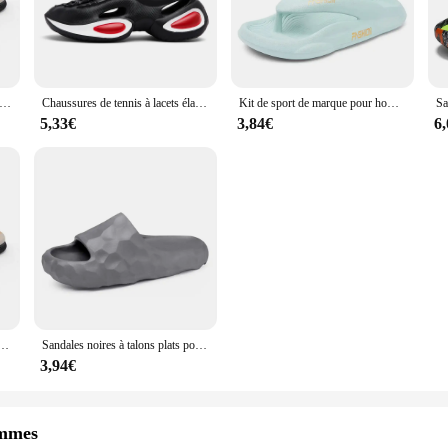
 sport pour hommes, chaussures de plein air, baskets de jogging, Krasovki, Best SlessTopanky, originales, taille 42, 41-42, 2024
Chaussures de tennis à lacets élastiques pour hommes, baskets pour hommes, chaussures de course, tongs de plage, pantoufles à la mode, été
Kit de sport de marque pour hommes, chaussures de baskets, sandales, pantoufles, bestioles, chaussures de tennis, foncé, 39-44, 43
5,33€
3,84€
6
minimalistes, chaussures de patineur, baskets de sport, salle de sport, basket-ball athlétiques, drôles, 4-12 ans, 39-40
Sandales noires à talons plats pour hommes, pantoufles hawaïennes, chaussures de sport orange, baskets botasky, marque chinoise universelle
3,94€
ommes