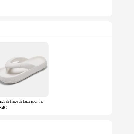
Tongs de Plage de Luxe pour Femme, Chaussures de Styliste, Baskets de dehors, Offre Basse, 2024
,84€