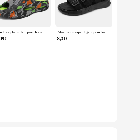
Sandales plates d'été pour hommes, chaussures ouvertes, tongs en caoutchouc, baskets de sport oste illées, bienvenue richesse
Mocassins super légers pour hommes, chaussures à pantoufles, sandales pour hommes, baskets d'été, sports, beige, blanc, Chine, 2024
,09€
8,31€