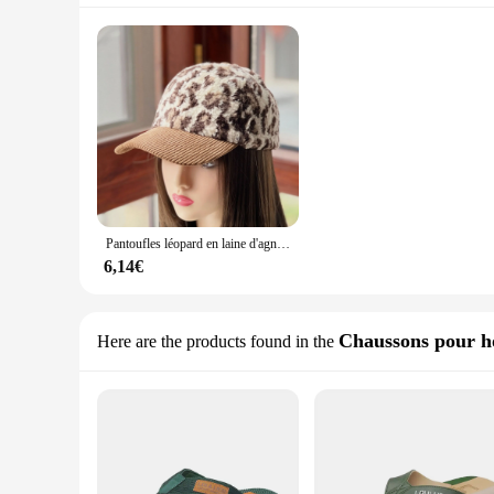
Pantoufles léopard en laine d'agneau pour femmes, chapeau de langue de canard, casquette de boule en velours côtelé, vintage, décontracté, polyvalent, à la mode, automne, hiver
6,14€
Chaussons pour 
Here are the products found in the