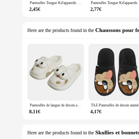
Pantoufles Tongue Kd'appareils Big Eye Dog pour femmes, pantoufles brûleur, dessin animé amusant, tête GT, mignon, drôle, grand chien
Pantoufles Tongue Kd
2,45€
2,77€
Chaussons pour 
Here are the products found in the
Pantoufles de langue de dessin animé 3D pour femmes, pantoufles de chien à gros yeux, semelle optique non ald, toboggans d'intérieur et d'extérieur, sandales de maison mignonnes
TAZ-Pantou
8,11€
4,17€
Skullies et bonnet
Here are the products found in the