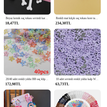
Beyaz kemik saç tokası sevimli karikatür Bobby Pin kız moda köpek kemikleri dekorasyon küçük tokalar tokalarım Y2K aksesuarları toptan
Renkli mat kılçık saç tokası kore tarzı tokalarım yan klipler kadınlar kızlar için sevimli patlama firkete Headdress saç aksesuarları
18,47TL
234,30TL
20/40 adet renkli yıldız BB saç klipler kızlar için çocuk güzel saç süslemeleri tokalar tokalarım şapkalar çocuk saç aksesuarları
10 adet sevimli renkli yıldız kalp Waterdrop şekil saç klipleri kızlar için çocuk güzel saç süslemeleri tokalar çocuk saç aksesuarları
172,98TL
63,73TL