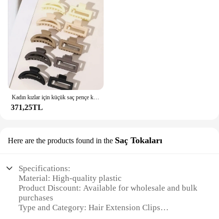
Kadın kızlar için küçük saç pençe klipsleri, ince/kalın/orta/ince saçlar için 10 adet Mini minik saç pençe klipsleri
371,25TL
Saç Tokaları
Here are the products found in the
Specifications:
Material: High-quality plastic
Product Discount: Available for wholesale and bulk
purchases
Type and Category: Hair Extension Clips
Design and Style: Sleek, modern design with a