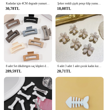
Kadınlar için 4CM degrade yumurta çiçek akrilik saç tokası tatlı saç pençeleri yengeç kelepçe tokalarım Headwear şapkalar aksesuarları
Şeker renkli çiçek pençe klip yumurta çiçek saç tokası retro kadın yan pençe klip arka kafa köpekbalığı klip saç aksesuarları
30,78TL
18,08TL
8 adet Set dikdörtgen saç klipleri düz renk saç klipleri tüm saç modelleri için zarif saç klipleri bayanlar kaymaz saç klipleri
6 adet 3 adet 1 adet çocuk kadın kızlar çiçek şekilli saç kapmak klipler, sahte inci dekoratif saç tokalarım saç dekorasyon aksesuarları
289,59TL
20,71TL