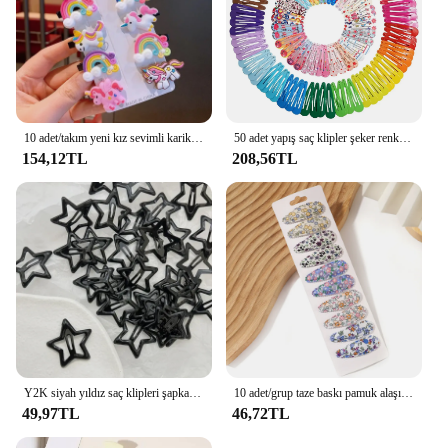
10 adet/takım yeni kız sevimli karikatür Unicorn saç klipleri çocuklar güzel tokalar dondurma kafa tokalarım moda saç aksesuarları
50 adet yapış saç klipler şeker renk parlak 2 inç hiçbir kayma Metal saç Pins klipler tokalarım aksesuarları bebek kız tulumları için
154,12TL
208,56TL
Y2K siyah yıldız saç klipleri şapkalar kızlar için telkari yıldız Metal basmalı klips tokalar tokalarım saç takı nikel ücretsiz saç tokası
10 adet/grup taze baskı pamuk alaşım saç klipler çocuklar için kumaş ekose BB tokalar kız Hairgripe şapkalar bebek saç aksesuarları
49,97TL
46,72TL