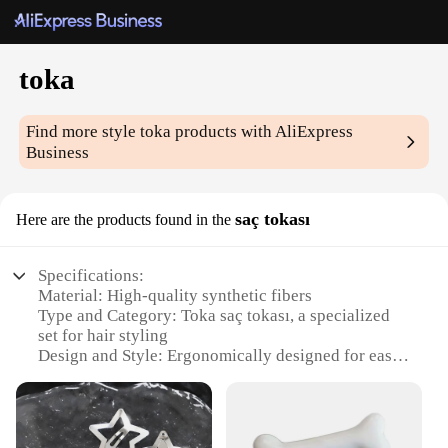
toka
Find more style
toka
products with AliExpress
Business
saç tokası
Here are the products found in the
Specifications:
Material: High-quality synthetic fibers
Type and Category: Toka saç tokası, a specialized
set for hair styling
Design and Style: Ergonomically designed for ease
of use
Usage and Purpose: Ideal for professional salons
and personal use
Performance and Property: Durable and easy to