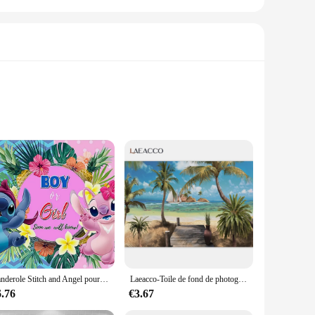
, a wedding, or simply looking to enhance your home decor,
 atmosphere. The high-quality fabric ensures durability,
al finish. Its durability means that it can withstand frequent
Banderole Stitch and Angel pour décoration de fête, toile de fond révélant le genre, bannière d'été hawaïenne pour baby shower, fournitures de fête
Laeacco-Toile de fond de photographie tropicale hawaïenne, fond photo, été, bord de mer, flamant rose, profitabilité ha, anniversaire de bébé, décor de fête de famille
t a practical choice for event planners, photographers, and
6.76
€3.67