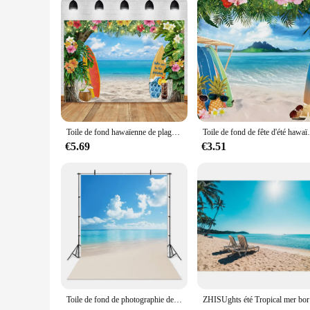
Whether you're a vendor looking to expand your product range
Hawaiian ambiance, making it an excellent addition to any eve
profitable sale. The backdrop's adaptability and ease of use 
Toile de fond hawaïenne de plage d'été, personnalisé, bord de mer, palmiers tropicaux, arbre, joyeux anniversaire, bannière de décoration de Photo, fête de vacances, arrière-plan de photographie
Toile de fond de fête d'été hawaïenne, fond photog
€5.69
€3.51
Toile de fond de photographie de plage, plage de mer, sable, nuage, scène de ciel bleu, plage d'été, studio photo, palmiers tropicaux, fond d'arbre AMP
ZHISUghts é