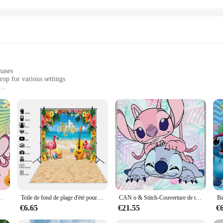
hases
op for various settings
 decor
zes and quantities to suit your needs
uch of elegance to any space. Whether you're planning a Hawaiian-themed party
rn, featuring vibrant hues of pink, yellow, and green, creates a lush and inviting
ht fabric allows for easy hanging, while the smooth surface ensures a profession
saire d'été pour filles, arrière-plans de photographie personnalisés
Toile de fond de plage d'été pour la photographie, toile de fond photo, bord de mer, palmier tropical, planche de surf, fête d'anniversaire de bébé, rentabilité d'Hawaï ha
CAN o & Stitch-Couverture de toile de fond d'arc de feuilles de palmier tropicales pour filles, décoration de fête d'anniversaire de douche de bébé, bannière d'été Hawai Hula
lean, maintaining its vibrant colors and intricate design over time. This makes i
€6.65
€21.55
€