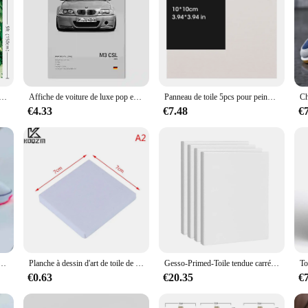
s de palmier tropicales d'été, thème Luau hawaïen, plantes de safari de la jungle, fond photo, bannière de décoration de fête
Affiche de voiture de luxe pop en noir et blanc, voiture de sport Smile, impression sur toile, art mural, décoration de garage, F80, M3, M140, GTR, esthétique
Panneau de toile 5pcs pour peindre le blanc de coton, apprêté blanc, approprié à la gouache, interconnexion, acrylique, peinture à l'huile, fournitures d'art, HB-03
€4.33
€7.48
€
r femmes, chaussures décontractées, chaussures plates à lacets, printemps, automne, 2024
Planche à dessin d'art de toile de mini artistes, cadre de peinture de toile vierge, peinture à l'huile acrylique, fournitures d'artisanat de bricolage, accessoires scolaires
Gesso-Primed-Toile tendue carrée vierge, 100% coton, 8x10 amaran, 20x25 cm, 4 pièces
€0.63
€20.35
€