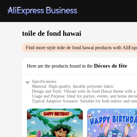
toile de fond hawai
Find more style
toile de fond hawai
products with AliExp
Décors de fête
Here are the products found in the
Specifications:
Material: High-quality, durable polyester fabric
Design and Style: Vibrant toile de fond Hawai theme with a 
Usage and Purpose: Ideal for parties, events, and home deco
Typical Adaptive Scenario: Suitable for both indoor and out
Shape or Size or Weight or Quantity: Available in various si
Performance and Property: Easy to clean, wrinkle-resistant, 
Features:
**Elegant and Versatile Decor**
Transform any space into a tropical paradise with our Toile d
designed to elevate the ambiance of any celebration. Whether i