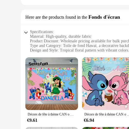
Fonds d'écran
Here are the products found in the
Specifications:
Material: High-quality, durable fabric
Product Discount: Wholesale pricing available for bulk purc
Type and Category: Toile de fond Hawai, a decorative backdr
Design and Style: Tropical floral pattern with vibrant colors
Usage and Purpose: Ideal for events, photography, and home
Shape or Size or Weight or Quantity: Available in multiple si
Features:
|Vendors|
**Versatile and Elegant Decor**
The Toile de fond Hawai is a versatile piece that adds a to
this backdrop is the perfect choice. Its tropical floral patte
making it a reliable choice for both indoor and outdoor use.
**Effortless Setup and Maintenance**
Setting up the Toile de fond Hawai is a breeze. The lightweig
Décors de fête à thème CAN o & Stitch de dessin animé, studio photo, Hawai Hula, fête d'anniversaire d'été pour filles, arrière-plans de photographie personnalisés
Décors de fête à thème CAN o & Stitch de dessin animé, studio photo, Hawai Hula, fête d'anniver
use without fading or tearing. The backdrop is also easy to c
homeowners who value both aesthetics and practicality.
€9.61
€6.94
**Suitable for Various Occasions**