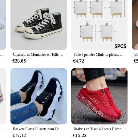
Baskets en Toile Confortables et Respirantes pour Femme, Chaussures Plates Décontractées à Lacets, à la Mode, de Marque, Nouvelle Collection 2023
Chaussures Montantes en Toile pour Femme, Version Coréenne, Harajuku Ulzzang, Polyvalentes, Plates, Tissu Astronomique, Printemps 1970
Toile à peindre Minis, 5 pièces, GT à peindre, toile blanche pour peinture, sable étiré blanc à peindre HB01
€28.05
€4.72
€
chaussures de sport décontractées pour tout-petits, chaussures plates respirantes pour enfants, mocassins à la mode pour garçons et filles, nouvelle marque
Baskets Plates à Lacets pour Femme, Chaussures de dehors Décontractées, en Toile, Nouveau Modèle, 2023
Baskets en Tissu à Lacets Décontractées à la Mode pour Femme, Chaussures Vulcanisées et Aérées Motifs Graffitis Amour
€17.12
€15.22