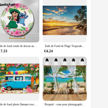
satile choice. Its tropical design is perfect for creating a
 to your customers at competitive prices, ensuring a
-scale events.
Toile de fond ronde de dessin animé CAN o & Stitch, studio photo, Hawai Hula, arrière-plans de photographie de fête d'anniversaire pour filles d'été
Toile de Fond de Plage Tropicale et Océan, Bord de Mer, Palmier, Paysage de Nature, Portrait d'Anniversaire de Bébé, Arrière-Plan de Photographie, Studio Photo
17.33
€4.24
Toile de fond photo flamant rose d'été, palmiers tropicaux, arbre Luau, profitabilité ha, plage d'Hawaii, bord de mer, fête d'anniversaire pour bébé, fond de photographie
Roupial – cean pour photographie, facile à monter et à monter