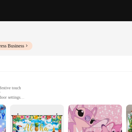
ress Business
festive touch
r
door settings
zes and quantities to meet your needs
and fade-resistant
e Fond Hawai decorations. Perfect for vendors and suppliers looking to add a fe
t's a birthday party, a wedding, or a corporate event, the vibrant colors and int