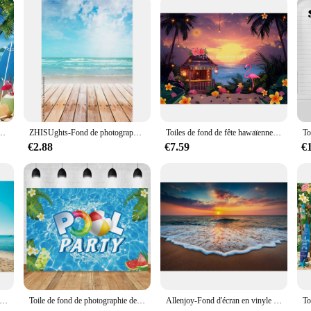
 or a homeowner seeking to enhance your space, the Toile de fond Hawai is a ver
nt or home setting. With its wholesale availability, you can offer this product
make it a popular choice for various occasions, from intimate gatherings to large
raphique, bord de mer, océan, plage, planche de surf, baby shower, anniversaire, mariage, studio photo
ZHISUghts-Fond de photographie de plage de mer tropicale, arrière-plan d'arbre de palmiers, décors de paysage naturel, photocall, studio photo, 211227-HHB 02
Toiles de fond de fête hawaïenne pour enfants et adultes, arrière-plans de plage, photocall hawaïen, flamant rose d'été ouvertement, bébé
€2.88
€7.59
€
té Tropical mer bord de mer océan toile de fond plage fête vague scène vinyle photographie arrière-plan Photo Studio MP-2
Toile de fond de photographie de fête à la piscine d'été, fond de photographie de vacances d'anniversaire de bébé, ballon de plage hawaïen, bouée de sauvetage flamant rose
Allenjoy-Fond d'écran en vinyle pour la photographie, fond de plage, océan, bord de mer, île, bannières de fête de mariage d'été