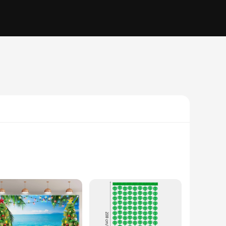
stive touch to their inventory, these decorations are
ricate patterns of our toile de fond Hawai sets will captivate