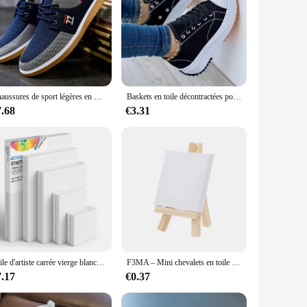
Chaussures de sport légères en maille pour hommes, mocassins de travail canisés, chaussures décontractées, chaussures en toile pour hommes, 138 hombres, 2024
Baskets en toile décontractées pour femmes, chaussures de sport à plateforme, chaussures de tennis à lacets, été, nouvelle mode, 2024
7.68
€3.31
Toile d'artiste carrée vierge blanche, cadre de planche en bois, planches en coton pour peinture à l'huile, interconnexion acrylique, paquet de 4
F3MA – Mini chevalets en toile et bois naturel, papeterie d'artiste artistique, fournitures cadeaux pour enfants,
7.17
€0.37