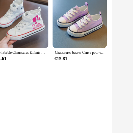
Bol Barbie Chaussures Enfants Mignon Toile Chaussures Étudiant En Plein Air Enfants Tennis Chaussures dehors Bébé Casual Baskets Blanc Chaussures Size26-36
Chaussures basses Canva pour enfants, chaussures de planche parent-enfant, nouveau style, blanc, document bonbon, hommes, femmes, enfants, printemps, 2024
5.61
€15.81