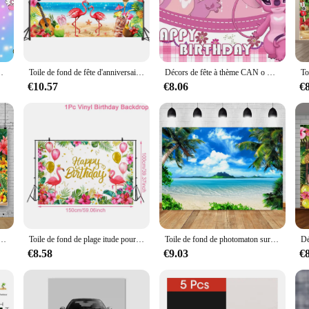
decorations are not only visually appealing but also built to withstand the rigor
e fade-resistant properties ensure that the vibrant colors remain vivid over time
 to focus on enjoying your event rather than worrying about maintenance.
saire d'été pour filles, arrière-plans de photographie personnalisés
Toile de fond de fête d'anniversaire avec flamant rose hawaïen, toile de fond tropicale, studio photo, rentabilité estivale
Décors de fête à thème CAN o & Stitch, studio photo, Hawai Hula, arrière-plans de photographie de fête d'anniversaire pour filles d'été
€10.57
€8.06
€
de fond Hawai decorations come in a variety of sizes and quantities to cater to
nt piece for a centerpiece, our sets are designed to be versatile and adaptable t
med events but also serve as a unique addition to any festive gathering, makin
s tropicales, rentabilité ha Luau, planche de surf de mer, fête de vacances, anniversaire, photographie de fond, accessoires de décoration
Toile de fond de plage itude pour la décoration de fête d'été, la rentabilité hawaïenne, la photographie de fond, la fête tropicale Tiki, la fête préChristophe
Toile de fond de photomaton sur le thème de la plage tropicale d'été, décoration de fond de fête d'anniversaire, palmier océanique, mariage
€8.58
€9.03
€