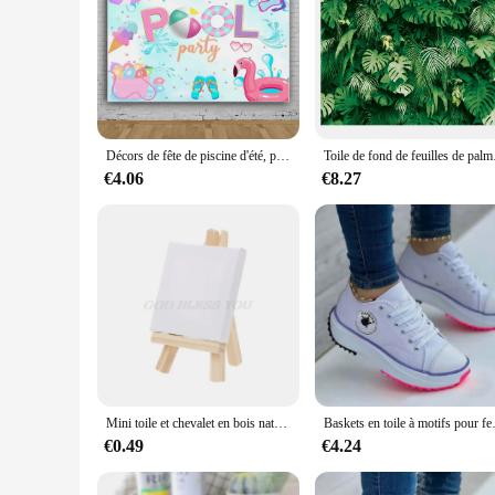
Décors de fête de piscine d'été, plage d'Hawaii, ballon de natation, ballon flamant rose, décor de carnaval de vacances d'anniversaire, fond de photographie
Toile de fond de feuille
€4.06
€8.27
Mini toile et chevalet en bois naturel pour Art peinture dessin artisanat fourniture de mariage
Baskets en toile à motifs pou
€0.49
€4.24