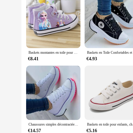
Baskets montantes en toile pour enfants, chaussures de sport décontractées pour filles, baskets de princesse respirantes, chaussures de course pour enfants plus âgés
€8.41
€4.93
Chaussures simples décontractées pour femmes, toile à tête ronde, document solide, basses, grande taille, automne, été, nouveau, 2024
Baskets en toile pour enfants, 
€14.57
€5.16