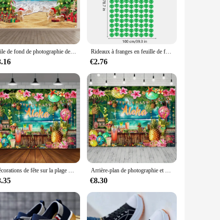
s of frequent use. The wrinkle-resistant fabric ensures that
. The ease of cleaning makes these decorations a practical
Toile de fond de photographie de plage hawaïenne, toile de fond de photo de Noël tropical en polyester, arbre de Noël, Mele Kalikimaka
Rideaux à franges en feuille de feuilles de palmier tropicales vertes, toile de fond photo de fête hawaïenne, décorations de fête dans la jungle tropicale, 1 m x 2m
8.16
€2.76
 different event requirements. Whether you're looking to
o any setting. The festive design and style of our toile de
g them a must-have for any wholesale vendor or supplier.
Décorations de fête sur la plage hawaïenne, fournitures de fête à la piscine d'été tropical, accessoires décoratifs inclus, décors de photo de fête
Arrière-plan de photographie et décorations de pieds, fournitures de fête, piscine de plage d'été, avec profitabilité ha
8.35
€8.30