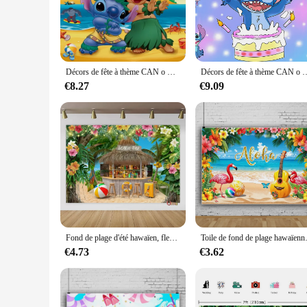
your guests and create a lasting impression.
**Durable and Easy to Use**
Crafted from high-quality polyester, our toile de fond Hawai 
your decorations maintain their pristine appearance, while th
choice for both professional and personal use, allowing you
Décors de fête à thème CAN o & Stitch de dessin animé, studio photo, Hawai Hula, fête d'anniversaire d'été pour filles, arrière-plans de photographie personnalisés
Décors de fête à thème CAN o & Stitch de dessin animé, studio photo, Hawai Hula, fête d'anniver
**Tailored for Every Occasion**
€8.27
€9.09
Understanding the diverse needs of our customers, our toile 
create a grand backdrop for a photo booth or seeking a stateme
fond Hawai decorations are not only limited to Hawaiian-the
Fond de plage d'été hawaïen, fleurs de bord de mer tropical, rentabilité ha Luau, océan, planche de surf de mer, fête de vacances, décor de toile de fond d'anniversaire
Toile de fond de plage hawaïenne d'été, fleur
€4.73
€3.62