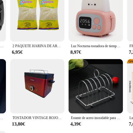
st printer toaster is an excellent choice. It's not just a kitchen accessory; it's
ight. It's a gift that speaks to the creative spirit and adds a personal touch to a
Máquina tostadora eléctrica de 2 rebanadas, 750W, bandeja extraíble para migas, ajuste de tostada de 6 sombras, compacta para tostar Waffles de pastelería de hojaldre
2 PAQUETE HARINA DE ARVEJA TOSTADA 500G.AMERICA
Luz Nocturna tostadora de tiempo, luz de cabecera de alto nivel de apariencia, Linda luz para dormir, mini reloj despertador de dibujos animados, 1pc
6,95€
8,97€
7
 tostado de dibujos animados para niños, monedero, bolsa de auriculares, bolsa de llave de moneda, bolsa de muñeca colgante, cumpleaños
TOSTADOR VINTAGE ROJO VERTICAL 2 REBANADAS, CONTROL ELECTRÓNICO DE TOSTADO, CENTRADO AUTOMÁTICO DE LAS TOSTADAS, POTENCIA 850W, APAGADO AUTOMÁTICO, FUNCIÓN DE DESCONGELACIÓN -CALENTAMIENTO Y PARADA, REJILLA CALIENTA PANECILLOS INTEGRADA
Estante de acero inoxidable para pan tostado, soporte para restaurante y hogar, 6 rebanadas, herramienta de exhibición de alimentos, accesorios chen
13,80€
4,39€
7