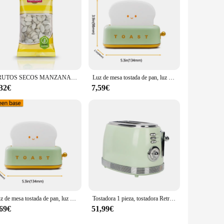
 a conversation starter. Whether you're shopping for a friend,
ny breakfast. With its ability to print custom designs, it's a
FRUTOS SECOS MANZANARES PIPA CALABAZA CON CASCARA TOSTADA - 8 UNIDADES -
Luz de mesa tostada de pan, luz nocturna creativa, lámpara Led recargable por USB, decoración de vacaciones, dormitorio de bebé para regalo de cumpleaños
,32€
7,59€
Luz de mesa tostada de pan, luz nocturna creativa, lámpara Led recargable por USB, decoración de vacaciones, dormitorio de bebé para regalo de cumpleaños
Tostadora 1 pieza, tostadora Retro brillante de acero inoxidable, multifunción para el hogar, calefacción para desayuno, sándwich, pan tostado
,69€
51,99€