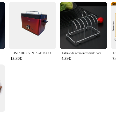
 tostado de dibujos animados para niños, monedero, bolsa de auriculares, bolsa de llave de moneda, bolsa de muñeca colgante, cumpleaños
TOSTADOR VINTAGE ROJO VERTICAL 2 REBANADAS, CONTROL ELECTRÓNICO DE TOSTADO, CENTRADO AUTOMÁTICO DE LAS TOSTADAS, POTENCIA 850W, APAGADO AUTOMÁTICO, FUNCIÓN DE DESCONGELACIÓN -CALENTAMIENTO Y PARADA, REJILLA CALIENTA PANECILLOS INTEGRADA
Estante de acero inoxidable para pan tostado, soporte para restaurante y hogar, 6 rebanadas, herramienta de exhibición de alimentos, accesorios chen
13,80€
4,39€
7
ra vino mejoran sabor del vino Elaboración casera vino