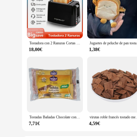
Tostadora con 2 Ranuras Cortas Extraanchas, 7 Niveles de Tostado, Función Recalentar, Descongelar y Cancelar, Libre de BPA, Diseño exclusivo, Color Negro, 750 W
Juguetes de peluche de pan
18,00€
1,38€
Tostadas Bañadas Chocolate con Leche Noglut Sin Gluten 102g Santiveri
virutas roble francés tostado medio pa
7,71€
4,59€