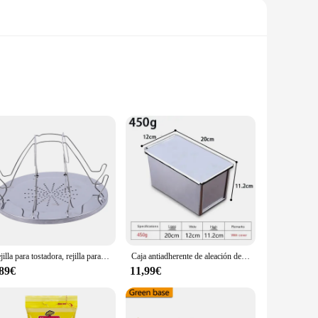
ish appliance is not just a toaster; it's a canvas for your
aster allows you to print custom messages or images onto your
Rejilla para tostadora, rejilla para tostadas portátil Simple de acero inoxidable, tostadora para acampar al aire libre, parrilla portátil plegable, parrilla multiusos para estufa
Caja antiadherente de aleación de aluminio para hornear Pan, bandeja para Pan, molde para pasteles con tapa, color negro, 250g/450g/600g/750g/900g
,89€
11,99€
se or as a unique gift, this toaster is designed to cater to
 choice for those with limited counter space or who are