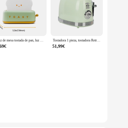
Luz de mesa tostada de pan, luz nocturna creativa, lámpara Led recargable por USB, decoración de vacaciones, dormitorio de bebé para regalo de cumpleaños
Tostadora 1 pieza, tostadora Retro brillante de acero inoxidable, multifunción para el hogar, calefacción para desayuno, sándwich, pan tostado
,69€
51,99€