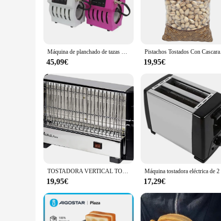
The Centro de máquinas toast printer toaster is a marvel of m
appliance not only toasts your bread to perfection but also 
addition to any kitchen, from home to commercial settings.
**Reliable Performance and Versatility**
Máquina de planchado de tazas portátil, tostadora de tazas Horizontal de transferencia de calor, máquina de Impresión de tazas, tostadora de tazas de concha
Pistachos To
Crafted with the user in mind, the Centro de máquinas toast pr
45,09€
19,95€
also be used to warm up pastries, bagels, and more. The sturd
households and bustling cafes alike.
**Designed for Convenience and Style**
The Centro de máquinas toast printer toaster is not just a kit
take up unnecessary counter space. The toaster's functionalit
stock up on high-quality kitchenware or an individual lookin
TOSTADORA VERTICAL TODOPAN TOSTADOR 750W 4 REBANADAS TOSTADAS FACIL LIMPIEZA
19,95€
17,29€