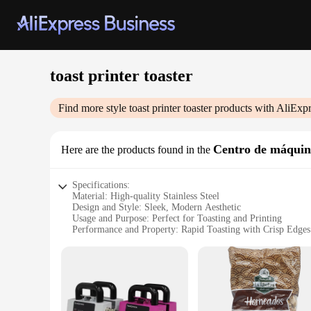
toast printer toaster
Find more style
toast printer toaster
products with AliExpr
Centro de máquin
Here are the products found in the
Specifications:
Material: High-quality Stainless Steel
Design and Style: Sleek, Modern Aesthetic
Usage and Purpose: Perfect for Toasting and Printing
Performance and Property: Rapid Toasting with Crisp Edges
Parts and Accessories: Includes Toast Printer Attachment
Applicable People: Ideal for Home or Commercial Use
Features:
|Vendors|
**Effortless Toasting and Customization**