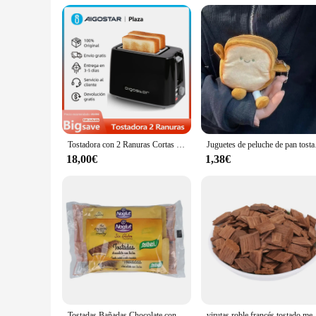
Tostadora con 2 Ranuras Cortas Extraanchas, 7 Niveles de Tostado, Función Recalentar, Descongelar y Cancelar, Libre de BPA, Diseño exclusivo, Color Negro, 750 W
Juguetes de peluche de pan
18,00€
1,38€
Tostadas Bañadas Chocolate con Leche Noglut Sin Gluten 102g Santiveri
virutas roble francés tostado medio pa