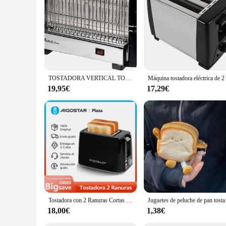
**A Gift That's Sure to Impress**
Looking for a gift that's both practical and memorable? The toa
family member, or a special someone, this toaster is sure to del
unique gift that's sure to stand out and be cherished.
TOSTADORA VERTICAL TODOPAN TOSTADOR 750W 4 REBANADAS TOSTADAS FACIL LIMPIEZA
19,95€
17,29€
Tostadora con 2 Ranuras Cortas Extraanchas, 7 Niveles de Tostado, Función Recalentar, Descongelar y Cancelar, Libre de BPA, Diseño exclusivo, Color Negro, 750 W
Juguetes de peluche de pan
18,00€
1,38€