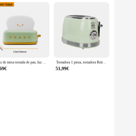
Luz de mesa tostada de pan, luz nocturna creativa, lámpara Led recargable por USB, decoración de vacaciones, dormitorio de bebé para regalo de cumpleaños
Tostadora 1 pieza, tostadora Retro brillante de acero inoxidable, multifunción para el hogar, calefacción para desayuno, sándwich, pan tostado
,69€
51,99€