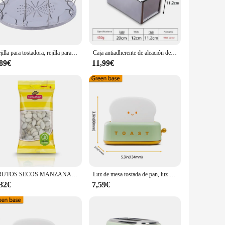
innovative toast printing feature. This sleek stainless steel
 printer attachment is simple to use, making it an excellent
Rejilla para tostadora, rejilla para tostadas portátil Simple de acero inoxidable, tostadora para acampar al aire libre, parrilla portátil plegable, parrilla multiusos para estufa
Caja antiadherente de aleación de aluminio para hornear Pan, bandeja para Pan, molde para pasteles con tapa, color negro, 250g/450g/600g/750g/900g
ting system. Its versatility extends beyond toasting, as it can
,89€
11,99€
onal and professional use, catering to the needs of busy
th any kitchen decor, while its compact size ensures it doesn't
tchen setup. Whether you're a wholesale vendor looking to
 appreciates convenience and style.
FRUTOS SECOS MANZANARES PIPA CALABAZA CON CASCARA TOSTADA - 8 UNIDADES -
Luz de mesa tostada de pan, luz nocturna creativa, lámpara Led recargable por USB, decoración de vacaciones, dormitorio de bebé para regalo de cumpleaños
,32€
7,59€