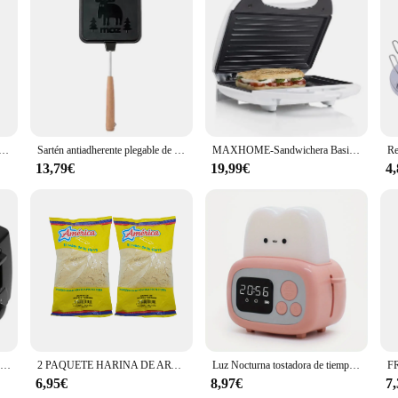
gs a personal touch to your morning routine. It's not just a toaster; it's a creat
pecial occasion or just looking to add a fun element to your meals, this toaster
stados Con Cascara - Bolsa Kilo - Pistacho Tostado La Albufera
Sartén antiadherente plegable de doble cara para Pan, tostada, máquina de desayuno, Waffle, panqueques, suministros de cocina
MAXHOME-Sandwichera Basic Home 700-800 W, ideales paracalentar y tostar cualquier tipo de pan.
its user-friendly interface and easy-to-follow instructions. The included USB ca
13,79€
19,99€
4
y, while the sleek design blends seamlessly with any kitchen decor. The ink ca
 but also a fantastic gift for friends, family, or even clients. It's a unique and
ional item that can be customized with your brand's logo or message, making it 
r searching for a unique gift, the Toast Printer Toaster is the perfect choice. W
 to their breakfast.
Máquina tostadora eléctrica de 2 rebanadas, 750W, bandeja extraíble para migas, ajuste de tostada de 6 sombras, compacta para tostar Waffles de pastelería de hojaldre
2 PAQUETE HARINA DE ARVEJA TOSTADA 500G.AMERICA
Luz Nocturna tostadora de tiempo, luz de cabecera de alto nivel de apariencia, Linda luz para dormir, mini reloj despertador de dibujos animados, 1pc
6,95€
8,97€
7