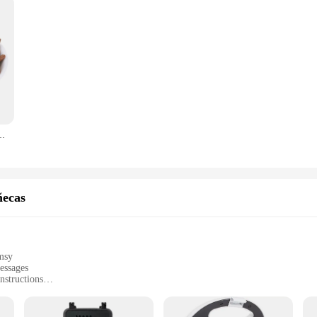
ra vino mejoran sabor del vino Elaboración casera vino
ñecas
imsy
essages
nstructions
and a USB cable for easy setup
 snacking