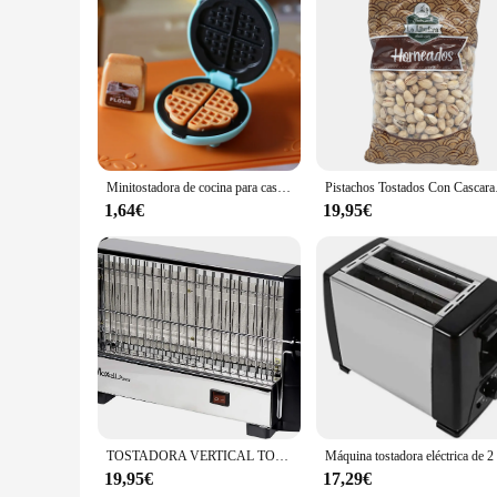
Features:
|Wholesale|Vendors|
**Creative Toast Customization**
The Toast Printer Toaster is a unique kitchen gadget that brin
simple drawings on your toast. Whether you're celebrating a s
themselves through food.
**Ease of Use and Maintenance**
Minitostadora de cocina para casa de muñecas, horno eléctrico de bolsillo, juguete en miniatura, 1 piezas
Pistachos To
Setting up the Toast Printer Toaster is a breeze, thanks to 
1,64€
19,95€
your designs. The ABS plastic construction ensures durabilit
a hassle-free process.
**Ideal for Gifting and Business**
This toaster is not only a delightful addition to your kitchen
businesses, the Toast Printer Toaster is an excellent promot
impression.
Whether you're looking to add a personal touch to your meals o
sure to be a hit with anyone who loves to add a personal flair
TOSTADORA VERTICAL TODOPAN TOSTADOR 750W 4 REBANADAS TOSTADAS FACIL LIMPIEZA
19,95€
17,29€