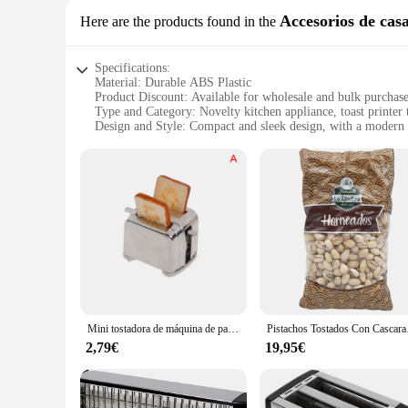
Accesorios de cas
Here are the products found in the
Specifications:
Material: Durable ABS Plastic
Product Discount: Available for wholesale and bulk purchas
Type and Category: Novelty kitchen appliance, toast printer 
Design and Style: Compact and sleek design, with a modern
Usage and Purpose: Print custom messages or images onto to
Typical Adaptive Scenario: Perfect for personal use or as a u
Shape or Size or Weight or Quantity: Compact size, lightwei
Performance and Property: Efficient heating elements for ev
Parts and Accessories: Includes a toast printer toaster and a 
Features:
|Wholesale|Vendors|
**Unleash Creativity in the Kitchen**
The toast printer toaster is a quirky and fun addition to any 
creativity. Whether you're celebrating a special occasion or
toast. With its sleek design and user-friendly interface, it's
Mini tostadora de máquina de pan a escala 1/12, tostada, accesorios de casa de muñecas en miniatura, decoración de casas de muñecas lindas
Pistachos To
**Versatile and Convenient**
2,79€
19,95€
The toast printer toaster is more than just a kitchen gadget; it
both the amateur chef and the seasoned cook. Its compact siz
always on the go. The toaster's efficient heating elements ens