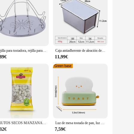
ive tool that allows you to print messages, images, or even
 is the perfect accessory for anyone who loves to express
Rejilla para tostadora, rejilla para tostadas portátil Simple de acero inoxidable, tostadora para acampar al aire libre, parrilla portátil plegable, parrilla multiusos para estufa
Caja antiadherente de aleación de aluminio para hornear Pan, bandeja para Pan, molde para pasteles con tapa, color negro, 250g/450g/600g/750g/900g
ble makes it simple to connect to your computer and upload
,89€
11,99€
rtridge is designed for easy replacement, making maintenance
 memorable present that stands out from the ordinary. For
a creative way to engage with customers and leave a lasting
ith its whimsical design and practical functionality, it's
FRUTOS SECOS MANZANARES PIPA CALABAZA CON CASCARA TOSTADA - 8 UNIDADES -
Luz de mesa tostada de pan, luz nocturna creativa, lámpara Led recargable por USB, decoración de vacaciones, dormitorio de bebé para regalo de cumpleaños
,32€
7,59€