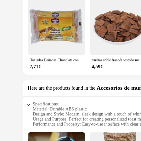
Tostadas Bañadas Chocolate con Leche Noglut Sin Gluten 102g Santiveri
virutas roble francés tostado medio pa
7,71€
4,59€
Accesorios de mu
Here are the products found in the
Specifications:
Material: Durable ABS plastic
Design and Style: Modern, sleek design with a touch of wh
Usage and Purpose: Perfect for creating personalized toast m
Performance and Property: Easy-to-use interface with clear i
Parts and Accessories: Includes a bread slot, ink cartridge, 
Applicable Scenario: Ideal for breakfast, brunch, or anytime