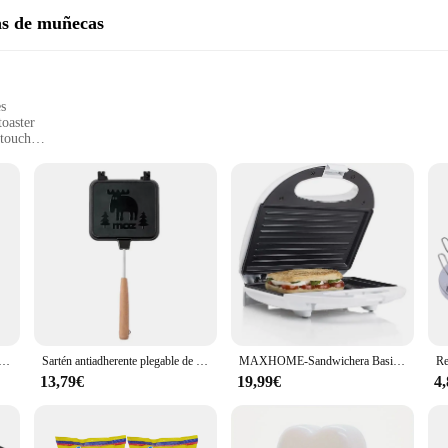
as de muñecas
es
toaster
 touch
ast
nique gift
ght, and easy to handle
en toasting
set of customizable templates
kitchen, offering a novel way to personalize your breakfast. This compact and styl
 simply want to add a personal touch to your morning meal, the toast printer to
 a must-have for anyone looking to add a dash of whimsy to their daily routine.
stados Con Cascara - Bolsa Kilo - Pistacho Tostado La Albufera
Sartén antiadherente plegable de doble cara para Pan, tostada, máquina de desayuno, Waffle, panqueques, suministros de cocina
MAXHOME-Sandwichera Basic Home 700-800 W, ideales paracalentar y tostar cualquier tipo de pan.
13,79€
19,99€
4
's a versatile tool that can be used in a variety of settings. Perfect for personal u
e and lightweight design make it easy to store and transport, making it an ideal
ure that your toast is evenly toasted, every time.