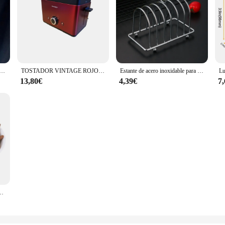
 tostado de dibujos animados para niños, monedero, bolsa de auriculares, bolsa de llave de moneda, bolsa de muñeca colgante, cumpleaños
TOSTADOR VINTAGE ROJO VERTICAL 2 REBANADAS, CONTROL ELECTRÓNICO DE TOSTADO, CENTRADO AUTOMÁTICO DE LAS TOSTADAS, POTENCIA 850W, APAGADO AUTOMÁTICO, FUNCIÓN DE DESCONGELACIÓN -CALENTAMIENTO Y PARADA, REJILLA CALIENTA PANECILLOS INTEGRADA
Estante de acero inoxidable para pan tostado, soporte para restaurante y hogar, 6 rebanadas, herramienta de exhibición de alimentos, accesorios chen
13,80€
4,39€
7
ra vino mejoran sabor del vino Elaboración casera vino