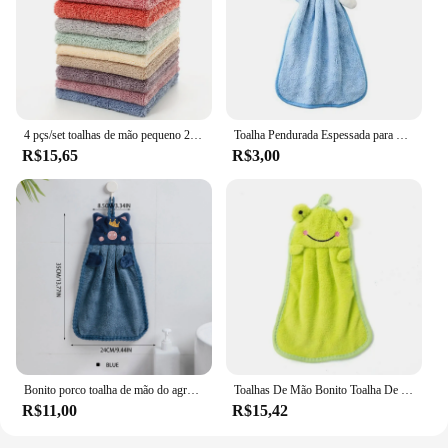
4 pçs/set toalhas de mão pequeno 25x25cm coral velo cor sólida rosto toalha para crianças boa absorção água prato toalha
Toalha Pendurada Espessada para Cozinha, Toalha De Casa
R$15,65
R$3,00
Bonito porco toalha de mão do agregado familiar coral veludo toalhas de terry para o banheiro cozinha macio pendurado loops absorvente de secagem rápida toalha
Toalhas De Mão Bonito Toalha De Mão De Cozinha Banheiro Toalha De Mão Super Absorvente De Microfibra Toalha De Limpeza De Louça De Alta Eficiência
R$11,00
R$15,42