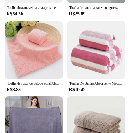
Toalha descartável para viagens, removedor de maquiagem, removedor de maquiagem, algodão macio, molhado e seco, 100pcs
Toalha de banho absorvente grossa, Toalha macia para casa, 1 Pc
R$54,56
R$25,89
Toalha de rosto de veludo coral Absorvente de microfibra Toalha de mão quadrada de alta densidade Toalhetes de limpeza rápida Suprimentos de lenço limpo
Toalha De Banho Absorvente Macia Para Casa, Toalha De Rosto Espessada, 1 Pc
R$8,88
R$10,45