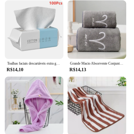
Toalhas faciais descartáveis extra grossas, Suave e Absorvente, Toalhetes removedores de maquiagem de algodão
Grande Macio Absorvente Conjunto De Toalhas De Banho, Constelação De Toalha De Banho, Lençóis De Banho Bordados, 70x140cm
R$14,10
R$14,13