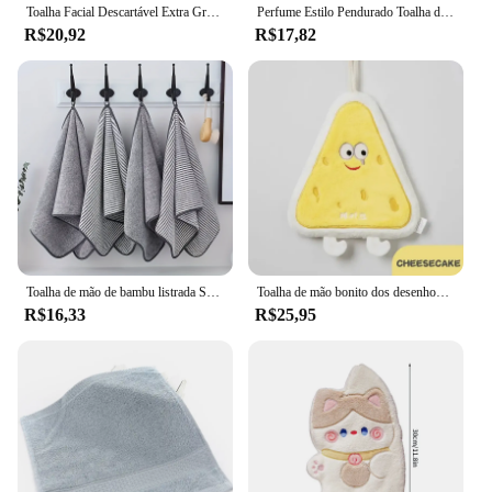
Toalha Facial Descartável Extra Grossa, Algodão Absorvente, Removedor de Maquiagem, Wipe Household Face Towel
Perfume Estilo Pendurado Toalha de Mão, Banheiro Cozinha Espessada Flor Absorvente Toalha, Toalha de Mão Criativa de Secagem Rápida
R$20,92
R$17,82
Toalha de mão de bambu listrada Skin-Friendly, secagem rápida, super macia, absorvente, toalha de banho para banheiro doméstico, 35x75cm, 1 pc
Toalha de mão bonito dos desenhos animados pano de secagem de cozinha três camadas lenço de lã engrossado secagem rápida estilo coreano
R$16,33
R$25,95