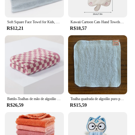
Soft Square Face Towel for Kids, 100% Algodão, Toalha de Mão, Face Wash, Child Washcloth, Pure Absorvente, Facial Care, Home, 34x34cm
Kawaii Cartoon Cats Hand Towels, Toalha de limpeza pendurada, Pano suspenso macio absorvente, Acessórios de cozinha, Suprimentos de banheiro
R$12,21
R$18,57
Battilo-Toalhas de mão de algodão xadrez, absorvente macio, limpeza diária, toalha facial, padrão leve, banho, ginásio, cozinha
Toalha quadrada de algodão puro para crianças, toalha pequena branca, limpeza doméstica, jardim de infância, venda quente, atacado, 10pcs, 20x20cm
R$26,59
R$15,59