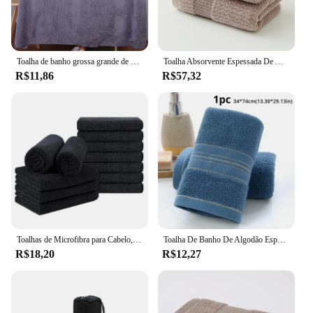
Toalha de banho grossa grande de microfibra absorvente e secagem rápida, multifuncional, natação, fitness, esportes, salão de beleza
Toalha Absorvente Espessada De Algodão Puro, Toalha De Rosto Seco Rápido, Toalha Macia, Tamanho Veja Abaixo, 2 Toalhas
R$11,86
R$57,32
Toalhas de Microfibra para Cabelo, Toalha à Prova de Alvejante, Preto, Casa, Hotel, Salão de beleza, Estilista, 5,2 Pcs
Toalha De Banho De Algodão Espessado Aumenta A Absorção De Água Adulto Toalha De Banho Cor Sólida De Seda Dourada Suave Rosto Toalha
R$18,20
R$12,27