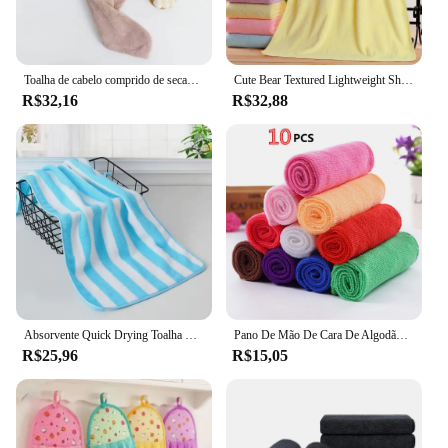
Toalha de cabelo comprido de secagem rápida para mulheres, boné de banho macio com microfibra, chapéu de banho
Cute Bear Textured Lightweight Shower Towel, Microfiber Absorbent Bath Towel, Super Fine, Beach Essentials, Suprimentos do banheiro, 1Pc
R$32,16
R$32,88
Absorvente Quick Drying Toalha De Banho Conjuntos, Listras, Mão Face Suave, Microfibra De Banheiro, Natação, Adultos, 35x75cm
Pano De Mão De Cara De Algodão De Fibra Macia, Toalhetes De Banho Práticos, Pano De Mão De Praia, Acessórios De Banheiro De Casa, 10Pcs
R$25,96
R$15,05