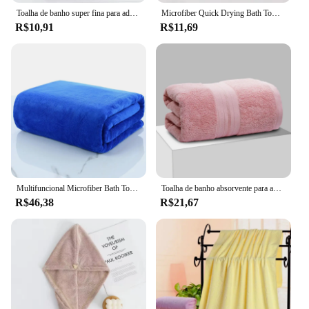
Toalha de banho super fina para adultos Tampão de cabelo seco, Toalhas esportivas para banheiro, Turbante macio para secagem de cabelo Miss Serviettes Face Wet
Microfiber Quick Drying Bath Towels Sets para adultos, listras simples, absorvente, macio, rosto, mão, banheiro, nadar
R$10,91
R$11,69
Multifuncional Microfiber Bath Towel, Absorvente e Secagem Rápida, Natação e Fitness Sports, Beauty Salon Towel
Toalha de banho absorvente para adultos, Toalha de cor pura, Suave e secagem rápida, Toalha Super Macia, 100% Algodão
R$46,38
R$21,67