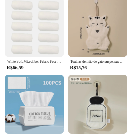
White Soft Microfiber Fabric Face Toalha, Toalha de limpeza multifuncional portátil, Panos de lavagem, Toalhas de mão, Toalha de banho do hotel, 10 pcs
Toalhas de mão de gato suspensas criativas, Pano de cozinha, Absorção de água, Toalha De Banho, Pano De Veludo Coral, Ferramentas De Limpeza Doméstica
R$66,59
R$15,76