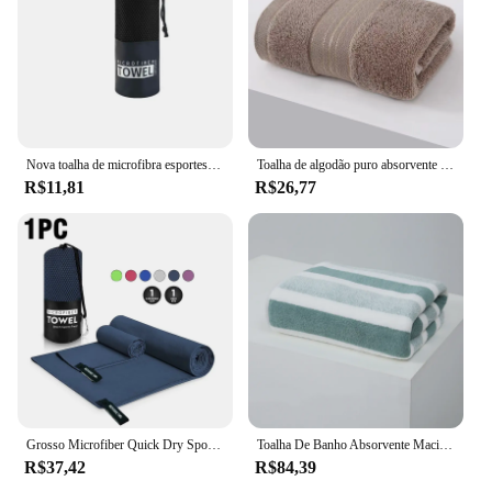
Nova toalha de microfibra esportes de secagem rápida super absorvente toalha de acampamento super macio e leve ginásio natação yoga toalha de praia
Toalha de algodão puro absorvente espesso, Toalha de rosto seca rápida, Roupão de secagem rápida, Secagem de têxteis domésticos, 1 Pc, 2 Pcs, 3Pcs
R$11,81
R$26,77
Grosso Microfiber Quick Dry Sports Towel, Toalha de Praia, Exterior, Viagem, Ginástica, Fitness, Corrida, Natação, Yoga, Naturehike, Mar, Big
Toalha De Banho Absorvente Macia Para Casa, Toalha De Rosto Espessada, 1 Pc
R$37,42
R$84,39