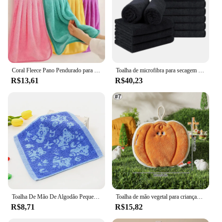
Coral Fleece Pano Pendurado para Cozinha, Toalhas de Mão, Guardanapos Absorventes, Suprimentos de Banheiro Doméstico, Roupão Têxtil Jardim, 2 PCs, 4PCs
Toalha de microfibra para secagem de cabelo, toalhas pretas para salão, convidado usado, estilista para hotel resort e spa, 5 PCs, 10PCs
R$13,61
R$40,23
Toalha De Mão De Algodão Pequeno Quadrado Washcloth garoto Jacquard Plain Water Absorbent crianças Limpe Mouth presentes por atacado
Toalha de mão vegetal para crianças, Limpe o lenço, Toalha pendurada, Macio, Cozinha, Banheiro, Pano, Bonito, Pano de prato
R$8,71
R$15,82