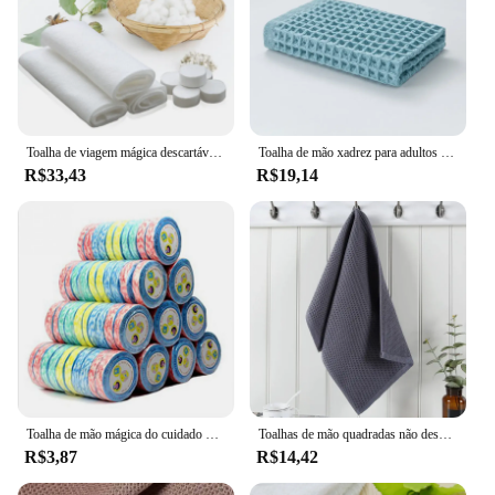
Toalha de viagem mágica descartável, algodão ao ar livre, não tecido, toalha de rosto comprimida, pano de tablet, máscara de tecido
Toalha de mão xadrez para adultos e crianças, cuidado facial, toalha mágica para banheiro, toalha de waffle esportiva 100% algodão, 34x74cm, 1pc, novo, 2020
R$33,43
R$19,14
Toalha de mão mágica do cuidado da cara da tela não tecida do curso portátil de 10 pces mini para esportes exteriores toalha comprimida descartável de tracvel
Toalhas de mão quadradas não descartáveis, 100% algodão, treliça favo de mel, xadrez, cuidado facial, magia, banheiro, esporte, casa de banho, 34x34cm, novo
R$3,87
R$14,42