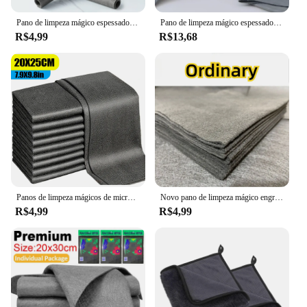
Pano de limpeza mágico espessado, Toalha limpa de vidro de microfibra, Rags laváveis reutilizáveis para cozinha, Lint-free, 1 Pc, 10Pcs
Pano de limpeza mágico espessado, Pano de microfibra para uso geral, Limpeza de vidro reutilizável, Auto Windows, Espelho da cozinha sem fiapos
R$4,99
R$13,68
Panos de limpeza mágicos de microfibra reutilizáveis, lavar trapos, toalha limpa de vidro, trapos laváveis sem fiapos, 1 pc, 3 pcs, 5 pcs, 10pcs
Novo pano de limpeza mágico engrossado, toalha limpa de vidro de microfibra, pano de limpeza reutilizável lavável sem fiapos para carro de vidro de cozinha
R$4,99
R$4,99