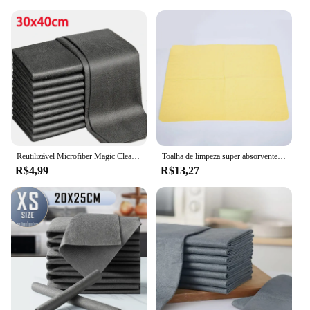
Reutilizável Microfiber Magic Cleaning Panos, Lavar Trapos, Espelho da Janela do Carro Limpe Toalhas, Ferramentas Limpas de Cozinha Doméstica, 1Pc, 10 Pcs
Toalha de limpeza super absorvente do carro, Toalhas de camurça camurça, Pano de lavagem mágica, Limpeza de escova
R$4,99
R$13,27