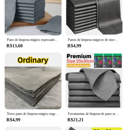
Pano de limpeza mágico espessado, Pano de microfibra para uso geral, Limpeza de vidro reutilizável, Auto Windows, Espelho da cozinha sem fiapos
Panos de limpeza mágicos de microfibra reutilizáveis, lavar trapos, toalha limpa de vidro, trapos laváveis sem fiapos, 1 pc, 3 pcs, 5 pcs, 10pcs
R$13,68
R$4,99
Novo pano de limpeza mágico engrossado, toalha limpa de vidro de microfibra, pano de limpeza reutilizável lavável sem fiapos para carro de vidro de cozinha
Ferramentas de limpeza de pano mágico espessadas, reutilizáveis, sem rastreamento, microfibra, lavando trapos, limpeza de vidro, toalhas para carro, janela, espelhos
R$4,99
R$21,21