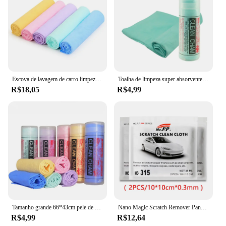
Escova de lavagem de carro limpeza super absorvente toalha mágica cuidados com o automóvel camurça toalhas de limpeza do carro pano de lavagem
Toalha de limpeza super absorvente do carro, Toalhas de camurça camurça, Pano de lavagem mágica, Limpeza de escova
R$18,05
R$4,99
Tamanho grande 66*43cm pele de veado carro limpar suprimentos de limpeza pva toalha de pele de veado barril montado grande toalha de carro
Nano Magic Scratch Remover Pano, Reparação multiúso do risco, Nano pano para pintura do carro, Atualizado
R$4,99
R$12,64