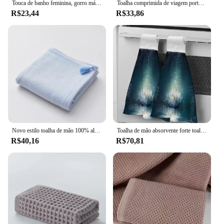
Touca de banho feminina, gorro mágico de secagem rápida para banho
Toalha comprimida de viagem portátil, tecido não tecido, Hotel Mini descartável, Face Care, toalha de mão mágica para esportes ao ar livre, 10pcs por conjunto
R$23,44
R$33,86
Novo estilo toalha de mão 100% algodão puro adulto toalha cuidados faciais toalha mágica 1 pçs 34x70cm toalha
Toalha de mão absorvente forte toalha de mão de cozinha de superfície de água de lótus mágico na sala de lavagem toalha de lenço
R$40,16
R$70,81