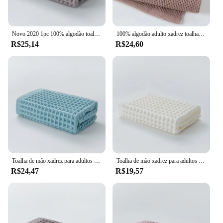
Novo 2020 1pc 100% algodão toalhas de mão para adultos e crianças xadrez toalha de mão cuidados com o rosto magia banheiro esporte waffle toalha 34x74cm
100% algodão adulto xadrez toalha de mão tratamento facial magia banheiro esportes waffle toalha 1 pedaço de 35x35 cm toalha quadrada
R$25,14
R$24,60
Toalha de mão xadrez para adultos e crianças, cuidado facial, toalha mágica, toalha waffle esportiva, 100% algodão, 34x74cm, novo, 1pc, 2023
Toalha de mão xadrez para adultos e crianças, cuidado facial, toalha mágica para banheiro, toalha de waffle esportiva 100% algodão, 34x74cm, 1pc, novo, 2020
R$24,47
R$19,57