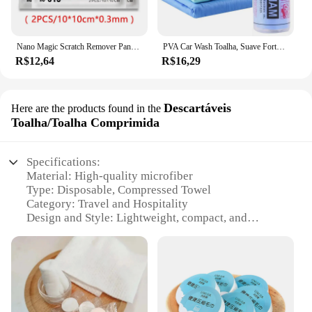
Nano Magic Scratch Remover Pano, Reparação multiúso do risco, Nano pano para pintura do carro, Atualizado
PVA Car Wash Toalha, Suave Forte Absorvente Cleaner, Cuidados Auto Pano de Limpeza, Secagem Do Cabelo Deerskin Toalhas, Acessórios Do Carro, 43x32cm
R$12,64
R$16,29
Descartáveis
Here are the products found in the
Toalha/Toalha Comprimida
Specifications:
Material: High-quality microfiber
Type: Disposable, Compressed Towel
Category: Travel and Hospitality
Design and Style: Lightweight, compact, and
portable
Usage and Purpose: Ideal for hotels, resorts, and
travelers
Performance and Property: Super absorbent, quick-
drying
Parts and Accessories: Available in sets