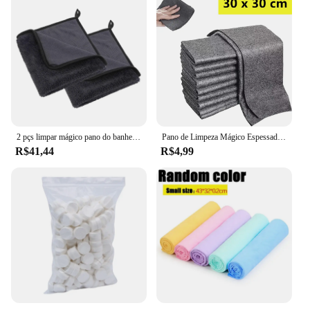
2 pçs limpar mágico pano do banheiro 40x60cm microfibra torcido pano toalha de carro secagem grande tudo em torno de toalhas de limpeza
Pano de Limpeza Mágico Espessado, Pano De Microfibra Sem Raia, Pano De Vidro Reutilizável para Cozinhas e Carros, 3 PCs, 5 PCs, 10 PCs
R$41,44
R$4,99