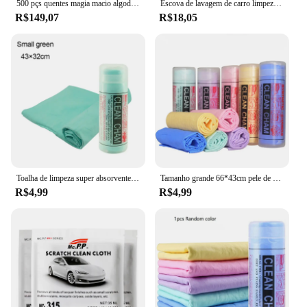
500 pçs quentes magia macio algodão descartável comprimido toalha toalhetes tablet viagem moeda tecido toalha mágica para a beleza em casa ao ar livre
Escova de lavagem de carro limpeza super absorvente toalha mágica cuidados com o automóvel camurça toalhas de limpeza do carro pano de lavagem
R$149,07
R$18,05
Toalha de limpeza super absorvente do carro, Toalhas de camurça camurça, Pano de lavagem mágica, Limpeza de escova
Tamanho grande 66*43cm pele de veado carro limpar suprimentos de limpeza pva toalha de pele de veado barril montado grande toalha de carro
R$4,99
R$4,99