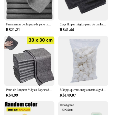
Ferramentas de limpeza de pano mágico espessadas, reutilizáveis, sem rastreamento, microfibra, lavando trapos, limpeza de vidro, toalhas para carro, janela, espelhos
2 pçs limpar mágico pano do banheiro 40x60cm microfibra torcido pano toalha de carro secagem grande tudo em torno de toalhas de limpeza
R$21,21
R$41,44
Pano de Limpeza Mágico Espessado, Pano De Microfibra Sem Raia, Pano De Vidro Reutilizável para Cozinhas e Carros, 3 PCs, 5 PCs, 10 PCs
500 pçs quentes magia macio algodão descartável comprimido toalha toalhetes tablet viagem moeda tecido toalha mágica para a beleza em casa ao ar livre
R$4,99
R$149,07