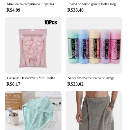
Mini toalha comprimida, Cápsulas descartáveis, Magic Face Care Tablet, Pano de viagem ao ar livre, Toalhetes de papel, 20 pcs, 50pcs
Toalha de banho grossa toalha mágica para o cabelo seco de microfibra toalha grossa pós banho banheiro
R$4,99
R$35,48
Cápsulas Descartáveis Mini Toalha Comprimida, Toalhas Mágicas, Tablet Face Care, Toalhetes De Pano De Viagem Ao Ar Livre, Tecido De Papel
Super absorvente toalha de lavagem de carro toalha de limpeza de toalhas de camurça de cuidados automáticos de limpeza de toalhas de lavagem de carro
R$8,17
R$23,02