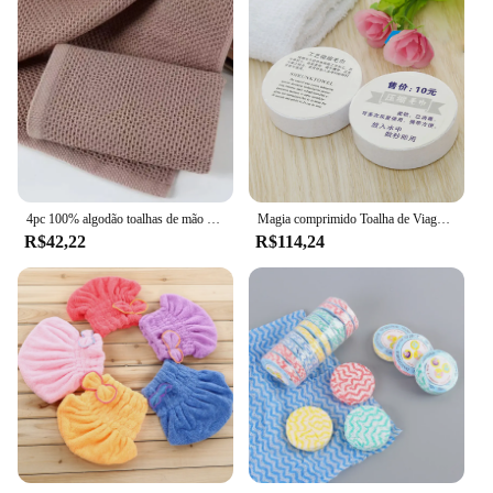
4pc 100% algodão toalhas de mão para adultos xadrez toalha de mão cuidados com o rosto magia esporte banheiro waffle toalha 35x35cm
Magia comprimido Toalha de Viagem, Toalha de rosto, Toalha de banho, tecidos umedecidos, água e molhado, descartável, algodão, 62x30cm, 6pcs
R$42,22
R$114,24