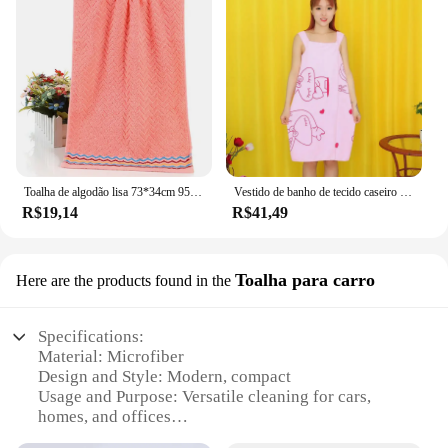
Toalha de algodão lisa 73*34cm 95g, toalha mágica listrada para mão/rosto, de spa, banheiro, praia, toalhas terry para adultos, frete grátis
Vestido de banho de tecido caseiro rápido feminino, roupão vestível, vestido de secagem rápida para senhora, pijamas mágicos, praia, spa
R$19,14
R$41,49
Toalha para carro
Here are the products found in the
Specifications:
Material: Microfiber
Design and Style: Modern, compact
Usage and Purpose: Versatile cleaning for cars,
homes, and offices
Typical Adaptive Scenario: Fits easily in car cup