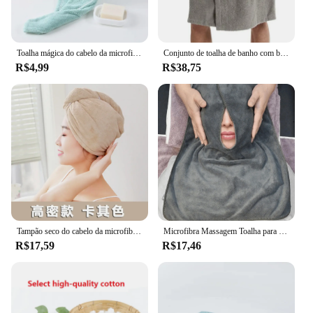
Toalha mágica do cabelo da microfibra para mulheres, secagem rápida, secador, envoltório, absorção principal, chapéu do banho da água
Conjunto de toalha de banho com bolso com fita mágica, design wearable para homens com chuveiro e banheiro, nova chegada 2022
R$4,99
R$38,75
Tampão seco do cabelo da microfibra para mulheres Toalha de secagem rápida Chapéu do envoltório do banho Magic Fast Drying Lavagem do cabelo Turbante de limpeza Ferramenta de banho
Microfibra Massagem Toalha para Salão de Beleza, U Forma Tratamento, Pescoço Facial Wrap Toalha, Spa Magic Tape Warmer, Custom Warmer
R$17,59
R$17,46