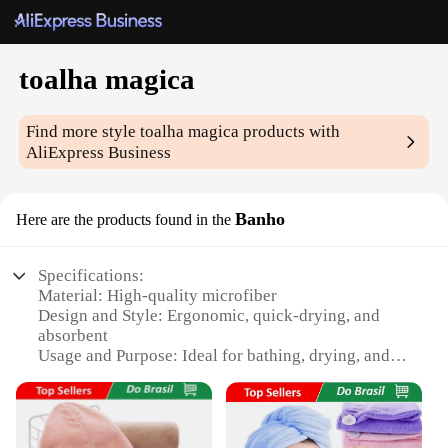
toalha magica
Find more style
toalha magica
products with
AliExpress Business
Banho
Here are the products found in the
Specifications:
Material: High-quality microfiber
Design and Style: Ergonomic, quick-drying, and
absorbent
Usage and Purpose: Ideal for bathing, drying, and
cleaning
Performance and Property: Durable and resistant to
fading
Shape or Size or Weight or Quantity: Available in