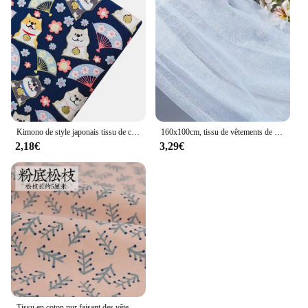
Kimono de style japonais tissu de coton bronzé, tissu Cheongsam d'impression de dorure pour patchwork, textile à la maison, matériel fait à la main
160x100cm, tissu de vêtements de scène en gaze d'estampage à chaud coloré, robe de pulvérisation d'or, fil de maille de poudre brillante argentée
2,18€
3,29€
Tissu en coton pur faisant des vêtements, fleur de Noël, automne et hiver, 140x50cm, nouveau