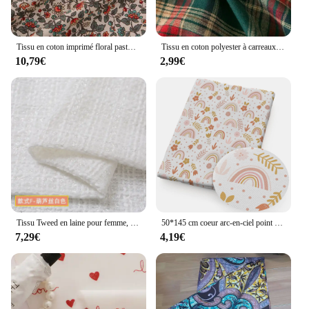
Tissu en coton imprimé floral pastChev, 150x100cm TJ9873, étoffe pour robes d'été exécutives, confection à la main
Tissu en coton polyester à carreaux pour la couture, l'optique moyenne, la jupe des dames, l'uniforme scolaire, les décorations de Noël
10,79€
2,99€
Tissu Tweed en laine pour femme, 1/2/3M, en Fiber, à carreaux, pour bricolage, manteau, vêtements, robe, couture faite à la main, automne et hiver
50*145 cm coeur arc-en-ciel point géométrique Polyester coton/pur coton tissu pour la couture de tissus Quilting tissus couture bricolage
7,29€
4,19€