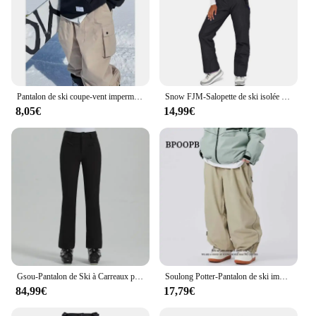
Pantalon de ski coupe-vent imperméable surdimensionné pour femme, pantalon cargo, bavoirs de sport de neige, extérieur, document ingent, FJSki 506
Snow FJM-Salopette de ski isolée pour femme, pantalon de snowboard, bretelles réglables, extérieur, hiver, nouveau
8,05€
14,99€
Gsou-Pantalon de Ski à Carreaux pour Femme, Coupe-Vent, Imperméable, artificiel astique, Degré, Chaud, Extérieur, Hiver, Neige, Nouveau
Soulong Potter-Pantalon de ski imperméable à une planche pour homme et femme, pantalon décontracté pour les activités de plein air, Oupilladt Fit
84,99€
17,79€