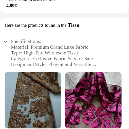
4,89€
Tissu
Here are the products found in the
Specifications:
Material: Premium Grand Luxe Fabric
Type: High-End Wholesale Tissu
Category: Exclusive Fabric Sets for Sale
Design and Style: Elegant and Versatile
Usage and Purpose: Ideal for Upscale Fashion and
Home Decor
Performance and Property: Durable and Luxurious
Features:
**Elegance Redefined**
Crafted from the finest Grand Luxe fabric, this tissu
is a testament to luxury and sophistication. Its
sumptuous texture and rich hues make it an
irresistible choice for those seeking to elevate their
fashion or home decor. The elegant design and style