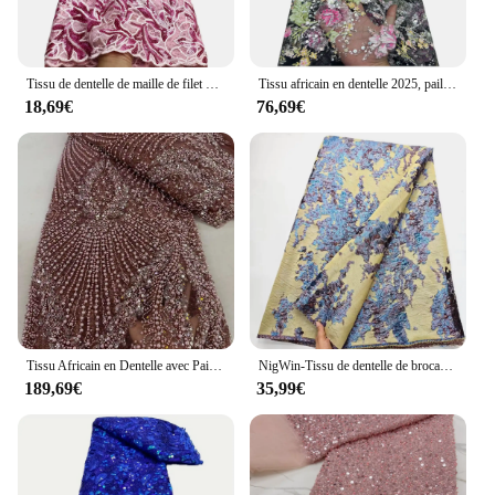
Tissu de dentelle de maille de filet perlé africain, paillettes de broderie de perles, dentelle de tulle français pour robe de soirée de mariage NigWin, 2.5 Yards, 2025
Tissu africain en dentelle 2025, paillettes, broderie de perles, pour marié, mariée nigériane, Tulle français de haute qualité, pour mariage
18,69€
76,69€
Tissu Africain en Dentelle avec Paillettes et Perles pour Femme, Haute Qualité, NigWin Français, ix, Nouvelle Collection 2024
NigWin-Tissu de dentelle de brocart africain, dentelle d'aviation Jacquard français, couture de bricolage, fête et gril, haute qualité, mode
189,69€
35,99€