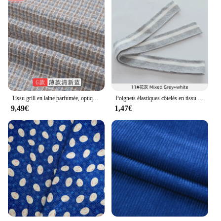
Tissu grill en laine parfumée, optique haut de gamme, tweed de laine, manteau émaillé, jupe habillée, tissu à coudre décliné bricolage, petit, 150cm x 50cm
Poignets élastiques côtelés en tissu tricoté pour pull, manchettes pour vêtements, jambes de pantalon, réparation sans couture, allongement, couture, accessoires de bricolage
9,49€
1,47€