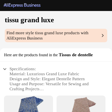
tissu grand luxe
Find more style
tissu grand luxe
products with
AliExpress Business
Tissus de dentelle
Here are the products found in the
Specifications:
Material: Luxurious Grand Luxe Fabric
Design and Style: Elegant Dentelle Pattern
Usage and Purpose: Versatile for Sewing and
Crafting Projects
Type and Category: Exquisite Embroidered Fabric
Performance and Property: Durable and Soft to
Touch
Shape or Size or Weight or Quantity: Available in