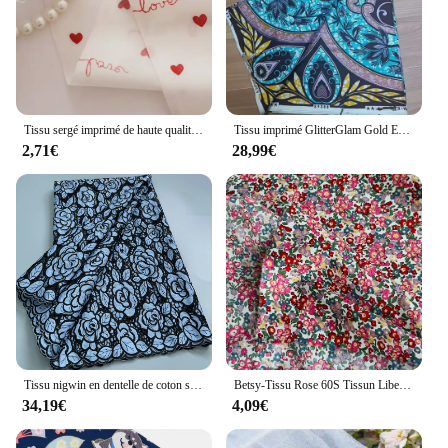
Tissu sergé imprimé de haute qualité avec coton, 160x50cm, motifs de fleurs, questionpour projets de couture bricolage grill
Tissu imprimé GlitterGlam Gold Embellished Ankara, Super Amazer Grand, Africain, NigWin, Avertir, group, Original, Couture, 100%
2,71€
28,99€
Tissu nigwin en dentelle de coton sec noir pour femmes, dentelle suisse brodée, robe de soirée africaine, haute qualité, A3841, 2024
Betsy-Tissu Rose 60S Tissun Liberty 100% Coton pour Enfants, Bébé, Couture de Robes Grill, Jupe, Bricolage, Fait Main, Patchwork, Mètre
34,19€
4,09€