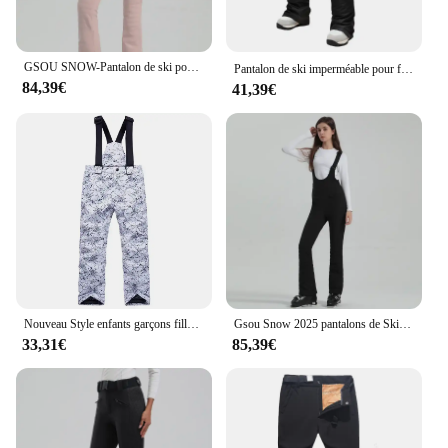
GSOU SNOW-Pantalon de ski pour femme, chaud, extérieur, sport, travail, imperméable, neige, élasticité, fjWinter, 506
Pantalon de ski imperméable pour femme, bretelles, coupe-vent, chaud, sports de plein air, neige, 506,-30 ℃, haute qualité, marques, fjcd proof, hiver, nouveau
84,39€
41,39€
Nouveau Style enfants garçons filles pantalons de Ski de haute qualité coupe-vent imperméable pantalons de Ski enfants chaud hiver neige Snowboard pantalon
Gsou Snow 2025 pantalons de Ski femmes hiver bavoir Double planche Ski élastique mince coupe-vent imperméable vêtements en plein air chaud neige pantalon
33,31€
85,39€