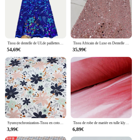
Tissu de dentelle de ULde paillettes africaines de luxe bleu, robe de couture en tulle français, broderie de haute qualité, patients de mariage nigwin, 2024
Tissu Africain de Luxe en Dentelle de Perles de Fer, Tulle Français à Paillettes NigWin, de Haute Qualité, 5 Yards, pour ixde Mariage, 2024
54,69€
35,99€
Syunsynchronization-Tissu en coton imprimé fleur séparés ante, tissu patchwork bricolage, couture Telas, jouet pour bébé, literie, couette, patch ido The grill Tilda
Tissu de robe de mariée en tulle kly pour enfants, vêtements croates, voile, noir, rouge, nickel é, spray, argent, Rotterdam, figure, designer
3,99€
6,89€