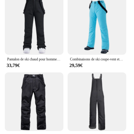
Pantalon de ski chaud pour homme et femme, optique d'hiver, coupe-vent, pantalon à bretelles imperméable, grande taille, haute qualité, fjSnow 506
Combinaisons de ski coupe-vent et imperméables pour hommes et femmes, combinaisons de snowboard chaudes, sports d'hiver
33,79€
29,59€