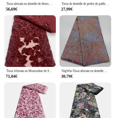
Tissu africain en dentelle de fleurs 3D, broderie française, maille avec paillettes, tulle nigwin pour la fête, dernier cri, compte 4121
Tissu de dentelle de perles de paillettes africaines de luxe pour mariage NigWin, tulle français, haute qualité, 2024
56,69€
27,99€
Tissu Africain en Mousseline de Soie et Dentelle Tulle pour Femme, Paillettes, Perles, Maille, Luxe Français, Vêtements de Soirée, Robes, NigWin
NigWin-Tissu africain en dentelle de tulle pour robe de soirée, organza guipure, brocart Jacquard, dentelle française pour mariage, haute qualité, RC0704, 2023
71,04€
30,79€