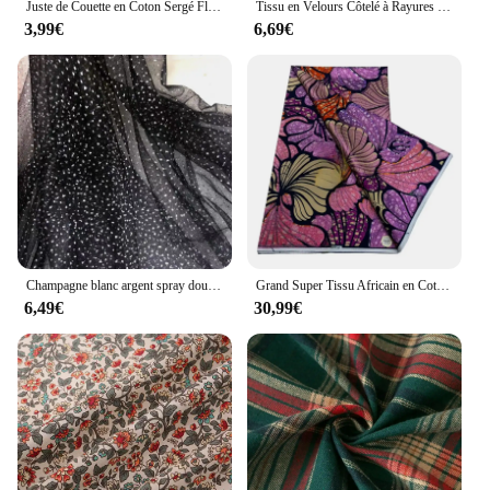
Juste de Couette en Coton Sergé Floral Frais, Fabrication de Vêtements de Bébé, Bricolage, Pyjama Nouveau-Né, Drap de Lit en Tissu, 160x50cm
Tissu en Velours Côtelé à Rayures pour la Couture, Pardessus, Jupe, Oreiller, Drap de Lit, Couverture de Vêtements, Doublure Textile de Maison, 50x150cm
3,99€
6,69€
Champagne blanc argent spray doux Tulle étincelles voile doux robe de mariée tissu photographie de mariage fond tissu pour enfants
Grand Super Tissu Africain en Coton à Imprimé Ankara, 6Yards, 100% Coton, pour la Couture de Robes
6,49€
30,99€