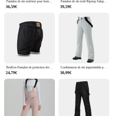
Pantalon de ski extérieur pour homme et femme, coupe-vent, imperméable, chaud, respirant, snowboard, sports de neige, bavoirs, hiver, nouveau
Pantalon de ski isolé Ripstop Salopette chaude isolée 506 Bavoirs de neige confortables Pantalon de ski pour hommes et femmes S-4XL
36,59€
39,59€
BenKen-Pantalon de protection des fesses pour le ski, protège-fesses pour le skateboard, l'équitation, le cyclisme, le snowboard, les coussinets d'armure de course terrestres
Combinaison de ski imperméable pour hommes et femmes, vêtements de neige chauds, vêtements de plein air, veste d'hiver, sports pour couples, 506
24,79€
30,99€