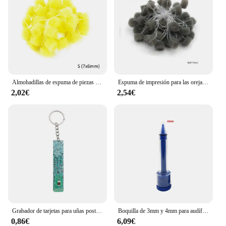
Almohadillas de espuma de piezas para los oídos, tapones de esponja para los oídos, para tomar impresiones, otobloqueo, 50 unidades
Espuma de impresión para las orejas, 50 piezas
2,02€
2,54€
Grabador de tarjetas para uñas postizas largas, Clip para sacar tarjetas ATM, llavero, BILLETERA, herramienta de mano, empujador de botones para novia
Boquilla de 3mm y 4mm para audífono, jeringa de impresión CIC profesional
0,86€
6,09€