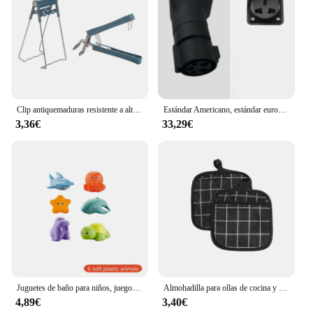
an attractive option for anyone looking to secure
their containers with ease.
Clip antiquemaduras resistente a altas temperaturas, antideslizante, conveniente para sacar y prevenir quemaduras en las manos
Estándar Americano, estándar europeo, J1772Type1, nueva pila de carga de energía para llevar electricidad, enchufe de conversión de 220V
3,36€
33,29€
Juguetes de baño para niños, juego de atrapar peces, remo, piscina interactiva para padres e hijos, juguetes para bebés
Almohadilla para ollas de cocina y guantes para horno, juego de manoplas térmicas resistentes al calor, anticalor, para cocinar ollas calientes, 2 uds.
4,89€
3,40€