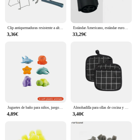
Clip antiquemaduras resistente a altas temperaturas, antideslizante, conveniente para sacar y prevenir quemaduras en las manos
Estándar Americano, estándar europeo, J1772Type1, nueva pila de carga de energía para llevar electricidad, enchufe de conversión de 220V
3,36€
33,29€
Juguetes de baño para niños, juego de atrapar peces, remo, piscina interactiva para padres e hijos, juguetes para bebés
Almohadilla para ollas de cocina y guantes para horno, juego de manoplas térmicas resistentes al calor, anticalor, para cocinar ollas calientes, 2 uds.
4,89€
3,40€