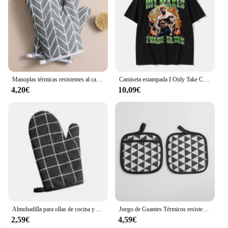
Manoplas térmicas resistentes al calor para ollas calientes, guantes de cocina, almohadilla para agarraderas y estufa, 1 par
Camiseta estampada I Only Take Creatine para hombre, ropa de calle informal de gran tamaño, de alta calidad, a la moda
4,20€
10,09€
Almohadilla para ollas de cocina y guantes para horno, juego de manoplas térmicas resistentes al calor, anticalor, para cocinar ollas calientes, 1 ud.
Juego de Guantes Térmicos resistentes al calor para cocina, almohadillas para ollas calientes, guantes para hornear, 2 unidades
2,59€
4,59€