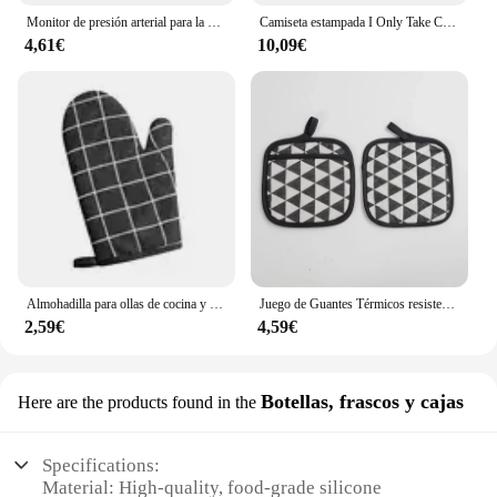
Monitor de presión arterial para la parte superior del brazo, dispositivo Digital automático para uso doméstico, pantalla Led de Fuente Grande
Camiseta estampada I Only Take Creatine para hombre, ropa de calle informal de gran tamaño, de alta calidad, a la moda
4,61€
10,09€
Almohadilla para ollas de cocina y guantes para horno, juego de manoplas térmicas resistentes al calor, anticalor, para cocinar ollas calientes, 1 ud.
Juego de Guantes Térmicos resistentes al calor para cocina, almohadillas para ollas calientes, guantes para hornear, 2 unidades
2,59€
4,59€
Botellas, frascos y cajas
Here are the products found in the
Specifications:
Material: High-quality, food-grade silicone