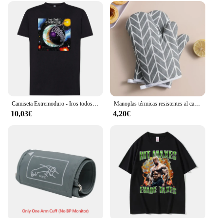
Camiseta Extremoduro - Iros todos a tomar por culo - 100% algodón - Tallaje europeo - Ring Spun - Tejido tubular sin costuras laterales.
Manoplas térmicas resistentes al calor para ollas calientes, guantes de cocina, almohadilla para agarraderas y estufa, 1 par
10,03€
4,20€