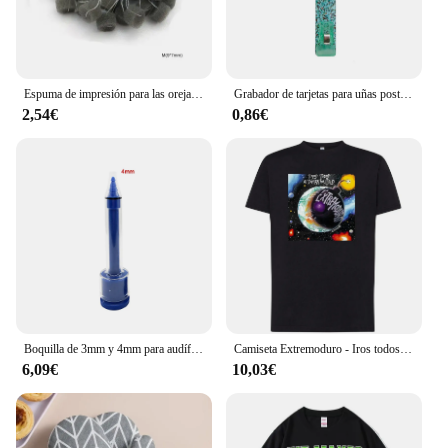
Espuma de impresión para las orejas, 50 piezas
Grabador de tarjetas para uñas postizas largas, Clip para sacar tarjetas ATM, llavero, BILLETERA, herramienta de mano, empujador de botones para novia
2,54€
0,86€
Boquilla de 3mm y 4mm para audífono, jeringa de impresión CIC profesional
Camiseta Extremoduro - Iros todos a tomar por culo - 100% algodón - Tallaje europeo - Ring Spun - Tejido tubular sin costuras laterales.
6,09€
10,03€