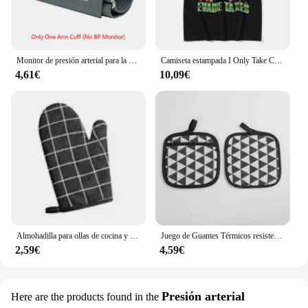
Monitor de presión arterial para la parte superior del brazo, dispositivo Digital automático para uso doméstico, pantalla Led de Fuente Grande
Camiseta estampada I Only Take Creatine para hombre, ropa de calle informal de gran tamaño, de alta calidad, a la moda
4,61€
10,09€
Almohadilla para ollas de cocina y guantes para horno, juego de manoplas térmicas resistentes al calor, anticalor, para cocinar ollas calientes, 1 ud.
Juego de Guantes Térmicos resistentes al calor para cocina, almohadillas para ollas calientes, guantes para hornear, 2 unidades
2,59€
4,59€
Presión arterial
Here are the products found in the