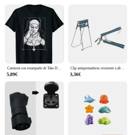
white color of the strip is also a practical choice, as
it blends seamlessly with various surfaces, making
it an unobtrusive addition to your sealing needs.
Camiseta con estampado de Take Drugs Nun para hombre, camisa informal Harajuku, fresca, de verano, 80036
Clip antiquemaduras resistente a altas temperaturas, antideslizante, conveniente para sacar y prevenir quemaduras en las manos
5,89€
3,36€