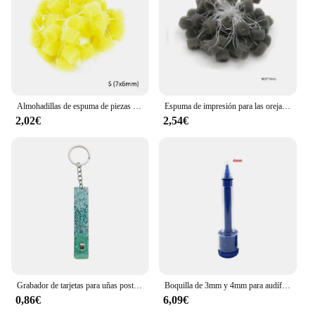
Almohadillas de espuma de piezas para los oídos, tapones de esponja para los oídos, para tomar impresiones, otobloqueo, 50 unidades
Espuma de impresión para las orejas, 50 piezas
2,02€
2,54€
Grabador de tarjetas para uñas postizas largas, Clip para sacar tarjetas ATM, llavero, BILLETERA, herramienta de mano, empujador de botones para novia
Boquilla de 3mm y 4mm para audífono, jeringa de impresión CIC profesional
0,86€
6,09€