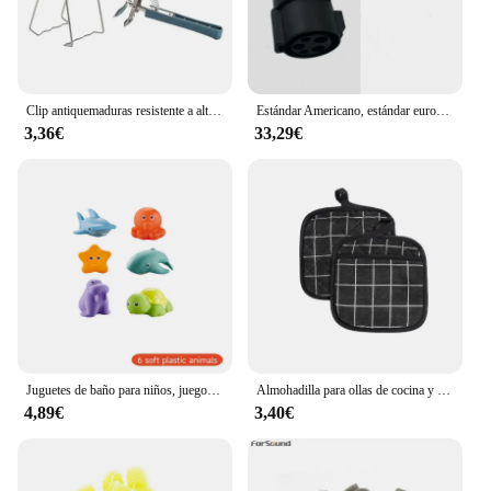
Clip antiquemaduras resistente a altas temperaturas, antideslizante, conveniente para sacar y prevenir quemaduras en las manos
Estándar Americano, estándar europeo, J1772Type1, nueva pila de carga de energía para llevar electricidad, enchufe de conversión de 220V
3,36€
33,29€
Juguetes de baño para niños, juego de atrapar peces, remo, piscina interactiva para padres e hijos, juguetes para bebés
Almohadilla para ollas de cocina y guantes para horno, juego de manoplas térmicas resistentes al calor, anticalor, para cocinar ollas calientes, 2 uds.
4,89€
3,40€