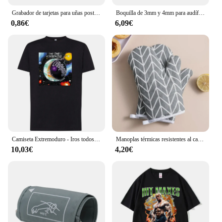
Grabador de tarjetas para uñas postizas largas, Clip para sacar tarjetas ATM, llavero, BILLETERA, herramienta de mano, empujador de botones para novia
Boquilla de 3mm y 4mm para audífono, jeringa de impresión CIC profesional
0,86€
6,09€
Camiseta Extremoduro - Iros todos a tomar por culo - 100% algodón - Tallaje europeo - Ring Spun - Tejido tubular sin costuras laterales.
Manoplas térmicas resistentes al calor para ollas calientes, guantes de cocina, almohadilla para agarraderas y estufa, 1 par
10,03€
4,20€