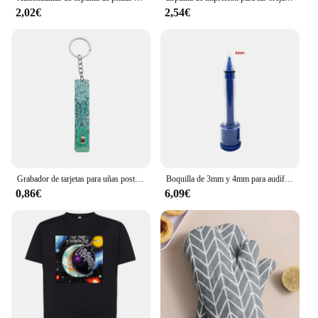
2,02€
2,54€
Grabador de tarjetas para uñas postizas largas, Clip para sacar tarjetas ATM, llavero, BILLETERA, herramienta de mano, empujador de botones para novia
Boquilla de 3mm y 4mm para audífono, jeringa de impresión CIC profesional
0,86€
6,09€