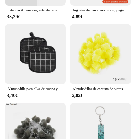
Estándar Americano, estándar europeo, J1772Type1, nueva pila de carga de energía para llevar electricidad, enchufe de conversión de 220V
Juguetes de baño para niños, juego de atrapar peces, remo, piscina interactiva para padres e hijos, juguetes para bebés
33,29€
4,89€
Almohadilla para ollas de cocina y guantes para horno, juego de manoplas térmicas resistentes al calor, anticalor, para cocinar ollas calientes, 2 uds.
Almohadillas de espuma de piezas para los oídos, tapones de esponja para los oídos, para tomar impresiones, otobloqueo, 50 unidades
3,40€
2,02€