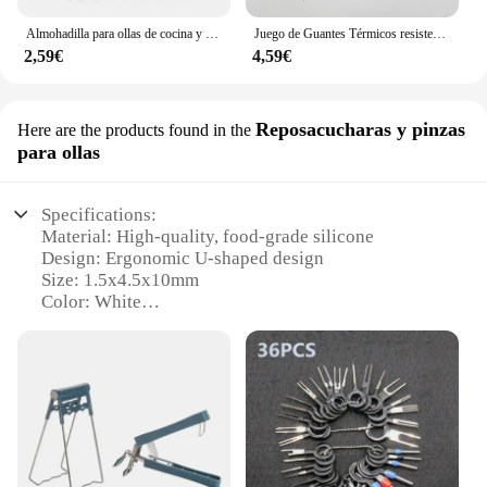
Almohadilla para ollas de cocina y guantes para horno, juego de manoplas térmicas resistentes al calor, anticalor, para cocinar ollas calientes, 1 ud.
Juego de Guantes Térmicos resistentes al calor para cocina, almohadillas para ollas calientes, guantes para hornear, 2 unidades
2,59€
4,59€
Reposacucharas y pinzas
Here are the products found in the
para ollas
Specifications:
Material: High-quality, food-grade silicone
Design: Ergonomic U-shaped design
Size: 1.5x4.5x10mm
Color: White
Quantity: Available in sets
Usage: Ideal for sealing pots and pans
Features:
**Durable and Versatile Silicone Sealing
Solution**
The tira de sellado en forma de u de silicona blanca
1 5x4 5x10mm is a versatile and essential kitchen