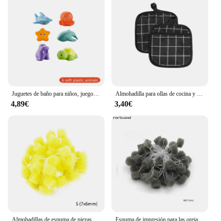
Juguetes de baño para niños, juego de atrapar peces, remo, piscina interactiva para padres e hijos, juguetes para bebés
Almohadilla para ollas de cocina y guantes para horno, juego de manoplas térmicas resistentes al calor, anticalor, para cocinar ollas calientes, 2 uds.
4,89€
3,40€
Almohadillas de espuma de piezas para los oídos, tapones de esponja para los oídos, para tomar impresiones, otobloqueo, 50 unidades
Espuma de impresión para las orejas, 50 piezas