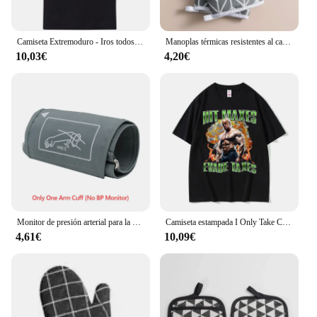
Camiseta Extremoduro - Iros todos a tomar por culo - 100% algodón - Tallaje europeo - Ring Spun - Tejido tubular sin costuras laterales.
Manoplas térmicas resistentes al calor para ollas calientes, guantes de cocina, almohadilla para agarraderas y estufa, 1 par
10,03€
4,20€
Monitor de presión arterial para la parte superior del brazo, dispositivo Digital automático para uso doméstico, pantalla Led de Fuente Grande
Camiseta estampada I Only Take Creatine para hombre, ropa de calle informal de gran tamaño, de alta calidad, a la moda
4,61€
10,09€