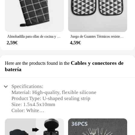
Almohadilla para ollas de cocina y guantes para horno, juego de manoplas térmicas resistentes al calor, anticalor, para cocinar ollas calientes, 1 ud.
Juego de Guantes Térmicos resistentes al calor para cocina, almohadillas para ollas calientes, guantes para hornear, 2 unidades
2,59€
4,59€
Cables y conectores de
Here are the products found in the
batería
Specifications:
Material: High-quality, flexible silicone
Product Type: U-shaped sealing strip
Size: 1.5x4.5x10mm
Color: White
Quantity: Available in sets
Applicable Scenarios: Ideal for battery cable
sealing