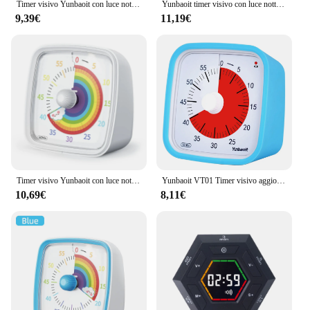
Timer visivo Yunbaoit con luce notturna, Timer per il conto alla rovescia da 60 minuti per bambini e adulti, Timer per aula silenziosa per casa, scuola
Yunbaoit timer visivo con luce notturna, timer per il conto alla rovescia di 60 minuti per bambini e adulti, timer silenzioso per la casa, la scuola
9,39€
11,19€
Timer visivo Yunbaoit con luce notturna, Timer per il conto alla rovescia da 60 minuti per bambini e adulti, Timer per aula silenziosa per casa, scuola
Yunbaoit VT01 Timer visivo aggiornato da 60 minuti con custodia protettiva Timer per il conto alla rovescia silenzioso per bambini
10,69€
8,11€