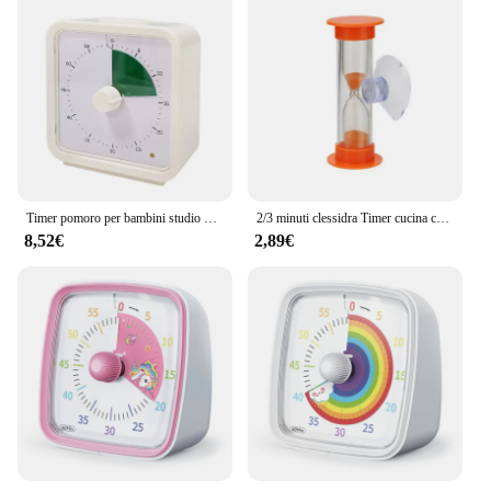
Timer pomoro per bambini studio gestione del tempo silenzioso 60 minuti Google Timer conto alla rovescia Visual Kitchen Timer produttività
2/3 minuti clessidra Timer cucina cottura spazzolino Timer regalo per bambini spazzolatura misuratore di sabbia tempo clessidra con ventose
8,52€
2,89€