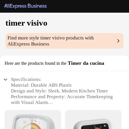
timer visivo
Find more style
timer visivo
products with
AliExpress Business
Timer da cucina
Here are the products found in the
Specifications:
Material: Durable ABS Plastic
Design and Style: Sleek, Modern Kitchen Timer
Performance and Property: Accurate Timekeeping
with Visual Alarm
Usage and Purpose: Ideal for Cooking and Time
Management
Shape and Size: Compact and Portable
Parts and Accessories: Easy-to-Read Display and