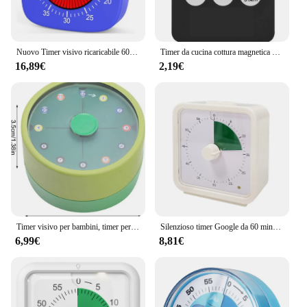
Nuovo Timer visivo ricaricabile 60 minuti conto alla rovescia orologio da studio per bambini Timer silenzioso strumento per la gestione del Timer meccanico per adulti per bambini
Timer da cucina cottura magnetica Display a LED digitale allarme ad alto volume minuto secondo conto alla rovescia Countup Boiling Eggs TimerDING
16,89€
2,19€
Timer visivo per bambini, timer per il conto alla rovescia da 60 minuti per la cucina dell'ufficio in classe, timer da scrivania Strumenti per la gestione del tempo dei bambini con magnete
Silenzioso timer Google da 60 minuti Conto alla rovescia timer da cucina visivo Produttività timer Pomodoro per bambini Gestione del tempo di studio
6,99€
8,81€