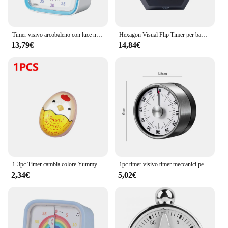
Timer visivo arcobaleno con luce notturna Timer da cucina da 60 minuti Timer da cucina Conto alla rovescia Timer silenzioso per aula per bambini e adulti
Hexagon Visual Flip Timer per bambini studio digitale pomoro Timer da cucina temporizzazione silenziosa magnetico intelligente produttività tempo di cucina
13,79€
14,84€
1-3pc Timer cambia colore Yummy Boiled Eggs Cooking Kitchen Egg Timer strumenti di allarme Mini Egg Boiling Timer allarme uovo sodo
1pc timer visivo timer meccanici per il conto alla rovescia cucina aula orologio da forno per insegnare riunioni cucina lavoro
2,34€
5,02€