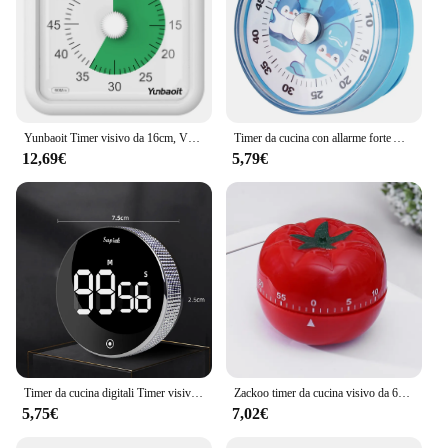
Yunbaoit Timer visivo da 16cm, VT06 Timer per il conto alla rovescia in aula di grandi dimensioni da 60 minuti per bambini ed insegnanti
Timer da cucina con allarme forte Allarme meccanico Timer da cucina Orologio magnetico Timer Temporizzatore visivo portatile da 60 minuti
12,69€
5,79€
Timer da cucina digitali Timer visivi Display a LED di grandi dimensioni conto alla rovescia magnetico Timer per la cottura in aula cottura Fitness
Zackoo timer da cucina visivo da 60 minuti con magnete promemoria meccanico tempo di conto alla rovescia per la cottura a casa insegnamento del bambino della scuola di cottura
5,75€
7,02€