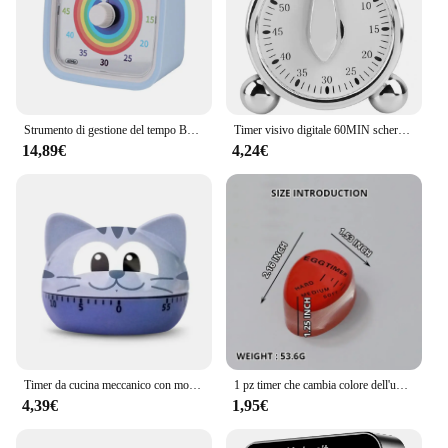
Strumento di gestione del tempo Bambini Promemoria per bambini Sveglia Temporizzatore visivo 60 minuti Timer per il conto alla rovescia decorativo simpatico cartone animato
Timer visivo digitale 60MIN schermo LCD Timer per la produttività visiva Timer da cucina per forniture Homeschool studio insegnamento cucina
14,89€
4,24€
Timer da cucina meccanico con motivo animale dei cartoni animati, sveglia da cucina, Timer stimolante per il conto alla rovescia, Timer per sala conferenze
1 pz timer che cambia colore dell'uovo timer per uova in resina ecologica timer rosso strumenti simpatici uova sode e dure cottura
4,39€
1,95€