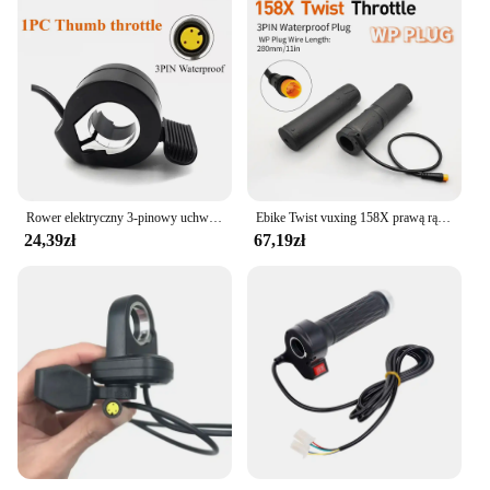
Rower elektryczny 3-pinowy uchwyt przepustnicy z regulacją prędkości palca do silnika BBS Bafang
Ebike Twist vuxing 158X prawą rączkę przepustnica elektryczna skuter rowerowy do 24V 36V 48V 60V 72V E części do konwersji roweru
24,39zł
67,19zł