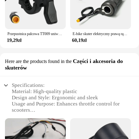
Przepustnica palcowa TT009 uniwersalna 22mm 36V 48V 60V 72V elektryczny skuter rowerowy akcelerator lewa prawa kierownica
E-bike skuter elektryczny prawą rączkę 20X pełna przepustnica 24V 36V 48V 60V 72V wodoodporna/SM złącze
19,29zł
60,19zł
Części i akcesoria do
Here are the products found in the
skuterów
Specifications:
Material: High-quality plastic
Design and Style: Ergonomic and sleek
Usage and Purpose: Enhances throttle control for
scooters
Performance and Property: Durable and responsive
Parts and Accessories: Comes as a set for easy
installation
Compatibility: Designed for a wide range of