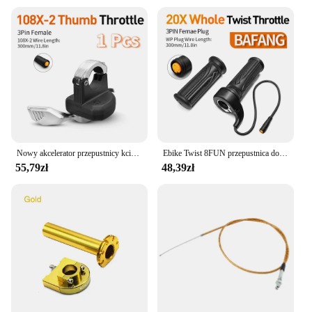
Nowy akcelerator przepustnicy kciuka z wodoodpornym złączem żeńskim 3PIN do Ebike kompatybilny z zestawami silnikiem BAFANG
Ebike Twist 8FUN przepustnica do BAFANG BBS01 BBS02 BBSHD silnik typu middrive z 3pin żeńskie wodoodporne złącze Ebike pełny skręt
55,79zł
48,39zł