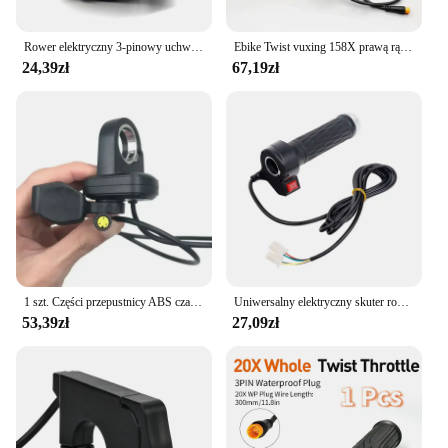
Rower elektryczny 3-pinowy uchwyt przepustnicy z regulacją prędkości palca do silnika BBS Bafang
Ebike Twist vuxing 158X prawą rączkę przepustnica elektryczna skuter rowerowy do 24V 36V 48V 60V 72V E części do konwersji roweru
24,39zł
67,19zł
1 szt. Części przepustnicy ABS czarne elementy rowerowe E-rower dla silnikiem Bafang BBS01/02 kierownica lewa/prawa
Uniwersalny elektryczny skuter rowerowy skręcany przepustnica wysoki średni niska prędkość do przodu wsteczny uchwyt przyspieszenia przepustnicy ABS
53,39zł
27,09zł