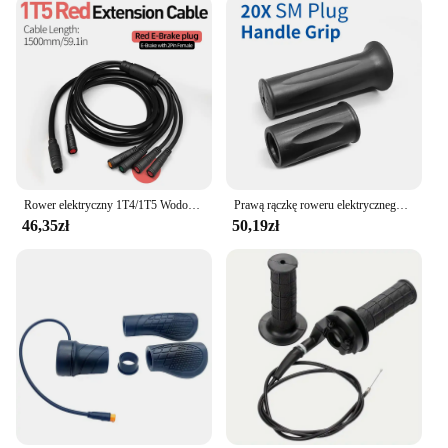
Rower elektryczny 1T4/1T5 Wodoodporny kontroler kabli Light Ebrake Wyświetlacz przepustnicy Akcesoria do konwersji kabli roweru elektrycznego
Prawą rączkę roweru elektrycznego 20X pół-Twist przepustnica 24V 36V 48V 60V 72V wodoodporna/złącze SM do E rowerów lub skutera elektrycznego
46,35zł
50,19zł