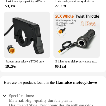
1 szt. Części przepustnicy ABS czarne elementy rowerowe E-rower dla silnikiem Bafang BBS01/02 kierownica lewa/prawa
Uniwersalny elektryczny skuter rowerowy skręcany przepustnica wysoki średni niska prędkość do przodu wsteczny uchwyt przyspieszenia przepustnicy ABS
53,39zł
27,09zł
Przepustnica palcowa TT009 uniwersalna 22mm 36V 48V 60V 72V elektryczny skuter rowerowy akcelerator lewa prawa kierownica
E-bike skuter elektryczny prawą rączkę 20X pełna przepustnica 24V 36V 48V 60V 72V wodoodporna/SM złącze
19,29zł
60,19zł
Hamulce motocyklowe
Here are the products found in the
Specifications:
Material: High-quality durable plastic
Design and Style: Ergonomic design with easy-to-