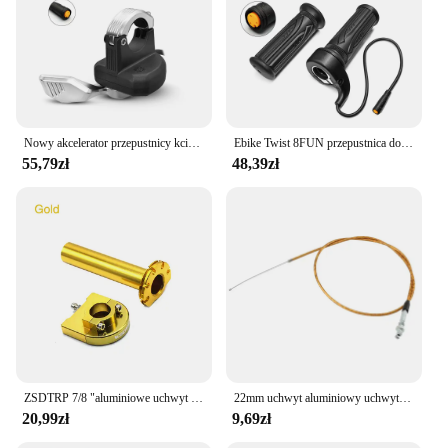
motorcycle enthusiasts. Whether you're looking to
improve your throttle control for sale or simply
want to upgrade your ride, the throtle vlcd5 is an
excellent choice.
Nowy akcelerator przepustnicy kciuka z wodoodpornym złączem żeńskim 3PIN do Ebike kompatybilny z zestawami silnikiem BAFANG
Ebike Twist 8FUN przepustnica do BAFANG BBS01 BBS02 BBSHD silnik typu middrive z 3pin żeńskie wodoodporne złącze Ebike pełny skręt
55,79zł
48,39zł
ZSDTRP 7/8 "aluminiowe uchwyt na manetkę gazu szybkie działanie osiadłe gazu przepustnicy z kablem do pitbike brudu 50 cm3 110 cm3 125 cm3
22mm uchwyt aluminiowy uchwyt na manetkę gazu uchwyty do kierownicy 1/4 szybkoobrotowe osiadanie gazu przepustnicy z przewód przepustnicy do pitbike brudu
20,99zł
9,69zł