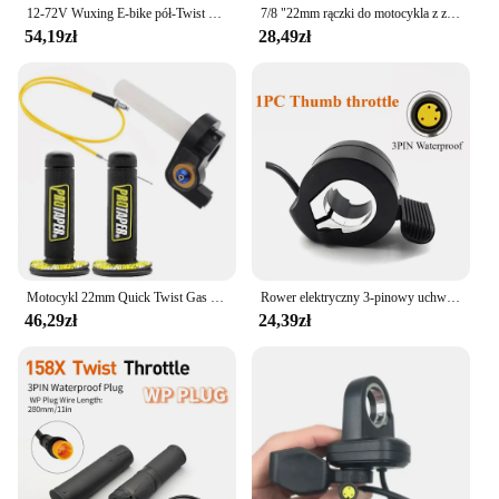
12-72V Wuxing E-bike pół-Twist przepustnica 76X prawa ręka 3 Pin wodoodporna wtyczka do główny silnik Bafang
7/8 "22mm rączki do motocykla z zacisk przepustnicy przewodem skręcającym przewód przepustnicy do wyścigów motor terenowy boksów o pojemności 50-250 cm3 w ATV Quad
54,19zł
28,49zł
Motocykl 22mm Quick Twist Gas Throttle Settle Grips Handle Grips 1.2m Throttle Cable For Honda Yamaha Kawasaki Suzuki KTM ATV
Rower elektryczny 3-pinowy uchwyt przepustnicy z regulacją prędkości palca do silnika BBS Bafang
46,29zł
24,39zł