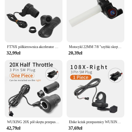
FT76X półkierownica akcelerator wodoodporna/wtyczka SM lewy/prawy uchwyt do roweru elektrycznego półobrotowa przepustnica skuter elektryczny
Motocykl 22MM 7/8 "szybki skręt uchwyty do manetki gazu wyrównać Twist gaz uchwyt przepustnicy uchwyt dla rowerów Dirt Pit ATV GPX SDG części
32,99zł
20,39zł
WUXING 20X pół skrętu przepustnicy rower elektryczny prawą rączkę przepustnicy wodoodporny/SM złącze dla rowerów E lub skuter elektryczny
Ebike kciuk przepustnicy WUXING 108X palec przepustnicy 24V 36V 48V 60V 72V napięcie uniwersalne lewego prawego kciuka przepustnicy dla E skuter
42,79zł
37,69zł