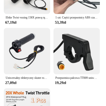
Ebike Twist vuxing 158X prawą rączkę przepustnica elektryczna skuter rowerowy do 24V 36V 48V 60V 72V E części do konwersji roweru
1 szt. Części przepustnicy ABS czarne elementy rowerowe E-rower dla silnikiem Bafang BBS01/02 kierownica lewa/prawa
67,19zł
53,39zł
Uniwersalny elektryczny skuter rowerowy skręcany przepustnica wysoki średni niska prędkość do przodu wsteczny uchwyt przyspieszenia przepustnicy ABS
Przepustnica palcowa TT009 uniwersalna 22mm 36V 48V 60V 72V elektryczny skuter rowerowy akcelerator lewa prawa kierownica
27,09zł
19,29zł