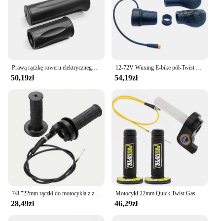
Prawą rączkę roweru elektrycznego 20X pół-Twist przepustnica 24V 36V 48V 60V 72V wodoodporna/złącze SM do E rowerów lub skutera elektrycznego
12-72V Wuxing E-bike pół-Twist przepustnica 76X prawa ręka 3 Pin wodoodporna wtyczka do główny silnik Bafang
50,19zł
54,19zł
7/8 "22mm rączki do motocykla z zacisk przepustnicy przewodem skręcającym przewód przepustnicy do wyścigów motor terenowy boksów o pojemności 50-250 cm3 w ATV Quad
Motocykl 22mm Quick Twist Gas Throttle Settle Grips Handle Grips 1.2m Throttle Cable For Honda Yamaha Kawasaki Suzuki KTM ATV
28,49zł
46,29zł