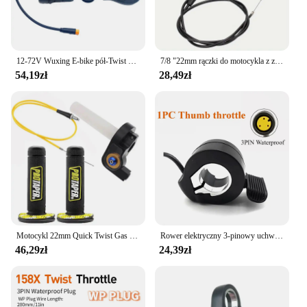
12-72V Wuxing E-bike pół-Twist przepustnica 76X prawa ręka 3 Pin wodoodporna wtyczka do główny silnik Bafang
7/8 "22mm rączki do motocykla z zacisk przepustnicy przewodem skręcającym przewód przepustnicy do wyścigów motor terenowy boksów o pojemności 50-250 cm3 w ATV Quad
54,19zł
28,49zł
Motocykl 22mm Quick Twist Gas Throttle Settle Grips Handle Grips 1.2m Throttle Cable For Honda Yamaha Kawasaki Suzuki KTM ATV
Rower elektryczny 3-pinowy uchwyt przepustnicy z regulacją prędkości palca do silnika BBS Bafang
46,29zł
24,39zł