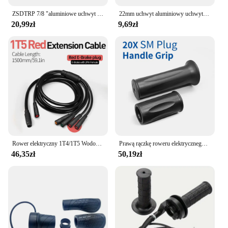
ZSDTRP 7/8 "aluminiowe uchwyt na manetkę gazu szybkie działanie osiadłe gazu przepustnicy z kablem do pitbike brudu 50 cm3 110 cm3 125 cm3
22mm uchwyt aluminiowy uchwyt na manetkę gazu uchwyty do kierownicy 1/4 szybkoobrotowe osiadanie gazu przepustnicy z przewód przepustnicy do pitbike brudu
20,99zł
9,69zł
Rower elektryczny 1T4/1T5 Wodoodporny kontroler kabli Light Ebrake Wyświetlacz przepustnicy Akcesoria do konwersji kabli roweru elektrycznego
Prawą rączkę roweru elektrycznego 20X pół-Twist przepustnica 24V 36V 48V 60V 72V wodoodporna/złącze SM do E rowerów lub skutera elektrycznego
46,35zł
50,19zł