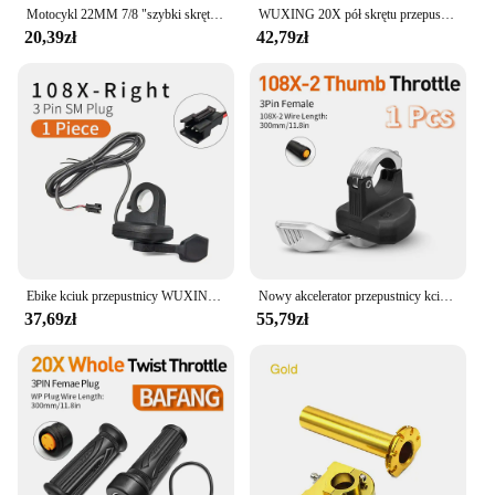
Motocykl 22MM 7/8 "szybki skręt uchwyty do manetki gazu wyrównać Twist gaz uchwyt przepustnicy uchwyt dla rowerów Dirt Pit ATV GPX SDG części
WUXING 20X pół skrętu przepustnicy rower elektryczny prawą rączkę przepustnicy wodoodporny/SM złącze dla rowerów E lub skuter elektryczny
20,39zł
42,79zł
Ebike kciuk przepustnicy WUXING 108X palec przepustnicy 24V 36V 48V 60V 72V napięcie uniwersalne lewego prawego kciuka przepustnicy dla E skuter
Nowy akcelerator przepustnicy kciuka z wodoodpornym złączem żeńskim 3PIN do Ebike kompatybilny z zestawami silnikiem BAFANG
37,69zł
55,79zł