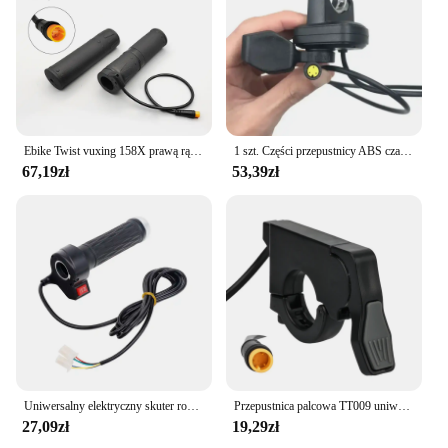
Ebike Twist vuxing 158X prawą rączkę przepustnica elektryczna skuter rowerowy do 24V 36V 48V 60V 72V E części do konwersji roweru
1 szt. Części przepustnicy ABS czarne elementy rowerowe E-rower dla silnikiem Bafang BBS01/02 kierownica lewa/prawa
67,19zł
53,39zł
Uniwersalny elektryczny skuter rowerowy skręcany przepustnica wysoki średni niska prędkość do przodu wsteczny uchwyt przyspieszenia przepustnicy ABS
Przepustnica palcowa TT009 uniwersalna 22mm 36V 48V 60V 72V elektryczny skuter rowerowy akcelerator lewa prawa kierownica
27,09zł
19,29zł