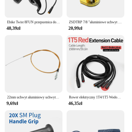
Ebike Twist 8FUN przepustnica do BAFANG BBS01 BBS02 BBSHD silnik typu middrive z 3pin żeńskie wodoodporne złącze Ebike pełny skręt
ZSDTRP 7/8 "aluminiowe uchwyt na manetkę gazu szybkie działanie osiadłe gazu przepustnicy z kablem do pitbike brudu 50 cm3 110 cm3 125 cm3
48,39zł
20,99zł
22mm uchwyt aluminiowy uchwyt na manetkę gazu uchwyty do kierownicy 1/4 szybkoobrotowe osiadanie gazu przepustnicy z przewód przepustnicy do pitbike brudu
Rower elektryczny 1T4/1T5 Wodoodporny kontroler kabli Light Ebrake Wyświetlacz przepustnicy Akcesoria do konwersji kabli roweru elektrycznego
9,69zł
46,35zł