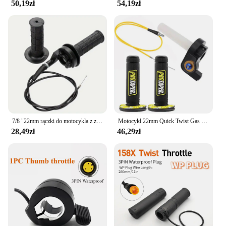
50,19zł
54,19zł
7/8 "22mm rączki do motocykla z zacisk przepustnicy przewodem skręcającym przewód przepustnicy do wyścigów motor terenowy boksów o pojemności 50-250 cm3 w ATV Quad
Motocykl 22mm Quick Twist Gas Throttle Settle Grips Handle Grips 1.2m Throttle Cable For Honda Yamaha Kawasaki Suzuki KTM ATV
28,49zł
46,29zł