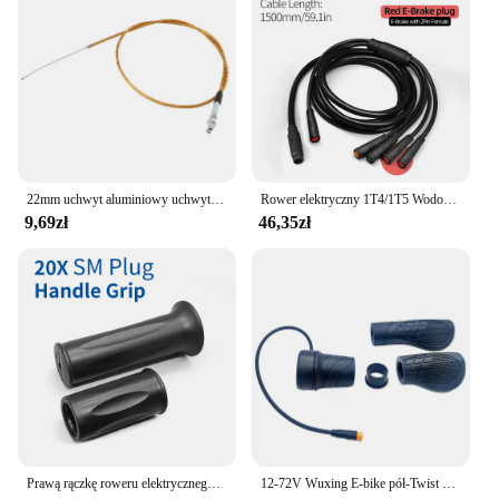
22mm uchwyt aluminiowy uchwyt na manetkę gazu uchwyty do kierownicy 1/4 szybkoobrotowe osiadanie gazu przepustnicy z przewód przepustnicy do pitbike brudu
Rower elektryczny 1T4/1T5 Wodoodporny kontroler kabli Light Ebrake Wyświetlacz przepustnicy Akcesoria do konwersji kabli roweru elektrycznego
9,69zł
46,35zł
Prawą rączkę roweru elektrycznego 20X pół-Twist przepustnica 24V 36V 48V 60V 72V wodoodporna/złącze SM do E rowerów lub skutera elektrycznego
12-72V Wuxing E-bike pół-Twist przepustnica 76X prawa ręka 3 Pin wodoodporna wtyczka do główny silnik Bafang