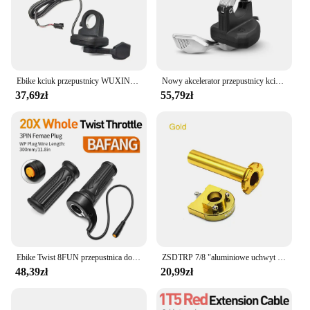
to your clients, the throtle vlcd5 is a reliable and
adaptable solution for all your throttle control
needs.
Ebike kciuk przepustnicy WUXING 108X palec przepustnicy 24V 36V 48V 60V 72V napięcie uniwersalne lewego prawego kciuka przepustnicy dla E skuter
Nowy akcelerator przepustnicy kciuka z wodoodpornym złączem żeńskim 3PIN do Ebike kompatybilny z zestawami silnikiem BAFANG
37,69zł
55,79zł
Ebike Twist 8FUN przepustnica do BAFANG BBS01 BBS02 BBSHD silnik typu middrive z 3pin żeńskie wodoodporne złącze Ebike pełny skręt
ZSDTRP 7/8 "aluminiowe uchwyt na manetkę gazu szybkie działanie osiadłe gazu przepustnicy z kablem do pitbike brudu 50 cm3 110 cm3 125 cm3
48,39zł
20,99zł