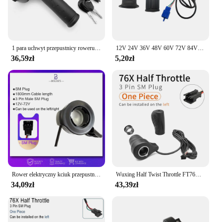
1 para uchwyt przepustnicy roweru elektrycznego uniwersalny elektryczny skuter rowerowy kierownica obrotowa z zamkiem i kluczem, wymiana przyspieszacza Twist
12V 24V 36V 48V 60V 72V 84V 96V rower elektryczny rower Twist przepustnica dla rower elektryczny rower/e-bike/skuter
36,59zł
5,20zł
Rower elektryczny kciuk przepustnicy prawy/lewy 3-pinowe wodoodporne/złącze wtykowe SM 24 V-72 V akcesoria rowerowe jazda na rowerze
Wuxing Half Twist Throttle FT76X Ebike 36V 48V 72V Lewa półrękojeść Twist Throttle
34,09zł
43,39zł