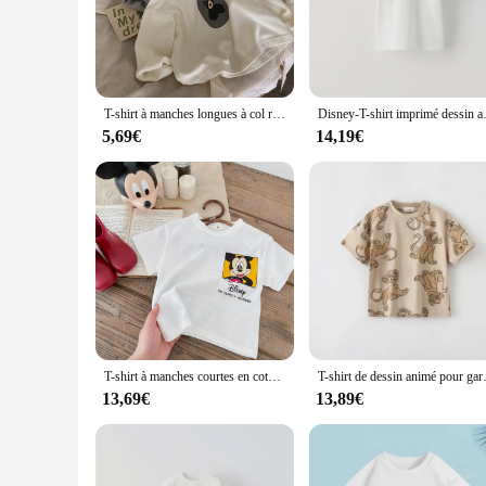
The thaisr T-shirts are not just another piece of clothing; th
skin. The classic fit ensures a relaxed and flattering silho
these T-shirts are designed to keep you comfortable and styl
**Versatility for Every Occasion**
T-shirt à manches longues à col rond pour enfants, coton fin, chemise à fond, dessin animé, décontracté, automne, printemps, nouveau
Disney-T-shirt imprimé dessin animé p
With their versatile design, the thaisr T-shirts are a staple 
5,69€
14,19€
fabric ensures that you stay cool during warmer days, while 
a reliable vendor for your retail store, these T-shirts are the 
**Tailored for the Modern Consumer**
Understanding the diverse needs of our customers, we offer th
for your business or just need a few pieces for personal use,
that not only meets but exceeds your expectations. With the tha
T-shirt à manches courtes en coton pour garçons, vêtements pour enfants, t-shirt imprimé dessin animé, t-shirts en Y pour enfants, costume pour tout-petits, mode estivale
T-shirt de dessin animé pour garç
13,69€
13,89€