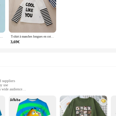
anches longues Disney Stitch pour enfants, dessin animé anime, cosplay amusant, vêtements Kawaii, Halloween, festival, enfants
T-shirt à manches longues en coton imprimé dessin animé pour enfants, sweat-shirt pour enfants, vêtements pour bébés, garçons, filles, automne, hiver
3,69€
d suppliers
ay use
 a wide audience
r as part of a uniform
requent washing and wear
sr T-shirts. Crafted from a premium cotton blend, these T-shirts offer a soft, b