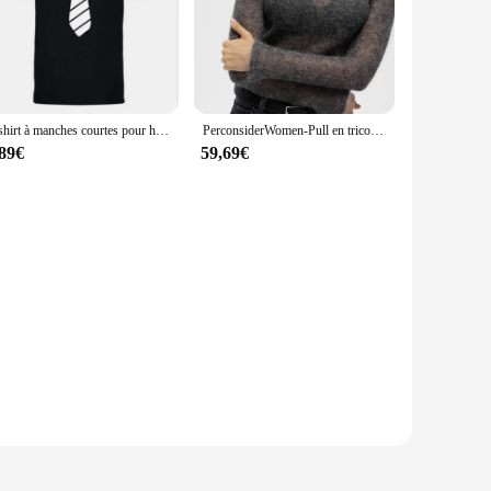
re heading to a casual gathering, a sports event, or simply
n high-quality merchandise without breaking the bank. These
ity, our T-shirts are engineered to withstand frequent washing
T-shirt à manches courtes pour hommes, nouveau design amusant, Hip Hop, décontracté, confortable, impression 3D, beaux vêtements, mode fantaisie, été
PerconsiderWomen-Pull en tricot doux pour femme, pull à col rond pour femme, pull à manches longues, tricots de rue chauds élégants, mode chic, automne
,89€
59,69€
 making them ideal for active individuals. The variety of
e looking for a uniform for your team or a casual wardrobe