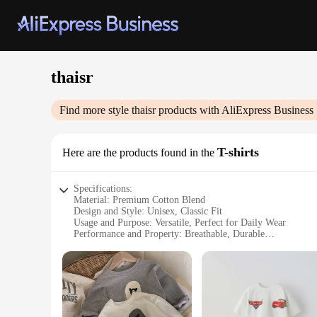
thaisr
Find more style
thaisr
products with AliExpress Business
T-shirts
Here are the products found in the
Specifications:
Material: Premium Cotton Blend
Design and Style: Unisex, Classic Fit
Usage and Purpose: Versatile, Perfect for Daily Wear
Performance and Property: Breathable, Durable
Shape or Size or Weight or Quantity: Available in a Variety 
Parts and Accessories: None
Features:
|Wholesale|Vendors|
**Comfort Meets Style**