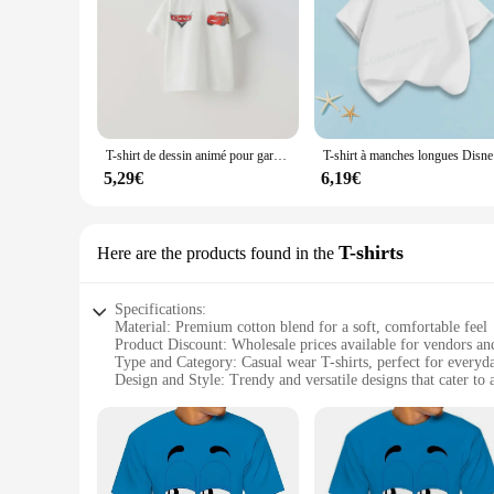
T-shirt de dessin animé pour garçons, vêtements d'extérieur en Y à col rond, t-shirts blancs polyvalents simples, vêtements d'été pour enfants de 1 à 6 ans, mode pour enfants, nouveau
T-shirt à m
5,29€
6,19€
T-shirts
Here are the products found in the
Specifications:
Material: Premium cotton blend for a soft, comfortable feel
Product Discount: Wholesale prices available for vendors an
Type and Category: Casual wear T-shirts, perfect for everyd
Design and Style: Trendy and versatile designs that cater to
Usage and Purpose: Ideal for casual outings, sports events, o
Performance and Property: Durable fabric that withstands f
Features:
**Comfort and Style Combined**
Embrace the perfect blend of comfort and style with our thai