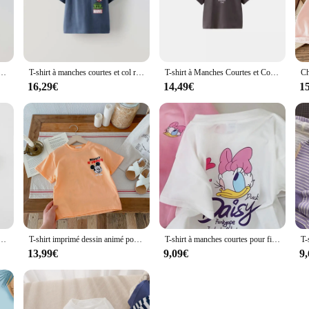
ey are a testament to comfort and style. Crafted from a premium cotton blend, the
uette, making them suitable for both men and women. Whether you're heading to w
ish throughout your day.
our enfants, vêtements d'été décontractés, mode garçon, costume bébé, nouveau style, mignon, manches courtes, Y-T
T-shirt à manches courtes et col rond pour bébé garçon, vêtement décontracté avec impression de dessin animé
T-shirt à Manches Courtes et Col Rond pour Garçon, Vêtement de dehors Décontracté avec Imprimé de Dessin Animé Disney
in any wardrobe. The neutral color palette makes them easy to pair with various o
16,29€
14,49€
1
the durable construction means they can withstand the rigors of daily wear. Whe
perfect choice.
e thaisr T-shirts in a variety of sizes and quantities to cater to different requ
 we have you covered. Our commitment to quality and customer satisfaction is re
isr T-shirts, you can be confident that you're getting a product that is as reliabl
ons, vêtements d'extérieur mignons pour tout-petits, col rond imprimé souris, nouveau costume d'été
T-shirt imprimé dessin animé pour enfants, t-shirts à manches courtes, vêtements décontractés pour enfants, t-shirts pour bébé fille et garçon, été 2024
T-shirt à manches courtes pour filles, rose, col rond, mince, basique, mode décontractée, t-shirts polyvalents pour enfants
13,99€
9,09€
9