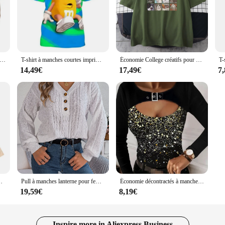
ut also versatile, making them suitable for a variety of occasions. Whether you'
e, these T-shirts are designed to meet your needs.
, we offer our thaisr T-shirts at wholesale prices, allowing you to stock up o
omers a product that is both fashionable and affordable. With a focus on durabil
xe à manches courtes, humoristique et décontracté, avec personnage de dessin animé M & M's Chocolate Bean 3D, à la mode, personnalisation, 2023
T-shirt à manches courtes imprimé 3D de haricot de chocolat pour hommes, mode de dessin animé décontracté, motif drôle de Y, vêtements à col rond, nouveau
Économie College créatifs pour hommes, Meme Cats, Puzzle, Économie de plage, Vêtements amusants respirants, Coton décontracté surdimensionné, Manches courtes, Y-Man
14,49€
17,49€
7
ed with functionality in mind. The lightweight fabric ensures ease of movement,
 that everyone can find a T-shirt that suits their personal style. Whether you'r
ios, making them a versatile addition to your collection.
ode décontractée, monochromatique, document, nouveaux tricots
Pull à manches lanterne pour femme, col en V, boutons, torsades de pâte frite, solide, document ogo, mode, automne, hiver, nouveau, 2024
Économie décontractés à manches longues pour femmes, coupe couvertes, tout match, bloc tournant vintage, mode printemps et automne, 2024
19,59€
8,19€
Inspire more in Aliexpress Business