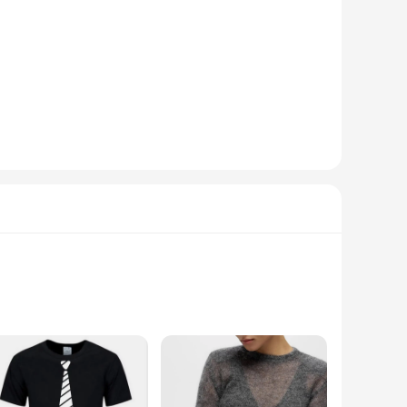
reathable feel that ensures you stay comfortable throughout