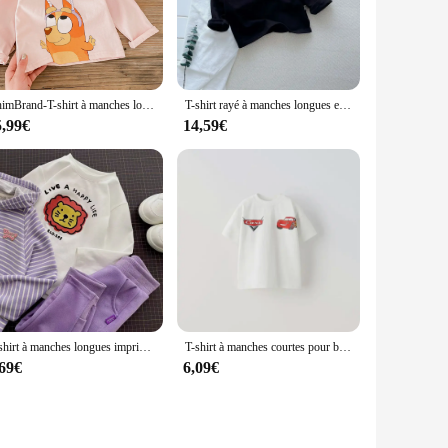
se T-shirts offer a soft touch that feels gentle against the
ork, hitting the gym, or just enjoying a casual day out,
ChimBrand-T-shirt à manches longues Disney pour enfants, chemise à fond de dessin animé, chemisier ras du cou pour fille, vêtements pour enfants, printemps, automne
T-shirt rayé à manches longues et col rond pour bébé garçon, sweat-shirt mignon pour enfant de 1, 2, 3, 4, 5 et 6 ans
utfits, allowing you to create endless looks. The breathable
5,99€
14,59€
ther you're looking for a reliable uniform for your staff or
irements. Whether you're looking to stock up on a bulk order
flected in every stitch, ensuring that you receive a product
e as it is stylish.
T-shirt à manches longues imprimé dessin animé pour enfants, haut à col rond, vêtements décontractés pour garçons et filles, version coréenne, nouveau style d'été
T-shirt à manches courtes pour bébés garçons, vêtements d'été décontractés pour enfants, t-shirts pour enfants, mode de dessin animé, 2024
,69€
6,09€