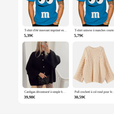
the day. The trendy designs are not only visually appealing b
looking for a comfortable addition to your everyday wardrob
**Tailored for the Modern Vendor and Supplier**
Understanding the demands of the modern vendor and supplier
sets are perfect for resale, ensuring you can offer your cust
and wear, making them a reliable choice for your business.
T-shirt d'été innovant imprimé en 3D pour enfants, M & M Chocolate Bean, amusant, décontracté, à la mode, 6XL
T-shirt unise
**Adaptable and Functional**
5,39€
5,79€
Our thaisr T-shirts are not just about style; they are design
designs and sizes caters to a diverse customer base, ensuring
staple, these T-shirts are adaptable to a wide range of scenar
Cardigan décontracté à simple boutonnage pour femmes, pull à col rond, manteau de finition tout assressenti, mode de bureau, automne, 2024
Pull crocheté à col rond pour femmes, ligne optique, grand torsadé, tout adt, pull, m
39,98€
30,59€