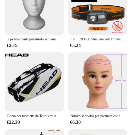
1 pz femminile polistirolo schiuma manichino testa modello cappello occhiali parrucca display maschio schiuma bianca manichino testa supporto supporto rack
SUPERFIRE Mini lampada frontale potente ricaricabile escursionismo campeggio USB C lampada frontale con sensore LED lampada frontale per lavoro
€2.15
€5.24
Borsa per racchette da Tennis testa grande capacità 3-6 pezzi zaino da Tennis Badminton Gymbag borsa per racchette da Squash con borsa per scarpe separata
Nuovo supporto per parrucca con testa di manichino con supporto per treppiede per parrucca regolabile per parrucche che che fanno Display con perni a T/cappuccio per parrucca per regalo gratuito
€22.30
€6.30