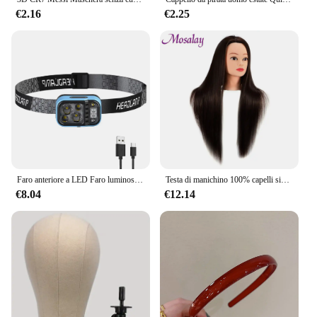
€2.16
€2.25
Faro anteriore a LED Faro luminoso ricaricabile di tipo C impermeabile Display di alimentazione digitale Luce frontale Accessori da campeggio Attrezzatura
Testa di manichino 100% capelli sintetici parrucchiere testa di allenamento con treppiede manichino cosmetologia testa di bambola per intrecciare lo Styling
€8.04
€12.14