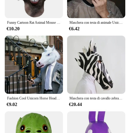
Funny Cartoon Rat Animal Mouse Mask con barba Horror Rat Latex Full Face Masks Cosplay Party Dress novità Masquerade Props
Maschera con testa di animale Unicorno Divertente maschera con testa di cavallo marrone Testa di anatra per adulti Novità Halloween Masquerade Gioco di ruolo Testa di animale in lattice
€10.20
€6.42
Fashion Cool Unicorn Horse Head Mask Halloween Costume Party Masks Prop novità Latex Rubber Creepy
Maschera con testa di cavallo zebrato per uomini e donne, stampo di carta 3D, modello animale, oggetti di scena cosplay di Halloween, abiti da festa, maschere artigianali fai-da-te
€9.02
€20.44