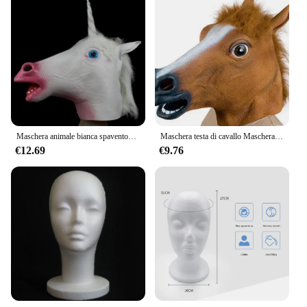
Maschera animale bianca spaventoso testa piena unicorno cavallo maschere in lattice raccecciante Costume di Halloween festa mitologia puntelli fantasia vendita calda
Maschera testa di cavallo Maschera realistica in lattice di criniera di pelliccia raccapricciante Maschera integrale in silicone Crazy Mascara Creepy Party Maschera per costume per adulti di Halloween
€12.69
€9.76