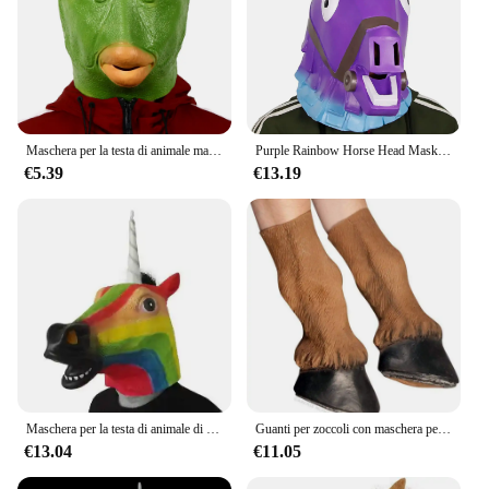
Maschera per la testa di animale maschera per cavalli unicorno novità Deluxe Costume di Halloween Party Eagle Dove Bird Party Carnival Full Face Costume Prop
Purple Rainbow Horse Head Mask Costume Party Halloween spaventoso Horror Game Mask copricapo in lattice Spoof Props
€5.39
€13.19
Maschera per la testa di animale di unicorno di cavallo maschera per la testa di cavallo di Zebra di asino in lattice
Guanti per zoccoli con maschera per la testa di cavallo in gomma di lattice puntelli per costumi per adulti per feste di Halloween
€13.04
€11.05