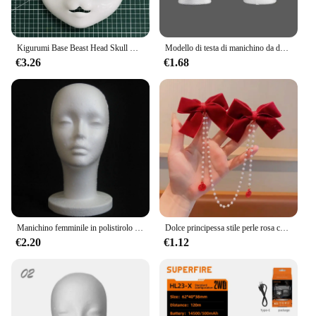
Kigurumi Base Beast Head Skull Mask Cosplay Animal Fursuit testa di gatto fai da te addensare maschere di plastica Anime Party Costume Prop regali
Modello di testa di manichino da donna pratico manichino testa di schiuma polistirene leggero e durevole moda portatile per viaggi a casa e salone
€3.26
€1.68
Manichino femminile in polistirolo Modello testa di manichino Parrucca in schiuma Display per occhiali per capelli
Dolce principessa stile perle rosa catena fiocco fermaglio per capelli donna bambini carino testa posteriore forcine fermagli per capelli accessori per capelli per ragazze
€2.20
€1.12