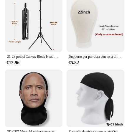
21-23 pollici Canvas Block Head manichino parrucca testa parrucca Stand treppiede con testa, testa di manichino parrucca Display Styling testa con supporto
Supporto per parrucca con testa di parrucca in tela testa di manichino da 21-24 pollici per la visualizzazione dello styling dei capelli con supporto per parrucca con supporto per parrucca
€12.96
€5.82
3D CR7 Messi Maschera senza cuciture Divertente viso stampato Sciarpa per la testa Persona famosa Maschera per la testa con protezione solare in seta di ghiaccio Halloween Cosplay
Cappello da pirata uomo estate Quick Dry berretto da ciclismo puro Running Riding Hood fascia per capelli sciarpa Bandana foulard