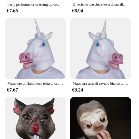
Party performance dressing up come adulti, divertente trasmissione in diretta, decorazione animale dello zodiaco, maschera animale in lattice zebra testa di cavallo
Divertente maschera testa di cavallo marrone per bambini, unicorno bianco, copertura integrale in lattice, maschera di Halloween, festa
€7.65
€6.94
Maschere di Halloween testa di cavallo in lattice zebra Cosplay Animal Costume Theater Prank Crazy Party puntelli White Unicorn Full Face Mask
Maschera testa di cavallo bianco unicorno marrone testa di cavallo maschera animale in lattice Costume di Halloween festa novità animale vestire regali per bambini
€7.67
€8.24