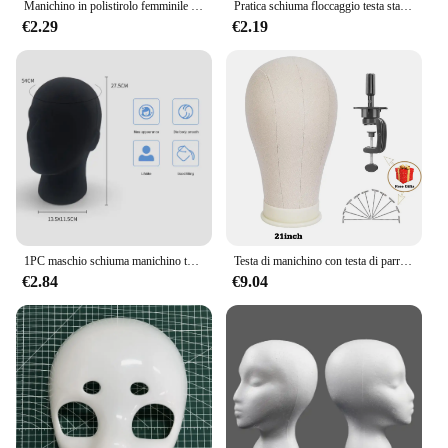
Manichino in polistirolo femminile manichino modello testa in schiuma parrucca per capelli Display per occhiali
Pratica schiuma floccaggio testa stampo parrucche occhiali cappello sciarpa espositore Stand modello fotografia puntelli testa di manichino femminile/maschile
€2.29
€2.19
1PC maschio schiuma manichino testa modello cappello CAP parrucca occhiali espositore rack base stabile centro commerciale armadio supporto
Testa di manichino con testa di parrucca da 21 pollici 23 pollici con supporto per parrucca, testa di tela di manichino per esposizione di parrucche
€2.84
€9.04