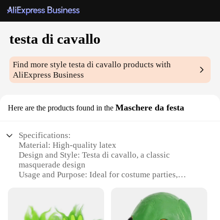
testa di cavallo
Find more style
testa di cavallo
products with
AliExpress Business
Maschere da festa
Here are the products found in the
Specifications:
Material: High-quality latex
Design and Style: Testa di cavallo, a classic
masquerade design
Usage and Purpose: Ideal for costume parties,
theatrical performances, and themed events
Performance and Property: Durable and comfortable
to wear for extended periods
Shape or Size: Available in a standard size to fit