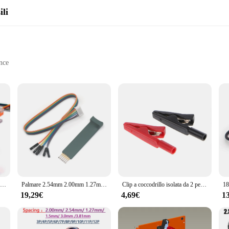
ili
nce
ops and DIY enthusiasts
ons to suit various tool types
uminum, ensuring both durability and precision. Designed to support a variety of
he ergonomic design allows for comfortable handling, reducing fatigue during p
 toolkit, promising reliability and consistency in your work.
ring to different tool types and sizes. The adaptive nature of the fixtures makes
re designed to be user-friendly, making them accessible to both novices and sea
2.54mm 2.00mm 1.27mm 3P 4P 5P 6P 7P 8P 9P 10P PCB Test stand clip morsetto dispositivo Download programmazione burning JTAG sonda pin
Palmare 2.54mm 2.00mm 1.27mm 3P 4P 5P 6P PCB Test Stand masterizzazione Clip pin dispositivo Debug Download programma ARM emulatore sonda JTAG
Clip a coccodrillo isolata da 2 pezzi Clip di prova della batteria da 2mm Clip di prova per tester per multimetro a Banana femmina sonda per cavi a penna Clip a coccodrillo
ss to the best tools for your needs.
19,29€
4,69€
1
f tool maintenance and repair. They are not just about durability; they are abou
ing downtime. Whether you're a vendor, supplier, or an individual looking to i
erformance and property, they are sure to become an indispensable part of your 