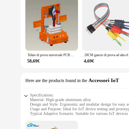
Telaio di prova universale PCB Test Jig PCBA Test Fixture Tool apparecchio in bachelite Test Rack Circuit Board Test Fixture Pin Plate
20CM gancio di prova ad alta effic
58,69€
4,69€
Accessori IoT
Here are the products found in the
Specifications:
Material: High-grade aluminum alloy
Design and Style: Ergonomic and modular design for easy a
Usage and Purpose: Ideal for IoT device testing and prototy
Typical Adaptive Scenario: Suitable for various IoT device
Shape or Size or Weight or Quantity: Customizable to fit div
Performance and Property: Robust and durable, ensuring relia