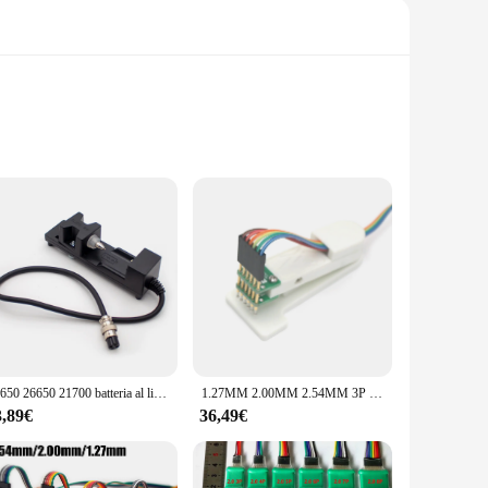
 tools, these fixtures are not just robust but also engineered
rolonged use. Whether you're a professional mechanic or a
 them suitable for a wide range of applications, from
soned professionals. The wholesale availability and support
18650 26650 21700 batteria al litio sistema a quattro fili misuratore di resistenza interna staffa di prova supporto per morsetto per batteria
1.27MM 2.00MM 2.54MM 3P 4P 5P 6P 7P PCB Test Stand masterizzazione Clip pin dispositivo Debug Download programma ARM JTAG emulatore strumenti sonda
3,89€
36,49€
t streamlining your workflow. The sets are designed to be
mprove your tool management, these test fixtures are an
tool arsenal.