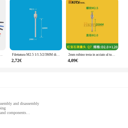
ienza Clip analizzatore logico cavo pinza sonda Kit morsetto di prova per chip pin Test di collegamento
Filettatura M2.5 1/1.5/2/3MM diametro dell'ago indicatore di prova del quadrante punto di contatto 10/20/30/40/50MM strumento di misurazione della lunghezza nuovo
2mm rubino testa in acciaio al tungsteno OD 10mm 20mm misura lunghezza M2.5 filetto micrometro altezza leva quadrante Test calibro punta indicatore sonda
2,72€
4,09€
ssembly and disassembly
ping
s and components
erse testing needs
ble testing results