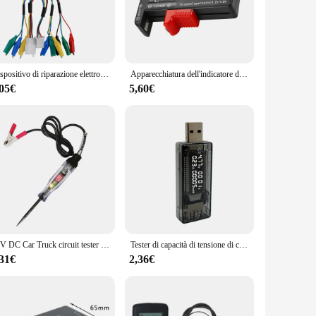
ther you're testing the performance of a laptop battery, a
t and portable nature make them ideal for use in various
Dispositivo di riparazione elettromobile Controller per veicoli elettrici Test della batteria rilevamento della manutenzione per Tester E-bike 24V 36V 48V 60V 72V
Apparecchiatura dell'indicatore del Tester della capacità della batteria strumento di prova universale accessorio di misurazione del dispositivo di controllo del Volt compatto
cators that provide immediate feedback on battery
,05€
5,60€
echnician, a vendor, or a hobbyist, these test fixtures will
12V DC Car Truck circuit tester circuito di tensione automobilistico Test per Auto voltmetro lampadina strumenti diagnostici per automobili riparazione automatica
Tester di capacità di tensione di corrente USB Volt rilevamento della tensione di corrente Tester di capacità del caricatore Tester Tester di alimentazione Mobile Test della batteria
,31€
2,36€