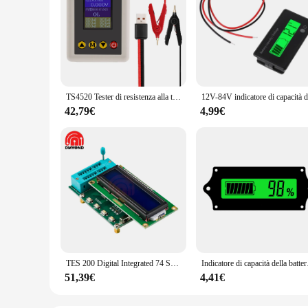
TS4520 Tester di resistenza alla tensione A 4 fili AC 1.77 'Display TFT Tester di resistenza della batteria con cavo di prova da USB A Kelvin di tipo A
42,79€
4,99€
TES 200 Digital Integrated 74 Series 40 Series Circuit Tester Ic Tester IC Logic Gate Test circuito integrato Checker Tool Parts
Indicatore di capacità della bat
51,39€
4,41€