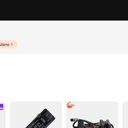
iness
set
 and accurate testing for batteries. The durable plastic construction ensures lon
ese test fixtures allows for easy handling and efficient testing, making them a