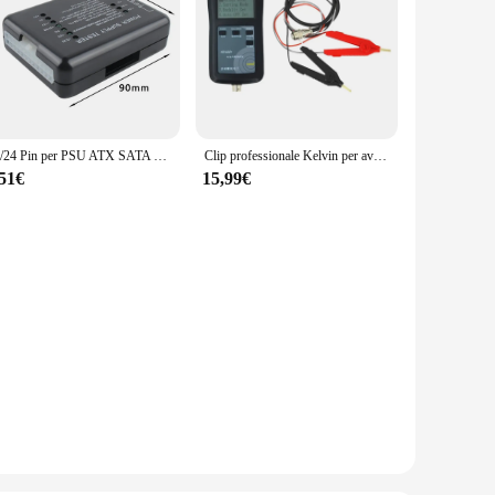
20/24 Pin per PSU ATX SATA HDD Checker Meter misura indicazione LED strumento diagnostico test per PC Computer Power Supply Tester
Clip professionale Kelvin per aviazione YR1035 per test resistenza interna della batteria per batteria compatta 18650 26650
,51€
15,99€