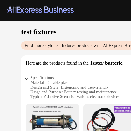
test fixtures
Find more style
test fixtures
products with AliExpress Bus
Tester batterie
Here are the products found in the
Specifications:
Material: Durable plastic
Design and Style: Ergonomic and user-friendly
Usage and Purpose: Battery testing and maintenance
Typical Adaptive Scenario: Various electronic devices
Shape or Size or Weight or Quantity: Compact and portable 
Performance and Property: Accurate and reliable test results
Features:
**Precision in Testing**
The test fixtures are meticulously designed to provide precise
professionals and hobbyists alike. The ergonomic design of th