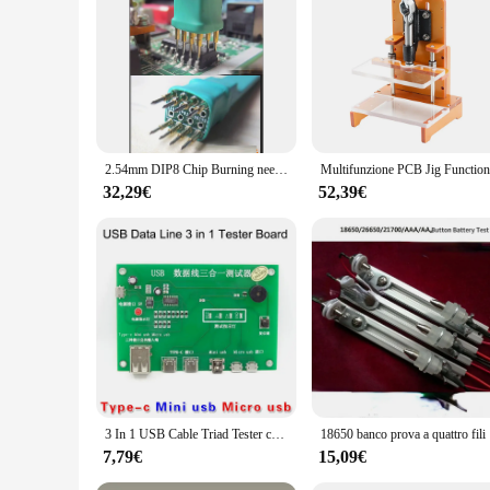
2.54mm DIP8 Chip Burning needle 2 x4p PCB Test Stand Fixture Firmware Burn test sonda pin a molla per Chip da 6.2mm
32,29€
52,39€
3 In 1 USB Cable Triad Tester cavo di ricarica scheda di prova Tpye-c Mini USB Micro PCB Board Data Wire Test Fixture
18650 banco 
7,79€
15,09€