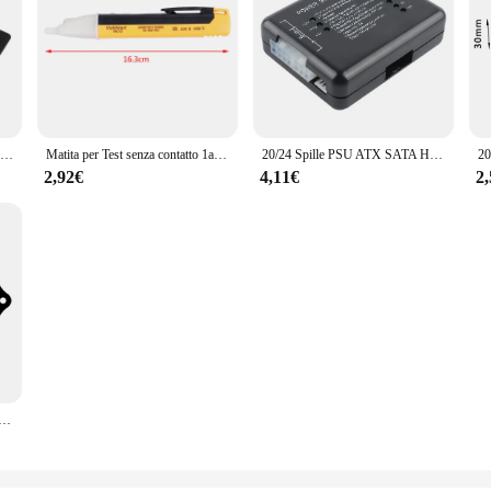
12V-84V indicatore di capacità della batteria al piombo acido voltmetro Monitor LCD voltmetro
Matita per Test senza contatto 1ac-d penna elettrica a induzione Ultra-sicura rilevatore VD02
20/24 Spille PSU ATX SATA HDD Tester Dell'alimentazione elettrica LED di Indicazione di Diagnostica Strumento di Test per Anodo, Catodo 12 V 5 V 3.3 V
2,92€
4,11€
2
teria al litio acido al piombo 12V/24V/36V/48V Indicatore di capacità LED Tester batteria indicatore di livello di carica Livello di potenza Test del rilevatore