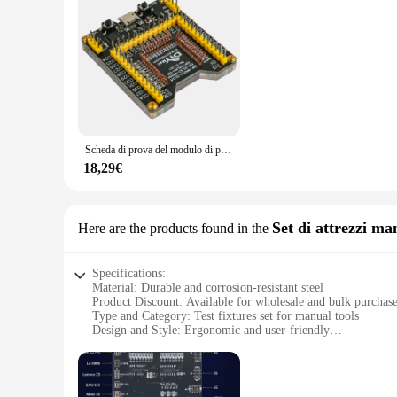
Features:
|Wholesale|Vendors|
**Enhanced Testing Efficiency**
The test fixtures Accessori IoT are meticulously crafted to 
withstand the rigors of repeated use while maintaining their
testing needs are met with precision and efficiency.
**Versatile and User-Friendly**
The test fixtures Accessori IoT are not just about functionali
Scheda di prova del modulo di programmazione ESP32 scheda di sviluppo del sistema di masterizzazione del dispositivo (senza modulo)
prolonged testing sessions. Whether you are a vendor, supplie
can be easily transported and set up, making them an indispe
18,29€
**Built for Durability and Reliability**
The test fixtures Accessori IoT are built to last, withstandi
your IoT devices are tested under consistent conditions. The 
Set di attrezzi ma
Here are the products found in the
these test fixtures, you can trust in the reliability of your t
Specifications:
Material: Durable and corrosion-resistant steel
Product Discount: Available for wholesale and bulk purchas
Type and Category: Test fixtures set for manual tools
Design and Style: Ergonomic and user-friendly
Usage and Purpose: Designed for precision testing of various
Typical Adaptive Scenario: Suitable for a wide range of indu
Shape or Size or Weight or Quantity: Comprehensive set with 