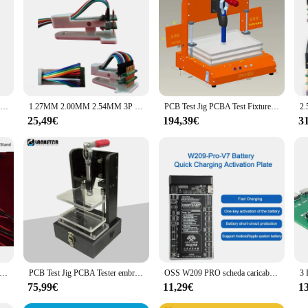
Multifunzione PCB Jig Functional Test Stand FCT Jig ICT Circuit Board telaio di prova universale PCBA Tester Fixture Stroke 60MM
1.27MM 2.00MM 2.54MM 3P 4P 5P 6P 8P 12P PCB banco di prova Clip di combustione morsetto Pin dispositivo Debug Download programma braccio JTAG strumento sonda
PCB Test Jig PCBA Test Fixture Tool telaio di prova universale apparecchio in bachelite Test Rack Circuit Board Test Fixture Pin Plate
25,49€
194,39€
3
prova a quattro fili batteria supporto per Tester di capacità 26650 apparecchio batteria supporto per Tester di resistenza interna AA
PCB Test Jig PCBA Tester embrione telaio telaio di prova universale banco di prova circuito di rilevamento staffa apparecchio 130x70mm
OSS W209 PRO scheda caricabatteria per IPhone 6-13 Pro Max dispositivo di prova per Huawei Samsung strumento di riparazione di attivazione delle batterie
75,99€
11,29€
1