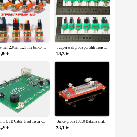
2.54mm 2.0mm 1.27mm banco di prova PCB Clip morsetto dispositivo Download programmazione Burning JTAG sonda Pin 3P 4P 5P 6P 7P 8P 10P cavo
Supporto di prova portatile morsetto a Clip per PCB 2.54mm 2.00mm 1.27mm dispositivo di Download programma di masterizzazione JTAG sonda Pin 3P 4P 5P 6P 7P 8P cavo
1,89€
18,39€
3 In 1 USB Cable Triad Tester cavo di ricarica scheda di prova Tpye-c Mini USB Micro PCB Board Data Wire Test Fixture
Banco prova 18650 Batteria al litio 26800 Dispositivo 32650 Capacità 26650 Corrente massima 21700 Supporto 20A
3,29€
23,19€