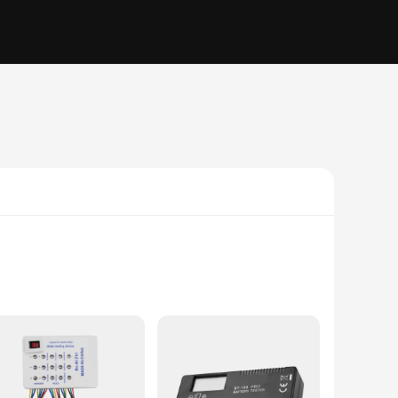
gevity and reliability, making them an essential tool for
n indispensable part of any battery maintenance routine.