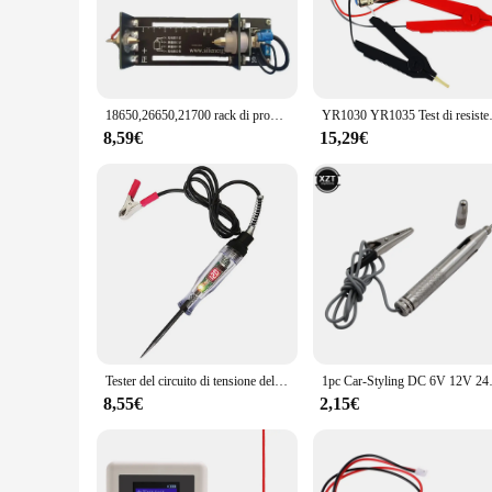
**Versatility in Application**
These test fixtures are not limited to a specific type of batt
smartphone battery, or any other device that requires a relia
settings, from a professional workshop to a DIY enthusiast's
18650,26650,21700 rack di prova della batteria, rack di prova a quattro fili, dispositivo della scatola della batteria, rack di resistenza interna di capacità
YR1030 YR1035 Test di resisten
**Ease of Use and Convenience**
The test fixtures are designed with user convenience in mind
8,59€
15,29€
performance. The sets are available for wholesale and vendors
streamline your battery testing process, ensuring that you get
Tester del circuito di tensione del camion dell'automobile strumenti automatici 3-36V penna di prova della sonda diagnostica dell'auto lampadina strumenti elettrici della penna di misurazione
1pc Car-Styling DC 6V 12V 24V sistema
8,55€
2,15€