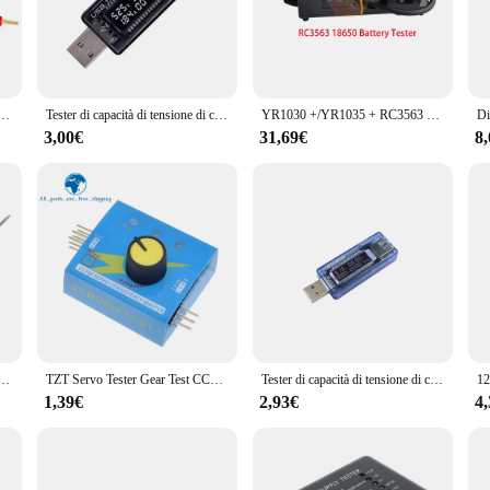
ery; they are versatile enough to cater to a wide range of electronic devices. Whe
ble power source, these test fixtures will deliver accurate results. Their compac
 home lab.
za interna della batteria Clip Kelvin 18650 26650 32650 Test della batteria morsetto Kelvin
Tester di capacità di tensione di corrente USB Volt rilevamento della tensione di corrente Tester di capacità del caricatore Tester Tester di alimentazione Mobile Test della batteria
YR1030 +/YR1035 + RC3563 18650 Tester batteria tensione batteria al litio resistenza interna Tester apparecchio strumento Tester di alimentazione della batteria
. They are straightforward to use, with clear instructions and easy-to-read indi
3,00€
31,69€
8
, making them accessible to professionals and retailers alike. Whether you're a t
 reliable and consistent results every time.
 di illuminazione sonda di prova lampada continuità auto circuito di tensione elettronico Tester cavo diagnostico
TZT Servo Tester Gear Test CCPM coerenza Master Checker 3CH 4.8-6V con spia luminosa
Tester di capacità di tensione di corrente USB Volt rilevamento della tensione di corrente Tester di capacità del caricatore Tester Tester di alimentazione Mobile Test della batteria
1,39€
2,93€
4