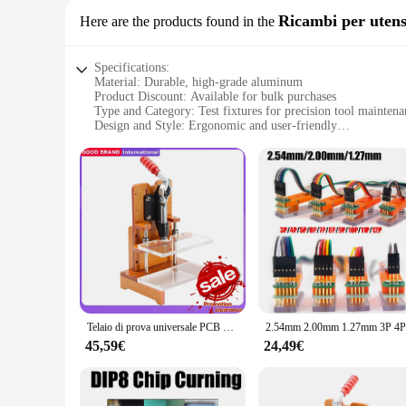
Ricambi per utens
Here are the products found in the
Specifications:
Material: Durable, high-grade aluminum
Product Discount: Available for bulk purchases
Type and Category: Test fixtures for precision tool maintena
Design and Style: Ergonomic and user-friendly
Usage and Purpose: Ideal for tool repair and calibration
Typical Adaptive Scenario: Suitable for professional worksh
Shape or Size or Weight or Quantity: Versatile set configurati
Features:
**Precision and Reliability**
The test fixtures are meticulously crafted from high-grade al
to enhance the efficiency of tool maintenance and repair. T
hobbyist, these test fixtures are the perfect addition to your
**Versatility and Adaptability**
These test fixtures come in a variety of configurations, cate
precision calibration to general tool maintenance. The sets a
Telaio di prova universale PCB Test Jig Stereo Frame PCBA Test Circuit Board Fixture Tool
from reliable vendors and suppliers ensure that you have acce
45,59€
24,49€
**Optimized for Efficiency**
The test fixtures are engineered to optimize the efficiency o
easily accessible, allowing for quick tool changes and reduc
essential addition to your toolbox. With their high-quality p