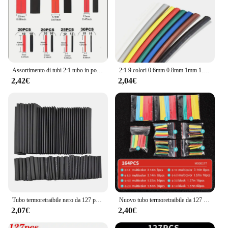
Assortimento di tubi 2:1 tubo in poliolefina Kit di cavi per guaina per cavi per auto 127 pezzi termoretraibile nero rosso
2:1 9 colori 0.6mm 0.8mm 1mm 1.5mm 2mm 2.5mm 3mm 3.5mm 4mm 4.5mm 5mm termoretraibile tubo termoretraibile tubo Dropshipping
2,42€
2,04€
Tubo termoretraibile nero da 127 pezzi manicotto isolante per cavo guaina termoretraibile con guaina in poliolefina cablata elettronica impermeabile
Nuovo tubo termoretraibile da 127 pezzi 140/164 pezzi tubi termorestringenti in poliolefina assortiti tubi isolanti per cavi in filo metallico Set di fili avvolgenti
2,07€
2,40€