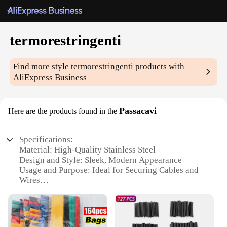
termorestringenti
Find more style
termorestringenti
products with
AliExpress Business
Passacavi
Here are the products found in the
Specifications:
Material: High-Quality Stainless Steel
Design and Style: Sleek, Modern Appearance
Usage and Purpose: Ideal for Securing Cables and
Wires
Performance and Property: Durable and Corrosion-
Resistant
Typical Adaptive Scenario: Home, Office, or
Industrial Environments