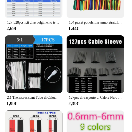
127-328pcs Kit di avvolgimento termoretraibile tubo termoretraibile tubo termoretraibile collegamento elettrico guaina isolante del cavo del cavo
164 pz/set poliolefina termoretraibile assortito tubo termoretraibile cavo isolato guaina tubi Set 2:1
2,69€
1,44€
2:1 Thermoresistant Tubo di Calore Shrink Wrapping Kit Assortiti Cavo di Filo Sulation Guaina 3:1 Tubi Termorestringenti
127pcs di trasporto di Calore Nero Tubo Termoretraibile Fili Wrap Tubi Wire Collegare Protezione Della Copertura Del Manicotto Del Cavo Elettrico Impermeabile Termoretraibile 2:1
1,99€
2,39€