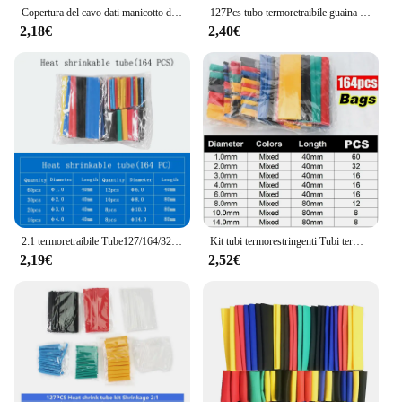
Copertura del cavo dati manicotto del cavo 580/328/127PCS Kit di tubi termorestringenti 2:1 involucro di protezione del filo termoretraibile collegare la protezione della copertura
127Pcs tubo termoretraibile guaina Kit assortimento tubi collegamento elettrico cavo avvolgente cavo elettrico restringimento impermeabile 2:1
2,18€
2,40€
2:1 termoretraibile Tube127/164/328/140/530/560/580/780pcs termoretraibile assortito isolamento in poliolefina guaina del cavo avvolgente del manicotto del cavo
Kit tubi termorestringenti Tubi termoresistenti Avvolgimento di cavi termorestringenti Cavo di collegamento elettrico Protezione con maniche isolanti
2,19€
2,52€