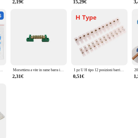
2,19€
15,29€
3
Filo Elettrico Connettori Spade Alette Quick Splice Cavi Isolamento Tappi Per Scarpe Per Il Collegamento A Vite
Morsettiera a vite in rame barra ignifuga fila di cablaggio striscia in ottone a terra Zero protezione scatola di distribuzione collegamento del cavo
1 pz U H tipo 12 posizioni barriera in plastica morsettiera blocco barriera blocco viti strisce di collegamento per cablaggio elettrico 3 a10a
2,31€
0,51€
1