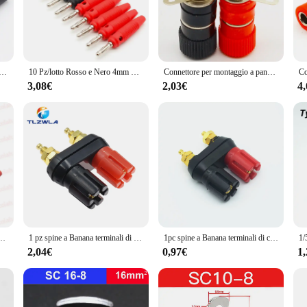
 terminali a banana offer exceptional durability and corrosion resistance. The e
nal and DIY users. The terminals are designed to withstand the rigors of frequ
m or a professional electrician working on a project, these terminali a banana 
versal fit for various applications. The terminals are available in sets, allowin
etri Tappi di rame puro Placcato Oro Musicale Speaker Cable Wire Spille Spina A Banana Connettori
10 Pz/lotto Rosso e Nero 4mm Saldatura Lato Impilabile Spina A Banana
Connettore per montaggio a pannello Jack con spina a Banana di alta qualità 1 paio (rosso + nero)
3,08€
2,03€
4
nd reliable performance in various electrical scenarios. They are perfect for us
al. The terminals' design ensures a snug fit, reducing the risk of electrical i
e quality of your connections, ensuring that your projects are completed with pre
impilabile laterale senza saldatura rossa e nera da 4mm
1 pz spine a Banana terminali di coppia connettore nero rosso terminale dell'amplificatore Post di collegamento spina dell'altoparlante a Banana Jack
1pc spine a Banana terminali di coppia connettore nero rosso terminale dell'amplificatore Post di collegamento spina dell'altoparlante a Banana Jack
2,04€
0,97€
1