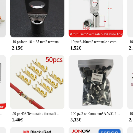
tto 4 millimetri a banana binding post 4 millimetri connettori a banana di trasporto libero
10 pz/lotto 16 ~ 35 mm2 terminali connettore per cavo di saldatura a filo vestito SC16-6 SC25-8 SC35-8
10 pz 6-10mm2 terminale a crimpare cavo di saldatura Kit connettore bullone foro stagnato capicorda
2,15€
1,52€
2
10 pz/lotto 1.5/2.5/4 mm2 capicorda in rame stagnato terminali a crimpare ad anello Kit di connettori per cavi per saldatura a filo SC1.5-5
50 pz 453 Terminale a forma di U Terminale connettore rapido Terminale fascia a denti piccoli 0,5-1,5 mm2
100 pz 2 x4.0mm mm² A.W.G 2X #12 doppi cavi tipo rame Starfix coibentato ghiere capocorda terminale capocorda capocorda TE4012
1,46€
3,33€
2