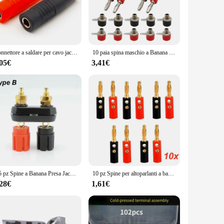
rgonomic banana plug design ensures a secure and easy-grip
ent use, making them a staple in any toolbox or workspace.
are versatile enough to meet your needs. They are compatible
g you to purchase the quantity that best suits your project or
Connettore a saldare per cavo jack isolato femmina a banana da 10 pezzi in ottone da 4 mm
10 paia spina maschio a Banana da 4mm + connettore a presa femmina terminale a vite Binding Post adattatore per altoparlante Audio nero rosso
,05€
3,41€
e in audio systems, automotive applications, and other
nterference and enhancing the overall performance of your
cision and efficiency.
1/5 pz Spine a Banana Presa Jack Coppia Terminali Connettori FAI DA TE Rosso Nero Connettore Amplificatore Terminale Binding Post Altoparlante M20
10 pz Spine per altoparlanti a banana Argento 4mm Connettore a banana per terminale adattatore cavo altoparlante audio video
,28€
1,61€