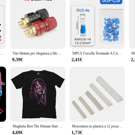
pz 200 pz terminale di aggancio tipo U terminale Tab da 0.3 a 1.5 mm2 morsettiera connettore doppio connettore terminale
Vite filettata per rilegatura a filo M5 M6 M8 M10 Set nero + rosso morsetto per Inverter a saldare giunzione di alimentazione collegare il terminale della batteria
50PCS Forcella Terminale A Crimpare Filo Elettrico Connettori Spade Alette Quick Splice Cavi Isolamento Tappi Per Scarpe Per Il Collegamento A Vite
9,39€
2,41€
2
ri per cavi da 280 pezzi Terminali isolati maschio femmina Terminali a crimpare freddi Terminali a crimpare assortiti Kit connettori a forcella
Maglietta Bret The Hitman Hart Terminator
Morsettiera in plastica a 12 posizioni Connettore cavo Vite Striscia barriera elettrica X3-0512 X3-1012 X3-2012 X3-3012 X3-6012
4,69€
1,73€