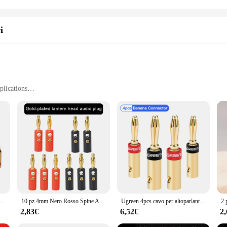
i
plications
 Easy Management
Connections
ing long-lasting durability and reliable electrical connections. These connector
 DIY enthusiasts alike. The ergonomic spine and connector design not only enhanc
a car audio setup, or any other electrical project, these terminali a banana se
nettore per altoparlante in lega placcata in oro connettore per altoparlante Audio musicale amplificatore cavo connettori Pin
10 pz 4mm Nero Rosso Spine A Banana Placcatura In Oro Audio Altoparlante Cavo Vite Spina Lanterna A Banana Per La Maggior Parte degli Altoparlanti
Ugreen 4pcs cavo per altoparlante connettore a Banana adattatore per spina Jack a vite per altoparlante amplificatore per cavo Audio Video spina a Banana
ge systems to high-power installations. Their versatility makes them a valuable 
2,83€
6,52€
2