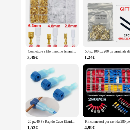
Connettore a filo maschio femmina isolato scatola 2.8/4.8/6.3mm terminali a crimpare elettrici connettori a forcella Termin Kit assortito
50 pz 100 
3,49€
1,24€
20 pz/40 Pz Rapido Cavo Elettrico Connettori A Scatto Splice Blocco Terminali del Cavo A Crimpare moto elettriche Ham Radio
Kit connetto
1,53€
4,99€