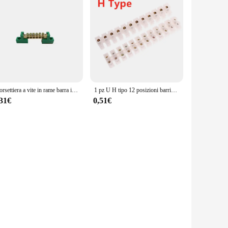
Morsettiera a vite in rame barra ignifuga fila di cablaggio striscia in ottone a terra Zero protezione scatola di distribuzione collegamento del cavo
1 pz U H tipo 12 posizioni barriera in plastica morsettiera blocco barriera blocco viti strisce di collegamento per cablaggio elettrico 3 a10a
,31€
0,51€