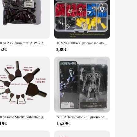
100 pz 2 x2.5mm mm² A.W.G 2X #14 doppi cavi tipo rame Starfix coibentato ghiere capocorda terminale capocorda capocorda TE2508
102/280/300/480 pz cavo isolato connettore filo crimpare spatola anello di testa forcella Kit anello capocorda Kit terminale arrotolato
,52€
3,80€
100 pz rame Starfix coibentato ghiere capocorda cavi gemelli tipo 2 x1.5mm ² A.W.G 2X #16 terminale terminale capocorda TE1508
NECA Terminator 2: il giorno del giudizio T-800 protettiva in PVC da 7 "18cm
,19€
15,29€