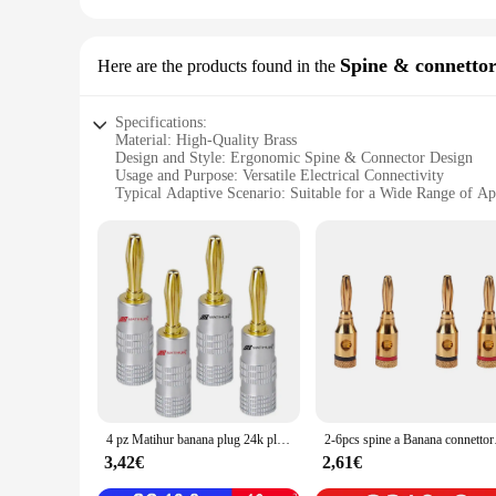
Spine & connettor
Here are the products found in the
Specifications:
Material: High-Quality Brass
Design and Style: Ergonomic Spine & Connector Design
Usage and Purpose: Versatile Electrical Connectivity
Typical Adaptive Scenario: Suitable for a Wide Range of Ap
Shape or Size or Weight or Quantity: Available in Sets for
Performance and Property: Durable and Reliable Electrical 
Features:
|Wholesale|
**Reliable Electrical Connectivity**
The terminali a banana are crafted from premium brass, ensur
them an essential component for electrical professionals and
appeal of your electrical projects.
**Versatile Electrical Connectivity**
Whether you're connecting wires in a home automation system, 
4 pz Matihur banana plug 24k placcato oro GD Amp rame placcato oro OFC 4mm spina amplificatore Audio terminale spina altoparlante
2-6pcs spine a Banana con
compatible with a wide range of applications, from low-volta
connector for any job.
3,42€
2,61€
**Ease of Use and Management**