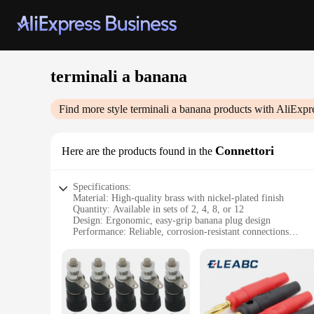
terminali a banana
Find more style
terminali a banana
products with AliExpr
Connettori
Here are the products found in the
Specifications:
Material: High-quality brass with nickel-plated finish
Quantity: Available in sets of 2, 4, 8, or 12
Design: Ergonomic, easy-grip banana plug design
Performance: Reliable, corrosion-resistant connections
Usage: Ideal for various electrical applications, including a
Compatibility: Universal fit for most banana jack terminals
Features:
|Wholesale|
**Reliable and Durable Construction**