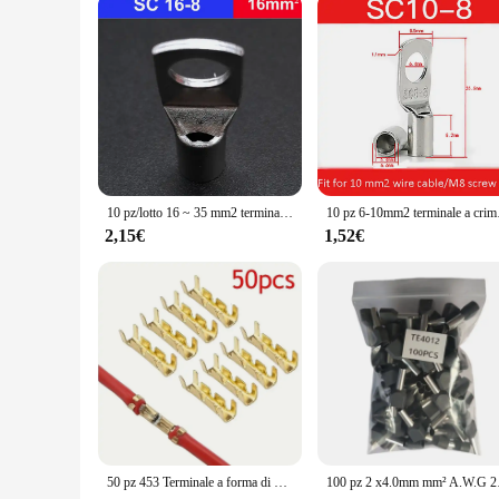
The terminali a banana sets are available in convenient quant
reducing the time and effort required for installation. Their
hobbyists. With these terminali a banana, you can trust in the 
10 pz/lotto 16 ~ 35 mm2 terminali connettore per cavo di saldatura a filo vestito SC16-6 SC25-8 SC35-8
10 pz 6-10mm2 te
2,15€
1,52€
50 pz 453 Terminale a forma di U Terminale connettore rapido Terminale fascia a denti piccoli 0,5-1,5 mm2
100 pz 2 x4.0mm mm² A