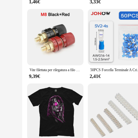
1,46€
3,33€
Vite filettata per rilegatura a filo M5 M6 M8 M10 Set nero + rosso morsetto per Inverter a saldare giunzione di alimentazione collegare il terminale della batteria
50PCS Forcella Terminale A Crimpare 
9,39€
2,41€