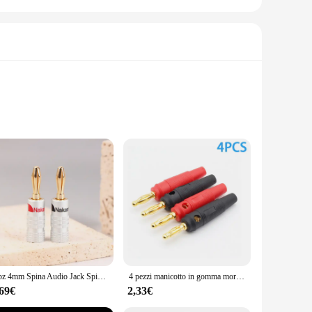
s are designed to withstand the rigors of daily use, making
es ease of use but also contributes to the overall aesthetic
ts are the go-to solution. The connectors are designed to be
2 pz 4mm Spina Audio Jack Spine A Banana per Filo Dell'altoparlante Placcato Oro Adattatore A Banana Cavo Connettore Pinze Binding Post connettore
4 pezzi manicotto in gomma morbida senza saldatura spina da 4mm rame puro placcato oro altoparlante musicale cavo Pin lanterna testa connettore a Banana
addition to any toolkit, ensuring that you have the right
,69€
2,33€