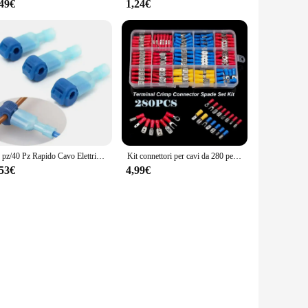
,49€
1,24€
20 pz/40 Pz Rapido Cavo Elettrico Connettori A Scatto Splice Blocco Terminali del Cavo A Crimpare moto elettriche Ham Radio
Kit connettori per cavi da 280 pezzi Terminali isolati maschio femmina Terminali a crimpare freddi Terminali a crimpare assortiti Kit connettori a forcella
,53€
4,99€