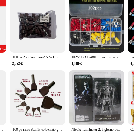
ities, making it easy to manage and organize your electrical components. The de
 robust construction and compatibility with various electrical systems make them
reliability and ease of use for all your electrical projects.
rminale a crimpare cavo di saldatura Kit connettore bullone foro stagnato capicorda
100 pz 2 x2.5mm mm² A.W.G 2X #14 doppi cavi tipo rame Starfix coibentato ghiere capocorda terminale capocorda capocorda TE2508
102/280/300/480 pz cavo isolato connettore filo crimpare spatola anello di testa forcella Kit anello capocorda Kit terminale arrotolato
2,52€
3,80€
4
.W.G 2X #12 doppi cavi tipo rame Starfix coibentato ghiere capocorda terminale capocorda capocorda TE4012
100 pz rame Starfix coibentato ghiere capocorda cavi gemelli tipo 2 x1.5mm ² A.W.G 2X #16 terminale terminale capocorda TE1508
NECA Terminator 2: il giorno del giudizio T-800 protettiva in PVC da 7 "18cm