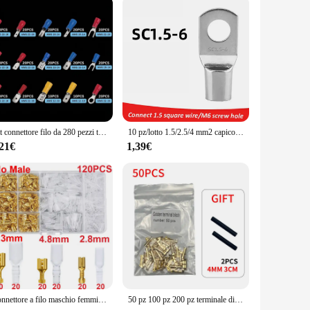
sign of these connectors ensures that they are easy to use,
 a smart choice for both professional electricians and
Kit connettore filo da 280 pezzi terminali isolati maschio femmina terminali a crimpare a freddo terminali a crimpare assortiti Kit connettore di testa a forcella
10 pz/lotto 1.5/2.5/4 mm2 capicorda in rame stagnato terminali a crimpare ad anello Kit di connettori per cavi per saldatura a filo SC1.5-5
,21€
1,39€
Connettore a filo maschio femmina isolato scatola 2.8/4.8/6.3mm terminali a crimpare elettrici connettori a forcella Termin Kit assortito
50 pz 100 pz 200 pz terminale di aggancio tipo U terminale Tab da 0.3 a 1.5 mm2 morsettiera connettore doppio connettore terminale