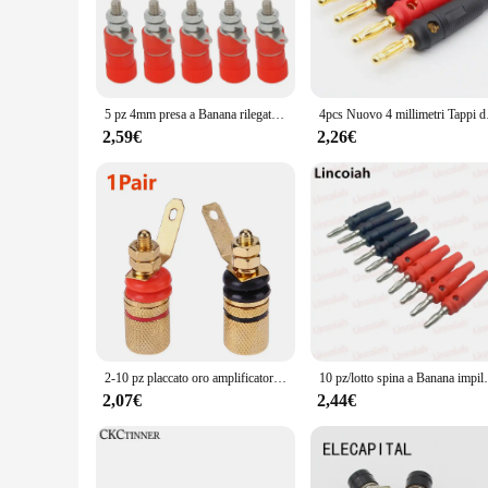
Crafted from robust brass with a nickel-plated finish, these
connection, making them a reliable choice for both professio
**Versatile and Convenient Use**
Whether you're an audiophile setting up a home theater syste
with a wide range of banana jack terminals, making them a uni
5 pz 4mm presa a Banana rilegatura professionale Post dado spina a Banana connettore Jack nichelato
4pcs Nuovo 4 millim
inventory needs.
2,59€
2,26€
**Optimized for Performance**
The terminali a banana are engineered to deliver consistent a
environments where secure and efficient connections are cruci
electrical systems. With these terminals, you can trust in th
2-10 pz placcato oro amplificatore terminale altoparlante Binding Post connettore presa spina a Banana adatto per accessori spine a Banana
10 pz/lotto spina a Banana 
2,07€
2,44€