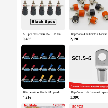
5/10pcs morsettiere JS-910B 4mm amplificatore terminale connettore rilegatura Post Banana Plug Jack Mount rosso nero
10 pz/lo
0,48€
2,19€
Kit connettore filo da 280 pezzi terminali isolati maschio femmina terminali a crimpare a freddo terminali a crimpare assortiti Kit connettore di testa a forcella
4,21€
1,39€