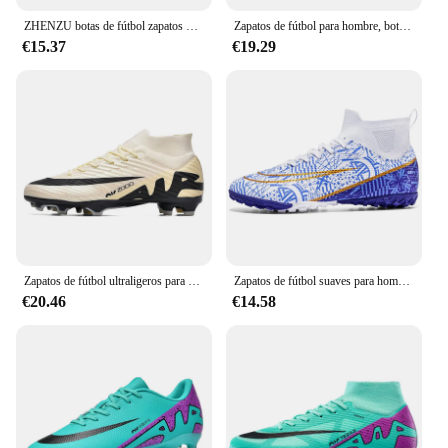
ZHENZU botas de fútbol zapatos de fútbol para hombre y niño, botas de fútbol de tobillo alto, calas deportivas de entrenamiento, zapatos de fútbol, talla 35-45
Zapatos de fútbol para hombre, botas de campo de fútbol antideslizantes para interiores, originales, Professional Match Turf Society, nuevas
€15.37
€19.29
Zapatos de fútbol ultraligeros para hombre y niño, zapatillas de entrenamiento TF/FG, botas de fútbol, Chuteira Campo 34-45, 8528
Zapatos de fútbol suaves para hombres, botas de fútbol TF/FG, zapatillas de entrenamiento de hierba antideslizantes transpirables, tacos, calzado deportivo de alta calidad para exteriores
€20.46
€14.58