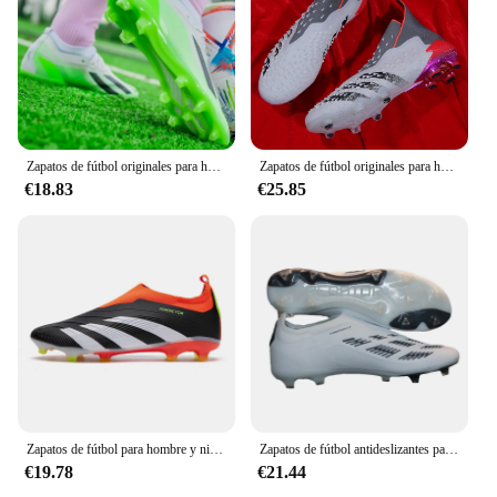
Zapatos de fútbol originales para hombres AG/TF, botas de fútbol para niños, botas de fútbol para jóvenes, calas de entrenamiento atlético cómodas
Zapatos de fútbol originales para hombre, calzado antideslizante de entrenamiento para estudiantes de interior, botas deportivas de fútbol, resistentes al desgaste
€18.83
€25.85
Zapatos de fútbol para hombre y niño, botas de fútbol, Botines altos, zapatillas deportivas de entrenamiento, eur 35-45
Zapatos de fútbol antideslizantes para hombres, tacos de fútbol de césped antideslizantes para niños, botas de fútbol de entrenamiento TF/FG, Chuteira Campo 35-46
€19.78
€21.44