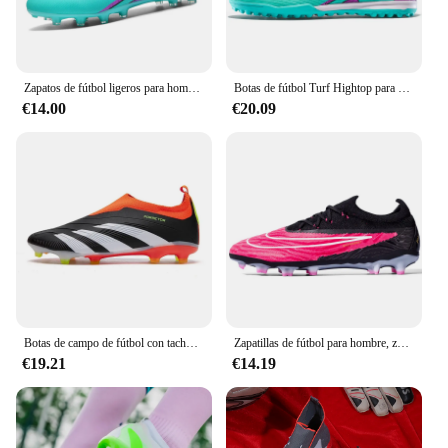
Zapatos de fútbol ligeros para hombre, botines de fútbol TF/FG, antideslizantes para exteriores, hierba, zapatillas de entrenamiento profesional, talla 33-46
Botas de fútbol Turf Hightop para hombres, zapatos de fútbol para interiores y exteriores, zapatillas de deporte, tacos TF, entrenamiento atlético para jóvenes
€14.00
€20.09
Botas de campo de fútbol con tachuelas originales para hombres, zapatos de fútbol antideslizantes para niños, zapatillas de entrenamiento de la sociedad interior
Zapatillas de fútbol para hombre, zapatos de entrenamiento profesional, botas de fútbol para interior y exterior, TF/FG
€19.21
€14.19