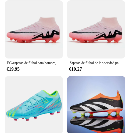
FG-zapatos de fútbol para hombre, calas largas especiales para césped, botas de fútbol deportivas de equipo alto, resistentes al desgaste, talla 36-45
Zapatos de fútbol de la sociedad para hombres, botas de campo de fútbol profesionales originales para interiores, TF/FG, zapatillas antideslizantes de entrenamiento de hierba para niños
€19.95
€19.27