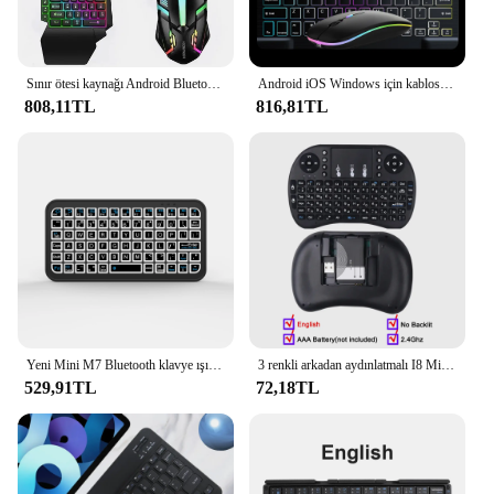
Sınır ötesi kaynağı Android Bluetooth mobil oyun denetleyicisi klavye fare seti Pubg taht takım
Android iOS Windows için kablosuz Bluetooth klavyeler Apple Xiaomi Samsung Tablet için Mini arka işık klavye klavye ve fare
808,11TL
816,81TL
Yeni Mini M7 Bluetooth klavye ışık etkisi ile cep telefonu bilgisayar için uygun akıllı TV düz Panel 3 sistemi anahtarlama Porta
3 renkli arkadan aydınlatmalı I8 Mini kablosuz klavye 2.4GHz hava fare İngilizce rusça klavye Touchpad el ile Android TV kutusu
529,91TL
72,18TL