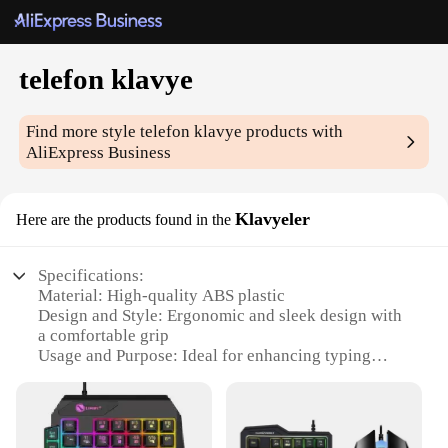
telefon klavye
Find more style
telefon klavye
products with
AliExpress Business
Klavyeler
Here are the products found in the
Specifications:
Material: High-quality ABS plastic
Design and Style: Ergonomic and sleek design with
a comfortable grip
Usage and Purpose: Ideal for enhancing typing
speed and accuracy on mobile devices
Typical Adaptive Scenario: Perfect for
professionals, students, and anyone who frequently
uses their smartphone for typing