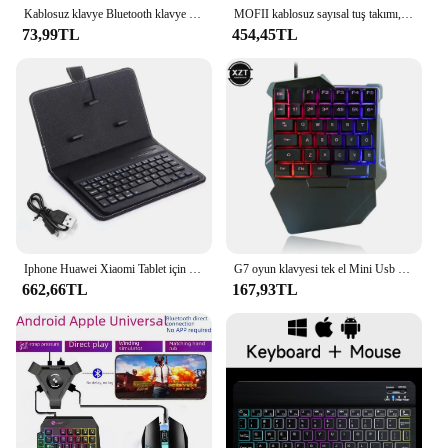
Kablosuz klavye Bluetooth klavye Mini klavye şarj edilebilir oyun klavyesi Android iOS Windows dizüstü Tablet telefon Ipad için
MOFII kablosuz sayısal tuş takımı, renkli Retro Mini taşınabilir sayısal tuş takımı, bilgisayar için 2.4G kablosuz harici klavye, dizüstü bilgisayar
73,99TL
454,45TL
Iphone Huawei Xiaomi Tablet için Bluetooth kablosuz klavye PU manyetik kılıf desteği Mini klavye cep telefonu oyun klavyesi
G7 oyun klavyesi tek el Mini Usb Ultra ince kablolu 35 tuşları Laptop için bir handebacklight arka klavye masaüstü bilgisayar Smartphone
662,66TL
167,93TL