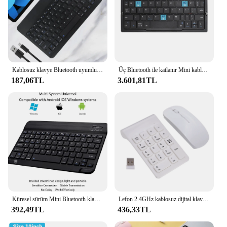
Kablosuz klavye Bluetooth uyumlu klavye Android IOS Windows Mini için 78-Key oyun Keybaord PC IPad Tablet için klavye
Üç Bluetooth ile katlanır Mini kablosuz klavye ve Android IOS Windows için Tablet telefon dizüstü Bluetooth klavye için standı
187,06TL
3.601,81TL
Küresel sürüm Mini Bluetooth klavye kablosuz klavye şarj edilebilir klavyeler için IOS Android Windows 10 inç için Tablet telefon
Lefon 2.4GHz kablosuz dijital klavye Mini sayısal tuş takımı bilgisayar dizüstü PC için 18 tuşları beyaz tuş takımı fare seti
392,49TL
436,33TL