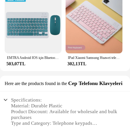
EMTRA Android IOS için Bluetooth kablosuz klavye fare Huawei Xiaomi Tablet için iPad hava Mini 5 İspanyolca kore rus klavye
IPad Xiaomi Samsung Huawei telefon Tablet için yeni Bluetooth klavye Android IOS Windows için ince Mini kablosuz klavye
503,07TL
302,13TL
Cep Telefonu Klavyeleri
Here are the products found in the
Specifications:
Material: Durable Plastic
Product Discount: Available for wholesale and bulk
purchases
Type and Category: Telephone keypads
Design and Style: Ergonomic and sleek