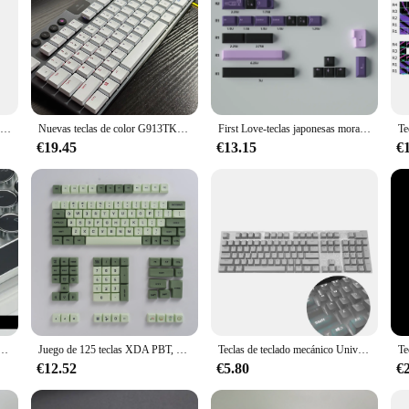
K-04 de teclado 3 en 1 para consola de juegos, repuesto para teclado mecánico Retro, tapa transparente bonita
Nuevas teclas de color G913TKL, teclas de teclado mecánico para juegos con cable, G913 G915 G913 G913tkl G813TKL
First Love-teclas japonesas moradas, sublimación PBT Original, juego completo de tapas de teclado mecánico
€19.45
€13.15
€
to, 104 teclas, teclas de teclado Retro ergonómicas para teclado para juegos Cherry MX retroiluminado RGB
Juego de 125 teclas XDA PBT, verde Matcha Teclado mecánico para 61/64/68/75/87/98/104/108 teclas, Cherry/Gateron/Otemu/Kailh
Teclas de teclado mecánico Universal de 104 piezas, teclas ergonómicas en blanco para Cherry MX, reemplazo de teclado mecánico retroiluminado
€12.52
€5.80
€