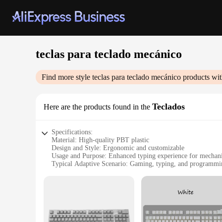
teclas para teclado mecánico
Find more style
teclas para teclado mecánico
products wit
Teclados
Here are the products found in the
Specifications:
Material: High-quality PBT plastic
Design and Style: Ergonomic and customizable
Usage and Purpose: Enhanced typing experience for mechan
Typical Adaptive Scenario: Gaming, typing, and programmi
Shape or Size or Weight or Quantity: Standard 104-key layo
Performance and Property: Durable and resistant to wear
Features:
**Enhanced Typing Experience**
The teclas para teclado mecánico are not just keycaps; they 
and resistant to wear. The ergonomic design ensures comfort