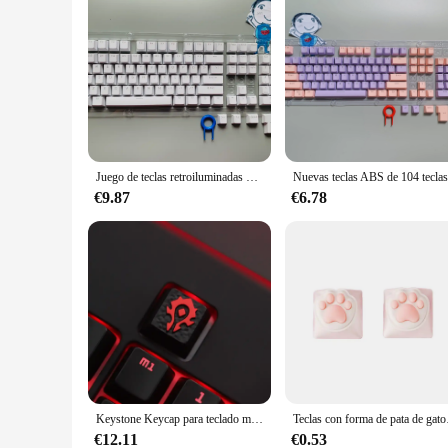
Juego de teclas retroiluminadas OEM Pbt de 108 teclas, perfil Iso, juego blanco y negro prsonalizado para interruptores Cherry Mx Outemu, Teclado mecánico
€9.87
€6.78
Keystone Keycap para teclado mecánico WOW World of Warcraft Horde Alliance, aleación de aluminio de Zinc, PC de juego personalizado
Teclas con forma de pata
€12.11
€0.53