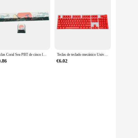
Teclas Coral Sea PBT de cinco lados, barra espaciadora con subcama de tinte, 6.25U, perfil OEM, barra espacial para teclado mecánico DIY, 2 uds.
Teclas de teclado mecánico Universal, teclas ergonómicas en blanco para Cherry MX, reemplazo de teclado mecánico retroiluminado, 104 piezas
0.86
€6.02