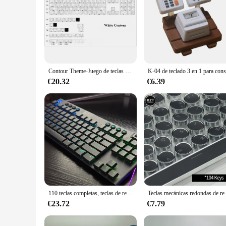
Contour Theme-Juego de teclas para teclado mecánico, PBT Cherry, 136 teclas, blanco y negro, 21/61/87/104/108
€20.32
€6.39
110 teclas completas, teclas de repuesto brillantes, nuevas teclas originales G913 G915TKL, teclas de teclado personalizadas para teclado mecánico
Teclas mecánicas redondas de repues
€23.72
€7.79