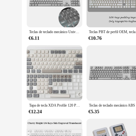
flexibility to customize your keyboard to your personal style
**Versatile and Adaptive**
These keycaps are not just for aesthetics; they are designed t
The standard 104-key layout ensures compatibility with most
smooth and consistent typing experience that is unmatched.
Teclas de teclado mecánico Universal de 104 piezas, teclas ergonómicas en blanco para Cherry MX, reemplazo de teclado mecánico retroiluminado
Teclas PBT de perfil OE
**For Vendors, Suppliers, and Wholesale**
€6.11
€10.76
These keycaps are not just for personal use; they are also an
retailers looking to offer a comprehensive range of mechanic
satisfaction and repeat business. Whether you're looking to e
Tapa de tecla XDA Profile 120 PBT, DYE-SUB, personalizada, minimalista, blanco, gris, inglés, japonés, Teclado mecánico, interruptor MX
€12.24
€5.35