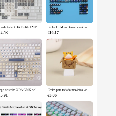
s para teclado mecánico cater to a wide range of scenarios.
ps' performance and property are top-notch, providing a
Tapa de tecla XDA Profile 120 PBT, DYE-SUB, personalizada, minimalista, blanco, gris, inglés, japonés, Teclado mecánico, interruptor MX
Teclas OEM con tema de animación, pequeño juego completo de transmisión de luz PBT + PC, adecuadas para accesorios de teclado mecánico de juegos
12.53
€16.17
re available in sets, making them an attractive option for
a reliable choice for resellers, ensuring customer
o mecánico are a smart investment.
Juego de teclas XDA GMK de leche de soja, 144 teclas, PBT, sublimación de tinte para interruptores Cherry Gatrron MX, XDA Teclado mecánico, 1 Juego
Teclas para teclado mecánico, accesorios para teclado de Anime artesanal, Kawaii, rosa, PBT, eje Cherry MX, personalizado, lindo gato, Diy
15.91
€3.06