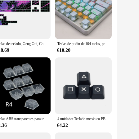
Teclas de teclado, Geng Gui, Cherry, PBT pequeño completo para accesorios de teclado mecánico Cherry MX 104/87/61
Teclas de pudín de 104 teclas, perfil OEM, PBT de doble disparo para teclado mecánico Mx Switch, diseño ISO, teclas retroiluminadas RGB
18.69
€10.20
Teclas ABS transparentes para teclado mecánico, 10 piezas, retroiluminado mate para Cherry Gateron Kailh Switch R4 R3 R2 R1
4 unids/set Teclado mecánico PBT Keycaps altura opaca perfil OEM PSP dirección flechas teclas suplementarias teclas para teclado
2.36
€4.22