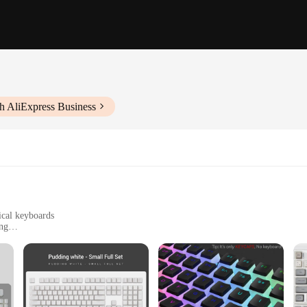
h AliExpress Business
ical keyboards
ng
ut with additional keycaps
are an enhancement to your typing experience. Made from high-quality PBT plastic
 during extended periods of use, making them ideal for gamers, typists, and p