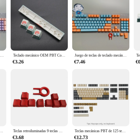
Nuevas teclas ABS de 104 teclas, retroiluminación OEM, juego de teclas de dos colores para interruptores Cherry MX, Teclado mecánico de 61/87/104 teclas, blanco y morado
Teclado mecánico OEM PBT Coral Sea, accesorio adicional de sublimación para Space ESC 2 piezas, juego de teclas Spaceb
Juego de teclas de teclado mecánico, piezas OEM retroiluminado, dos colores, ABS, Morado, tapa de tecla blanca para 61/104 teclas Cherry MX, novedad de 87/104
€3.26
€7.46
€
 de gato para teclado mecánico, tapa de silicona suave personalizada, Color rosa artesanal, interruptor Cherry MX, 1 unidad
Teclas retroiluminadas 9 teclas WASD dirección para interruptores Cherry MX, teclas teclado mecánico para jugar con
Teclas mecánicas PBT de 125 teclas, altura XDA para 61/64/68/75/87/98/104/108 teclas, Teclado mecánico para Cherry/Gateron/Otemu/Kailh
€3.68
€12.73