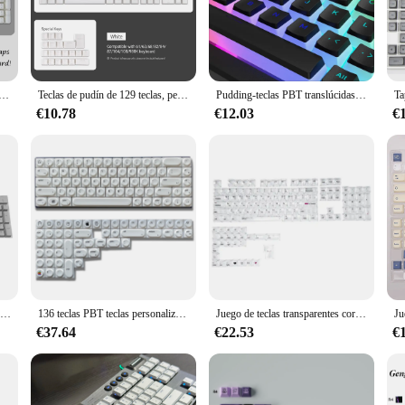
, ensuring that your typing is as unique as you are.
o adapt to your needs. Whether you're a casual user or a professional, the tecla
 mechanical keyboards, making them a versatile choice for any user. The keyca
M, teclas con pudín de 108 teclas para Cherry MX Switch, Teclado mecánico RGB retroiluminado, bricolaje personalizado
Teclas de pudín de 129 teclas, perfil OEM PBT de doble disparo para teclado mecánico Mx Switch, diseño ISO, teclas retroiluminadas RGB
Pudding-teclas PBT translúcidas de doble disparo para teclado mecánico RGB, 129, 60%, 80%, perfil OEM
€10.78
€12.03
€
 excellent option for vendors, suppliers, and wholesale customers. The keycaps a
al keyboard accessories. The quality and durability of these keycaps make them 
nhance your personal setup or stock up for your store, these teclas para teclad
Teclas de teclado mecánico ABS en blanco para PC Cherry MX, teclas de ordenador de escritorio, interruptores, 104 piezas
136 teclas PBT teclas personalizadas completas tema blanco estilo minimalista adecuado para teclas de teclado mecánico 61 64 68 75 87 98 104
Juego de teclas transparentes coreanas para PC, teclas retroiluminadas con perfil CBSA para teclado mecánico MX Switch
€37.64
€22.53
€