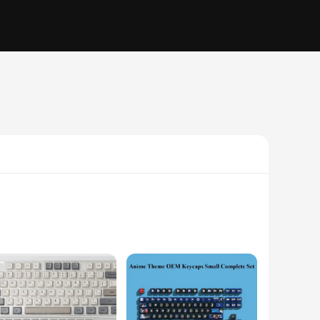
, these keycaps offer a tactile feel that is both durable
rogrammers alike. The additional keycaps provide the