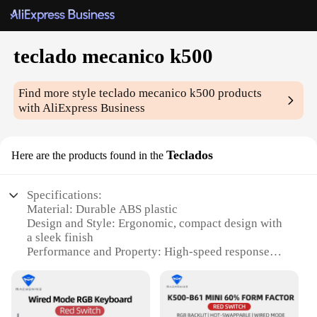
teclado mecanico k500
Find more style
teclado mecanico k500
products
with AliExpress Business
Teclados
Here are the products found in the
Specifications:
Material: Durable ABS plastic
Design and Style: Ergonomic, compact design with
a sleek finish
Performance and Property: High-speed response
with tactile feedback
Usage and Purpose: Ideal for gaming, typing, and
multimedia
Typical Adaptive Scenario: Suitable for both home