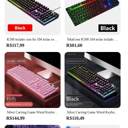
K500 teclado com fio 104 teclas sensação mecânica teclado para jogos de escritório iluminação rgb retroiluminado para desktop laptop computador e-sports
TekaGene K500 104 teclas teclado de membrana com fio para Windows IOS computador laptop PC sensação mecânica teclados para jogos retroiluminados
R$117,99
R$81,60
Silver Carving Game Wired Keyboard, sensação mecânica, rosa preto e azul, Desktop Notebook, teclado impermeável, presente por atacado, K500, novo
Silver Carving Game Wired Keyboard, sensação mecânica, rosa preto e azul, Desktop Notebook, teclado impermeável, presente por atacado, K500, novo
R$144,99
R$110,49