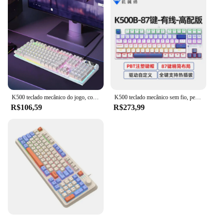
K500 teclado mecânico do jogo, com fio, 104 chaves, com fio, quente, para o computador, gamer, pc, desktop
K500 teclado mecânico sem fio, personalizado, rgb, full-key, hot-swapping, para laptop, escritório, bluetooth, 84/87/94
R$106,59
R$273,99