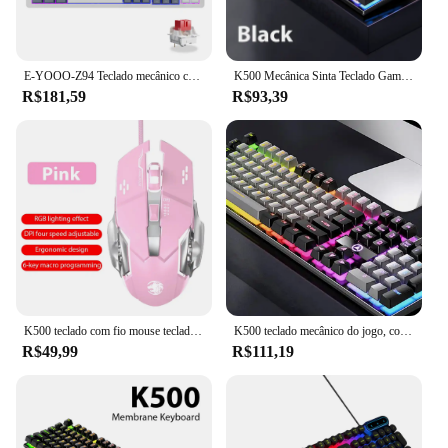
E-YOOO-Z94 Teclado mecânico com fio, retroiluminado LED, monocromático, interruptor azul e vermelho, 94 teclas para computador, laptop, PC
K500 Mecânica Sinta Teclado Gaming, Escritório, Windows e IOS Computador, Laptop PC, 104 Chaves, Membrana com Fio
R$181,59
R$93,39
K500 teclado com fio mouse teclado de jogos de escritório para windows e ios computador portátil 104 teclas teclados de membrana de sensação mecânica
K500 teclado mecânico do jogo, com fio, 104 chaves, com fio, quente, para o computador, gamer, pc, desktop
R$49,99
R$111,19