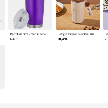
Bicchiere isolato con manico in cannuccia Tazza termica per tempra per tazza sottovuoto in acciaio inossidabile da 1200 ml per bevande al caffè caldo e freddo
Boccali da birra termici in acciaio inossidabile da 20 once Thermos con isolamento sottovuoto con coperchio tazza da caffè bottiglia d'acqua per regali per auto
Bottiglia thermos da 450 ml Display intelligente Temperatura Tazza sottovuoto in acciaio inossidabile 316 Tazza da caffè per ufficio Tazza termica portatile aziendale
4,40€
18,49€
2
Thermos portatile con cannuccia tazza termica in acciaio inossidabile 304 bicchiere tazza da caffè boccette sottovuoto sportive bottiglia d'acqua calda e fredda