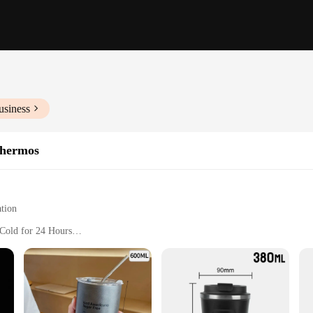
usiness
thermos
tion
 Cold for 24 Hours
modern design and functionality. Crafted from high-quality stainless steel, this
an attractive addition to any setting, whether it's at home, in the office, or on