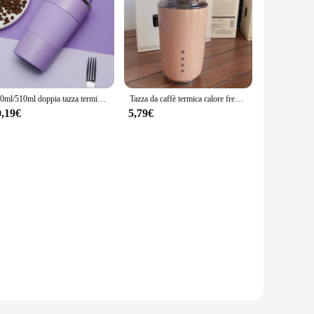
380ml/510ml doppia tazza termica da caffè in acciaio inossidabile 304 a prova di perdite antiscivolo per auto boccetta termica da viaggio bottiglia d'acqua
Tazza da caffè termica calore freddo due usi in acciaio inossidabile a prova di perdite 240ML Thermos per caffè tazza per bevande tazza da viaggio portatile
0,19€
5,79€