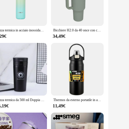
 of scenarios, from a morning coffee to an afternoon iced tea.
 wherever you go. Whether you're a busy professional or an
Tazza termica in acciaio inossidabile da 500ML bottiglia d'acqua sportiva tazze termiche fredde e calde tazza da viaggio sottovuoto bottiglia termica per bici
Bicchiere H2.0 da 40 once con cannuccia tazze per auto con isolamento sottovuoto in acciaio inossidabile tazza da viaggio termica a doppia parete ghiacciata
,29€
34,49€
n excellent choice. Its wholesale availability ensures that
le for sale are perfect for businesses looking to provide their
Tazza termica da 500 ml Doppia parete Tazza da caffè in acciaio inossidabile 304 Boccetta per vuoto Thermos Bottiglia d'acqua Tè Caffè Thermos a prova di perdite
Thermos da esterno portatile in acciaio inox 304 tazza termica Tumbler boccette sottovuoto bottiglia d'acqua sportiva fredda e calda con cannuccia
5,19€
11,49€