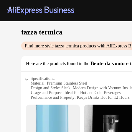
tazza termica
Find more style
tazza termica
products with AliExpress B
Beute da vuoto e 
Here are the products found in the
Specifications:
Material: Premium Stainless Steel
Design and Style: Sleek, Modern Design with Vacuum Insula
Usage and Purpose: Ideal for Hot and Cold Beverages
Performance and Property: Keeps Drinks Hot for 12 Hours,
Parts and Accessories: Includes Lid and Straw
Applicable People: Perfect for On-the-Go Individuals
Features:
**Durable and Stylish Insulation**
The tazza termica Beute da vuoto e thermos is a testament to 
resistance to corrosion. Its sleek, modern aesthetic makes it 