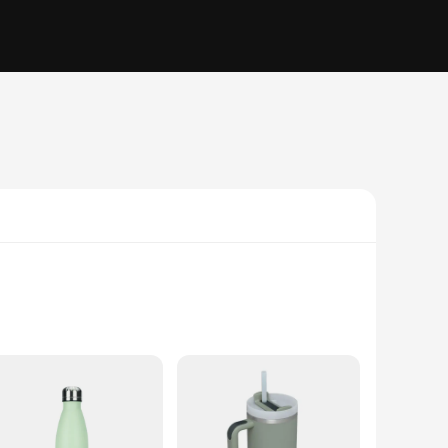
 insulated beverage container offers superior durability and
 the go. The vacuum insulation ensures that your beverages