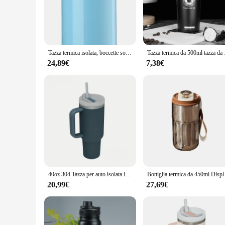
maintain their temperature for extended periods, keeping hot
**Versatile and Convenient Use**
This versatile tazza termica is not just a container; it's a li
The included lid and straw make it easy to enjoy your drinks
outdoor enthusiast, this tazza termica is your reliable comp
Tazza termica isolata, boccette sottovuoto 350ml-500ml termos bottiglia d'acqua per auto in acciaio inossidabile, tazze termiche per studenti maschi e femmine
Tazza termica da 500ml tazza
**Optimized for Suppliers and Wholesale**
24,89€
7,38€
For vendors and suppliers looking to offer a high-quality, rel
you can offer your clients a durable, stylish, and functional 
customers with a complete solution for enjoying hot and col
40oz 304 Tazza per auto isolata in acciaio inossidabile Bottiglia di acqua calda fredda Tazze da caffè termiche Boccetta per vuoto con manico in cannuccia per lo sport
Bottiglia termica da 450ml 
20,99€
27,69€