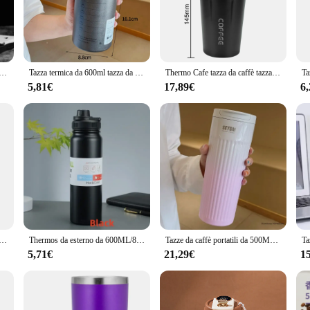
 drinks steaming for 12 hours and cold drinks icy for 24 hours.
festyle choice. Designed for both hot and cold beverages, it's perfect for a range
 without spills, while the lightweight design ensures it's comfortable to carry
anion for staying hydrated and enjoying your favorite beverages on the move.
 da caffè a doppia parete in acciaio inossidabile 304 boccetta sottovuoto Thermos bottiglia d'acqua tè caffè tazza termica a prova di perdite
Tazza termica da 600ml tazza da caffè portatile in acciaio inossidabile 304 bottiglia d'acqua termica a prova di perdite con bottiglia isolata in paglia bicchieri
Thermo Cafe tazza da caffè tazza termica per auto 380/510ML tazza termica da viaggio a tenuta stagna per tè e acqua caffè doppio acciaio inossidabile
5,81€
17,89€
6
iable product to their customers, the tazza termica Beute da vuoto e thermos is a
beverage container that meets the demands of modern lifestyles. The sets availab
d beverages on the go.
Display intelligente temperatura tazza sottovuoto in acciaio inossidabile 316 tazza da caffè per ufficio tazza termica portatile aziendale
Thermos da esterno da 600ML/800ML bottiglia d'acqua portatile con filtro per il tè tazza termica in acciaio inossidabile 304 boccetta a prova di perdite sport
Tazze da caffè portatili da 500ML bottiglie termiche in acciaio inossidabile bottiglia d'acqua per ufficio per auto boccette sottovuoto tazza da caffè tazza termica da viaggio
5,71€
21,29€
1