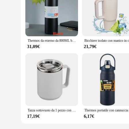
Thermos da esterno da 800ML bollitore portatile bottiglia d'acqua con filtro per il tè tazza termica in acciaio inossidabile 304 a prova di perdite sport
31,09€
21,79€
Tazza sottovuoto da 1 pezzo con manico del coperchio, tazza a doppia parete in acciaio inossidabile con manico e coperchio, tazza isolata portatile per viaggiare
17,19€
6,17€