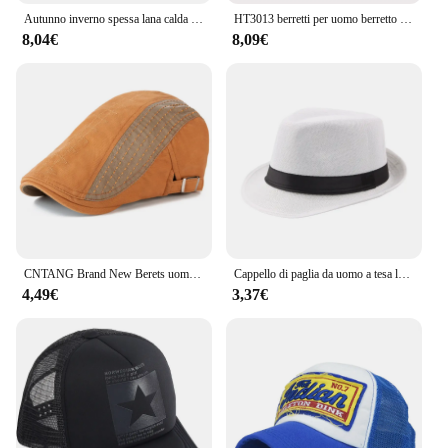
Autunno inverno spessa lana calda a spina di pesce berretto da strillone uomo Cabbie berretto cappelli cappello ottagonale cappelli da Detective Retro Driver berretti piatti
HT3013 berretti per uomo berretto uomo donna primavera estate cappello Retro Plaid berretto piatto Unisex traspirante cappello da sole berretto regolabile berretto
8,04€
8,09€
CNTANG Brand New Berets uomo moda Vintage cappello visiera Flat Skull Cap Beret Newsboy Caps per uomo in cotone regolabile di alta qualità
Cappello di paglia da uomo a tesa larga alla moda donna estate tinta unita fedora Jazz berretto da sole cappelli da Cowboy Panama Casual all'aperto
4,49€
3,37€