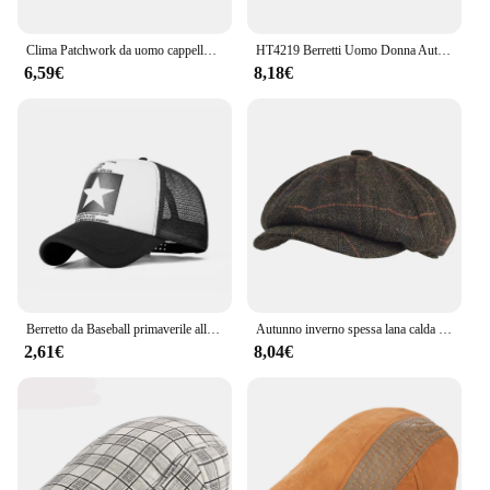
Clima Patchwork da uomo cappello da strillone inverno autunno caldo berretto Vintage lana moda Newsboys berretto per uomo uomo papà papà cappello
HT4219 Berretti Uomo Donna Autunno Inverno Cappello Vintage Plaid Ivy Berretto piatto Retro Artista Pittore Berretto di lana Cappello Maschio Femmina Berretto
6,59€
8,18€
Berretto da Baseball primaverile alla moda cappelli a rete Snapback berretti Hip Hop berretti da uomo Cool cappello da sole Casual all'aperto femminile
Autunno inverno spessa lana calda a spina di pesce berretto da strillone uomo Cabbie berretto cappelli cappello ottagonale cappelli da Detective Retro Driver berretti piatti
2,61€
8,04€