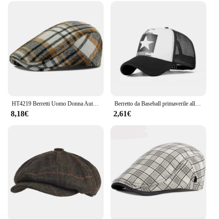
HT4219 Berretti Uomo Donna Autunno Inverno Cappello Vintage Plaid Ivy Berretto piatto Retro Artista Pittore Berretto di lana Cappello Maschio Femmina Berretto
Berretto da Baseball primaverile alla moda cappelli a rete Snapback berretti Hip Hop berretti da uomo Cool cappello da sole Casual all'aperto femminile
8,18€
2,61€