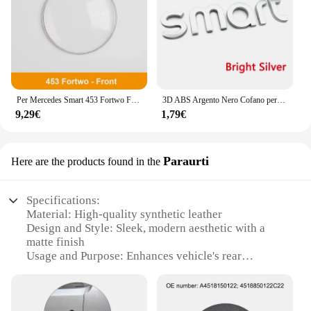
tappi posteriore smart 451 is the perfect companion
for your cycling adventures.
Per Mercedes Smart 453 Fortwo Forfour 2015-2020 copertura del Logo dell'auto copertura protettiva copertura antipolvere
3D ABS Argento Nero Cofano per auto Cofano anteriore Baule posteriore Boot Mark Emblema Logo Badge Decalcomania per accessori per auto intelligenti Styling
9,29€
1,79€
Paraurti
Here are the products found in the
Specifications:
Material: High-quality synthetic leather
Design and Style: Sleek, modern aesthetic with a
matte finish
Usage and Purpose: Enhances vehicle's rear
appearance and protects from scratches
Typical Adaptive Scenario: Fits perfectly with the
smart 451 model