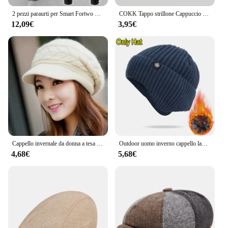
2 pezzi paraurti per Smart Fortwo 2008-2014 ED 451 ED paraurti posteriore per auto protezione rotonda Anti-collisione automobili parti esterne
COKK Tappo strillone Cappuccio Ottagonale Cappello Berretto Delle Donne di Autunno Cappelli di Inverno Per Le Donne Dell'annata di Modo Gorro Casquette Berretto Femminile
12,09€
3,95€
Cappello invernale da donna a tesa larga Tenere al caldo Berretto lavorato a maglia Cappelli femminili morbidi ad alta elasticità Berretti caldi Berretti Ragazza Cap Tinta unita 2023 Nuovo
Outdoor uomo inverno cappello lavorato a maglia peluche calore berretto con visiera paraorecchie moda Casual cappelli Bomber foderati in pelliccia sintetica ciclismo protezione per le orecchie
4,68€
5,68€