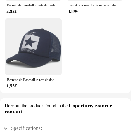
Berretti da Baseball in rete di moda per uomo donna cappelli estivi traspiranti con stelle Snapback Sport all'aria aperta cappello da camionista da sole Dropshipping
Berretto in rete di cotone lavato da pesca di marca per uomo donna berretti Snapback Gorras berretti da Baseball Casquette Dad Hat outdoor Cap
2,92€
3,89€
Berretto da Baseball in rete da donna e da uomo berretto da Baseball in osso Snapback con stampa a stella Casual berretto nero con lettera Casquette
1,55€
Coperture, rotori e
Here are the products found in the
contatti
Specifications: