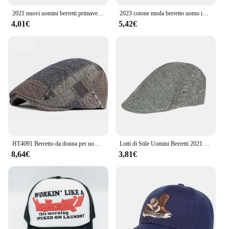
2021 nuovi uomini berretti primavera autunno inverno stile britannico berretto cappello retrò inghilterra cappello cappelli maschili berretti pittore con visiera per papà
2023 cotone moda berretto uomo impiombato colore moda donna cappello strillone elastico Outdoor Retro Art Octagon Cap
4,01€
5,42€
HT4091 Berretto da donna per uomo Cappelli autunno inverno per uomo Donna Cappello berretto scozzese Berretto piatto regolabile Berretti da donna maschili
Lotti di Stile Uomini Berretti 2021 Primavera Autunno Casual Strada Berretto Cappello Retro Inghilterra Cappello Selvaggio Ottagonale Cap Fashon Cappelli Berretti
8,64€
3,81€