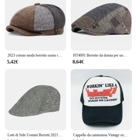
power; it's also about reducing brake dust and
minimizing noise, ensuring a quieter and cleaner
driving experience. As a wholesale product, it's
available for purchase through reputable vendors
and suppliers, making it accessible to a wide range
of customers.
2023 cotone moda berretto uomo impiombato colore moda donna cappello strillone elastico Outdoor Retro Art Octagon Cap
HT4091 Berretto da donna per uomo Cappelli autunno inverno per uomo Donna Cappello berretto scozzese Berretto piatto regolabile Berretti da donna maschili
5,42€
8,64€
Lotti di Stile Uomini Berretti 2021 Primavera Autunno Casual Strada Berretto Cappello Retro Inghilterra Cappello Selvaggio Ottagonale Cap Fashon Cappelli Berretti
Cappello da camionista Vintage sick per donna uomo berretto da Baseball con stampa 3D Y2K Style Hip Hop Caps Gorras