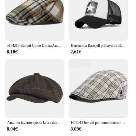
HT4219 Berretti Uomo Donna Autunno Inverno Cappello Vintage Plaid Ivy Berretto piatto Retro Artista Pittore Berretto di lana Cappello Maschio Femmina Berretto
Berretto da Baseball primaverile alla moda cappelli a rete Snapback berretti Hip Hop berretti da uomo Cool cappello da sole Casual all'aperto femminile
8,18€
2,61€
Autunno inverno spessa lana calda a spina di pesce berretto da strillone uomo Cabbie berretto cappelli cappello ottagonale cappelli da Detective Retro Driver berretti piatti
HT3013 berretti per uomo berretto uomo donna primavera estate cappello Retro Plaid berretto piatto Unisex traspirante cappello da sole berretto regolabile berretto
8,04€
8,09€