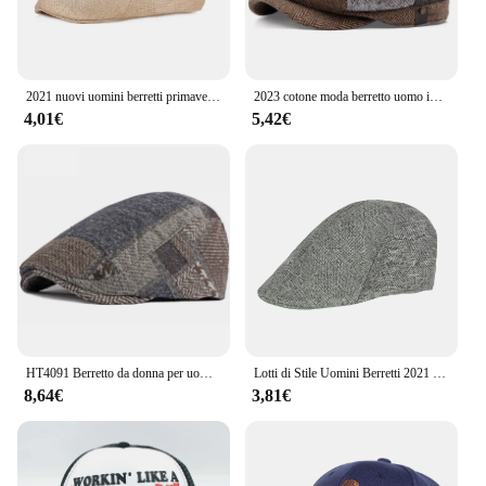
2021 nuovi uomini berretti primavera autunno inverno stile britannico berretto cappello retrò inghilterra cappello cappelli maschili berretti pittore con visiera per papà
2023 cotone moda berretto uomo impiombato colore moda donna cappello strillone elastico Outdoor Retro Art Octagon Cap
4,01€
5,42€
HT4091 Berretto da donna per uomo Cappelli autunno inverno per uomo Donna Cappello berretto scozzese Berretto piatto regolabile Berretti da donna maschili
Lotti di Stile Uomini Berretti 2021 Primavera Autunno Casual Strada Berretto Cappello Retro Inghilterra Cappello Selvaggio Ottagonale Cap Fashon Cappelli Berretti
8,64€
3,81€