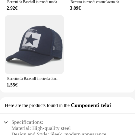
Berretti da Baseball in rete di moda per uomo donna cappelli estivi traspiranti con stelle Snapback Sport all'aria aperta cappello da camionista da sole Dropshipping
Berretto in rete di cotone lavato da pesca di marca per uomo donna berretti Snapback Gorras berretti da Baseball Casquette Dad Hat outdoor Cap
2,92€
3,89€
Berretto da Baseball in rete da donna e da uomo berretto da Baseball in osso Snapback con stampa a stella Casual berretto nero con lettera Casquette
1,55€
Componenti telai
Here are the products found in the
Specifications:
Material: High-quality steel
Design and Style: Sleek, modern appearance