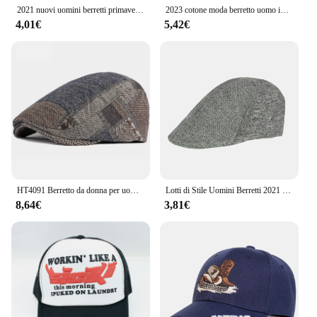
2021 nuovi uomini berretti primavera autunno inverno stile britannico berretto cappello retrò inghilterra cappello cappelli maschili berretti pittore con visiera per papà
2023 cotone moda berretto uomo impiombato colore moda donna cappello strillone elastico Outdoor Retro Art Octagon Cap
4,01€
5,42€
HT4091 Berretto da donna per uomo Cappelli autunno inverno per uomo Donna Cappello berretto scozzese Berretto piatto regolabile Berretti da donna maschili
Lotti di Stile Uomini Berretti 2021 Primavera Autunno Casual Strada Berretto Cappello Retro Inghilterra Cappello Selvaggio Ottagonale Cap Fashon Cappelli Berretti
8,64€
3,81€