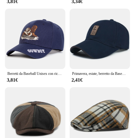
3,81€
3,34€
Berretti da Baseball Unisex con ricamo a lettera da COWBOY primavera autunno cappelli Casual regolabili all'aperto cappello con protezione solare
Primavera, estate, berretto da Baseball in cotone, uomo, autunno, inverno, versione coreana, cappello da sole sportivo, berretto con visiera, protezione solare, cappello da sole
3,81€
2,41€