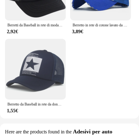
Berretti da Baseball in rete di moda per uomo donna cappelli estivi traspiranti con stelle Snapback Sport all'aria aperta cappello da camionista da sole Dropshipping
Berretto in rete di cotone lavato da pesca di marca per uomo donna berretti Snapback Gorras berretti da Baseball Casquette Dad Hat outdoor Cap
2,92€
3,89€
Berretto da Baseball in rete da donna e da uomo berretto da Baseball in osso Snapback con stampa a stella Casual berretto nero con lettera Casquette
1,55€
Adesivi per auto
Here are the products found in the