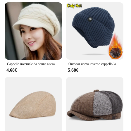
to tailor the size to fit your vehicle's rear window
perfectly, ensuring a snug fit and maximum
coverage. The smart 451 is not just a product; it's a
solution for those looking to add a touch of
elegance and privacy to their vehicles.
Cappello invernale da donna a tesa larga Tenere al caldo Berretto lavorato a maglia Cappelli femminili morbidi ad alta elasticità Berretti caldi Berretti Ragazza Cap Tinta unita 2023 Nuovo
Outdoor uomo inverno cappello lavorato a maglia peluche calore berretto con visiera paraorecchie moda Casual cappelli Bomber foderati in pelliccia sintetica ciclismo protezione per le orecchie
4,68€
5,68€