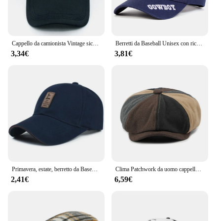
Cappello da camionista Vintage sick per donna uomo berretto da Baseball con stampa 3D Y2K Style Hip Hop Caps Gorras
Berretti da Baseball Unisex con ricamo a lettera da COWBOY primavera autunno cappelli Casual regolabili all'aperto cappello con protezione solare
3,34€
3,81€
Primavera, estate, berretto da Baseball in cotone, uomo, autunno, inverno, versione coreana, cappello da sole sportivo, berretto con visiera, protezione solare, cappello da sole
Clima Patchwork da uomo cappello da strillone inverno autunno caldo berretto Vintage lana moda Newsboys berretto per uomo uomo papà papà cappello
2,41€
6,59€