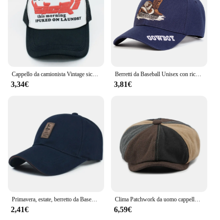
Cappello da camionista Vintage sick per donna uomo berretto da Baseball con stampa 3D Y2K Style Hip Hop Caps Gorras
Berretti da Baseball Unisex con ricamo a lettera da COWBOY primavera autunno cappelli Casual regolabili all'aperto cappello con protezione solare
3,34€
3,81€
Primavera, estate, berretto da Baseball in cotone, uomo, autunno, inverno, versione coreana, cappello da sole sportivo, berretto con visiera, protezione solare, cappello da sole
Clima Patchwork da uomo cappello da strillone inverno autunno caldo berretto Vintage lana moda Newsboys berretto per uomo uomo papà papà cappello
2,41€
6,59€