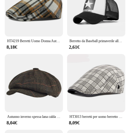
HT4219 Berretti Uomo Donna Autunno Inverno Cappello Vintage Plaid Ivy Berretto piatto Retro Artista Pittore Berretto di lana Cappello Maschio Femmina Berretto
Berretto da Baseball primaverile alla moda cappelli a rete Snapback berretti Hip Hop berretti da uomo Cool cappello da sole Casual all'aperto femminile
8,18€
2,61€
Autunno inverno spessa lana calda a spina di pesce berretto da strillone uomo Cabbie berretto cappelli cappello ottagonale cappelli da Detective Retro Driver berretti piatti
HT3013 berretti per uomo berretto uomo donna primavera estate cappello Retro Plaid berretto piatto Unisex traspirante cappello da sole berretto regolabile berretto
8,04€
8,09€