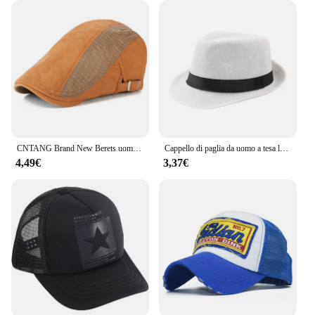
CNTANG Brand New Berets uomo moda Vintage cappello visiera Flat Skull Cap Beret Newsboy Caps per uomo in cotone regolabile di alta qualità
Cappello di paglia da uomo a tesa larga alla moda donna estate tinta unita fedora Jazz berretto da sole cappelli da Cowboy Panama Casual all'aperto
4,49€
3,37€