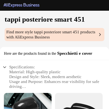
tappi posteriore smart 451
Find more style
tappi posteriore smart 451
products
with AliExpress Business
Specchietti e cover
Here are the products found in the
Specifications:
Material: High-quality plastic
Design and Style: Sleek, modern aesthetic
Usage and Purpose: Enhances rear visibility for safe
driving
Type and Category: Smart 451 Rearview Mirror
Covers
Performance and Property: Durable and weather-
resistant