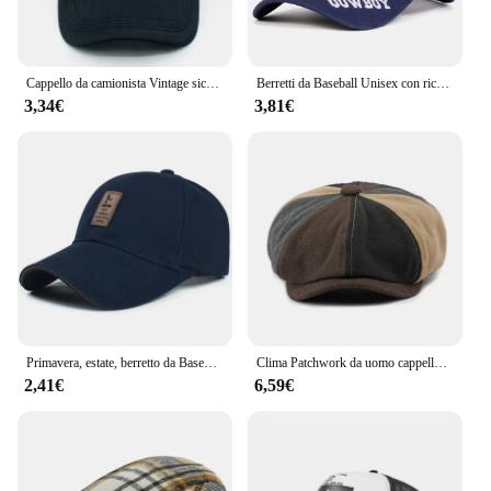
Cappello da camionista Vintage sick per donna uomo berretto da Baseball con stampa 3D Y2K Style Hip Hop Caps Gorras
Berretti da Baseball Unisex con ricamo a lettera da COWBOY primavera autunno cappelli Casual regolabili all'aperto cappello con protezione solare
3,34€
3,81€
Primavera, estate, berretto da Baseball in cotone, uomo, autunno, inverno, versione coreana, cappello da sole sportivo, berretto con visiera, protezione solare, cappello da sole
Clima Patchwork da uomo cappello da strillone inverno autunno caldo berretto Vintage lana moda Newsboys berretto per uomo uomo papà papà cappello
2,41€
6,59€