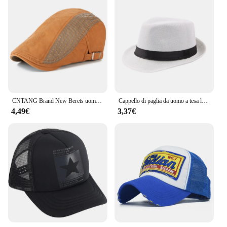
CNTANG Brand New Berets uomo moda Vintage cappello visiera Flat Skull Cap Beret Newsboy Caps per uomo in cotone regolabile di alta qualità
Cappello di paglia da uomo a tesa larga alla moda donna estate tinta unita fedora Jazz berretto da sole cappelli da Cowboy Panama Casual all'aperto
4,49€
3,37€