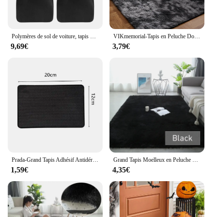
Polymères de sol de voiture, tapis de sol automobile avant et arrière, ajustement universel pour SUV, berlines, camionnettes
VIKmemorial-Tapis en Peluche Doux et Moelleux, Polymères Antidérapants, Décoration de Maison pour Chambre d'Enfant et de Bébé
9,69€
3,79€
Prada-Grand Tapis Adhésif Antidérapant en Silicone Polymères PVC, Tampons de Stockage Antidérapants pour Porte-Clés de Téléphone
Grand Tapis Moelleux en Peluche pour Salon et Chambre à Coucher, Polymères de Sol, Tapis en Velours Doux, Décoration pour Enfants
1,59€
4,35€