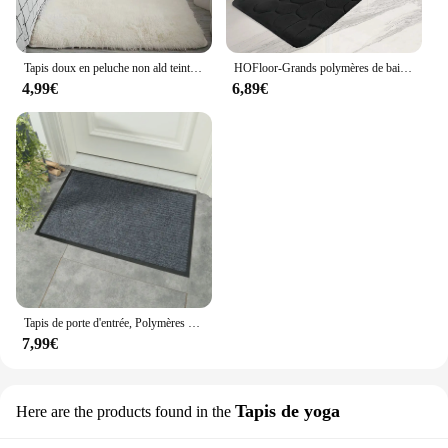
Tapis doux en peluche non ald teint en vrac, tapis moelleux, shag flou, tapis de chevet, salon, chambre à coucher
HOFloor-Grands polymères de bain absorbants d'eau, Polymères de porte, Anti-ald, Décoration de la maison
4,99€
6,89€
Tapis de porte d'entrée, Polymères de sol, Bureau, Maison, Cuisine, Anti-ALD, Polymères anti-chute, Extérieur
7,99€
Tapis de yoga
Here are the products found in the