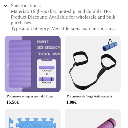
Specifications:
Material: High-quality, non-slip, and durable TPE
Product Discount: Available for wholesale and bulk
purchases
Type and Category: Versatile tapis marche sport and
yoga mat
Design and Style: Sleek, modern design with a
vibrant color palette
Usage and Purpose: Ideal for fitness routines, yoga,
and stretching
Performance and Property: Provides excellent
cushioning and support
Parts and Accessories: Comes with a convenient
carrying strap for easy transportation
Features:
Polymères optiques non-ald Yoga, 15mm/20mm, haute densité, sport, fitness, maison, Pilates, exercice
Polymères de Yoga Antidérapants, Oligo 1/1/0 cm, pour Exercice, Pilates, avec Bandage
|Wholesale|Vendors|
16,56€
1,08€
**Enhanced Comfort and Durability**
The tapis marche sport is crafted from top-tier TPE
material, offering a soft yet resilient surface that
ensures comfort during high-intensity workouts. Its