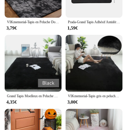
VIKmemorial-Tapis en Peluche Doux et Moelleux, Polymères Antidérapants, Décoration de Maison pour Chambre d'Enfant et de Bébé
Prada-Grand Tapis Adhésif Antidérapant en Silicone Polymères PVC, Tampons de Stockage Antidérapants pour Porte-Clés de Téléphone
3,79€
1,59€
Grand Tapis Moelleux en Peluche pour Salon et Chambre à Coucher, Polymères de Sol, Tapis en Velours Doux, Décoration pour Enfants
VIKmemorial-Tapis gris en peluche pour chambre à coucher arrière, tapis moelleux, tapis coordonnants, décoration d'intérieur, tapis en velours doux, couverture de chambre d'enfant
4,35€
3,00€