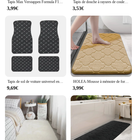
Tapis Max Verstappen Formula F1 pour garçons, tapis de course automobile, tapis de garage, chenille, entrée, grand
Tapis de douche à rayures de couleur pure, doux, non ald, séchage rapide, virus, salle de bain familiale, salle de bain, bibuleux, toilettes, 1 pièce
3,99€
3,53€
Tapis de sol de voiture universel en cuir PU imperméable, tapis de protection automatique, ensemble de tapis avant et arrière, accessoires automobiles, 4 pièces
HOLEA-Mousse à mémoire de forme anti-ald pour salle de bain, anti-virus ultra doux, anti-dérapant, absorbant l'eau, lavable en machine
9,69€
3,99€