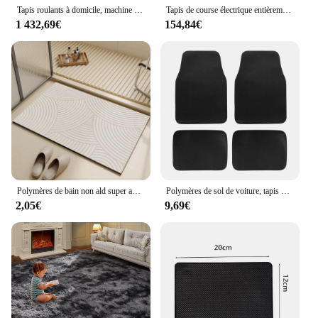
Tapis roulants à domicile, machine de course, marche, entraînement, équipement de fitness
Tapis de course électrique entièrement pliable pour la perte de poids, mini équipement de fitness à domicile, machine d'exercice du fabricant, nouveau
1 432,69€
154,84€
Polymères de bain non ald super absorbants, tapis de sol de séchage de baignoire, tapis de sol de salle de douche, porte d'entrée, sous-sol de toilette
Polymères de sol de voiture, tapis de sol automobile avant et arrière, ajustement universel pour SUV, berlines, camionnettes
2,05€
9,69€