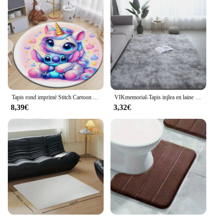
Tapis rond imprimé Stitch Cartoon HD, grand tapis en polymères pour animaux de compagnie, tapis cercle doux, tapis de chambre, salon, livraison directe
VIKmemorial-Tapis injlea en laine lavable sans doublure, tapis de salon, tapis de chambre d'enfant, degré de embau, 40x60cm
8,39€
3,32€