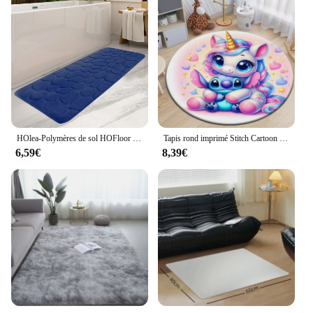
HOlea-Polymères de sol HOFloor de grande taille, absorbant non ald, longue bande de baignoire, polymères de sol, décoration d'intérieur, 19,7x47,2 po, virus
Tapis rond imprimé Stitch Cartoon HD, grand tapis en polymères pour animaux de compagnie, tapis cercle doux, tapis de chambre, salon, livraison directe
6,59€
8,39€