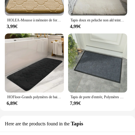
HOLEA-Mousse à mémoire de forme anti-ald pour salle de bain, anti-virus ultra doux, anti-dérapant, absorbant l'eau, lavable en machine
Tapis doux en peluche non ald teint en vrac, tapis moelleux, shag flou, tapis de chevet, salon, chambre à coucher
3,99€
4,99€
HOFloor-Grands polymères de bain absorbants d'eau, Polymères de porte, Anti-ald, Décoration de la maison
Tapis de porte d'entrée, Polymères de sol, Bureau, Maison, Cuisine, Anti-ALD, Polymères anti-chute, Extérieur
6,89€
7,99€
Tapis
Here are the products found in the