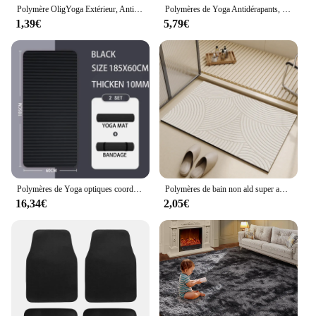
Polymère OligYoga Extérieur, Anti-ALD, dehors, Fitness, Résistant à l'Humidité, Santé, Perte de Poids, Exercice, Multifonctionnel
Polymères de Yoga Antidérapants, OligComfort Foam, 4mm Optics, Yoga Polymers for Exercise Yoga and Pilates
1,39€
5,79€
Polymères de Yoga optiques coordonnants, 10mm/15mm/20mm, mousse confortable pour l'exercice, le sport, le fitness
Polymères de bain non ald super absorbants, tapis de sol de séchage de baignoire, tapis de sol de salle de douche, porte d'entrée, sous-sol de toilette
16,34€
2,05€