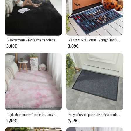
VIKmemorial-Tapis gris en peluche pour chambre à coucher arrière, tapis moelleux, tapis coordonnants, décoration d'intérieur, tapis en velours doux, couverture de chambre d'enfant
VIKAMA3D Visual Vertigo Tapis Polymères de sol, Antidérapant, Facile à entretenir, Polymères de porte, Couverture de trou d'homme, Grimace effrayante, Halloween Clown
3,00€
3,89€
Tapis de chambre à coucher, couverture de chevet, salon, grande surface complète, polymères de sol, maison, chambre de fille, dortoir, zones
Polymères de porte d'entrée à double rayure classiques, tapis de pavage commercial en PVC, HONon-ALD, bureau, maison, cuisine, 1 pièce
2,99€
7,29€