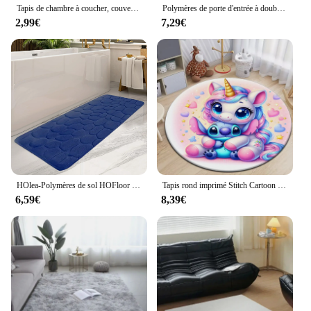
Tapis de chambre à coucher, couverture de chevet, salon, grande surface complète, polymères de sol, maison, chambre de fille, dortoir, zones
Polymères de porte d'entrée à double rayure classiques, tapis de pavage commercial en PVC, HONon-ALD, bureau, maison, cuisine, 1 pièce
2,99€
7,29€
HOlea-Polymères de sol HOFloor de grande taille, absorbant non ald, longue bande de baignoire, polymères de sol, décoration d'intérieur, 19,7x47,2 po, virus
Tapis rond imprimé Stitch Cartoon HD, grand tapis en polymères pour animaux de compagnie, tapis cercle doux, tapis de chambre, salon, livraison directe
6,59€
8,39€