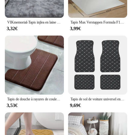
VIKmemorial-Tapis injlea en laine lavable sans doublure, tapis de salon, tapis de chambre d'enfant, degré de embau, 40x60cm
Tapis Max Verstappen Formula F1 pour garçons, tapis de course automobile, tapis de garage, chenille, entrée, grand
3,32€
3,99€
Tapis de douche à rayures de couleur pure, doux, non ald, séchage rapide, virus, salle de bain familiale, salle de bain, bibuleux, toilettes, 1 pièce
Tapis de sol de voiture universel en cuir PU imperméable, tapis de protection automatique, ensemble de tapis avant et arrière, accessoires automobiles, 4 pièces
3,53€
9,69€