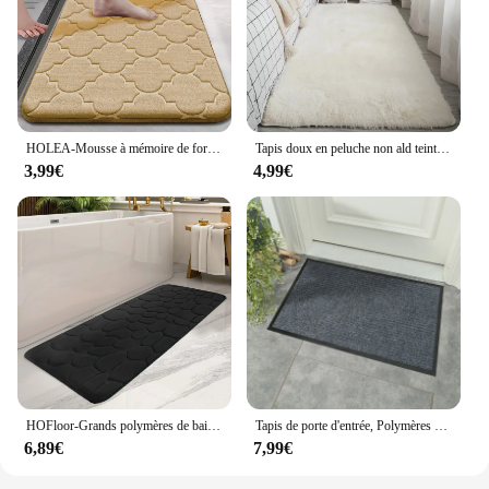
HOLEA-Mousse à mémoire de forme anti-ald pour salle de bain, anti-virus ultra doux, anti-dérapant, absorbant l'eau, lavable en machine
Tapis doux en peluche non ald teint en vrac, tapis moelleux, shag flou, tapis de chevet, salon, chambre à coucher
3,99€
4,99€
HOFloor-Grands polymères de bain absorbants d'eau, Polymères de porte, Anti-ald, Décoration de la maison
Tapis de porte d'entrée, Polymères de sol, Bureau, Maison, Cuisine, Anti-ALD, Polymères anti-chute, Extérieur
6,89€
7,99€