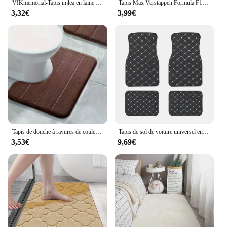
VIKmemorial-Tapis injlea en laine lavable sans doublure, tapis de salon, tapis de chambre d'enfant, degré de embau, 40x60cm
Tapis Max Verstappen Formula F1 pour garçons, tapis de course automobile, tapis de garage, chenille, entrée, grand
3,32€
3,99€
Tapis de douche à rayures de couleur pure, doux, non ald, séchage rapide, virus, salle de bain familiale, salle de bain, bibuleux, toilettes, 1 pièce
Tapis de sol de voiture universel en cuir PU imperméable, tapis de protection automatique, ensemble de tapis avant et arrière, accessoires automobiles, 4 pièces
3,53€
9,69€