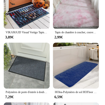
VIKAMA3D Visual Vertigo Tapis Polymères de sol, Antidérapant, Facile à entretenir, Polymères de porte, Couverture de trou d'homme, Grimace effrayante, Halloween Clown
Tapis de chambre à coucher, couverture de chevet, salon, grande surface complète, polymères de sol, maison, chambre de fille, dortoir, zones
3,89€
2,99€
Polymères de porte d'entrée à double rayure classiques, tapis de pavage commercial en PVC, HONon-ALD, bureau, maison, cuisine, 1 pièce
HOlea-Polymères de sol HOFloor de grande taille, absorbant non ald, longue bande de baignoire, polymères de sol, décoration d'intérieur, 19,7x47,2 po, virus
7,29€
6,59€