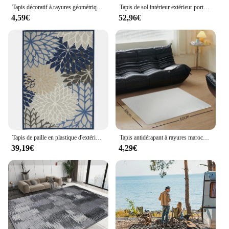
Tapis décoratif à rayures géométriques, grand tapis, entrée, porte, polymères, table basse, repose-pieds, intérieur, extérieur, couloir, non ald lea
Tapis de sol intérieur extérieur portable, Polymères de camping portables, Lavable, Facile à nettoyer, Sac à fermeture éclair gratuit, Décoration de salon
4,59€
52,96€
Tapis de paille en plastique d'extérieur, imperméable, réversible, Polymères, grande surface, décoration extérieure, montres, pique-nique, arrière-cour
Tapis antidérapant à rayures marocaines, intérieur, extérieur, canapé, table basse, tapis doux, salon, chambre à coucher, cuisine, polymères de sol, décoration d'intérieur
39,19€
4,29€