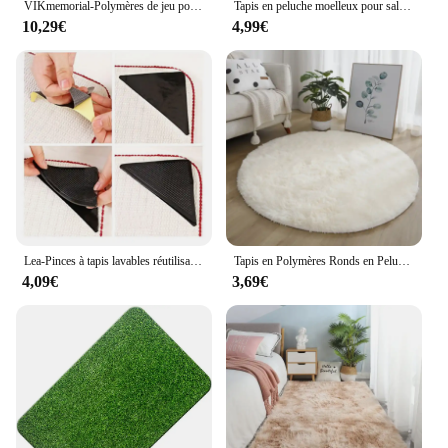
VIKmemorial-Polymères de jeu pour enfants, velours solide, confortable, doux, salon, chambre à coucher, salle de jeux, rectangulaire, décoration d'intérieur
Tapis en peluche moelleux pour salon, canapé, coussins de sol, moderne, doux, maison, chambre d'enfant, tapis de jeu, cadeaux de Noël
10,29€
4,99€
Lea-Pinces à tapis lavables réutilisables, coordonnantes, en silicone, pour la maison, le salon, la salle de bain, 4 pièces/ensemble
Tapis en Polymères Ronds en Peluche Super Doux, pour Salon, Décoration de Maison, Chambre d'Enfant, Optique
4,09€
3,69€