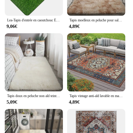
Lea-Tapis d'entrée en caoutchouc Él, entrée extérieure, polymère de sol, entrée avant, vert
Tapis moelleux en peluche pour salon, tapis gris pour chambre à coucher, tapis anti-ald, tapis en velours doux, couverture pour chambre d'enfant, décoration d'intérieur
9,06€
4,89€
Tapis doux en peluche non ald teint en vrac, tapis moelleux, shag flou, tapis de chevet, salon, chambre à coucher
Tapis vintage anti-ald lavable en machine, zone extérieure et intérieure, médaillon Boho, salon, chambre à coucher, couloir, entrée
5,09€
4,89€