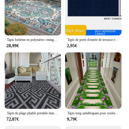
Tapis bohème en polymères vintage, tapis de sol entièrement couverts, salon, table à thé, balcon extérieur, cour, pays américain
Tapis de porte d'entrée de terrasse extérieure, anti-alde, anti-poussière, résistant aux rayures, bureau, sol de magasin, commercial, ménage
28,99€
2,95€
Tapis de plage pliable portable étanche avec sac de transport gratuit, intérieur, extérieur, maison, jardin, polymère de camping, étanche au sable, facile à nettoyer
Tapis long antidérapant pour couloir, tapis de sol pour allée de maison, décoration de salon, tapis de chemin de jardin vert, décor d'entrée de luxe moderne, 3D
72,87€
9,79€