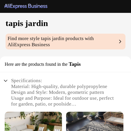
tapis jardin
Find more style
tapis jardin
products with
AliExpress Business
Tapis
Here are the products found in the
Specifications:
Material: High-quality, durable polypropylene
Design and Style: Modern, geometric pattern
Usage and Purpose: Ideal for outdoor use, perfect
for garden, patio, or poolside
Shape or Size: Available in various sizes to fit
different spaces
Performance and Property: Weather-resistant, easy
to clean, and UV-protected