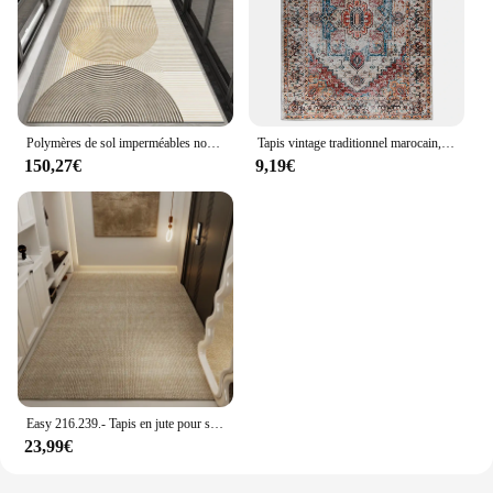
Polymères de sol imperméables non ald pour balcon, tapis en cuir PVC, tapis faciles à nettoyer, grande taille, décoration de la maison, adapté à la cuisine
Tapis vintage traditionnel marocain, style turc, Doorvirus, polymères coordonnants, cuisine bohème, décor de jardin, tapis HOlea
150,27€
9,19€
Easy 216.239.- Tapis en jute pour salon, intérieur, extérieur, zone, ferme, cuisine, haut trafic, tapis lavable
23,99€