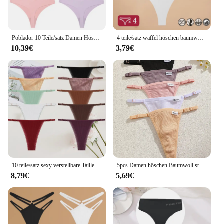
Poblador 10 Teile/satz Damen Höschen Mode Einfache Nahtlose Unterwäsche Atmungsaktive Tangas Sexy Dessous Bequeme Sport G-Strings
4 teile/satz waffel höschen baumwolle frauen höschen sexy strings v taille einfarbige weibliche unterhose intim iert frauen dessous S-XL
10,39€
3,79€
10 teile/satz sexy verstellbare Taille sexy G-String Höschen Baumwolle Frauen Unterwäsche Mädchen weibliche Höschen Bikini Lady Tangas Dessous
5pcs Damen höschen Baumwoll strings verstellbare Taille sexy G-String einfarbig nahtlose intime weibliche Unterhose Dessous S-XL
8,79€
5,69€