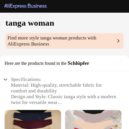
tanga woman
Find more style
tanga woman
products with
AliExpress Business
Schlüpfer
Here are the products found in the
Specifications:
Material: High-quality, stretchable fabric for
comfort and durability
Design and Style: Classic tanga style with a modern
twist for versatile wear
Usage and Purpose: Ideal for everyday wear,
lounging, or as a stylish undergarment
Typical Adaptive Scenario: Perfect for various
occasions, from casual outings to more formal