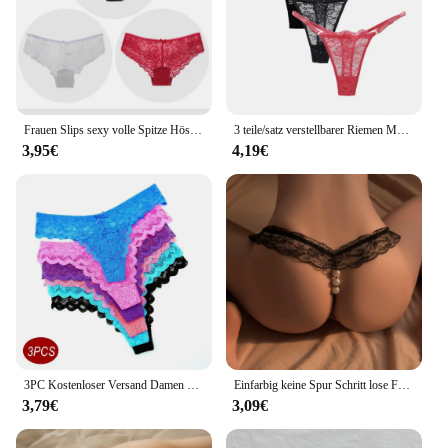
Frauen Slips sexy volle Spitze Höschen aushöhlen niedrige Taille weibliche Shorts weiche einfarbige atmungsaktive Unterwäsche schnelles Schiff 3 teile/lose
3 teile/satz verstellbarer Riemen Mesh Tanga und G String Frauen sexy niedrige Taille nahtlose Unterwäsche durch weibliche Unterhosen sehen
3,95€
4,19€
3PC Kostenloser Versand Damen Tanga Sexy Low Taille Spitze Höschen Transparent G-string Unterwäsche Hot Girl Erotische Höschen
Einfarbig keine Spur Schritt lose Frauen Höschen erotische Tanga weibliche Dessous erotische Perle T Schritt sexy luxuriöse Riemen g String
3,79€
3,09€