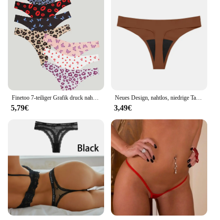
Finetoo 7-teiliger Grafik druck nahtlose Unterwäsche für Frauen sexy ultra weiche Riemen Komfort Leopard atmungsaktive Höschen Dessous
Neues Design, nahtlos, niedrige Taille, auslaufsicher, 4-lagig, Menstruationshöschen, waschbar, Lichtdurchfluss-Periodenhöschen für Damen, Tanga
5,79€
3,49€