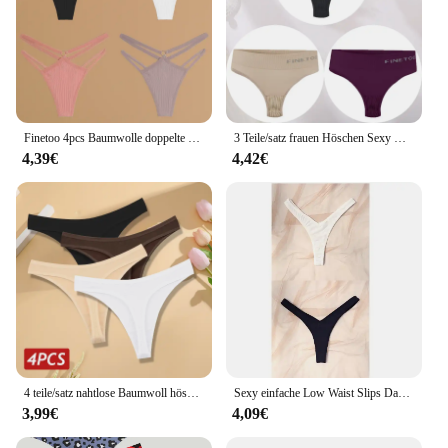
Finetoo 4pcs Baumwolle doppelte dünne Gürtel Unterwäsche für Frauen sexy niedrige Taille gestreifte Riemen Damen soild Höschen atmungsaktive Dessous
3 Teile/satz frauen Höschen Sexy Unterwäsche FINETOO Große Größe Tanga Frauen Nahtlose Höschen Hohe Taille Mädchen Thongs M-2XL
4,39€
4,42€
4 teile/satz nahtlose Baumwoll höschen für Frauen sexy Low Rise Tanga G-String Höschen weibliche V-Taille atmungsaktive Unterwäsche weiche Dessous
Sexy einfache Low Waist Slips Damen Großhandel Tanga neue Hüfthebehose in Europa und Amerika
3,99€
4,09€