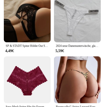
SP & STADT Spitze Höhlte Out Sexy Unterwäsche Frauen Niedriger Taille Bandage Tanga Dünne Transparent Erotische Höschen Atmungsaktiv Nahtlose Kurze
2024 neue Damenunterwäsche, glatter, sexy Damen-Tanga mit niedriger Taille, attraktiv, atmungsaktiv, glänzend, sexy und bequem in einem
4,49€
5,59€
Sexy Mesh Spitze Slip für Frauen Low Rise Aushöhlen Unterwäsche Damen Vertrauten Dessous Boyshort Mädchen Sehen-Durch Höschen 2022
Baumwolle G String Leopard Frauen Höschen Sexy Slip Tanga Niedrige Taille T-back Bikini Unterwäsche Nahtlose Femlae Dessous Größe S-XXL