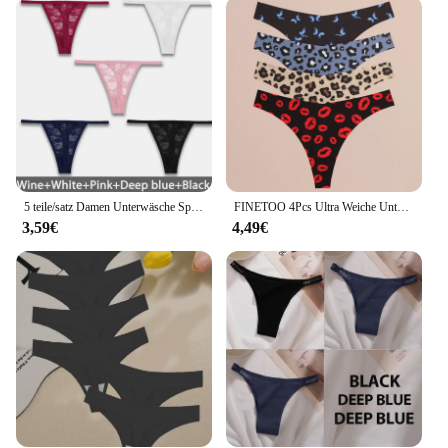
every body type. Our tanga woman Schlüpfer is
designed to contour to your curves, providing a
flattering look and a secure fit. The stretchable
fabric allows for a full range of motion, making it an
ideal choice for active lifestyles or simply for those
who value comfort without compromising on style.
**Adaptable for Every Occasion**
This tanga woman Schlüpfer is not just about
comfort; it's about versatility. It's the perfect piece
5 teile/satz Damen Unterwäsche Spitze Höschen Blumen Dessous Frau Höschen sexy Tanga G-String weibliche Höschen Perspektive intimates
FINETOO 4Pcs Ultra Weiche Unterwäsche Für Frauen Sexy Grafik Druck Nahtlose Tangas Weibliche Stretch Leopard G Strings Komfort Dessous
to have in your lingerie collection, suitable for
3,59€
4,49€
various scenarios, from a casual day out to a more
formal event. Its classic design ensures that it can
be worn under a variety of outfits, from jeans to
dresses, without being visible. The tanga's
performance and property of being breathable and
moisture-wicking make it an excellent choice for
all-day wear, keeping you fresh and comfortable no
matter where your day takes you.