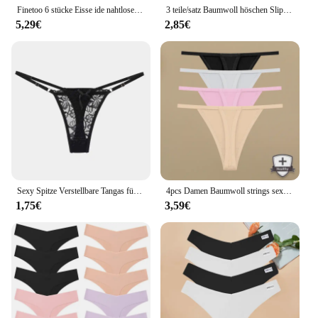
Finetoo 6 stücke Eisse ide nahtlose Unterwäsche niedrige Höschen Frauen atmungsaktive Riemen sexy feste Bikini weibliche dehnbare Dessous
3 teile/satz Baumwoll höschen Slips Frauen Unterhosen weiblich sexy Höschen Tanga Frauen Höschen Unterwäsche einfarbige intime Dessous
5,29€
2,85€
Sexy Spitze Verstellbare Tangas für Frauen Low Rise Hollow Out Slips Weibliche Atmungsaktive Unterhose Perspektive Sexy Dessous
4pcs Damen Baumwoll strings sexy dünne Taille Unterwäsche spurlose niedrige Taille G-String Sport T-Back weibliche atmungsaktive Höschen S-XL
1,75€
3,59€