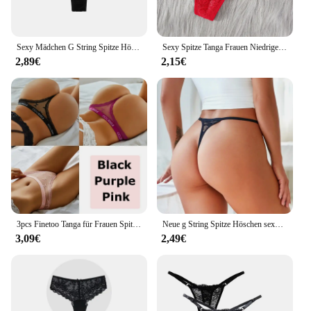
Sexy Mädchen G String Spitze Höschen Frauen Slip Aushöhlen Transparent Tanga Unterwäsche Weibliche Dünne Niedrige Taille Dessous Größe S-XL
Sexy Spitze Tanga Frauen Niedrigen Taille Höschen Transparent Unterwäsche Aushöhlen Weibliche Dessous Elastizität Bequeme Unterhose
2,89€
2,15€
3pcs Finetoo Tanga für Frauen Spitze Höschen sexy Frauen Tanga niedrige Taille Unterwäsche solide Komfort weibliche Unterhosen Dessous S-XL
Neue g String Spitze Höschen sexy Tanga für Frauen Höschen niedrige Taille solide weibliche Unterhose Perspektive Unterwäsche intim iert M-XL
3,09€
2,49€