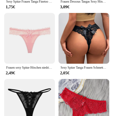
Sexy Spitze Frauen Tanga Finetoo Perspektive Tangas Frauen Höschen niedrige Taille T-Back weibliche Unterhose weiche atmungsaktive Dessous
Frauen Dessous Tangas Sexy Höschen G String Niedrige Taille Solide Micro Mini Unterwäsche Nahtlose Femlae Unterhose Dessous
1,75€
3,09€
Frauen sexy Spitze Höschen niedrige Taille Slips Tanga weibliche Unterwäsche g String atmungsaktive Dessous Versuchung Stickerei intimates
Sexy Spitze Tanga Frauen Schmetterling Niedrigen Taille Höschen Transparent Unterwäsche Damen Briefs Lingere Panty Unterwäsche Frauen Dessous
2,49€
2,05€