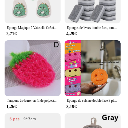
Éponge Magique à Vaisselle Créative pour la Cuisine, Tampon à Récurer pour le Bain, pour Livres HOMigic, Nouveauté, 4 Pièces
Éponges de livres double face, tampon à récurer, éponge à récurer, casserole à récurer, outils ménagers, brosse de cuisine, 30 pièces, 1 pièce
2,71€
4,29€
Tampons à récurer en fil de polyester Harvey mignon coréen, serviettes à vaisselle pour gril, livres de cuisine, éponge de chiffon, outils de livres
Éponge de cuisine double face 3 pièces, sensible à la température, sans rayures, adaptée aux bols, assiettes, etc.
1,26€
3,19€