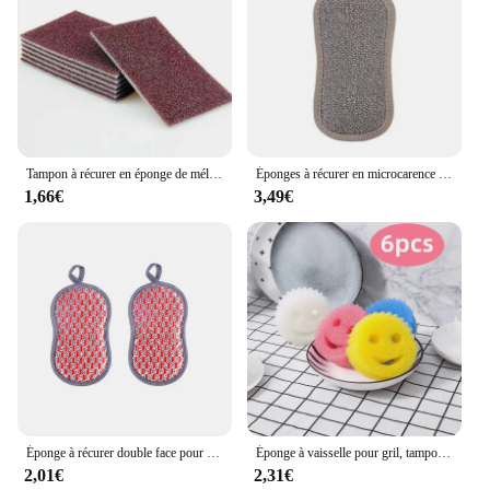
Tampon à récurer en éponge de mélamine, papier abrasif pour gadgets de cuisine, livres de décoration de la maison, outils ménagers, accessoires, F2
Éponges à récurer en microcarence réutilisables, tampon à récurer double face, livres à récurer Everths, torchon, 5 pièces
1,66€
3,49€
Éponge à récurer double face pour la vaisselle, tampon à récurer pour la vaisselle, outils pour livres de cuisine
Éponge à vaisselle pour gril, tampon à récurer pour le bain, tache d'odeur, degré, livres migiques, essuyer Miracle, cuisine, 6 pièces
2,01€
2,31€