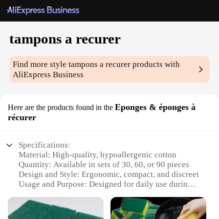
tampons a recurer
Find more style
tampons a recurer
products with
AliExpress Business
Eponges & éponges à
Here are the products found in the
récurer
Specifications:
Material: High-quality, hypoallergenic cotton
Quantity: Available in sets of 30, 60, or 90 pieces
Design and Style: Ergonomic, compact, and discreet
Usage and Purpose: Designed for daily use during
menstruation
Performance and Property: Superior absorbency and
odor control