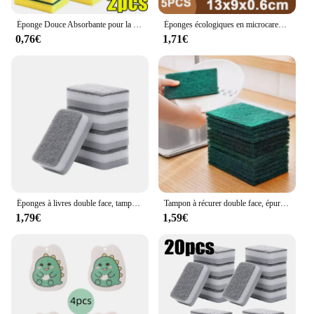
Éponge Douce Absorbante pour la Vaisselle de Cuisine, Tampon à Récurer la Rouille, Pot de Frottement Propre, Analyste Remodelés, Brosse pour Livres Ménagers, 50/2 Pièces
Éponges écologiques en microcarence de sisal, tampon à récurer, éponge en fibre naturelle, cuisine, vaisselle, livres, poêle, gril, pot, 5 pièces, 10 pièces, 20 pièces
0,76€
1,71€
Éponges à livres double face, tampon à récurer domestique, lingette de cuisine, éponge à vaisselle, gril, vaisselle, livres, serviettes, accessoires, 5 pièces
Tampon à récurer double face, épurateurs multi-usages, livres, gril, élimination de l'huile de cuisine, casserole, tampons à vaisselle, éponge, 10 pièces par paquet
1,79€
1,59€