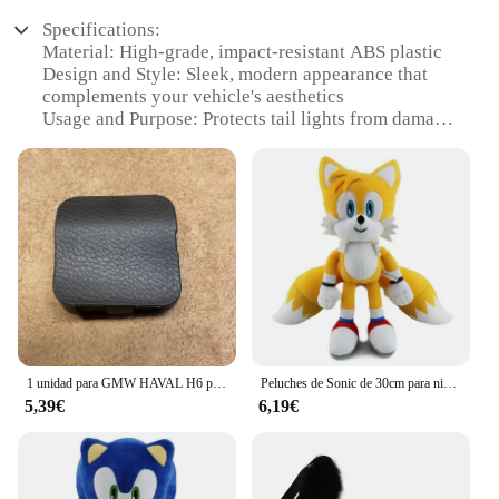
Specifications:
Material: High-grade, impact-resistant ABS plastic
Design and Style: Sleek, modern appearance that
complements your vehicle's aesthetics
Usage and Purpose: Protects tail lights from damage
during off-road adventures or parking mishaps
Typical Adaptive Scenario: Ideal for various
terrains and environments, from city streets to
rugged trails
Shape or Size or Weight or Quantity: Precision-
engineered to fit a wide range of vehicles
Performance and Property: Durable, weather-
resistant, and easy to install
Features:
|Vendors|
1 unidad para GMW HAVAL H6 protector de puerta trasera cubierta de mantenimiento de luz trasera
Peluches de Sonic de 30cm para niños, muñeco de peluche suave de dibujos animados, erizo, Amy Rose, cola de nudillo, juguetes encantadores de Sonic para cumpleaños
5,39€
6,19€
**Enhanced Durability and Style**
The tail light cover guard is a must-have accessory
for drivers who value both style and durability.
Crafted from high-grade, impact-resistant ABS