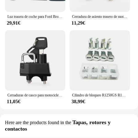
Luz trasera de coche para Ford Bronco 2021-2024, faro delantero, lámpara de cejas, cubierta protectora LED, accesorios
Cerradura de asiento trasero de motocicleta, pieza de caja lateral de llave central para BMW S1000R, S1000RR, cubierta de asiento trasero, 2015-2018, 2016, 2017
29,91€
11,29€
Cerraduras de casco para motocicleta, abrazadera de manillar, accesorios para YAMAHA MT07 MT09 MT01 MT25 MT03 XSR700 XSR900 XVS 950 BOLT MT 07 FZ 09
Cilindro de bloqueo R1250GS R1200GS para BMW R1250 R1200 GS LC Adventure, caja de sillín superior, llave, tapón de núcleo de cilindro
11,05€
38,99€
Tapas, rotores y
Here are the products found in the
contactos