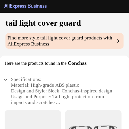
tail light cover guard
Find more style
tail light cover guard
products with
AliExpress Business
Conchas
Here are the products found in the
Specifications:
Material: High-grade ABS plastic
Design and Style: Sleek, Conchas-inspired design
Usage and Purpose: Tail light protection from
impacts and scratches
Typical Adaptive Scenario: Off-road, heavy-duty
environments
Shape or Size or Weight or Quantity: Custom-fit for
specific vehicle models