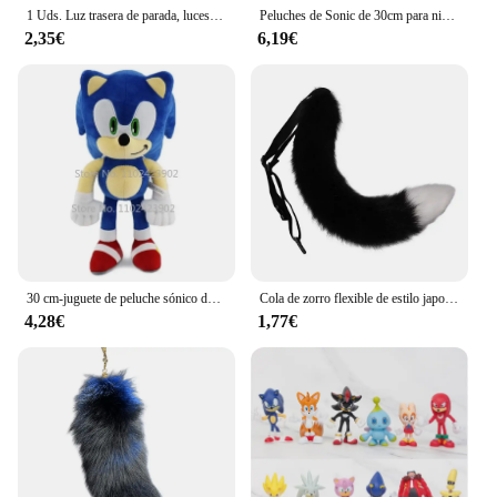
1 Uds. Luz trasera de parada, luces traseras, cubierta de lámpara, carcasa para camiones, remolque, cubierta de luz trasera de camión
Peluches de Sonic de 30cm para niños, muñeco de peluche suave de dibujos animados, erizo, Amy Rose, cola de nudillo, juguetes encantadores de Sonic para cumpleaños
2,35€
6,19€
30 cm-juguete de peluche sónico de alta calidad nudillos colas Amy Rose muñeco de peluche lindo muñeco de peluche suave regalo de cumpleaños para niños
Cola de zorro flexible de estilo japonés, cinturón ajustable, cola de gato Artificial, accesorios de disfraz de Cosplay para un perro Lobo Kawaii
4,28€
1,77€