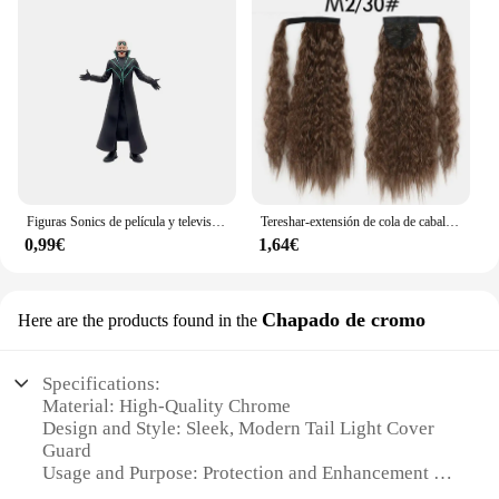
Figuras Sonics de película y televisión para niños, juguete de personaje de PVC, erizo, sombra, cola, modelo de muñecas, juguetes de animales, gran oferta, 8 estilos
Tereshar-extensión de cola de caballo ondulada de maíz sintético para mujer, postizo largo ondulado y rizado envolvente alrededor de cola de caballo resistente al calor
0,99€
1,64€
Chapado de cromo
Here are the products found in the
Specifications:
Material: High-Quality Chrome
Design and Style: Sleek, Modern Tail Light Cover
Guard
Usage and Purpose: Protection and Enhancement of
Tail Lights