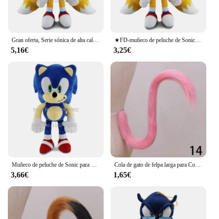
Gran oferta, Serie sónica de alta calidad, colas de nudillos de Peluche, bonito dibujo animado, muñeco de Peluche de Anime suave, regalo de cumpleaños para niños
★FD-muñeco de peluche de Sonic para niños, muñeco de felpa suave de alta calidad, con nudillos y colas, Amy Rose, ideal para regalo de cumpleaños, 30cm
5,16€
3,25€
Muñeco de peluche de Sonic para niños, juguete de felpa suave de 30cm, de alta calidad, con nudillos y colas, Amy Rose, ideal para regalo de cumpleaños
Cola de gato de felpa larga para Cosplay, accesorios de disfraz de sirvienta, forma ajustable, simulación de bestia, fiesta, Lolita, zorro, mascarada, 1 unidad
3,66€
1,65€