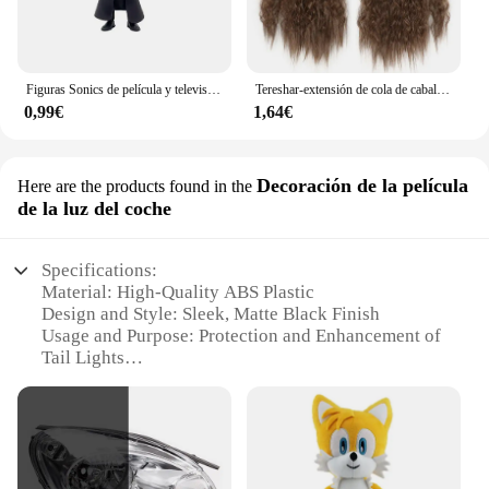
Figuras Sonics de película y televisión para niños, juguete de personaje de PVC, erizo, sombra, cola, modelo de muñecas, juguetes de animales, gran oferta, 8 estilos
Tereshar-extensión de cola de caballo ondulada de maíz sintético para mujer, postizo largo ondulado y rizado envolvente alrededor de cola de caballo resistente al calor
0,99€
1,64€
Decoración de la película
Here are the products found in the
de la luz del coche
Specifications:
Material: High-Quality ABS Plastic
Design and Style: Sleek, Matte Black Finish
Usage and Purpose: Protection and Enhancement of
Tail Lights
Typical Adaptive Scenario: Off-Road Adventures,
Heavy-Duty Work Environments
Shape or Size or Weight or Quantity: Precision-Cut
to Fit Most Vehicles
Performance and Property: Resistant to Weather and
Impacts