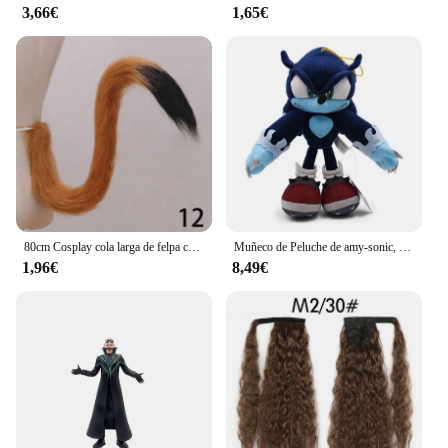
3,66€
1,65€
80cm Cosplay cola larga de felpa cola de gatito espectáculo Anime orejas de gato mucama lindo accesorios de Anime accesorios de disfraz de fiesta de Halloween 1 pieza
Muñeco de Peluche de amy-sonic, muñeco de felpa suave, amy-sonic, nudillos rosas, colas, sombra, erizo, 30cm
1,96€
8,49€