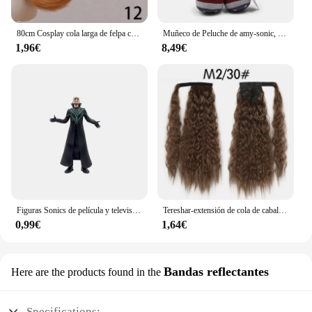
80cm Cosplay cola larga de felpa cola de gatito espectáculo Anime orejas de gato mucama lindo accesorios de Anime accesorios de disfraz de fiesta de Halloween 1 pieza
Muñeco de Peluche de amy-sonic, muñeco de felpa suave, amy-sonic, nudillos rosas, colas, sombra, erizo, 30cm
1,96€
8,49€
Figuras Sonics de película y televisión para niños, juguete de personaje de PVC, erizo, sombra, cola, modelo de muñecas, juguetes de animales, gran oferta, 8 estilos
Tereshar-extensión de cola de caballo ondulada de maíz sintético para mujer, postizo largo ondulado y rizado envolvente alrededor de cola de caballo resistente al calor
0,99€
1,64€
Bandas reflectantes
Here are the products found in the
Specifications: