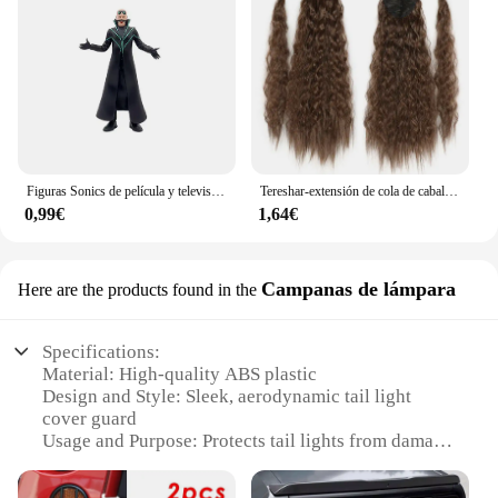
Figuras Sonics de película y televisión para niños, juguete de personaje de PVC, erizo, sombra, cola, modelo de muñecas, juguetes de animales, gran oferta, 8 estilos
Tereshar-extensión de cola de caballo ondulada de maíz sintético para mujer, postizo largo ondulado y rizado envolvente alrededor de cola de caballo resistente al calor
0,99€
1,64€
Campanas de lámpara
Here are the products found in the
Specifications:
Material: High-quality ABS plastic
Design and Style: Sleek, aerodynamic tail light
cover guard
Usage and Purpose: Protects tail lights from damage
during off-road adventures
Typical Adaptive Scenario: Ideal for outdoor