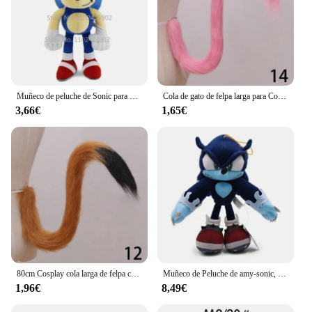
Muñeco de peluche de Sonic para niños, juguete de felpa suave de 30cm, de alta calidad, con nudillos y colas, Amy Rose, ideal para regalo de cumpleaños
Cola de gato de felpa larga para Cosplay, accesorios de disfraz de sirvienta, forma ajustable, simulación de bestia, fiesta, Lolita, zorro, mascarada, 1 unidad
3,66€
1,65€
80cm Cosplay cola larga de felpa cola de gatito espectáculo Anime orejas de gato mucama lindo accesorios de Anime accesorios de disfraz de fiesta de Halloween 1 pieza
Muñeco de Peluche de amy-sonic, muñeco de felpa suave, amy-sonic, nudillos rosas, colas, sombra, erizo, 30cm
1,96€
8,49€