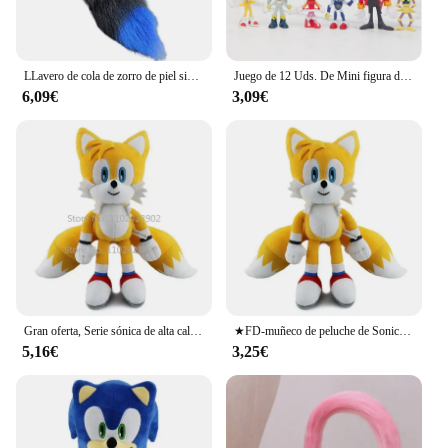
LLavero de cola de zorro de piel sintética esponjosa enorme, llavero de cola de zorro, llavero colgante de piel, regalo para mujeres y niñas
Juego de 12 Uds. De Mini figura de personaje de PVC sónico, figura de cola de sombra de erizo, modelo de muñecas, juguete de animales para niños, regalo de cumpleaños de 5-6cm
6,09€
3,09€
Gran oferta, Serie sónica de alta calidad, colas de nudillos de Peluche, bonito dibujo animado, muñeco de Peluche de Anime suave, regalo de cumpleaños para niños
★FD-muñeco de peluche de Sonic para niños, muñeco de felpa suave de alta calidad, con nudillos y colas, Amy Rose, ideal para regalo de cumpleaños, 30cm
5,16€
3,25€