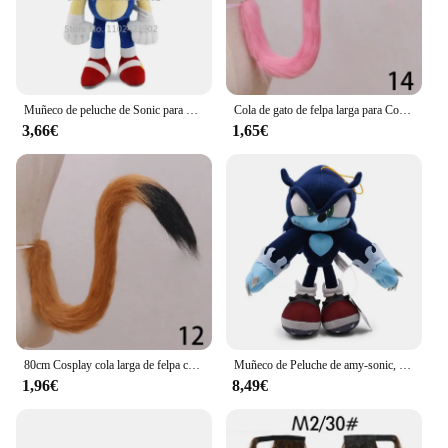
Muñeco de peluche de Sonic para niños, juguete de felpa suave de 30cm, de alta calidad, con nudillos y colas, Amy Rose, ideal para regalo de cumpleaños
Cola de gato de felpa larga para Cosplay, accesorios de disfraz de sirvienta, forma ajustable, simulación de bestia, fiesta, Lolita, zorro, mascarada, 1 unidad
3,66€
1,65€
80cm Cosplay cola larga de felpa cola de gatito espectáculo Anime orejas de gato mucama lindo accesorios de Anime accesorios de disfraz de fiesta de Halloween 1 pieza
Muñeco de Peluche de amy-sonic, muñeco de felpa suave, amy-sonic, nudillos rosas, colas, sombra, erizo, 30cm
1,96€
8,49€