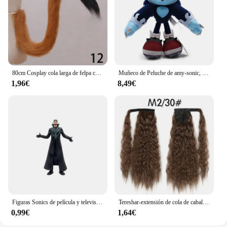
80cm Cosplay cola larga de felpa cola de gatito espectáculo Anime orejas de gato mucama lindo accesorios de Anime accesorios de disfraz de fiesta de Halloween 1 pieza
Muñeco de Peluche de amy-sonic, muñeco de felpa suave, amy-sonic, nudillos rosas, colas, sombra, erizo, 30cm
1,96€
8,49€
Figuras Sonics de película y televisión para niños, juguete de personaje de PVC, erizo, sombra, cola, modelo de muñecas, juguetes de animales, gran oferta, 8 estilos
Tereshar-extensión de cola de caballo ondulada de maíz sintético para mujer, postizo largo ondulado y rizado envolvente alrededor de cola de caballo resistente al calor
0,99€
1,64€