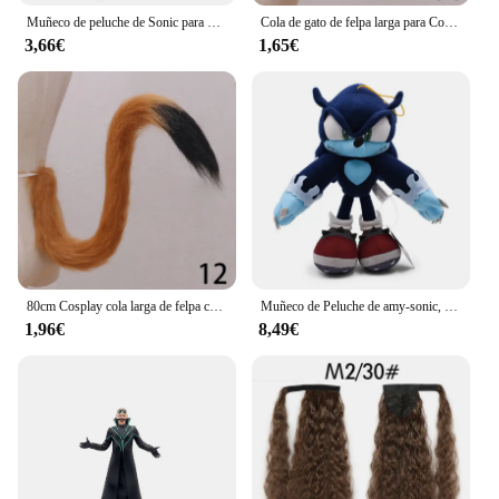
Muñeco de peluche de Sonic para niños, juguete de felpa suave de 30cm, de alta calidad, con nudillos y colas, Amy Rose, ideal para regalo de cumpleaños
Cola de gato de felpa larga para Cosplay, accesorios de disfraz de sirvienta, forma ajustable, simulación de bestia, fiesta, Lolita, zorro, mascarada, 1 unidad
3,66€
1,65€
80cm Cosplay cola larga de felpa cola de gatito espectáculo Anime orejas de gato mucama lindo accesorios de Anime accesorios de disfraz de fiesta de Halloween 1 pieza
Muñeco de Peluche de amy-sonic, muñeco de felpa suave, amy-sonic, nudillos rosas, colas, sombra, erizo, 30cm
1,96€
8,49€