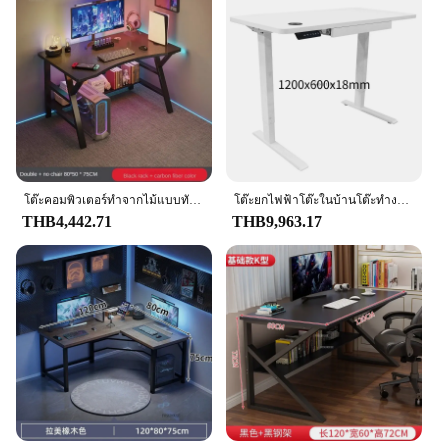
โต๊ะคอมพิวเตอร์ทำจากไม้แบบทันสมัยโต๊ะเล่นเกม E-Sports โต๊ะสำหรับสำนักงานห้องนอนบ้านนักเรียนออฟฟิศโต๊ะเขียนหนังสือแบบเรียบง่าย
โต๊ะยกไฟฟ้าโต๊ะในบ้านโต๊ะทำงานคอมพิวเตอร์โต๊ะกระจกนิรภัยโต๊ะเล่นเกมโต๊ะเรียนหนังสือ
THB4,442.71
THB9,963.17