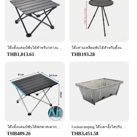
Performance and Property: Durable and easy to
maintain
Features:
**Elegant Craftsmanship and Versatility**
Crafted from premium-grade wood, the tabel set
exudes a modern, sleek design that complements
any decor. Whether you're looking to enhance your
โต๊ะตั้งแคมป์พับได้สำหรับกลางแจ้งโต๊ะขนาดเล็กน้ำหนักเบามากโต๊ะคอมพิวเตอร์ตั้งโต๊ะสำหรับปิกนิกปิกนิกกลางแจ้ง
โต๊ะสามเหลี่ยมพับได้สำหรับตั้งแคมป์พร้อม Meja lipat Portable ขาตั้งหลอดไฟน้ำหนักเบาและขาปรับระดับได้สำหรับปิกนิก
home dining experience or seeking durable
THB1,013.61
THB193.28
furniture for a commercial setting, this table set is
designed to adapt to various environments. Its
versatile nature makes it an excellent choice for a
wide range of scenarios, from casual gatherings to
formal events.
**Wholesale Advantage for Vendors and
Suppliers**
As a vendor or supplier, the tabel set offers an
attractive wholesale pricing model, allowing you to
provide your customers with high-quality furniture
at competitive rates. This not only benefits your
โต๊ะตั้งแคมป์พับได้พกพาสะดวกน้ำหนักเบาโต๊ะทานอาหารเย็นกลางแจ้งโต๊ะอะลูมินัมอัลลอยความแข็งแรงสูงสำหรับสวนงานปาร์ตี้ปิกนิกบาร์บีคิว
Loohascamping โต๊ะเตาอั้งโล่ปรับขาได้ปรับได้อเนกประสงค์สำหรับตั้งแคมป์
business but also ensures that your customers
THB489.26
THB3,451.58