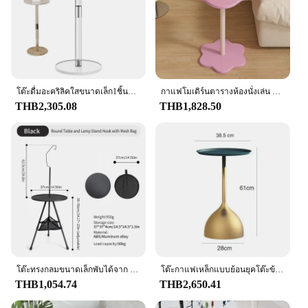
durable construction and easy-to-clean nature, this
coffee table set is built to last and maintain its
pristine appearance over time.
โต๊ะดื่มอะคริลิคใสขนาดเล็ก1ชิ้นโต๊ะวางเครื่องดื่มโต๊ะข้างห้องนั่งเล่นทันสมัยสำหรับดื่มขนมขบเคี้ยวโทรศัพท์กาแฟ
กาแฟโมเดิร์นตารางห้องนั่งเล่น Neat โทรศัพท์มือถือขนาดเล็ก Elegant เสริมด้านข้างตาราง Minimalist Salon Zigon Sehpa เฟอร์นิเจอร์ MQ50CJ
THB2,305.08
THB1,828.50
โต๊ะทรงกลมขนาดเล็กพับได้จาก WestTune โต๊ะปิกนิกน้ำหนักเบาแบบพกพาโต๊ะกาแฟโต๊ะน้ำชาโต๊ะทานอาหารอะลูมินัมอัลลอย
โต๊ะกาแฟเหล็กแบบย้อนยุคโต๊ะข้างโซฟาห้องนั่งเล่นโต๊ะข้างเตียงนอนเหล็กสีทองทันสมัย
THB1,054.74
THB2,650.41