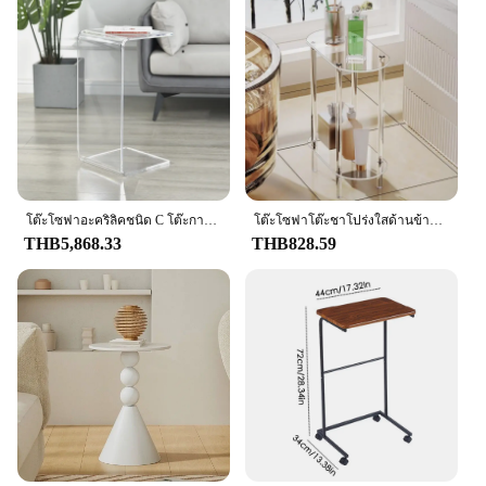
โต๊ะโซฟาอะคริลิคชนิด C โต๊ะกาแฟด้านใสโต๊ะในห้องนั่งเล่นโต๊ะคอมพิวเตอร์ติดหน้าต่างห้องนอน
โต๊ะโซฟาโต๊ะชาโปร่งใสด้านข้างโต๊ะกาแฟอะคริลิคสำหรับห้องนอน
THB5,868.33
THB828.59