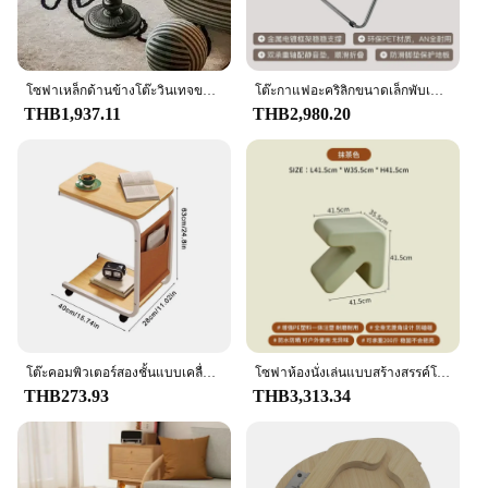
โซฟาเหล็กด้านข้างโต๊ะวินเทจขนาดเล็กโต๊ะกาแฟสไตล์ยุโรปเรียบง่ายจับคู่ข้างเตียงระเบียงห้องนั่งเล่นขนาดเล็ก
โต๊ะกาแฟอะคริลิกขนาดเล็กพับเก็บได้ง่ายโต๊ะเตี้ยโซฟาข้างโต๊ะข้างร้านกาแฟ
THB1,937.11
THB2,980.20
โต๊ะคอมพิวเตอร์สองชั้นแบบเคลื่อนย้ายได้ทำจากไม้โต๊ะแล็ปท็อปแบบเรียบง่ายตั้งโต๊ะศึกษาบ้านโต๊ะข้างเตียง
โซฟาห้องนั่งเล่นแบบสร้างสรรค์โต๊ะข้างเตียงพลาสติกชั้นวางของโต๊ะข้างเตียงดีไซน์เรียบง่ายโต๊ะกาแฟลูกศรสีสันสดใส
THB273.93
THB3,313.34