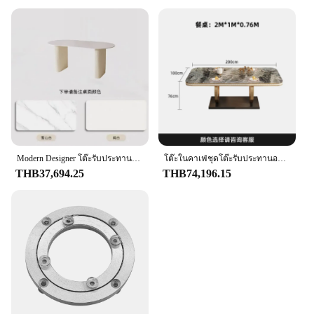
Modern Designer โต๊ะรับประทานอาหารหรูหรารูปไข่โมเดิร์นโต๊ะรับประทานอาหารสีขาว Nordic Vintage Conjuntos De Sala De Jantar บ้านเฟอร์นิเจอร์
โต๊ะในคาเฟ่ชุดโต๊ะรับประทานอาหารเฟอร์นิเจอร์ใช้ในบ้านอเนกประสงค์โต๊ะรับประทานอาหารร้านอาหารห้องครัวดีไซน์หรูหรา Tisch Coffee LT
THB37,694.25
THB74,196.15