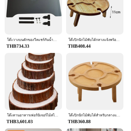
it an ideal choice for those who value durability and
longevity in their dining furniture.
**Versatile and Functional Design**
The tabel set is engineered to cater to a variety of
dining scenarios. Whether you're hosting a large
banquet or a casual family meal, the tabel's versatile
โต๊ะวางบนตักของวีลแชร์กันน้ำน้ำหนักเบาติดตั้งง่ายถอดออกได้สำหรับโต๊ะทานอาหารนั่งรถเข็นคนพิการ
โต๊ะปิกนิกไม้พับได้กลางแจ้งพร้อมที่วางแก้วโต๊ะพับได้ชั้นวางแก้วไวน์โต๊ะพับได้สำหรับงานปาร์ตี้ในสวน
design adapts to your needs. The set is available in
THB734.33
THB408.44
multiple sizes, ensuring that you can find the
perfect fit for your space. The sturdy and stable
base of the tabel provides a solid foundation for
your meals, while the smooth surface allows for
easy cleaning and maintenance.
**Adaptable for Different Settings**
Whether you're a wholesale vendor, a restaurant
owner, or a home cook, the tabel set is designed to
meet your specific needs. The tabel's functionality
and adaptability make it a go-to choice for both
commercial and residential environments. The set is
โต๊ะทานอาหารเฟอร์นิเจอร์ไม้สไตล์จีน08
โต๊ะปิกนิกไม้พับได้สำหรับกลางแจ้งโต๊ะไวน์แบบพกพาโต๊ะพับได้โต๊ะแก้วไวน์พับได้โต๊ะพับได้สำหรับงานปาร์ตี้ในสวน
not only practical but also stylish, making it an asset
THB3,601.03
THB360.88
to any dining area. With its easy-to-clean surface