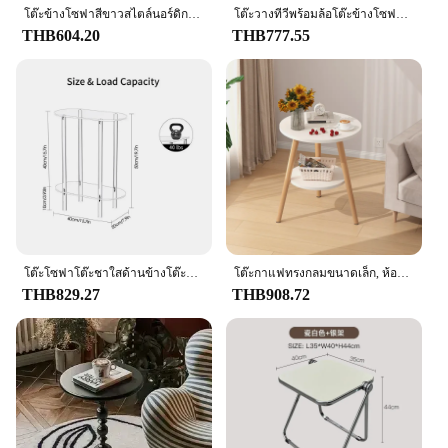
โต๊ะข้างโซฟาสีขาวสไตล์นอร์ดิกสไตล์มินิมอลสำหรับห้องนั่งเล่นขนาดเล็กโต๊ะกาแฟสุดสร้างสรรค์โต๊ะข้างโต๊ะข้างเตียงทันสมัย
โต๊ะวางทีวีพร้อมล้อโต๊ะข้างโซฟาเคลื่อนย้ายได้โต๊ะท้ายห้องนั่งเล่นแบบเลื่อนเงียบรับน้ำหนักได้มากสำหรับบ้าน
THB604.20
THB777.55
โต๊ะโซฟาโต๊ะชาใสด้านข้างโต๊ะกาแฟอะคริลิกสำหรับการตกแต่งบ้าน
โต๊ะกาแฟทรงกลมขนาดเล็ก, ห้องนั่งเล่นที่เรียบง่าย, ห้องนอนในครัวเรือน, โซฟา, โต๊ะข้างเตียง, โต๊ะน้ำชาขนาดเล็ก, โต๊ะระเบียง
THB829.27
THB908.72