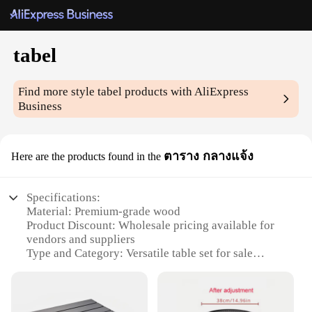
tabel
Find more style
tabel
products with AliExpress
Business
ตาราง กลางแจ้ง
Here are the products found in the
Specifications:
Material: Premium-grade wood
Product Discount: Wholesale pricing available for
vendors and suppliers
Type and Category: Versatile table set for sale
Design and Style: Modern, sleek design with a
touch of elegance
Usage and Purpose: Ideal for various settings, from
home dining to commercial use