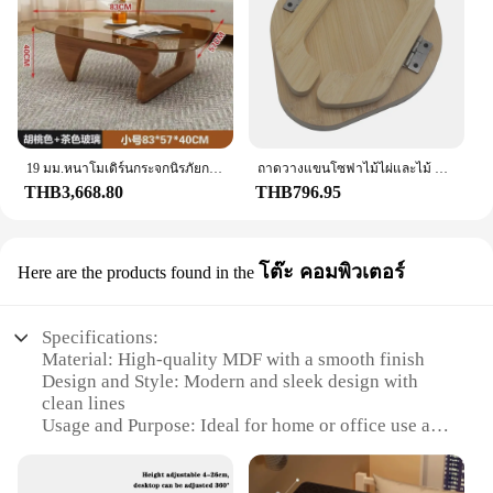
19 มม.หนาโมเดิร์นกระจกนิรภัยกาแฟตารางVINTAGE Endตารางฐานไม้เนื้อแข็งและสามเหลี่ยมกระจกใสตารางสําหรับห้องนั่งเล่น
ถาดวางแขนโซฟาไม้ไผ่และไม้ ถาดติ่มซําผลไม้พร้อมที่วางโทรศัพท์มือถือ ถาดเล็กสําหรับขนมในบ้าน ชั้นวางโต๊ะน้ําชา
THB3,668.80
THB796.95
โต๊ะ คอมพิวเตอร์
Here are the products found in the
Specifications:
Material: High-quality MDF with a smooth finish
Design and Style: Modern and sleek design with
clean lines
Usage and Purpose: Ideal for home or office use as
a computer desk
Shape or Size: Spacious rectangular shape with
dimensions of 120cm x 60cm