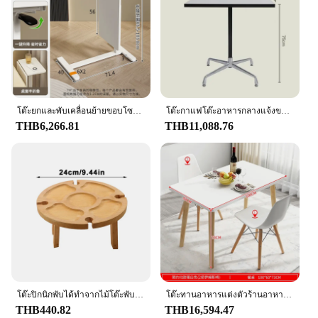
โต๊ะยกและพับเคลื่อนย้ายขอบโซฟาสามารถเอียงได้
โต๊ะกาแฟโต๊ะอาหารกลางแจ้งขนาดเล็กสีขาวทางเข้าห้องโถงโต๊ะกาแฟ mesas de Jantar perabot dapur Mobile Apartment
THB6,266.81
THB11,088.76
โต๊ะปิกนิกพับได้ทำจากไม้โต๊ะพับได้โต๊ะแก้วไวน์โต๊ะพับเก็บได้สำหรับงานปาร์ตี้ในสวนตั้งแคมป์
โต๊ะทานอาหารแต่งตัวร้านอาหารโต๊ะข้างคอมพิวเตอร์6คน, โต๊ะรับแขกทำจากไม้ด้านบน perabot rumah
THB440.82
THB16,594.47