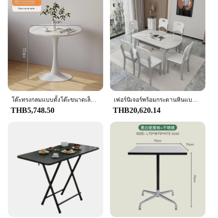
and sturdy construction, the tabel set is a reliable
addition to any kitchen or dining space.
โต๊ะทรงกลมแบบตั้งโต๊ะขนาดเล็กแบบสองจุดประสงค์โต๊ะทานอาหารในครัวเรือนร้านอาหารแบบเชิงพาณิชย์
เฟอร์นิเจอร์พร้อมกระดานหินแบบขยายได้โต๊ะและเก้าอี้ไม้เนื้อแข็งห้องรับประทานอาหารที่บ้านเรียบง่ายหรูหราเบาขยายได้ RO
THB5,748.50
THB20,620.14