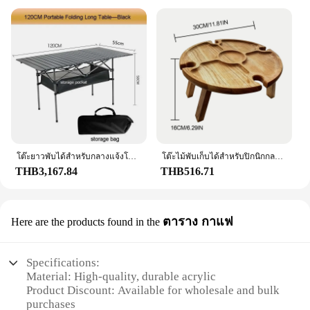
receive exceptional value for their investment. The
wholesale option is perfect for those looking to
expand their product offerings or cater to the
demands of a growing clientele.
**Durable and Easy Maintenance**
Built to last, the tabel set boasts a robust
construction that withstands the rigors of daily use.
Its performance and property features ensure that it
remains a reliable piece of furniture for years to
come. The ease of maintenance makes it a practical
choice for busy households or commercial
โต๊ะยาวพับได้สำหรับกลางแจ้งโต๊ะเก็บนักท่องเที่ยวแบบพกพาโต๊ะบาร์บีคิวโต๊ะตั้งแคมป์ติดตั้งง่ายกระเป๋าตาข่ายโต๊ะปิกนิกกลางแจ้ง
โต๊ะไม้พับเก็บได้สำหรับปิกนิกกลางแจ้งพร้อมที่วางแก้วโต๊ะไวน์ทรงกลม2in1โต๊ะพับเก็บได้สำหรับงานปาร์ตี้ในสวน
establishments, ensuring that it remains in pristine
THB3,167.84
THB516.71
condition with minimal effort. Whether you're
looking for a durable addition to your home or a
reliable piece for your business, this table set is
ตาราง กาแฟ
Here are the products found in the
designed to meet your needs.
Specifications:
Material: High-quality, durable acrylic
Product Discount: Available for wholesale and bulk
purchases