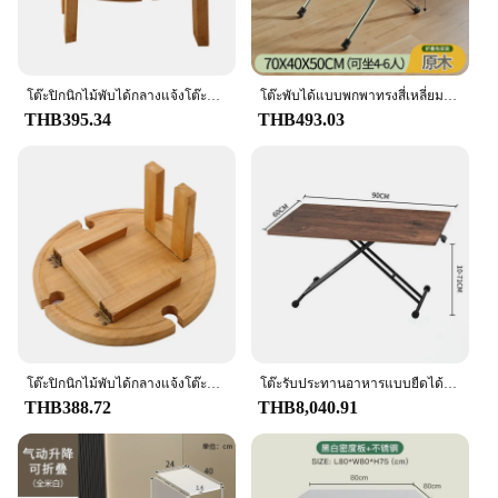
โต๊ะปิกนิกไม้พับได้กลางแจ้งโต๊ะแบบพกพาโต๊ะพับได้โต๊ะแก้วไวน์โต๊ะพับได้สำหรับงานปาร์ตี้ในสวน
โต๊ะพับได้แบบพกพาทรงสี่เหลี่ยมผืนผ้าแบบเรียบง่ายโต๊ะรับประทานอาหารในครัวเรือนโต๊ะขนาดเล็กแบบพกพา
THB395.34
THB493.03
โต๊ะปิกนิกไม้พับได้กลางแจ้งโต๊ะแบบพกพาโต๊ะพับได้ชั้นวางแก้วไวน์โต๊ะพับได้สำหรับงานปาร์ตี้ในสวน
โต๊ะรับประทานอาหารแบบยืดได้โต๊ะแบบยกบนทำจากโลหะโต๊ะพับได้โต๊ะทันสมัยสำหรับห้องครัวใช้ในบ้านอเนกประสงค์สี่เหลี่ยมเฟอร์นิเจอร์
THB388.72
THB8,040.91