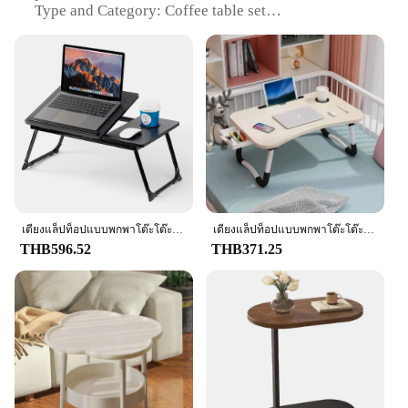
Type and Category: Coffee table set
Design and Style: Modern, sleek design with a
minimalist aesthetic
Usage and Purpose: Ideal for serving coffee, tea, or
other beverages
Typical Adaptive Scenario: Perfect for cafes,
restaurants, or home use
Shape or Size or Weight or Quantity: Comes in a
variety of sizes to suit different spaces
Features:
**Elegant and Functional Design**
เตียงแล็ปท็อปแบบพกพาโต๊ะโต๊ะแล็ปท็อปพับพร้อมที่วางแก้วหอพักนักเรียนโต๊ะเขียนหนังสือโต๊ะคอมพิวเตอร์เฟอร์นิเจอร์สํานักงาน
เตียงแล็ปท็อปแบบพกพาโต๊ะโต๊ะตักพับได้พร้อมที่วางแก้ว Ifting Handle สําหรับทํางานการเขียนและถาดกิน
The tabel ตาราง กาแฟ is a versatile addition to any
THB596.52
THB371.25
setting, whether it's a bustling café or a cozy home
environment. Its modern, minimalist design ensures
that it complements a variety of interior styles,
while its functionality is unmatched. The high-
quality acrylic material is not only durable but also
easy to clean, making it a practical choice for busy
establishments. The sleek, transparent nature of the
acrylic allows the beauty of the beverages being
served to shine through, enhancing the overall