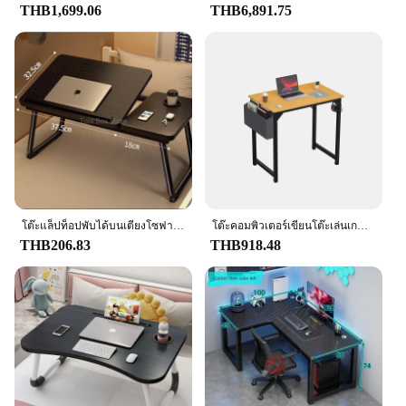
THB1,699.06
THB6,891.75
**Tailored for Organization**
Organization is key in any workspace, and the tabel
โต๊ะ คอมพิวเตอร์ is designed to help you stay
clutter-free. The inclusion of four cable
management holes is a thoughtful feature that
allows you to keep your cables neatly organized,
enhancing the overall look of your desk. This
attention to detail makes it a standout piece for both
personal and professional use.
**Suitable for Various Environments**
Whether you're looking to furnish a home office, a
โต๊ะแล็ปท็อปพับได้บนเตียงโซฟาแล็ปท็อปโต๊ะคอมพิวเตอร์ปรับได้ยกกระดานโต๊ะขี้เกียจพร้อมที่วางถ้วย
โต๊ะคอมพิวเตอร์เขียนโต๊ะเล่นเกมออฟฟิศทันสมัยสไตล์เรียบง่ายกระทัดรัดพร้อมกระเป๋าข้างที่เกี่ยวหูฟังประกอบง่าย
study area, or a workspace in a shared living space,
THB206.83
THB918.48
the tabel โต๊ะ คอมพิวเตอร์ is a versatile choice. Its
dimensions of 120cm x 60cm make it a suitable fit
for various environments, while the lightweight
nature of the desk allows for easy repositioning if
needed. With its modern design and practical
features, this desk is an excellent choice for both
personal and commercial use.