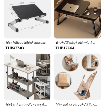
Performance and Property: Sturdy construction with
a weight capacity of 100kg
Parts and Accessories: Comes with a set of four
cable management holes to keep your workspace
tidy
Features:
|Wholesale|Vendors|
โต๊ะแล็ปท็อปปรับได้พร้อมแผ่นรองเมาส์ขาตั้งโต๊ะแล็ปท็อปแบบพกพาทำจากอลูมิเนียม
บ้านพับโต๊ะแล็ปท็อปสําหรับเตียงโซฟาเตียงแล็ปท็อปโต๊ะโต๊ะคอมพิวเตอร์แบบพกพาปรับพับโต๊ะศึกษาเฟอร์นิเจอร์สํานักงาน
**Versatile and Functional**
THB477.03
THB177.64
The tabel โต๊ะ คอมพิวเตอร์ is a versatile piece of
furniture that is not only aesthetically pleasing but
also highly functional. Its modern design and sleek
lines make it an excellent addition to any home or
office setting. The rectangular shape provides
ample space for your computer setup, while the
robust MDF material ensures durability and
longevity. The desk's weight capacity of 100kg
allows for the placement of a computer tower,
monitor, and other accessories without any
concerns.
โต๊ะข้างเตียงหมุนปรับความสูงได้พร้อมล้อหมุนโต๊ะชั้นวางของโต๊ะแล็ปท็อปไม้หลายชั้นเก็บของ
โต๊ะคอมพิวเตอร์แบบพับได้ทันสมัยตั้งโต๊ะแบบมองไม่เห็นไม้เนื้อแข็งโต๊ะพับที่แขวนผนังสุดสร้างสรรค์