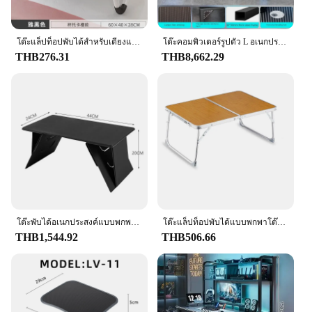
โต๊ะแล็ปท็อปพับได้สำหรับเตียงและโซฟาแล็ปท็อปโต๊ะโต๊ะทำงานบนเตียงแบบพกพาโต๊ะวางบนถาดสำหรับอ่านหนังสือและอ่านหนังสือบนโต๊ะ
โต๊ะคอมพิวเตอร์รูปตัว L อเนกประสงค์ทันสมัยโต๊ะสำนักงานแบบเรียบง่ายห้องนอนมุมโต๊ะคอมพิวเตอร์โต๊ะเล่นเกม E-Sports
THB276.31
THB8,662.29
โต๊ะพับได้อเนกประสงค์แบบพกพาโต๊ะสำหรับเดินทางสำนักงานมื้อเย็นโต๊ะคอมพิวเตอร์ขนาดเล็กโซฟาหน้าต่างหอพักโต๊ะอ่านหนังสือ
โต๊ะแล็ปท็อปพับได้แบบพกพาโต๊ะตั้งแคมป์พับได้ขนาดเล็กโต๊ะปิกนิกพับได้พร้อมพื้นที่จัดเก็บโต๊ะโต๊ะวางโน้ตบุ๊คตักขนาดเล็ก
THB1,544.92
THB506.66