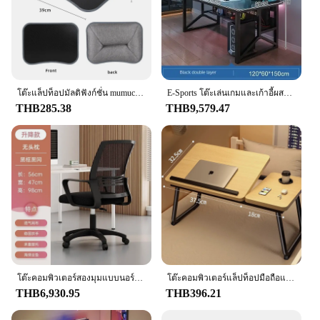
โต๊ะแล็ปท็อปมัลติฟังก์ชั่น mumucc พร้อมเบาะและเต็มไปด้วยอนุภาคโฟมโต๊ะหมอนขนาดเล็กแผ่นรองเม้าส์แบบแข็งขนาดใหญ่
E-Sports โต๊ะเล่นเกมและเก้าอี้ผสมผสานโต๊ะคอมพิวเตอร์ตั้งโต๊ะแบบนอร์ดิกที่เรียบง่ายห้องนอนที่บ้านชั้นวางหนังสือแบบบูรณาการโต๊ะนักเรียน
THB285.38
THB9,579.47
โต๊ะคอมพิวเตอร์สองมุมแบบนอร์ดิกโต๊ะ perabot rumah เล่นกีฬาอิเล็กทรอนิกส์ตั้งโต๊ะห้องนอนยุโรปโต๊ะทำงานเล่นเกมอินเตอร์เน็ตคาเฟ่
โต๊ะคอมพิวเตอร์แล็ปท็อปมือถือแบบสำนักงานบ้านโต๊ะพับได้โต๊ะแล็ปท็อปโต๊ะหอพักนักเรียนพร้อมขาตั้งหนังสือ
THB6,930.95
THB396.21