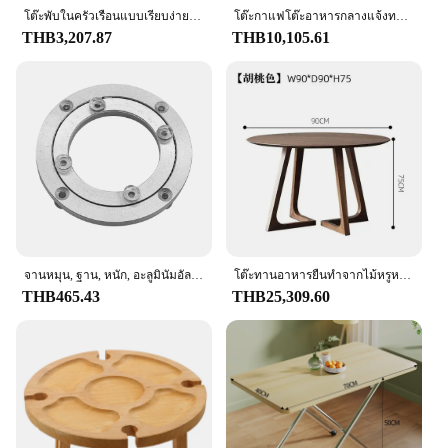
โต๊ะพับในครัวเรือนแบบเรียบง่ายสำหรับอพาร์ทเมนต์ขนาดเล็กโต๊ะอ่านหนังสือขนาดเล็กโต๊ะทานอาหารนักเรียนเฟอร์นิเจอร์ yemek odasi setleri
โต๊ะกาแฟโต๊ะอาหารกลางแจ้งทรงกลมสีขาวขนาดเล็กทางเข้าห้องโถง perabot dapur อพาร์ทเมนต์เคลื่อนที่
THB3,207.87
THB10,105.61
จานหมุน, ฐาน, หนัก, อะลูมินัมอัลลอย, โต๊ะทานอาหาร, ฐานหมุน, โต๊ะกลม
โต๊ะทานอาหารยืนทำจากไม้หรูหราทันสมัยแบบนอร์ดิกเฟอร์นิเจอร์ห้องรับประทานอาหารโต๊ะทานอาหารกันน้ำสำหรับห้องนั่งเล่น
THB465.43
THB25,309.60