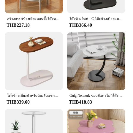
presentation.
**Versatile and Space-Saving**
สร้างสรรค์ข้างเตียงนอนตั้งโต๊ะขนาดเล็กทรงกลม, โต๊ะโซฟาห้องนั่งเล่นตู้เก็บของข้างโต๊ะกาแฟแบบเรียบง่าย
โต๊ะข้างโซฟา C โต๊ะข้างเตียงแบบทันสมัยโต๊ะถาดรองนอนสำหรับด้านข้างห้องนั่งเล่นห้องนอน
Understanding the diverse needs of our customers,
THB227.18
THB366.49
we offer a range of sizes to fit any space, from
small, intimate cafes to large restaurants. The tabel
ตาราง กาแฟ is designed to be space-saving,
making it an excellent choice for those with limited
floor space. Whether you're looking to add a touch
of elegance to your coffee corner or need a reliable
table for your bustling café, this set is the perfect
solution.
**Built for the Professional and the Home
Enthusiast**
Our tabel ตาราง กาแฟ is not just for professionals;
โต๊ะข้างเตียงสำหรับห้องรับแขกห้องนอนโต๊ะซีโต๊ะข้างเตียงทันสมัยสำหรับพื้นที่ขนาดเล็กโต๊ะกาแฟ
Guig Network ขอบสีแดงไม่กี่โต๊ะเล็กโต๊ะกาแฟขนาดเล็กอิตาลีโต๊ะข้างโซฟาขนาดเล็กโต๊ะกลมโต๊ะข้างเตียงนอนร้อน
it's also perfect for the home enthusiast who
THB339.60
THB418.83
appreciates a touch of sophistication in their daily
routine. The set is available for wholesale and bulk
purchases, making it an excellent choice for
vendors and suppliers looking to offer their
customers high-quality, stylish products. With its