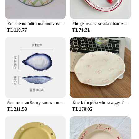
Yeni Internet ünlü damalı kore versiyonu Ins rüzgar plaka Graffiti plaka değeri kahvaltı tatlı tabağı prim öğleden sonra
Vintage basit fransız alfabe fransız çanak plaka yemek tabağı ev seramik kahvaltı tabağı
TL119.77
TL71.31
Japon restoran Retro yaratıcı seramik fırın değişimi sofra suşi Sashimi levha soğuk yemek küçük çanak istiridye kabuğu sofra
Kore kadın plaka ~ Ins tarzı yay düzensiz tatlı tabağı el yapımı seramik tabak tatlı sofra kek salata çanak sofra
TL211.58
TL170.02