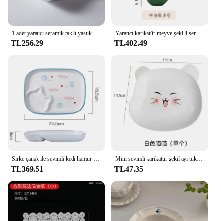
1 adet yaratıcı seramik taklit yastık yemek tabağı mutfağı kare plaka beyaz siyah tatlı plaka sanatsal anlayışı sofra
Yaratıcı karikatür meyve şekilli seramik salata kasesi çorba kasesi aile meyve atıştırma tabağı sofra mutfak eşyaları aksesuarları
TL256.29
TL402.49
Sirke çanak ile sevimli kedi hamur plaka seramik tabak ev çocuk aperatif kahvaltı tabağı mutfak sofra
Mini sevimli karikatür şekil ayı tükürmek kemik çanak yaratıcı masaüstü çöp tepsisi aperatif gıda kalıntı meyve tabağı Kawaii mutfak sofra
TL369.51
TL47.35