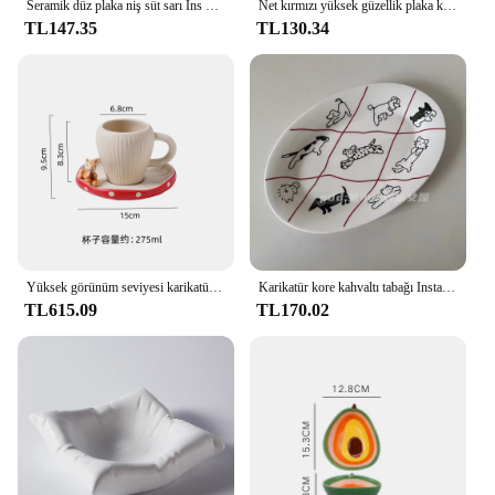
Seramik düz plaka niş süt sarı Ins kore sevimli mat peynir kahvaltı tabağı yüksek güzellik ev çanak yaratıcı tatlı kek
Net kırmızı yüksek güzellik plaka kore Ins mektup Vintage İngilizce krem kahve fincanı plaka kahvaltı fincan seramik tabak doğum günü hediyesi
TL147.35
TL130.34
Yüksek görünüm seviyesi karikatür mantar kupa seramik sofra tatlı tabağı anlık erişte salata kasesi ev mutfak aksesuarları
Karikatür kore kahvaltı tabağı Instagram tarzı sevimli çizgi kedi köpek seramik Oval tabak ev tatlı sofra porselen yemek seti
TL615.09
TL170.02