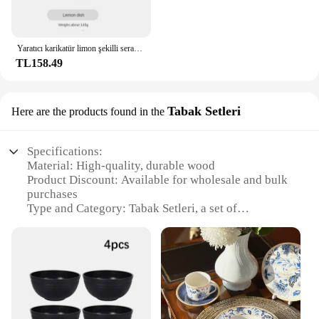
Yaratıcı karikatür limon şekilli seramik yemek tabağı çorba kasesi aile meyve aperatif yemekleri mutfak eşyaları aksesuarları sofra
TL158.49
Tabak Setleri
Here are the products found in the
Specifications:
Material: High-quality, durable wood
Product Discount: Available for wholesale and bulk
purchases
Type and Category: Tabak Setleri, a set of
traditional Turkish smoking accessories
Design and Style: Crafted with intricate designs,
blending tradition with modern aesthetics
Usage and Purpose: Ideal for smoking enthusiasts
who appreciate the ritual of traditional Turkish
smoking
Typical Adaptive Scenario: Perfect for social