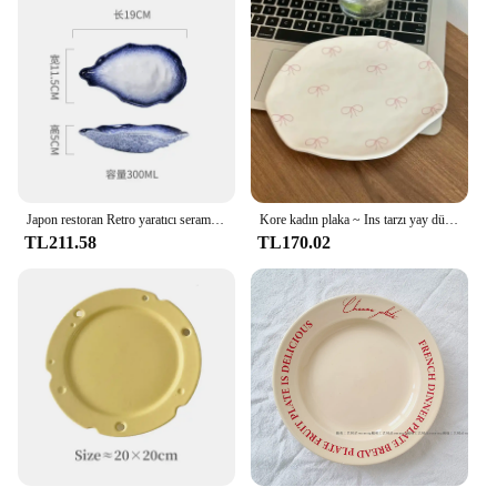
Japon restoran Retro yaratıcı seramik fırın değişimi sofra suşi Sashimi levha soğuk yemek küçük çanak istiridye kabuğu sofra
Kore kadın plaka ~ Ins tarzı yay düzensiz tatlı tabağı el yapımı seramik tabak tatlı sofra kek salata çanak sofra
TL211.58
TL170.02