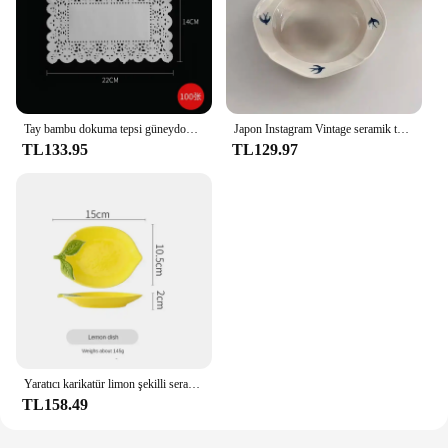
Tay bambu dokuma tepsi güneydoğu asya karakteristik sofra kızartma kızartma Squab çıtır et tencere yaratıcı aperatif kızarmış plaka
Japon Instagram Vintage seramik tabak kabartma el boyalı yutmak çukur tabak yüksek güzellik sebze salata tatlı tabağı
TL133.95
TL129.97
Yaratıcı karikatür limon şekilli seramik yemek tabağı çorba kasesi aile meyve aperatif yemekleri mutfak eşyaları aksesuarları sofra
TL158.49