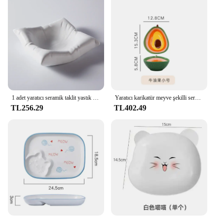
1 adet yaratıcı seramik taklit yastık yemek tabağı mutfağı kare plaka beyaz siyah tatlı plaka sanatsal anlayışı sofra
Yaratıcı karikatür meyve şekilli seramik salata kasesi çorba kasesi aile meyve atıştırma tabağı sofra mutfak eşyaları aksesuarları
TL256.29
TL402.49