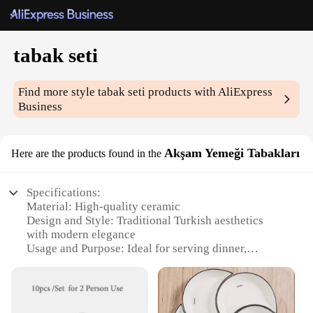
tabak seti
Find more style
tabak seti
products with AliExpress
Business
Akşam Yemeği Tabakları
Here are the products found in the
Specifications:
Material: High-quality ceramic
Design and Style: Traditional Turkish aesthetics
with modern elegance
Usage and Purpose: Ideal for serving dinner,
appetizers, and desserts
Performance and Property: Durable and resistant to
chipping
Shape and Size: Generous, suitable for sharing