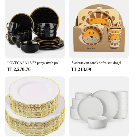
LOVECASA 16/32 parça siyah porselen yemek takımı altın Trim tatlı tabağı, yemek tabağı, fincan, kase sofra seti
5 adet/takım çanak sofra seti doğal bambu elyaf kase fincan kaşık plaka çatal besleme yemekleri ile çocuklar için eşyaları toptan
TL2,270.70
TL213.09