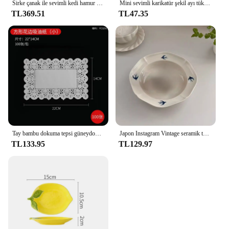
Sirke çanak ile sevimli kedi hamur plaka seramik tabak ev çocuk aperatif kahvaltı tabağı mutfak sofra
Mini sevimli karikatür şekil ayı tükürmek kemik çanak yaratıcı masaüstü çöp tepsisi aperatif gıda kalıntı meyve tabağı Kawaii mutfak sofra
TL369.51
TL47.35
Tay bambu dokuma tepsi güneydoğu asya karakteristik sofra kızartma kızartma Squab çıtır et tencere yaratıcı aperatif kızarmış plaka
Japon Instagram Vintage seramik tabak kabartma el boyalı yutmak çukur tabak yüksek güzellik sebze salata tatlı tabağı
TL133.95
TL129.97