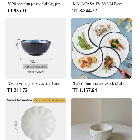
50/20 adet altın plastik plakalar, parti yemek tabakları ve salata/tatlı tabakları Combo, partiler düğün için ağır plastik plakalar
MALACASA 12/16/18/24 Parça Yemek Tabakları Setleri Siyah Jant Yarım ayakta kenar Dinnerware 4/6 ADET Yemek Tabağı/Tatlı/Çorba/Kase
TL935.10
TL3,244.72
Akşam yemeği, kuzey avrupa Lamian eriştelerini kullanmak için yeşim güvenli olarak sert ve yumuşak Set çorba kasesi uzay yıldızı kaseler ve yemekler çorba kasesi
5 adet/takım seramik yemek tabakları ay şekilli seramik servis yemekleri tatlı salata makarna plaka mutfak yemek setleri sofra
TL241.72
TL1,157.64