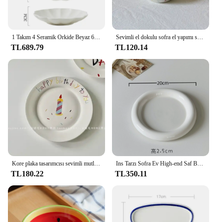
1 Takım 4 Seramik Orkide Beyaz 6 İnç Tabak, Salatalar, Suşi, Meyveler, Daldırma Soslar için Uygun, Aile Restoranına Uygun
Sevimli el dokulu sofra el yapımı seramik ev tabaklar sebze balık Dim Sum plaka batı tarzı biftek Oval tabak
TL689.79
TL120.14
Kore plaka tasarımcısı sevimli mutlu doğum günü sofra seramik kahve fincanı plaka tatlı kek plaka fincan yaratıcı doğum günü hediyesi
Ins Tarzı Sofra Ev High-end Saf Beyaz Tatlı Tabağı Kahve Dükkanı Makarna Tabağı Kahvaltı Kırmızı Noel Renk Plakası
TL180.22
TL350.11