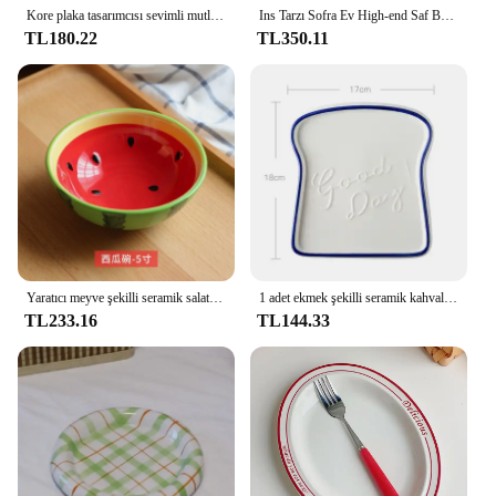
Kore plaka tasarımcısı sevimli mutlu doğum günü sofra seramik kahve fincanı plaka tatlı kek plaka fincan yaratıcı doğum günü hediyesi
Ins Tarzı Sofra Ev High-end Saf Beyaz Tatlı Tabağı Kahve Dükkanı Makarna Tabağı Kahvaltı Kırmızı Noel Renk Plakası
TL180.22
TL350.11
Yaratıcı meyve şekilli seramik salata kasesi aile meyve atıştırma tabağı yemek tabağı komple sofra mutfak eşyaları aksesuarları
1 adet ekmek şekilli seramik kahvaltı tatlı tabağı tost yemekleri salata meyve aperatif tepsisi ev sofra yemek tabağı sofra
TL233.16
TL144.33