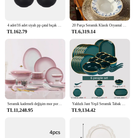
gatherings, celebrations, or personal use
Shape or Size or Weight or Quantity: Comes in a
variety of sets, each tailored to suit different
preferences and needs
4 adet/16 adet siyah pp çatal bıçak kaşık seti plaka tükürme çanak kase fincan çatal açık kamp parti
20 Parça Seramik Klasik Oryantal Mavi Eleman Kahve Çiçek Sofra Seti Aile Kullanımı ve Akşam Yemeğine Uygun
TL162.79
TL6,319.14
Features:
**Elegant Craftsmanship and Tradition**
The tabak seti is not just a smoking accessory; it's a
piece of art that reflects the rich cultural heritage of
Turkey. Each set is crafted with meticulous attention
to detail, ensuring that the materials used are of the
highest quality. The wood is chosen for its
durability and natural beauty, allowing the set to
age gracefully over time. The design and style of
the tabak seti are a testament to the traditional
Turkish smoking culture, blending old-world charm
with modern functionality.
Seramik kademeli değişim mor porselen kase tabak otel ev hediyeler sofra seti
Yaldızlı Jant Yeşil Seramik Tabak Biftek Yemek Tabakları Kaseler Ins Yemek Tabağı Lüks Porselen Yemek Takımı Aile Otel Için Set
TL11,248.95
TL9,134.42
**Versatility and Convenience**
Whether you're a seasoned smoker or new to the art
of Turkish smoking, the tabak seti is designed to
cater to all levels of expertise. The sets come in a
variety of shapes and sizes, allowing you to choose