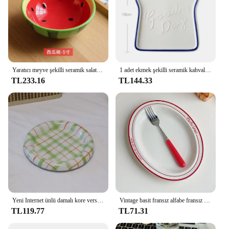
Yaratıcı meyve şekilli seramik salata kasesi aile meyve atıştırma tabağı yemek tabağı komple sofra mutfak eşyaları aksesuarları
1 adet ekmek şekilli seramik kahvaltı tatlı tabağı tost yemekleri salata meyve aperatif tepsisi ev sofra yemek tabağı sofra
TL233.16
TL144.33
Yeni Internet ünlü damalı kore versiyonu Ins rüzgar plaka Graffiti plaka değeri kahvaltı tatlı tabağı prim öğleden sonra
Vintage basit fransız alfabe fransız çanak plaka yemek tabağı ev seramik kahvaltı tabağı
TL119.77
TL71.31