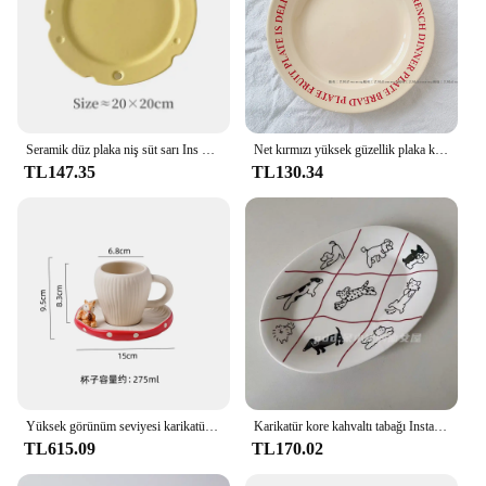
Seramik düz plaka niş süt sarı Ins kore sevimli mat peynir kahvaltı tabağı yüksek güzellik ev çanak yaratıcı tatlı kek
Net kırmızı yüksek güzellik plaka kore Ins mektup Vintage İngilizce krem kahve fincanı plaka kahvaltı fincan seramik tabak doğum günü hediyesi
TL147.35
TL130.34
Yüksek görünüm seviyesi karikatür mantar kupa seramik sofra tatlı tabağı anlık erişte salata kasesi ev mutfak aksesuarları
Karikatür kore kahvaltı tabağı Instagram tarzı sevimli çizgi kedi köpek seramik Oval tabak ev tatlı sofra porselen yemek seti
TL615.09
TL170.02