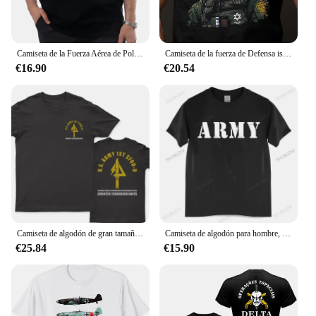
Camiseta de la Fuerza Aérea de Polonia PZL P.11 para hombre, camisa informal de manga corta con cuello redondo, 100% algodón, talla S-3XL
Camiseta de la fuerza de Defensa israelí para hombre, camiseta artística de gato, soldado, ejército, IDF, Tzahal, Israel
€16.90
€20.54
Camiseta de algodón de gran tamaño para hombre, camisa informal de las Fuerzas Especiales del Ejército, separación operativa, Delta Force 1st, sfod-d, nueva
Camiseta de algodón para hombre, camisa del Ejército de EE. UU., fuerzas aéreas, Marines, militar, negra, talla europea
€25.84
€15.90