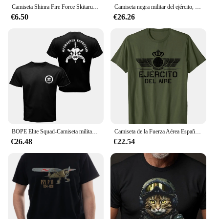
Camiseta Shinra Fire Force Skitaru Shonen Tamaki Fire Ffighters, camisa Benimar
Camiseta negra militar del ejército, gafas Fuerzas Especiales, México
€6.50
€26.26
BOPE Elite Squad-Camiseta militar de la unidad de fuerzas especiales de Brasil para hombre, camisa de Stranger para hombre, camisetas cómodas informales de manga corta de verano
Camiseta de la Fuerza Aérea Española para hombre, camisa informal de manga corta, 100% algodón, cuello redondo
€26.48
€22.54