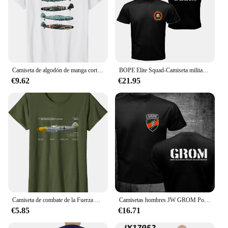
Camiseta de algodón de manga corta con cuello redondo para hombre y mujer, camisa Unisex de S-5XL de la Fuerza Aérea Alemana, Messerschmitt BF109 Fighter, novedad de verano, 2024
BOPE Elite Squad-Camiseta militar de la unidad de fuerzas especiales de Brasil para hombre, camisa de Stranger para hombre, camisetas cómodas informales de manga corta de verano
€9.62
€21.95
Camiseta de combate de la Fuerza Aérea Alemana, Messerschmitt Bf 109, WWII Camiseta de manga corta de algodón para hombre, cuello redondo, verano, nuevo
Camisetas hombres JW GROM Polonia real Países Bajos Pakistán Unidad de Fuerza Especial Ejército contra el terror negro camiseta marca sbz5147
€5.85
€16.71