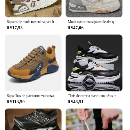
Sapatos de moda masculina para homens novos sapatos de skate plataforma tênis casuais tendência design retalhos malha sapatos masculinos tenis masculino
Moda masculina sapatos de alta qualidade tênis plataforma malha sapatos casuais ao ar livre confortável sola macia tênis masculino
R$17,53
R$47,06
Sapatilhas de plataforma vulcanizada masculina, tênis de corrida casual masculino, tamanho grande 45 46, quente, novo, 2021
Tênis de corrida masculino, tênis masculino, tênis masculino, baloncesto, alta qualidade, masculino, inverno, 2024
R$113,59
R$48,51