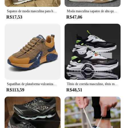
Sapatos de moda masculina para homens novos sapatos de skate plataforma tênis casuais tendência design retalhos malha sapatos masculinos tenis masculino
Moda masculina sapatos de alta qualidade tênis plataforma malha sapatos casuais ao ar livre confortável sola macia tênis masculino
R$17,53
R$47,06
Sapatilhas de plataforma vulcanizada masculina, tênis de corrida casual masculino, tamanho grande 45 46, quente, novo, 2021
Tênis de corrida masculino, tênis masculino, tênis masculino, baloncesto, alta qualidade, masculino, inverno, 2024
R$113,59
R$48,51