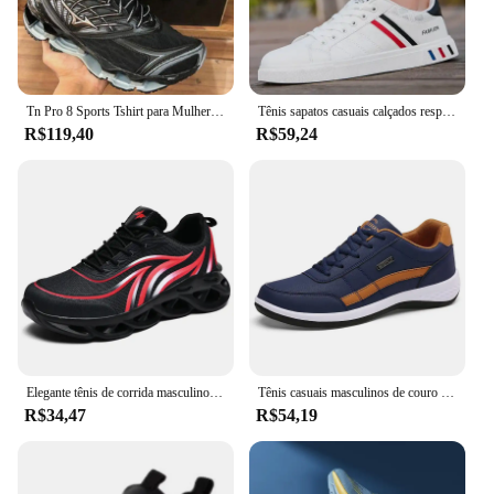
Tn Pro 8 Sports Tshirt para Mulheres, Masculino e Feminino
Tênis sapatos casuais calçados respiráveis plana rendas até sapatos de viagem brancos para homens tênis masculino tamanho grande 46
R$119,40
R$59,24
Elegante tênis de corrida masculino chama impresso tênis de malha lâmina amortecida tênis de corrida leve tenis masculino
Tênis casuais masculinos de couro PU, tênis respirável, calçado antiderrapante, calçado vulcanizado, tendência masculina, lazer
R$34,47
R$54,19