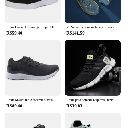
Tênis Casual Ultraranger Rapid Old Várias Cores Confortável Academia Feminino & Masculino Envio Imediato Frete Gratuito
2024 novos homens tênis casuais sapatos masculinos tênis de luxo treinador placa carbono leve tênis corrida para homem tenis masculino
R$59,40
R$141,59
Tênis Masculino Academia Casual Treino Corrida Adulto Dia a Dia
Tênis para homens respirável tênis de corrida esporte verão 2023 novos tênis atléticos sapatos casuais marca feminina tenis masculino
R$89,40
R$39,83