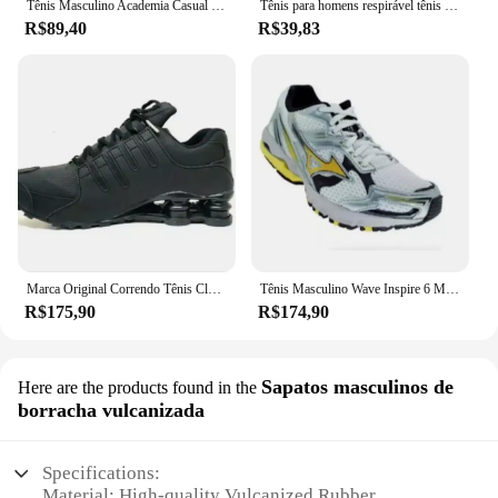
Tênis Masculino Academia Casual Treino Corrida Adulto Dia a Dia
Tênis para homens respirável tênis de corrida esporte verão 2023 novos tênis atléticos sapatos casuais marca feminina tenis masculino
R$89,40
R$39,83
Marca Original Correndo Tênis Clássicos, Nz, 4
Tênis Masculino Wave Inspire 6 Macio E Leve Premium
R$175,90
R$174,90
Sapatos masculinos de
Here are the products found in the
borracha vulcanizada
Specifications:
Material: High-quality Vulcanized Rubber