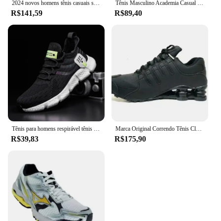
2024 novos homens tênis casuais sapatos masculinos tênis de luxo treinador placa carbono leve tênis corrida para homem tenis masculino
Tênis Masculino Academia Casual Treino Corrida Adulto Dia a Dia
R$141,59
R$89,40
Tênis para homens respirável tênis de corrida esporte verão 2023 novos tênis atléticos sapatos casuais marca feminina tenis masculino
Marca Original Correndo Tênis Clássicos, Nz, 4
R$39,83
R$175,90