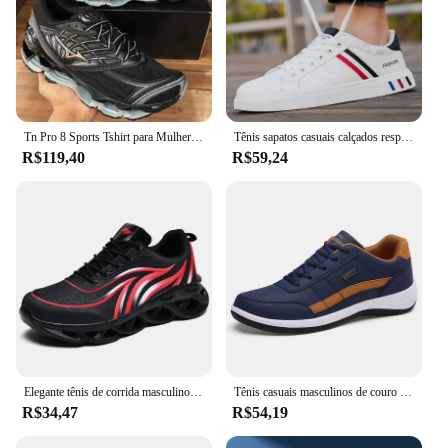
Tn Pro 8 Sports Tshirt para Mulheres, Masculino e Feminino
Tênis sapatos casuais calçados respiráveis plana rendas até sapatos de viagem brancos para homens tênis masculino tamanho grande 46
R$119,40
R$59,24
Elegante tênis de corrida masculino chama impresso tênis de malha lâmina amortecida tênis de corrida leve tenis masculino
Tênis casuais masculinos de couro PU, tênis respirável, calçado antiderrapante, calçado vulcanizado, tendência masculina, lazer
R$34,47
R$54,19