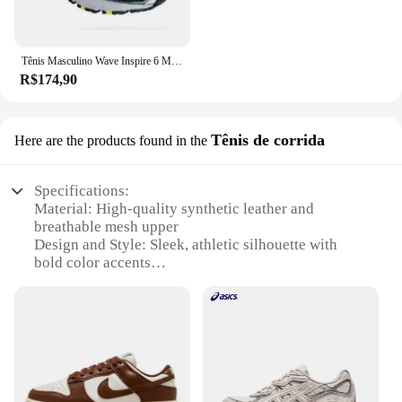
Tênis Masculino Wave Inspire 6 Macio E Leve Premium
R$174,90
Tênis de corrida
Here are the products found in the
Specifications:
Material: High-quality synthetic leather and
breathable mesh upper
Design and Style: Sleek, athletic silhouette with
bold color accents
Usage and Purpose: Ideal for running, jogging, and
casual wear
Performance and Property: Durable sole with
excellent traction and support
Parts and Accessories: Comes with a set of
replacement laces for custom fit
Applicable People: Men seeking a stylish and