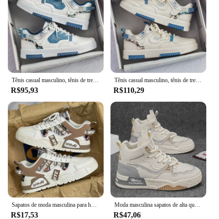
and secure. Whether you're an athlete looking for
reliable footwear or a fashion-conscious individual
seeking comfort and style, these men's casual tennis
shoes are the perfect choice.
Tênis casual masculino, tênis de treino de tênis ao ar livre, sapatos de plataforma de grife, nova moda, verão, 2023
Tênis casual masculino, tênis de treino de tênis ao ar livre, sapatos de plataforma de grife, nova moda, verão, 2023
R$95,93
R$110,29
Sapatos de moda masculina para homens novos sapatos de skate plataforma tênis casuais tendência design retalhos malha sapatos masculinos tenis masculino
Moda masculina sapatos de alta qualidade tênis plataforma malha sapatos casuais ao ar livre confortável sola macia tênis masculino
R$17,53
R$47,06