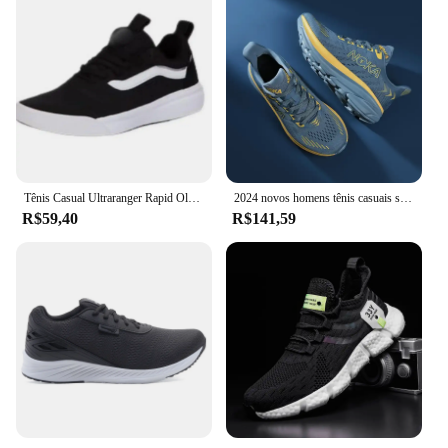
Tênis Casual Ultraranger Rapid Old Várias Cores Confortável Academia Feminino & Masculino Envio Imediato Frete Gratuito
2024 novos homens tênis casuais sapatos masculinos tênis de luxo treinador placa carbono leve tênis corrida para homem tenis masculino
R$59,40
R$141,59