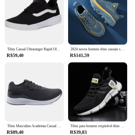
Tênis Casual Ultraranger Rapid Old Várias Cores Confortável Academia Feminino & Masculino Envio Imediato Frete Gratuito
2024 novos homens tênis casuais sapatos masculinos tênis de luxo treinador placa carbono leve tênis corrida para homem tenis masculino
R$59,40
R$141,59
Tênis Masculino Academia Casual Treino Corrida Adulto Dia a Dia
Tênis para homens respirável tênis de corrida esporte verão 2023 novos tênis atléticos sapatos casuais marca feminina tenis masculino
R$89,40
R$39,83