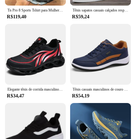
Tn Pro 8 Sports Tshirt para Mulheres, Masculino e Feminino
Tênis sapatos casuais calçados respiráveis plana rendas até sapatos de viagem brancos para homens tênis masculino tamanho grande 46
R$119,40
R$59,24
Elegante tênis de corrida masculino chama impresso tênis de malha lâmina amortecida tênis de corrida leve tenis masculino
Tênis casuais masculinos de couro PU, tênis respirável, calçado antiderrapante, calçado vulcanizado, tendência masculina, lazer
R$34,47
R$54,19