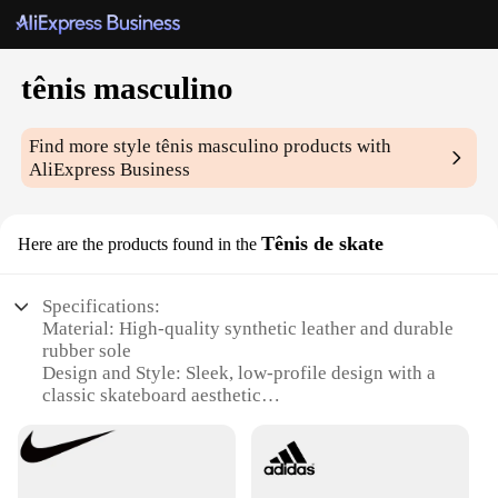
tênis masculino
Find more style
tênis masculino
products with
AliExpress Business
Tênis de skate
Here are the products found in the
Specifications:
Material: High-quality synthetic leather and durable
rubber sole
Design and Style: Sleek, low-profile design with a
classic skateboard aesthetic
Usage and Purpose: Ideal for skateboarding, casual
wear, and everyday comfort
Performance and Property: Excellent grip and
support for skateboarding tricks