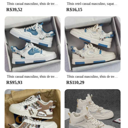
Tênis casual masculino, tênis de treino de tênis ao ar livre, sapatos de plataforma de grife, nova moda, verão, 2023
Tênis retrô casual masculino, sapatos de negócios, antiderrapante, confortável, esportes, caminhar, lazer, ao ar livre
R$39,52
R$16,15
Tênis casual masculino, tênis de treino de tênis ao ar livre, sapatos de plataforma de grife, nova moda, verão, 2023
Tênis casual masculino, tênis de treino de tênis ao ar livre, sapatos de plataforma de grife, nova moda, verão, 2023
R$95,93
R$110,29