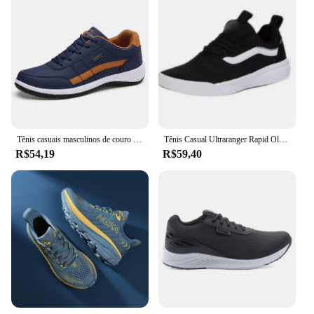
Tênis casuais masculinos de couro PU, tênis respirável, calçado antiderrapante, calçado vulcanizado, tendência masculina, lazer
Tênis Casual Ultraranger Rapid Old Várias Cores Confortável Academia Feminino & Masculino Envio Imediato Frete Gratuito
R$54,19
R$59,40