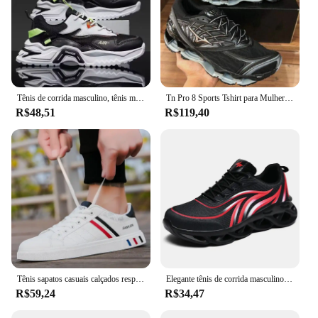
Tênis de corrida masculino, tênis masculino, tênis masculino, baloncesto, alta qualidade, masculino, inverno, 2024
Tn Pro 8 Sports Tshirt para Mulheres, Masculino e Feminino
R$48,51
R$119,40
Tênis sapatos casuais calçados respiráveis plana rendas até sapatos de viagem brancos para homens tênis masculino tamanho grande 46
Elegante tênis de corrida masculino chama impresso tênis de malha lâmina amortecida tênis de corrida leve tenis masculino
R$59,24
R$34,47