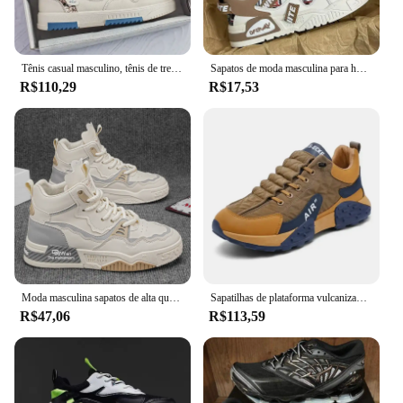
Tênis casual masculino, tênis de treino de tênis ao ar livre, sapatos de plataforma de grife, nova moda, verão, 2023
Sapatos de moda masculina para homens novos sapatos de skate plataforma tênis casuais tendência design retalhos malha sapatos masculinos tenis masculino
R$110,29
R$17,53
Moda masculina sapatos de alta qualidade tênis plataforma malha sapatos casuais ao ar livre confortável sola macia tênis masculino
Sapatilhas de plataforma vulcanizada masculina, tênis de corrida casual masculino, tamanho grande 45 46, quente, novo, 2021
R$47,06
R$113,59