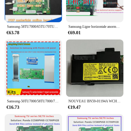
Samsung-58TU7000/65TU/70TU7000/Samsung RU KU TU résout le défaut de ligne horizontale anormale de la couleur Y cassée et Fies de manière fiable VGH VGL
Samsung-Ligne horizontale anormale, RU, TU, Vgh, Vgl, Couleur cassée, Fix Y, PDF
€63.78
€69.01
Samsung-50TU7000/58TU7000/70TU7000/8000 résout le problème de la fonte de couleur Y cassée et du fil épais, et est livré avec un ensemble complet
NOUVEAU BN59-01194A WCH730B 649E-WCH730B A3LWCH730B pour Samsung TV WIFI Tech UN40JU6500F UN50JU6401FXZA UE40JU6450U UE40JU6400K
€16.73
€19.47