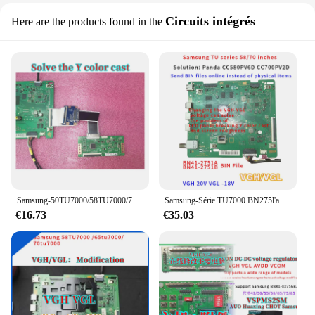
Circuits intégrés
Here are the products found in the
Samsung-50TU7000/58TU7000/70TU7000/8000 résout le problème de la fonte de couleur Y cassée et du fil épais, et est livré avec un ensemble complet
Samsung-Série TU7000 BN275l'autorisation/B, permet de résoudre le problème de la ligne horizontale en fonte de couleur Y lors de l'utilisation de Krasnopanel
€16.73
€35.03