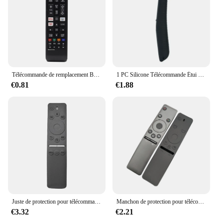
Télécommande de remplacement BN59-01315B adaptée pour Samsung TV UE43RU7105 UE43RU7179
1 PC Silicone Télécommande Étui De Protection Pour Samsung Smart Télécommande Couverture TV BN59-01312A 01312H BN59 0124l'autorisation 01242A Support
€0.81
€1.88
Juste de protection pour télécommande Samsung TV BN59-01312A anti-chute housse en silicone souple anti-poussière et étanche Tout compris
Manchon de protection pour télécommande, pour Samsung TV BN59, housse en Silicone Anti-chute, Anti-poussière, étanche
€3.32
€2.21