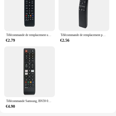
Télécommande de remplacement universelle compatible avec Samsung Smart TV, LED, LCD, HDTV, 3D TV Télécommande BN59-01303A
Télécommande de remplacement pour Samsung BN59-01310A BN59-01259B BN59-01312G RMCSPR1AP1 A8910800 UN55RU7100 UN58RU7100 UN65RU7100
€2.79
€2.56
Télécommande Samsung, BN59 01315B, Compatible avec UE49RU7100, UE50RU7100, UE55RU7100, UE75RU7100, UE43RU7105, UE43RU7, Iptv
€4.90