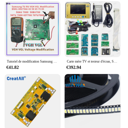
Tutoriel de modification Samsung VGL, réparation du panneau LCD cassé, couleur Y, ligne horizontale anormale, PDF
Carte mère TV et testeur d'écran, SAMSUNG SHARP, EXV2080 Smile Pro LVDS, MiniLVDS, 4K-VBY1, 100% d'origine, tout neuf, version complète
€41.82
€392.94