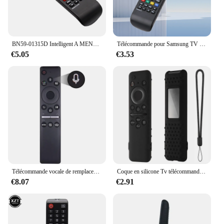
BN59-01315D Intelligent A MENÉ LA TV À Télécommande IR Télécommande pour Samsung BN5901315D UA50RU7100XXY UA75RU710WXXY UA65RU7300
Télécommande pour Samsung TV Smart TV Télécommande aa59-00603a AA59-00741A AA59-00496A AA59 Télécommande Universelle
€5.05
€3.53
Télécommande vocale de remplacement BN59-01329A BN59-01330A pour Samsung TV LED QLED UHD SUHD HDR LCD HDTV 4K 8K 3D Smart TV incurvé
Coque en silicone Tv télécommande protecteur housse pour SAMSUNG BN59-01432A/01432B/01432D/01432J/01436B/TM2360E/TM2360F/01392B
€8.07
€2.91