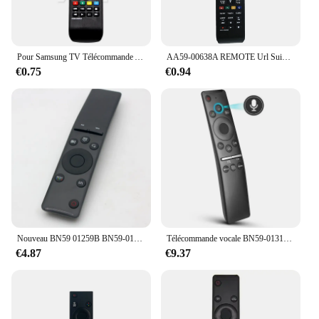
Pour Samsung TV Télécommande AA59-00602A AA59-00666A AA59-00741A AA59-00496A pour LCD LED SMART TV uto 59 Universel Télécommande
AA59-00638A REMOTE Url Suibale pour Samsung
€0.75
€0.94
Nouveau BN59 01259B BN59-01259D Remplacer Télécommande Fit pour Samsung Smart 4K UHD TV Série 6 UN40KU6gaining UN40KU6290F
Télécommande vocale BN59-01312F compatible pour Samsung Smart TV QLED UHD 4K 8K Fonctionne pour Q60 Q70 Q80 Q90 Série 8 Série 9 TU8000 AU8000
€4.87
€9.37