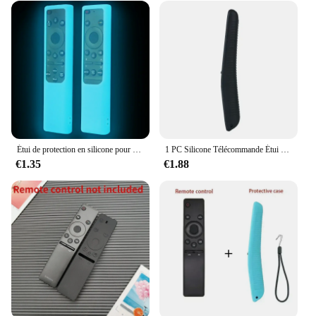
Étui de protection en silicone pour Samsung Solar Remote Control BN59-01385 et 01358D Silicone Case Shoous Anti-drop Cover
1 PC Silicone Télécommande Étui De Protection Pour Samsung Smart Télécommande Couverture TV BN59-01312A 01312H BN59 0124l'autorisation 01242A Support
€1.35
€1.88