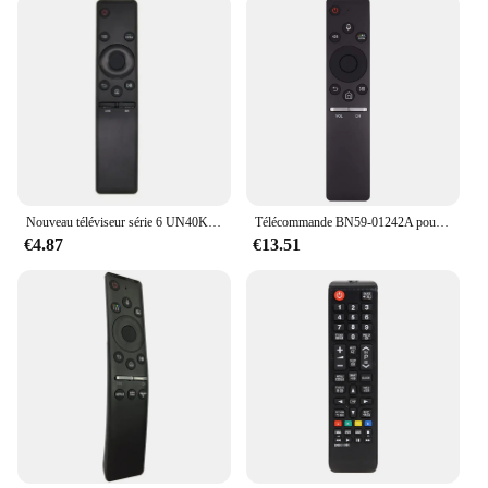
Nouveau téléviseur série 6 UN40KU6gaining UN40KU6290F BN59 01259B BN59-01259D Remplacer Télécommande Fit pour Samsung Smart 4K UHD pilote
Télécommande BN59-01242A pour téléviseur Samsung avec voix Blue-Tooth N55KU7500F UN78KS9800 UN78KS9800F UN78KS9800FXZA
€4.87
€13.51