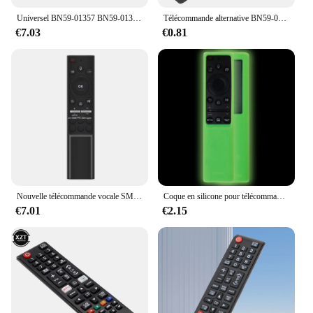
Universel BN59-01357 BN59-01363 BN59-01380 BN59-01385 BN59-01391 Série Voix Télécommande Compatible avec Samsung TV QLED OLED 4K UH
Télécommande alternative BN59-01329A Samsung TV LED QLED UHD SUHD HDR LCD HDTV 4K 8K 3D Incurvé Smart TV Smart R Control
€7.03
€0.81
Nouvelle télécommande vocale SM-A6 adaptée à télévision QLED UHD FHD 4K 8K, nouvelle livraison directe
Coque en silicone pour télécommande solaire Samsung TV Bn59-01357a/01363L/01364A TM -1990C Juste de protection Coque de remplacement
€7.01
€2.15