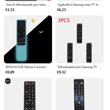
Juste de télécommande pour Samsung TV BN59, étui de protection en silicone souple résistant aux chocs, étuis anti-poussière
Applicable à Samsung smart TV télécommande BN59-01259B BN59-01259D/C 1260E HD 4K LCD
€1.53
€6.23
BN59-01312B Silicone Couverture Fit pour Samsung TV Voix Télécommande Cas BN59-01312H BN59-01312F BN59-01312M RMCSPR1B Antichoc
Télécommande pour Samsung TV Smart TV Télécommande pour TV aa59-00603a AA59-00741A AA59-00496A uto 59 Télécommande universelle
€0.89
€9.32