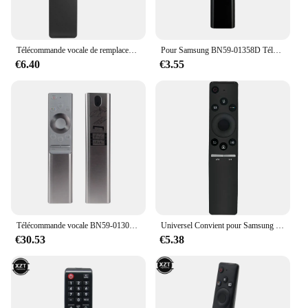
Télécommande vocale de remplacement BN59-01312F pour Samsung Smart TV QLED UHD 4K 8K UN55RU740DF UN55RU740DFXZA UN65RU740DF UN65RU740DFXZA
Pour Samsung BN59-01358D Télécommande pour 2021 Téléviseurs UE43AU7100U UE43AU7500U UE50AU7100U UE55AU7500U UE65AU7
€6.40
€3.55
Télécommande vocale BN59-01300L, Compatible avec Samsung BN59-01300H BN59-01300F BN59-01300G Smart QLED Series TV
Universel Convient pour Samsung Voix Télécommande BN59-01266A BN59-01265 BN59-01298C 01244A 01255A 01275A ABS Remplacement
€30.53
€5.38