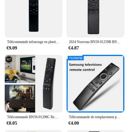
Télécommande infrarouge en plastique BN59-01388 TV d'ABS avec le premier raccourci vidéo, fonction prédire compatible avec tous les Samsung Smart TV
2024 Nouveau BN59 01259B BN59-01259D Remplacer Télécommande Fit pour Samsung Smart 4K UHD TV Série 6 UN40KU6gaining UN40KU6290F
€9.09
€4.87
Télécommande BN59-01298C Remplacement pour Samsung 4K Intelligent HD LCD TV BN59-01275A BN59-01298 G/D BN59-012982J Cotrmatérielle
Télécommande de remplacement pour tous les téléviseurs Samsung LED QLED UHD SUHD HDR Cadre LCD
€8.05
€4.00