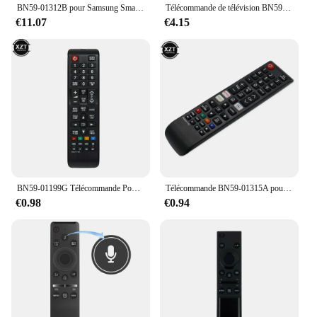
BN59-01312B pour Samsung Smart QLED TV avec Télécommande Vocale RMCSPR1Belian QE49Q60RAT QE55Q60RATXXC QE49Q70RAT
Télécommande de télévision BN59-01199G pour Samsung UE32J5205 UE32J5250 UE32J5ino 3
€11.07
€4.15
BN59-01199G Télécommande Pour Samsung TV UE43JU6000 UE48J5200 UE32J5205 UE32J5250 UE32J5270 UE55JU6072 UA32J4 olympiques Fernbedienung
Télécommande BN59-01315A pour Samsung, Smart TV, cristal, UHD, 4K, séries 6/7/8/9/TU-7000, BN59-01315J, BN59-01315E
€0.98
€0.94