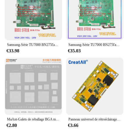
Samsung-Série TU7000 BN275l'autorisation/B, permet de résoudre le problème de la ligne horizontale en fonte de couleur Y lors de l'utilisation de Krasnopanel
Samsung-Série TU7000 BN275l'autorisation/B, permet de résoudre le problème de la ligne horizontale en fonte de couleur Y lors de l'utilisation de Krasnopanel
€33.98
€35.03
MaAnt-Galets de reballage BGA multifonctions universels, pour iPhone/ iPad/Samsung/Huawei/Xiaomi/ LCD TV/PS4, plantation 18 modèles
Panneau universel de rétroéclairage à courant Constant CA388, pour Samsung LG skyvalue, écran LCD LED 22-65 pouces, moniteur de télévision LCD
€2.80
€3.66