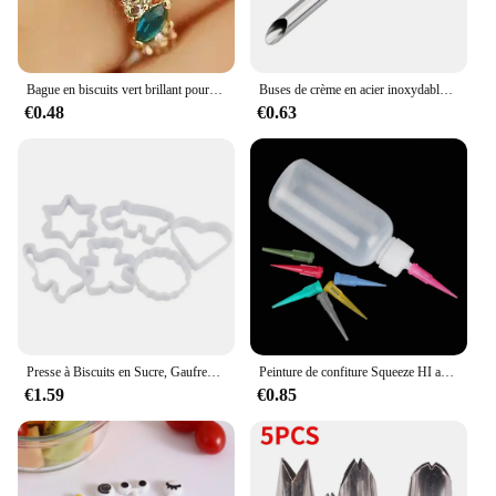
Bague en biscuits vert brillant pour femme, index, bague de queue, bijoux de mariage, cadeau d'anniversaire, mode, doux, décoration
Buses de crème en acier inoxydable, pointe de tuyauterie de glaçage, bouffées de gâteau Chi, bouffée d'injection, outil de chef de manière spectaculaire, seringue de crème, 1PC
€0.48
€0.63
Presse à Biscuits en Sucre, Gaufreur, Emporte-pièce, Moule à Gâteaux, Accessoires de Cuisson, Décor de Pâtisserie, DIY, 6 Pièces/Ensemble
Peinture de confiture Squeeze HI avec 7 buses, 50ml, décoration de gâteau, pâtisserie, outils de bricolage, ustensiles de cuisson, accessoires de cuisine
€1.59
€0.85