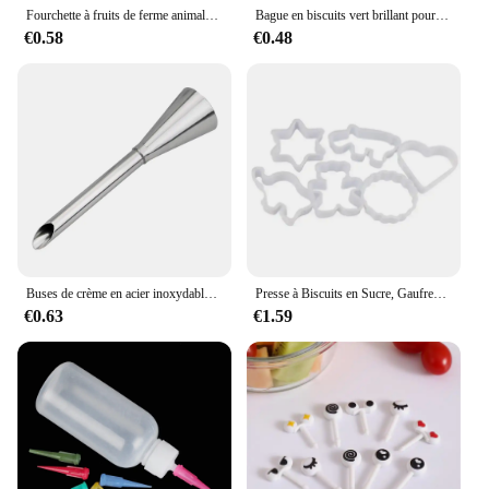
Fourchette à fruits de ferme animale pour enfants, mini dessin animé, collation, gâteau, dessert, cure-dents, déjeuner bento, décor de fête, document aléatoire, 10 pièces
Bague en biscuits vert brillant pour femme, index, bague de queue, bijoux de mariage, cadeau d'anniversaire, mode, doux, décoration
€0.58
€0.48
Buses de crème en acier inoxydable, pointe de tuyauterie de glaçage, bouffées de gâteau Chi, bouffée d'injection, outil de chef de manière spectaculaire, seringue de crème, 1PC
Presse à Biscuits en Sucre, Gaufreur, Emporte-pièce, Moule à Gâteaux, Accessoires de Cuisson, Décor de Pâtisserie, DIY, 6 Pièces/Ensemble
€0.63
€1.59