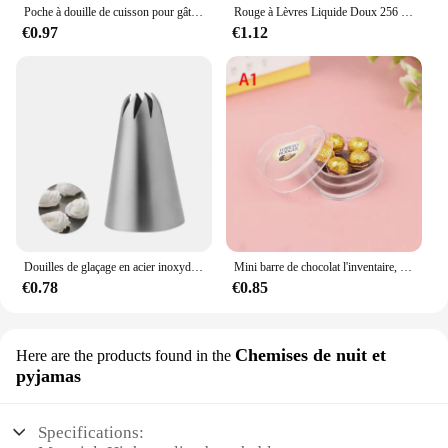
Poche à douille de cuisson pour gâteau crème dessert, sacs de poulet, S, M, L, décoration de conception, outil de buse de pointe, accessoires de cuisine, 20 pièces
Rouge à Lèvres Liquide Doux 256 Velours Jules Glaze, Imperméable, Longue Durée, Non Marquant, Naturel, 12 Couleurs, miles, Cosmétique, 1 Pièce
€0.97
€1.12
Douilles de glaçage en acier inoxydable pour gâteau Chi, outil de pâtisserie, artisanat du sucre
Mini barre de chocolat l'inventaire, maison de courses, nourriture, gaufre, strass, modèle, jouets, collations, cuisine, beurre, accessoires décoratifs, 1 ensemble, 1:12
€0.78
€0.85
Chemises de nuit et
Here are the products found in the
pyjamas
Specifications: