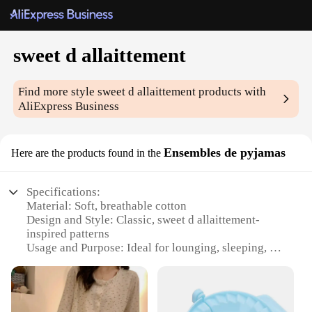
sweet d allaittement
Find more style
sweet d allaittement
products with
AliExpress Business
Ensembles de pyjamas
Here are the products found in the
Specifications:
Material: Soft, breathable cotton
Design and Style: Classic, sweet d allaittement-
inspired patterns
Usage and Purpose: Ideal for lounging, sleeping, or
as a cozy gift
Performance and Property: Comfortable, durable,
and easy to care for
Parts and Accessories: Includes a top and bottom set