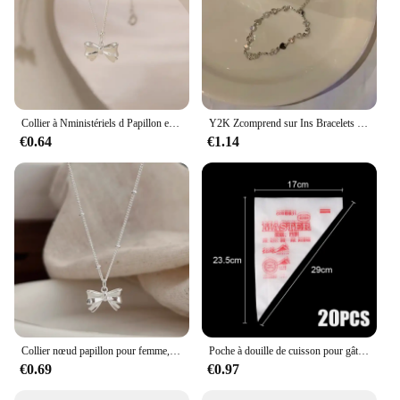
Collier à Nministériels d Papillon en Argent pour Femme, 1 Pièce, Clavicule, Élégant, Vintage, Doux, Ras du Cou, Bijoux de ix, Cadeaux
Y2K Zcomprend sur Ins Bracelets pour femmes, Mode coréenne, Sweet Girls, Rotterdam Kling Hollow Coussins, Délicat JOBracelet, Bijoux de fête, Cadeaux
€0.64
€1.14
Collier nœud papillon pour femme, collier clavicule, bijoux minimalistes, mignon et doux, dame
Poche à douille de cuisson pour gâteau crème dessert, sacs de poulet, S, M, L, décoration de conception, outil de buse de pointe, accessoires de cuisine, 20 pièces
€0.69
€0.97