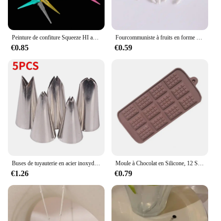
Peinture de confiture Squeeze HI avec 7 buses, 50ml, décoration de gâteau, pâtisserie, outils de bricolage, ustensiles de cuisson, accessoires de cuisine
Fourcommuniste à fruits en forme d'animaux mignons, fourchette à nourriture, cure-dents, mini dessin animé, gâteau pour enfants, collation, dessert, bento, déjeuner, outil pour accessoires de cuisine
€0.85
€0.59
Buses de tuyauterie en acier inoxydable pour le cuir chevelu, outils de glaçage exécutif, décoration de gâteaux, accessoires de pâtisserie, 5 pièces
Moule à Chocolat en Silicone, 12 Styles, Pâtisserie, Barre de Bonbons, Mode Gâteau, Décoration, Accessoires de Cuisson de Cuisine
€1.26
€0.79