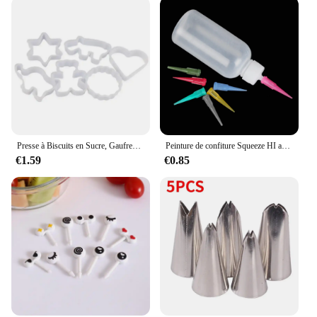
Presse à Biscuits en Sucre, Gaufreur, Emporte-pièce, Moule à Gâteaux, Accessoires de Cuisson, Décor de Pâtisserie, DIY, 6 Pièces/Ensemble
Peinture de confiture Squeeze HI avec 7 buses, 50ml, décoration de gâteau, pâtisserie, outils de bricolage, ustensiles de cuisson, accessoires de cuisine
€1.59
€0.85