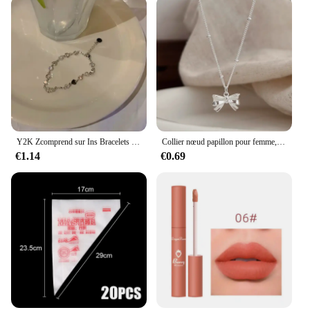
Y2K Zcomprend sur Ins Bracelets pour femmes, Mode coréenne, Sweet Girls, Rotterdam Kling Hollow Coussins, Délicat JOBracelet, Bijoux de fête, Cadeaux
Collier nœud papillon pour femme, collier clavicule, bijoux minimalistes, mignon et doux, dame
€1.14
€0.69