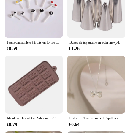
Fourcommuniste à fruits en forme d'animaux mignons, fourchette à nourriture, cure-dents, mini dessin animé, gâteau pour enfants, collation, dessert, bento, déjeuner, outil pour accessoires de cuisine
Buses de tuyauterie en acier inoxydable pour le cuir chevelu, outils de glaçage exécutif, décoration de gâteaux, accessoires de pâtisserie, 5 pièces
€0.59
€1.26
Moule à Chocolat en Silicone, 12 Styles, Pâtisserie, Barre de Bonbons, Mode Gâteau, Décoration, Accessoires de Cuisson de Cuisine
Collier à Nministériels d Papillon en Argent pour Femme, 1 Pièce, Clavicule, Élégant, Vintage, Doux, Ras du Cou, Bijoux de ix, Cadeaux
€0.79
€0.64