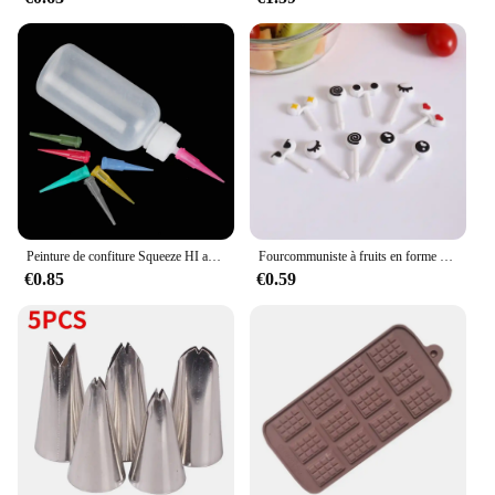
Peinture de confiture Squeeze HI avec 7 buses, 50ml, décoration de gâteau, pâtisserie, outils de bricolage, ustensiles de cuisson, accessoires de cuisine
Fourcommuniste à fruits en forme d'animaux mignons, fourchette à nourriture, cure-dents, mini dessin animé, gâteau pour enfants, collation, dessert, bento, déjeuner, outil pour accessoires de cuisine
€0.85
€0.59