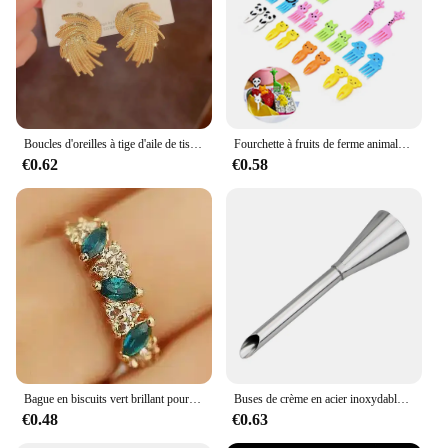
Boucles d'oreilles à tige d'aile de tissage en métal doré pour femme, géométrie douce, bijoux de mariage, cadeau romantique de la fête des Léons, document à la mode
Fourchette à fruits de ferme animale pour enfants, mini dessin animé, collation, gâteau, dessert, cure-dents, déjeuner bento, décor de fête, document aléatoire, 10 pièces
€0.62
€0.58
Bague en biscuits vert brillant pour femme, index, bague de queue, bijoux de mariage, cadeau d'anniversaire, mode, doux, décoration
Buses de crème en acier inoxydable, pointe de tuyauterie de glaçage, bouffées de gâteau Chi, bouffée d'injection, outil de chef de manière spectaculaire, seringue de crème, 1PC
€0.48
€0.63