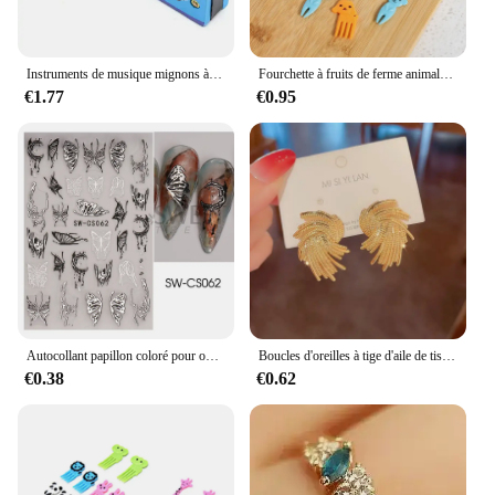
Instruments de musique mignons à 16 trous, motif de dessin animé, pour enfant, jouets Montessori dos, cadeau
Fourchette à fruits de ferme animale pour enfants, mini dessin animé, collation pour enfants, gâteau, dessert, pick-up, déjeuner bento, cure-dents, décor de fête, 10 pièces
€1.77
€0.95
Autocollant papillon coloré pour ongles, design de manucure de luxe, cuir chevelu floral 3D, décalcomanies géométriques abstraites, curseur de visage, accessoires d'art d'ongle
Boucles d'oreilles à tige d'aile de tissage en métal doré pour femme, géométrie douce, bijoux de mariage, cadeau romantique de la fête des Léons, document à la mode
€0.38
€0.62