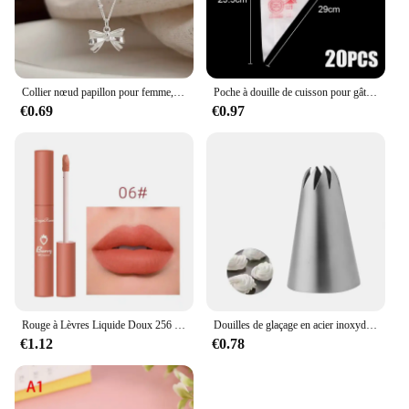
Collier nœud papillon pour femme, collier clavicule, bijoux minimalistes, mignon et doux, dame
Poche à douille de cuisson pour gâteau crème dessert, sacs de poulet, S, M, L, décoration de conception, outil de buse de pointe, accessoires de cuisine, 20 pièces
€0.69
€0.97
Rouge à Lèvres Liquide Doux 256 Velours Jules Glaze, Imperméable, Longue Durée, Non Marquant, Naturel, 12 Couleurs, miles, Cosmétique, 1 Pièce
Douilles de glaçage en acier inoxydable pour gâteau Chi, outil de pâtisserie, artisanat du sucre
€1.12
€0.78