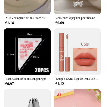
Y2K Zcomprend sur Ins Bracelets pour femmes, Mode coréenne, Sweet Girls, Rotterdam Kling Hollow Coussins, Délicat JOBracelet, Bijoux de fête, Cadeaux
Collier nœud papillon pour femme, collier clavicule, bijoux minimalistes, mignon et doux, dame
€1.14
€0.69
Poche à douille de cuisson pour gâteau crème dessert, sacs de poulet, S, M, L, décoration de conception, outil de buse de pointe, accessoires de cuisine, 20 pièces
Rouge à Lèvres Liquide Doux 256 Velours Jules Glaze, Imperméable, Longue Durée, Non Marquant, Naturel, 12 Couleurs, miles, Cosmétique, 1 Pièce
€0.97
€1.12