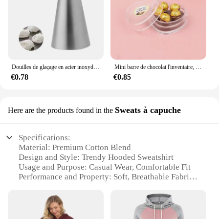
Douilles de glaçage en acier inoxydable pour gâteau Chi, outil de pâtisserie, artisanat du sucre
Mini barre de chocolat l'inventaire, maison de courses, nourriture, gaufre, strass, modèle, jouets, collations, cuisine, beurre, accessoires décoratifs, 1 ensemble, 1:12
€0.78
€0.85
Sweats à capuche
Here are the products found in the
Specifications:
Material: Premium Cotton Blend
Design and Style: Trendy Hooded Sweatshirt
Usage and Purpose: Casual Wear, Comfortable Fit
Performance and Property: Soft, Breathable Fabric
Shape or Size or Weight or Quantity: Available in
Multiple Sizes
Applicable People: Suitable for All Ages