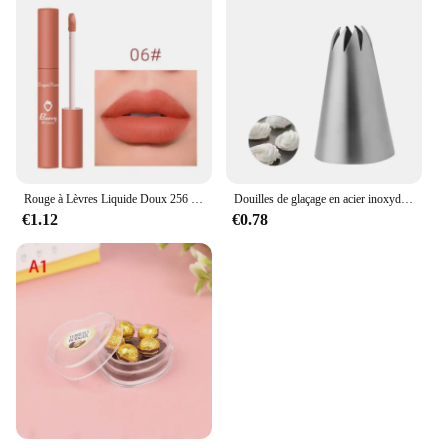
Rouge à Lèvres Liquide Doux 256 Velours Jules Glaze, Imperméable, Longue Durée, Non Marquant, Naturel, 12 Couleurs, miles, Cosmétique, 1 Pièce
Douilles de glaçage en acier inoxydable pour gâteau Chi, outil de pâtisserie, artisanat du sucre
€1.12
€0.78