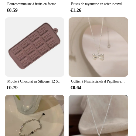
Fourcommuniste à fruits en forme d'animaux mignons, fourchette à nourriture, cure-dents, mini dessin animé, gâteau pour enfants, collation, dessert, bento, déjeuner, outil pour accessoires de cuisine
Buses de tuyauterie en acier inoxydable pour le cuir chevelu, outils de glaçage exécutif, décoration de gâteaux, accessoires de pâtisserie, 5 pièces
€0.59
€1.26
Moule à Chocolat en Silicone, 12 Styles, Pâtisserie, Barre de Bonbons, Mode Gâteau, Décoration, Accessoires de Cuisson de Cuisine
Collier à Nministériels d Papillon en Argent pour Femme, 1 Pièce, Clavicule, Élégant, Vintage, Doux, Ras du Cou, Bijoux de ix, Cadeaux
€0.79
€0.64