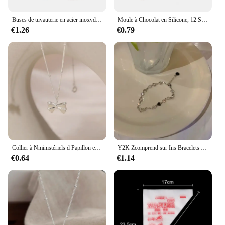
Buses de tuyauterie en acier inoxydable pour le cuir chevelu, outils de glaçage exécutif, décoration de gâteaux, accessoires de pâtisserie, 5 pièces
Moule à Chocolat en Silicone, 12 Styles, Pâtisserie, Barre de Bonbons, Mode Gâteau, Décoration, Accessoires de Cuisson de Cuisine
€1.26
€0.79
Collier à Nministériels d Papillon en Argent pour Femme, 1 Pièce, Clavicule, Élégant, Vintage, Doux, Ras du Cou, Bijoux de ix, Cadeaux
Y2K Zcomprend sur Ins Bracelets pour femmes, Mode coréenne, Sweet Girls, Rotterdam Kling Hollow Coussins, Délicat JOBracelet, Bijoux de fête, Cadeaux
€0.64
€1.14