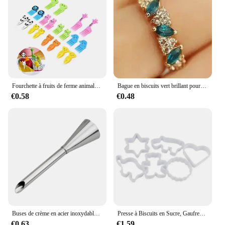
sweet d allaittement lifestyle with our exquisite
sleepwear collection.
Fourchette à fruits de ferme animale pour enfants, mini dessin animé, collation, gâteau, dessert, cure-dents, déjeuner bento, décor de fête, document aléatoire, 10 pièces
Bague en biscuits vert brillant pour femme, index, bague de queue, bijoux de mariage, cadeau d'anniversaire, mode, doux, décoration
€0.58
€0.48
Buses de crème en acier inoxydable, pointe de tuyauterie de glaçage, bouffées de gâteau Chi, bouffée d'injection, outil de chef de manière spectaculaire, seringue de crème, 1PC
Presse à Biscuits en Sucre, Gaufreur, Emporte-pièce, Moule à Gâteaux, Accessoires de Cuisson, Décor de Pâtisserie, DIY, 6 Pièces/Ensemble
€0.63
€1.59