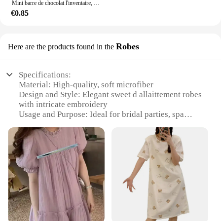
Mini barre de chocolat l'inventaire, maison de courses, nourriture, gaufre, strass, modèle, jouets, collations, cuisine, beurre, accessoires décoratifs, 1 ensemble, 1:12
€0.85
Robes
Here are the products found in the
Specifications:
Material: High-quality, soft microfiber
Design and Style: Elegant sweet d allaittement robes
with intricate embroidery
Usage and Purpose: Ideal for bridal parties, spa
days, or as a luxurious gift
Type and Category: Robes, specifically sweet d
allaittement sets
Performance and Property: Durable, comfortable,
and designed for relaxation
Parts and Accessories: Includes matching slippers
and a satin sash
Features:
**Exquisite Craftsmanship and Comfort**