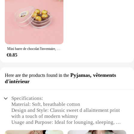
Mini barre de chocolat l'inventaire, maison de courses, nourriture, gaufre, strass, modèle, jouets, collations, cuisine, beurre, accessoires décoratifs, 1 ensemble, 1:12
€0.85
Pyjamas, vêtements
Here are the products found in the
d'intérieur
Specifications:
Material: Soft, breathable cotton
Design and Style: Classic sweet d allaittement print
with a touch of modern whimsy
Usage and Purpose: Ideal for lounging, sleeping, or
relaxing at home